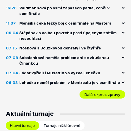
16:26
Valdmannová po osmi zápasech padla, končí v
semifinále
11:37
Menšíka čeká těžký boj o osmifinále na Masters
09:04
Štěpánek s volbou povrchu proti Spojeným státům
nesouhlasí
07:15
Nosková s Bouzkovou dohrály i ve čtyřhře
07:08
Sabalenková neměla problém ani se zkušenou
Číňankou
07:04
Jódar vyřídil i Musettiho a vyzve Lehečku
06:33
Lehečka neměl problém, v Montrealu je v osmifinále
Další expres zprávy
Aktuální turnaje
Hlavní turnaje
Turnaje nižší úrovně