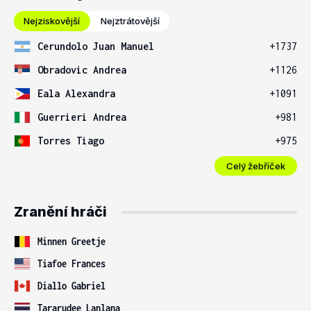
Nejziskovější
Nejztrátovější
Cerundolo Juan Manuel
+1737
Obradovic Andrea
+1126
Eala Alexandra
+1091
Guerrieri Andrea
+981
Torres Tiago
+975
Celý žebříček
Zranění hráči
Minnen Greetje
Tiafoe Frances
Diallo Gabriel
Tararudee Lanlana