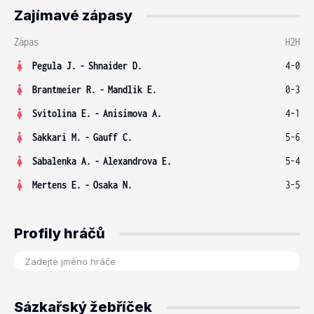
Zajímavé zápasy
Zápas
H2H
Pegula J.
-
Shnaider D.
4-0
Brantmeier R.
-
Mandlik E.
0-3
Svitolina E.
-
Anisimova A.
4-1
Sakkari M.
-
Gauff C.
5-6
Sabalenka A.
-
Alexandrova E.
5-4
Mertens E.
-
Osaka N.
3-5
Profily hráčů
Sázkařský žebříček