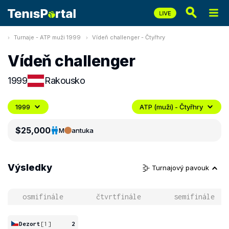
Turnaje - ATP muži 1999
Vídeň challenger - Čtyřhry
Vídeň challenger
1999
Rakousko
1999
ATP (muži) - Čtyřhry
$25,000
M
antuka
Výsledky
Turnajový pavouk
osmifinále
čtvrtfinále
semifinále
Dezort
[1]
2