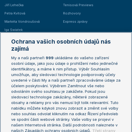
Jiří Lehečka
Tenisová Previews
Petra Kvitová
Rozhovory
Markéta Vondroušová
Express zprávy
Iga Swiatek
Marie Bouzková
Ochrana vašich osobních údajů nás
Žebříčky
Kalendář turnajů
zajímá
My a naši partneři
999
ukládáme do vašeho zařízení
Žebříček ATP (muži)
Australian Open
osobní údaje, jako jsou údaje o prohlížení nebo jedinečné
Žebříček WTA (ženy)
French Open
identifikátory, a máme k nim přístup. Výběr Souhlasím
umožňuje, aby sledovací technologie podporovaly účely
Sázkařský žebříček
Wimbledon
uvedené v části My a naši partneři zpracováváme údaje za
US Open
účelem poskytování. Výběrem Zamítnout vše nebo
odvoláním svého souhlasu je zakážete. Pokud jsou
Turnaj mistrů
sledovací technologie zakázány, některé zobrazené
Turnaj mistryň
obsahy a reklamy pro vás nemusí být tolik relevantní. Tuto
Aktualní trendy
nabídku můžete kdykoli znovu zobrazit a změnit své volby
nebo souhlas odvolat kliknutím na odkaz Řízení předvoleb
ve spodní části webové stránky. Vaše volby se projeví v
Fotbalové přestupy
našem Internetová stránka. Další podrobnosti naleznete v
Livesport Daily
našich Zásadách ochrany osobních údajů.
Třetí strany