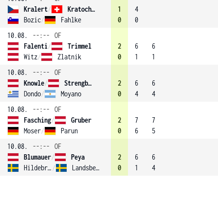
Kralert
/
Kratochvil
1
4
Bozic
/
Fahlke
0
0
10.08.
--:--
OF
Falenti
/
Trimmel
2
6
6
Witz
/
Zlatnik
0
1
1
10.08.
--:--
OF
Knowle
/
Strengberger (4)
2
6
6
Dondo
/
Moyano
0
4
4
10.08.
--:--
OF
Fasching
/
Gruber
2
7
7
Moser
/
Parun
0
6
5
10.08.
--:--
OF
Blumauer
/
Peya
2
6
6
Hildebrand
/
Landsberg (2)
0
1
4