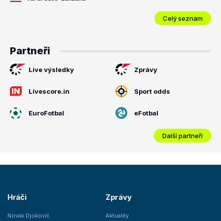
Celý seznam
Partneři
Live výsledky
Zprávy
Livescore.in
Sport odds
EuroFotbal
eFotbal
Další partneři
Hráči
Zprávy
Novak Djokovič
Aktuality