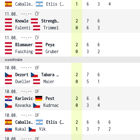
Caballero-Garcia
/
Etlis (3)
1
6
3
4
11.08.
--:--
ČF
Knowle
/
Strengberger (4)
2
7
6
Falenti
/
Trimmel
0
6
3
11.08.
--:--
ČF
Blumauer
/
Peya
2
6
6
Fasching
/
Gruber
0
3
2
osmifinále
10.08.
--:--
OF
Dezort
/
Tabara (1)
2
7
6
Dueller
/
Maier
0
5
1
10.08.
--:--
OF
Karlovic
/
Pest
2
6
6
Kovacka
/
Kudrnac
0
3
4
10.08.
--:--
OF
Caballero-Garcia
/
Etlis (3)
2
6
6
6
Kukal
/
Vik
1
3
7
2
10.08.
--:--
OF