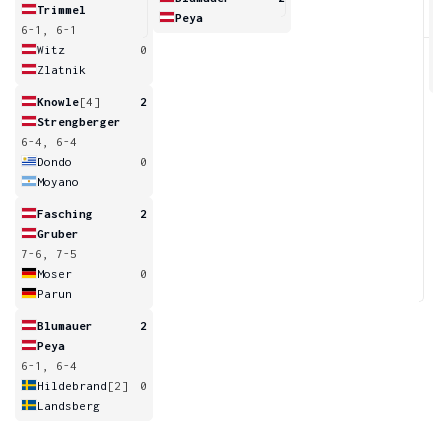
Trimmel
Peya
6-1, 6-1
3
Witz
0
Zlatnik
Knowle
[4]
2
Strengberger
6-4, 6-4
Dondo
0
Moyano
Fasching
2
Gruber
7-6, 7-5
Moser
0
Parun
Blumauer
2
Peya
6-1, 6-4
Hildebrand
[2]
0
Landsberg