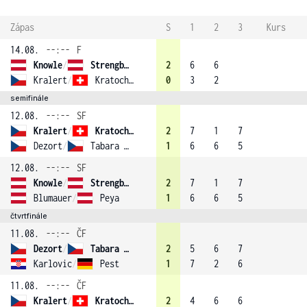
Zápas
S
1
2
3
Kurs
14.08.
--:--
F
Knowle
/
Strengberger (4)
2
6
6
Kralert
/
Kratochvil
0
3
2
semifinále
12.08.
--:--
SF
Kralert
/
Kratochvil
2
7
1
7
Dezort
/
Tabara (1)
1
6
6
5
12.08.
--:--
SF
Knowle
/
Strengberger (4)
2
7
1
7
Blumauer
/
Peya
1
6
6
5
čtvrtfinále
11.08.
--:--
ČF
Dezort
/
Tabara (1)
2
5
6
7
Karlovic
/
Pest
1
7
2
6
11.08.
--:--
ČF
Kralert
/
Kratochvil
2
4
6
6