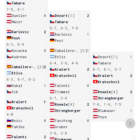
Tabara
7-5, 6-1
Dueller
0
Dezort
[1]
2
Maier
Tabara
5-7, 6-2, 7-6
Karlovic
2
Karlovic
1
Pest
Pest
6-3, 6-4
Kovacka
0
Caballero-Garcia
[3]
1
Kudrnac
Etlis
Dezort
[1]
1
6-4, 3-6, 4-6
Tabara
Caballero-Garcia
[3]
2
Kralert
2
6-7, 6-1, 5-7
Etlis
Kratochvil
Kralert
2
6-3, 6-7, 6-2
Kratochvil
Kukal
1
Falenti
0
Vik
Trimmel
Knowle
[4]
2
6-7, 3-6
Strengberger
Kralert
1
Knowle
[4]
2
7-6, 1-6, 7-5
Kratochvil
Strengberger
Blumauer
1
4-0
Peya
Bozic
0
Fasching
0
Fahlke
Gruber
3-6, 2-6
Falenti
2
Blumauer
2