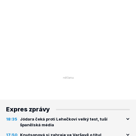
Expres zprávy
18:35
Jódara čeká proti Lehečkovi velký test, tuší
španělská média
17:50
Knutsonová si zahraje ve Varšavě o titul