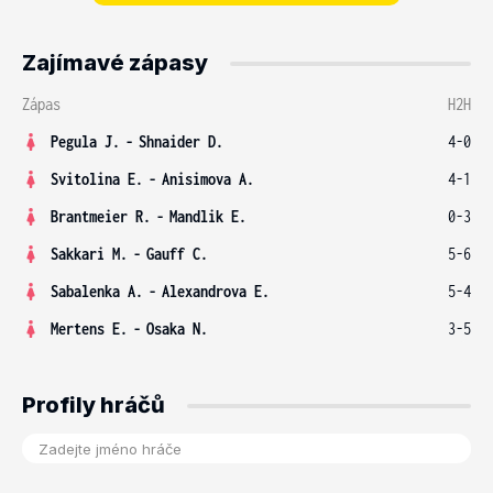
Zajímavé zápasy
Zápas
H2H
Pegula J.
-
Shnaider D.
4-0
Svitolina E.
-
Anisimova A.
4-1
Brantmeier R.
-
Mandlik E.
0-3
Sakkari M.
-
Gauff C.
5-6
Sabalenka A.
-
Alexandrova E.
5-4
Mertens E.
-
Osaka N.
3-5
Profily hráčů