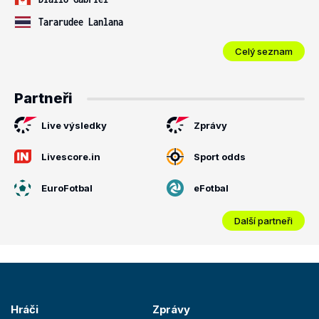
Tararudee Lanlana
Celý seznam
Partneři
Live výsledky
Zprávy
Livescore.in
Sport odds
EuroFotbal
eFotbal
Další partneři
Hráči
Zprávy