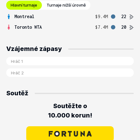
Hlavní turnaje
Turnaje nižší úrovně
Montreal
$9.4M
22
Toronto WTA
$7.4M
20
Vzájemné zápasy
Soutěž
Soutěžte o
10.000 korun!