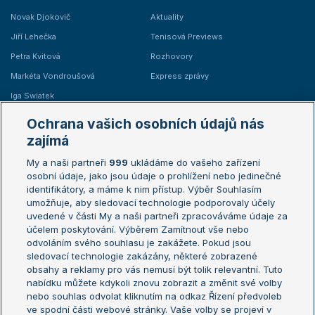
Novak Djokovič
Aktuality
Jiří Lehečka
Tenisová Previews
Petra Kvitová
Rozhovory
Markéta Vondroušová
Express zprávy
Iga Swiatek
Marie Bouzková
Ochrana vašich osobních údajů nás
Žebříčky
Kalendář turnajů
zajímá
My a naši partneři
999
ukládáme do vašeho zařízení
Žebříček ATP (muži)
Australian Open
osobní údaje, jako jsou údaje o prohlížení nebo jedinečné
Žebříček WTA (ženy)
French Open
identifikátory, a máme k nim přístup. Výběr Souhlasím
umožňuje, aby sledovací technologie podporovaly účely
Sázkařský žebříček
Wimbledon
uvedené v části My a naši partneři zpracováváme údaje za
US Open
účelem poskytování. Výběrem Zamítnout vše nebo
odvoláním svého souhlasu je zakážete. Pokud jsou
Turnaj mistrů
sledovací technologie zakázány, některé zobrazené
Turnaj mistryň
obsahy a reklamy pro vás nemusí být tolik relevantní. Tuto
Aktualní trendy
nabídku můžete kdykoli znovu zobrazit a změnit své volby
nebo souhlas odvolat kliknutím na odkaz Řízení předvoleb
ve spodní části webové stránky. Vaše volby se projeví v
Fotbalové přestupy