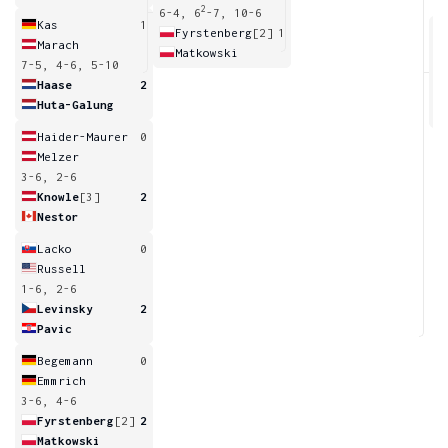
2
6-4, 6
-7, 10-6
Kas
1
Fyrstenberg
[2]
1
Marach
Matkowski
7-5, 4-6, 5-10
7
Haase
2
Huta-Galung
Haider-Maurer
0
Melzer
3-6, 2-6
Knowle
[3]
2
Nestor
Lacko
0
Russell
1-6, 2-6
Levinsky
2
Pavic
Begemann
0
Emmrich
3-6, 4-6
Fyrstenberg
[2]
2
Matkowski