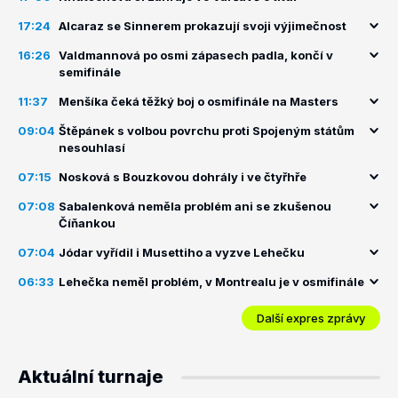
17:24
Alcaraz se Sinnerem prokazují svoji výjimečnost
16:26
Valdmannová po osmi zápasech padla, končí v
semifinále
11:37
Menšíka čeká těžký boj o osmifinále na Masters
09:04
Štěpánek s volbou povrchu proti Spojeným státům
nesouhlasí
07:15
Nosková s Bouzkovou dohrály i ve čtyřhře
07:08
Sabalenková neměla problém ani se zkušenou
Číňankou
07:04
Jódar vyřídil i Musettiho a vyzve Lehečku
06:33
Lehečka neměl problém, v Montrealu je v osmifinále
Další expres zprávy
Aktuální turnaje