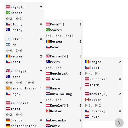
Peya
[1]
2
Soares
6-2, 6-3
Dlouhy
0
Peya
[1]
1
Hanley
Soares
5-7, 6-3, 8-10
Erlich
0
Mergea
2
Ram
Rosol
4-6, 3-6
Mergea
2
Murray
[4]
0
Rosol
Peers
Mergea
2
3-6, 4-6
Rosol
Murray
[4]
2
Neuchrist
2
6-4, 6-4
Peers
Thiem
Neuchrist
0
6-0, 4-6, 10-6
Thiem
Gimeno-Traver
1
Haase
0
Hájek
Huta-Galung
Knowle
[3]
2
3-6, 3-6
Nestor
Neuchrist
2
Knowle
[3]
2
6-3, 6-2
Thiem
Nestor
Levinsky
0
6-2, 6-4
Pavic
Brands
0
Levinsky
2
Kohlschreiber
Pavic