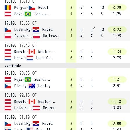
18.10.
16:10
ČF
Mergea
/
Rosol
2
7
3
10
3.29
Peya
/
Soares (1)
1
5
6
8
1.25
17.10.
18:55
ČF
2
Levinsky
/
Pavic
2
6
6
10
3.23
Fyrstenberg
/
Matkowski (2)
1
4
7
6
1.25
17.10.
17:45
ČF
Knowle
/
Nestor (3)
2
6
6
1.34
Haase
/
Huta-Galung
0
3
3
2.75
osmifinále
17.10.
20:35
OF
Peya
/
Soares (1)
2
6
6
1.31
Dlouhy
/
Hanley
0
2
3
2.91
16.10.
22:15
OF
Knowle
/
Nestor (3)
2
6
6
1.18
Haider-Maurer
/
Melzer
0
3
2
3.83
16.10.
21:10
OF
Levinsky
/
Pavic
2
6
6
2.00
Lacko
/
Russell
0
1
2
1.64