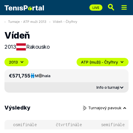
Turnaje - ATP muži 2013
Vídeň - Čtyřhry
Vídeň
2013
Rakousko
2013
ATP (muži) - Čtyřhry
€571,755
M
hala
Info o turnaji
Výsledky
Turnajový pavouk
osmifinále
čtvrtfinále
semifinále