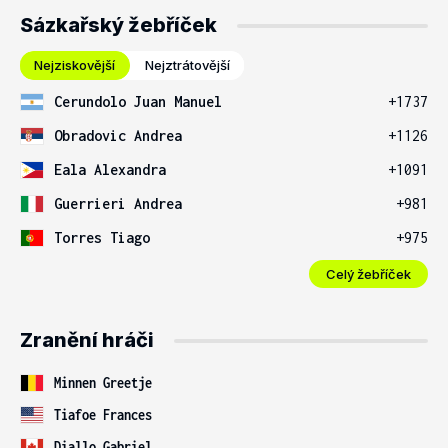
Sázkařský žebříček
Nejziskovější
Nejztrátovější
Cerundolo Juan Manuel
+1737
Obradovic Andrea
+1126
Eala Alexandra
+1091
Guerrieri Andrea
+981
Torres Tiago
+975
Celý žebříček
Zranění hráči
Minnen Greetje
Tiafoe Frances
Diallo Gabriel