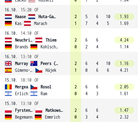
16.10.
15:20
OF
Haase
/
Huta-Galung
2
5
6
10
1.93
Kas
/
Marach
1
7
4
5
1.69
16.10.
14:10
OF
Neuchrist
/
Thiem
2
6
6
4.24
Brands
/
Kohlschreiber
0
2
4
1.14
16.10.
13:10
OF
Murray
/
Peers (4)
2
6
4
10
1.16
Gimeno-Traver
/
Hájek
1
0
6
6
4.21
15.10.
18:10
OF
Mergea
/
Rosol
2
6
6
2.05
Erlich
/
Ram
0
4
3
1.61
15.10.
13:10
OF
Fyrstenberg
/
Matkowski (2)
2
6
6
1.47
Begemann
/
Emmrich
0
3
4
2.32