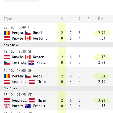
Zápas
S
1
2
3
Kurs
20.10.
16:40
F
Mergea
/
Rosol
2
7
6
2.74
Knowle
/
Nestor (3)
0
5
4
1.34
semifinále
19.10.
19:30
SF
Knowle
/
Nestor (3)
2
6
6
1.18
Levinsky
/
Pavic
0
3
2
3.83
19.10.
18:00
SF
Mergea
/
Rosol
2
6
6
1.54
Neuchrist
/
Thiem
0
4
4
2.19
čtvrtfinále
18.10.
21:25
ČF
Neuchrist
/
Thiem
2
6
6
3.91
Murray
/
Peers (4)
0
3
4
1.17