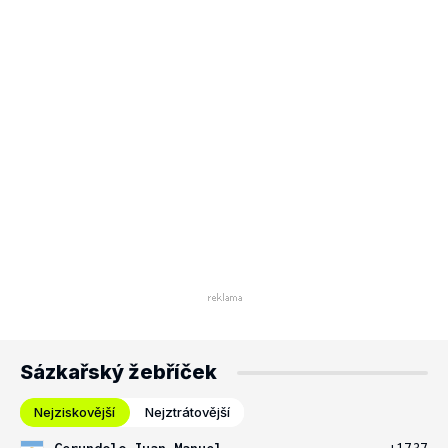
Sázkařský žebříček
Nejziskovější
Nejztrátovější