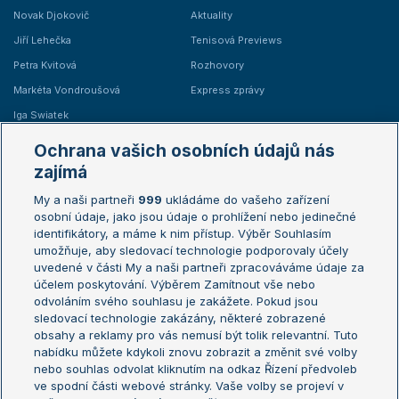
Novak Djokovič
Aktuality
Jiří Lehečka
Tenisová Previews
Petra Kvitová
Rozhovory
Markéta Vondroušová
Express zprávy
Iga Swiatek
Marie Bouzková
Ochrana vašich osobních údajů nás
Žebříčky
Kalendář turnajů
zajímá
My a naši partneři
999
ukládáme do vašeho zařízení
Žebříček ATP (muži)
Australian Open
osobní údaje, jako jsou údaje o prohlížení nebo jedinečné
Žebříček WTA (ženy)
French Open
identifikátory, a máme k nim přístup. Výběr Souhlasím
umožňuje, aby sledovací technologie podporovaly účely
Sázkařský žebříček
Wimbledon
uvedené v části My a naši partneři zpracováváme údaje za
US Open
účelem poskytování. Výběrem Zamítnout vše nebo
odvoláním svého souhlasu je zakážete. Pokud jsou
Turnaj mistrů
sledovací technologie zakázány, některé zobrazené
Turnaj mistryň
obsahy a reklamy pro vás nemusí být tolik relevantní. Tuto
Aktualní trendy
nabídku můžete kdykoli znovu zobrazit a změnit své volby
nebo souhlas odvolat kliknutím na odkaz Řízení předvoleb
ve spodní části webové stránky. Vaše volby se projeví v
Fotbalové přestupy