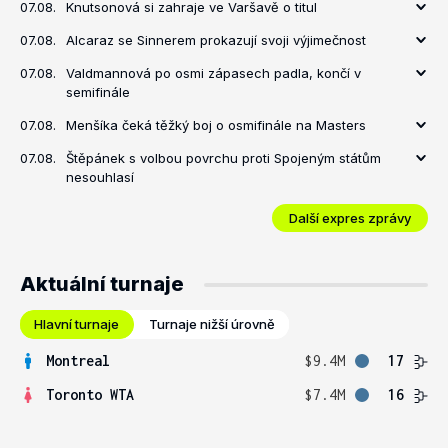
07.08.
Knutsonová si zahraje ve Varšavě o titul
07.08.
Alcaraz se Sinnerem prokazují svoji výjimečnost
07.08.
Valdmannová po osmi zápasech padla, končí v
semifinále
07.08.
Menšíka čeká těžký boj o osmifinále na Masters
07.08.
Štěpánek s volbou povrchu proti Spojeným státům
nesouhlasí
Další expres zprávy
Aktuální turnaje
Hlavní turnaje
Turnaje nižší úrovně
Montreal
$9.4M
17
Toronto WTA
$7.4M
16