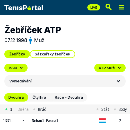
Žebříček ATP
07.12.1998
Muži
Žebříčky
Sázkařský žebříček
1998
ATP Muži
Vyhledávání
Dvouhra
Čtyřhra
Race - Dvouhra
#
Změna
Hráč
Stát
Body
1331.
-
Schaul Pascal
2