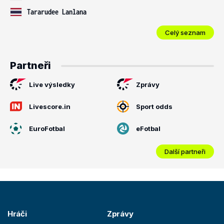
Tararudee Lanlana
Celý seznam
Partneři
Live výsledky
Zprávy
Livescore.in
Sport odds
EuroFotbal
eFotbal
Další partneři
Hráči
Zprávy