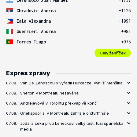
Cerundolo Juan Manuel
+1737
Obradovic Andrea
+1126
Eala Alexandra
+1091
Guerrieri Andrea
+981
Torres Tiago
+975
Celý žebříček
Expres zprávy
07.08.
Van De Zandschulp vyřadil Hurkacze, vyhlíží Menšíka
07.08.
Shelton v Montrealu nezaváhal
07.08.
Andrejevová v Torontu překvapivě končí
07.08.
Griekspoor si v Montrealu zahraje o čtvrtfinále
07.08.
Jódara čeká proti Lehečkovi velký test, tuší španělská
média