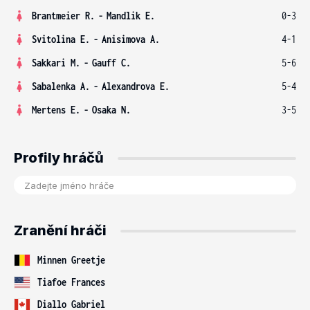
Brantmeier R.
-
Mandlik E.
0-3
Svitolina E.
-
Anisimova A.
4-1
Sakkari M.
-
Gauff C.
5-6
Sabalenka A.
-
Alexandrova E.
5-4
Mertens E.
-
Osaka N.
3-5
Profily hráčů
Zranění hráči
Minnen Greetje
Tiafoe Frances
Diallo Gabriel