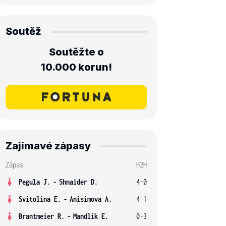
Soutěž
Soutěžte o
10.000 korun!
Zajímavé zápasy
Zápas
H2H
Pegula J.
-
Shnaider D.
4-0
Svitolina E.
-
Anisimova A.
4-1
Brantmeier R.
-
Mandlik E.
0-3