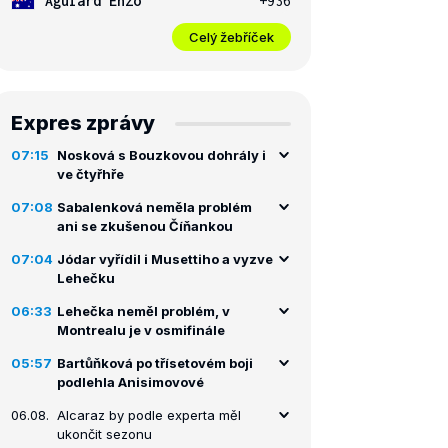
Aguiard Enzo
+936
Celý žebříček
Expres zprávy
07:15
Nosková s Bouzkovou dohrály i
ve čtyřhře
07:08
Sabalenková neměla problém
ani se zkušenou Číňankou
07:04
Jódar vyřídil i Musettiho a vyzve
Lehečku
06:33
Lehečka neměl problém, v
Montrealu je v osmifinále
05:57
Bartůňková po třísetovém boji
podlehla Anisimovové
06.08.
Alcaraz by podle experta měl
ukončit sezonu