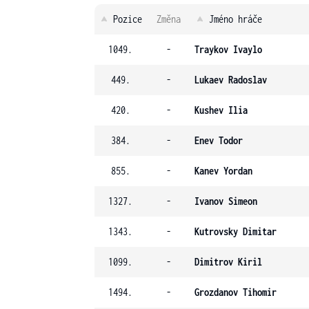
Pozice
Změna
Jméno hráče
1049.
-
Traykov Ivaylo
449.
-
Lukaev Radoslav
420.
-
Kushev Ilia
384.
-
Enev Todor
855.
-
Kanev Yordan
1327.
-
Ivanov Simeon
1343.
-
Kutrovsky Dimitar
1099.
-
Dimitrov Kiril
1494.
-
Grozdanov Tihomir