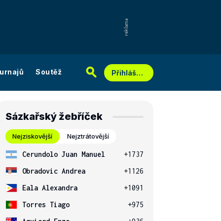
urnajů
Soutěž
Přihlášení
Sázkařský žebříček
Nejziskovější
Nejztrátovější
Cerundolo Juan Manuel
+1737
Obradovic Andrea
+1126
Eala Alexandra
+1091
Torres Tiago
+975