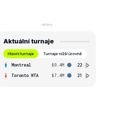
Aktuální turnaje
Hlavní turnaje
Turnaje nižší úrovně
Montreal
$9.4M
22
Toronto WTA
$7.4M
21