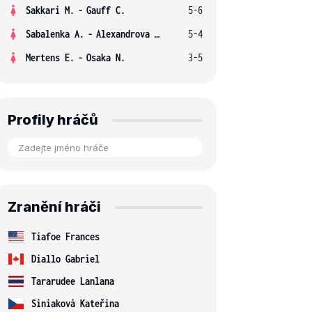
Sakkari M.
-
Gauff C.
5-6
Sabalenka A.
-
Alexandrova E.
5-4
Mertens E.
-
Osaka N.
3-5
Profily hráčů
Zranění hráči
Tiafoe Frances
Diallo Gabriel
Tararudee Lanlana
Siniaková Kateřina