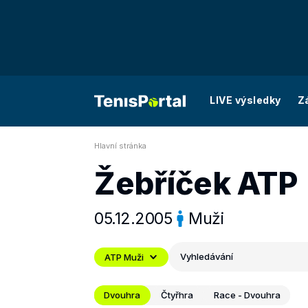
LIVE výsledky
Z
Hlavní stránka
Žebříček ATP
05.12.2005
Muži
Vyhledávání
ATP Muži
Dvouhra
Čtyřhra
Race - Dvouhra