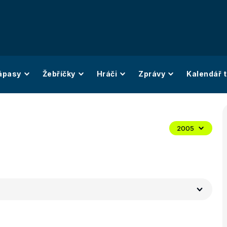
ápasy
Žebříčky
Hráči
Zprávy
Kalendář t
2005