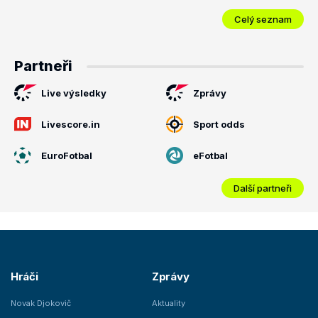
Celý seznam
Partneři
Live výsledky
Zprávy
Livescore.in
Sport odds
EuroFotbal
eFotbal
Další partneři
Hráči
Zprávy
Novak Djokovič
Aktuality