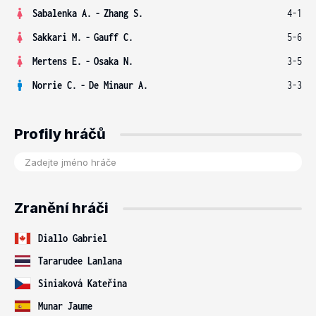
Sabalenka A.
-
Zhang S.
4-1
Sakkari M.
-
Gauff C.
5-6
Mertens E.
-
Osaka N.
3-5
Norrie C.
-
De Minaur A.
3-3
Profily hráčů
Zranění hráči
Diallo Gabriel
Tararudee Lanlana
Siniaková Kateřina
Munar Jaume