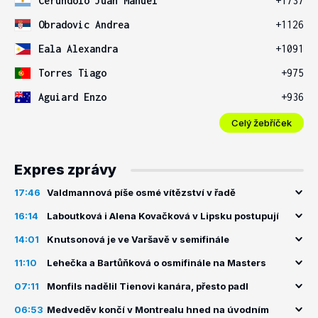
Cerundolo Juan Manuel
+1737
Obradovic Andrea
+1126
Eala Alexandra
+1091
Torres Tiago
+975
Aguiard Enzo
+936
Celý žebříček
Expres zprávy
17:46
Valdmannová píše osmé vítězství v řadě
16:14
Laboutková i Alena Kovačková v Lipsku postupují
14:01
Knutsonová je ve Varšavě v semifinále
11:10
Lehečka a Bartůňková o osmifinále na Masters
07:11
Monfils nadělil Tienovi kanára, přesto padl
06:53
Medveděv končí v Montrealu hned na úvodním