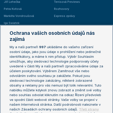
Jiří Lehečka
Tenisová Previews
Petra Kvitová
Rozhovory
Markéta Vondroušová
Express zprávy
Iga Swiatek
Marie Bouzková
Ochrana vašich osobních údajů nás
Žebříčky
Kalendář turnajů
zajímá
My a naši partneři
997
ukládáme do vašeho zařízení
Žebříček ATP (muži)
Australian Open
osobní údaje, jako jsou údaje o prohlížení nebo jedinečné
Žebříček WTA (ženy)
French Open
identifikátory, a máme k nim přístup. Výběr Souhlasím
umožňuje, aby sledovací technologie podporovaly účely
Sázkařský žebříček
Wimbledon
uvedené v části My a naši partneři zpracováváme údaje za
US Open
účelem poskytování. Výběrem Zamítnout vše nebo
odvoláním svého souhlasu je zakážete. Pokud jsou
Turnaj mistrů
sledovací technologie zakázány, některé zobrazené
Turnaj mistryň
obsahy a reklamy pro vás nemusí být tolik relevantní. Tuto
Aktualní trendy
nabídku můžete kdykoli znovu zobrazit a změnit své volby
nebo souhlas odvolat kliknutím na odkaz Řízení předvoleb
ve spodní části webové stránky. Vaše volby se projeví v
Fotbalové přestupy
našem Internetová stránka. Další podrobnosti naleznete v
Livesport Daily
našich Zásadách ochrany osobních údajů.
Třetí strany