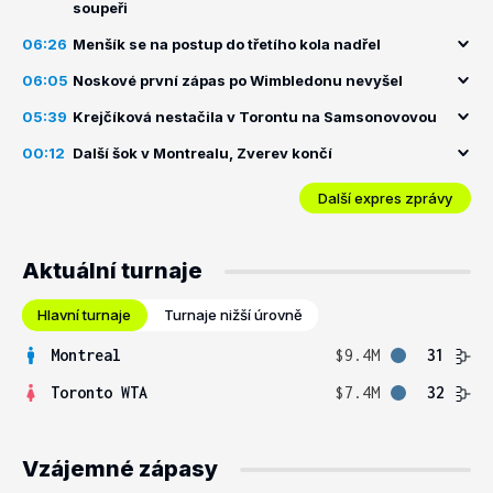
soupeři
06:26
Menšík se na postup do třetího kola nadřel
06:05
Noskové první zápas po Wimbledonu nevyšel
05:39
Krejčíková nestačila v Torontu na Samsonovovou
00:12
Další šok v Montrealu, Zverev končí
Další expres zprávy
Aktuální turnaje
Hlavní turnaje
Turnaje nižší úrovně
Montreal
$9.4M
31
Toronto WTA
$7.4M
32
Vzájemné zápasy