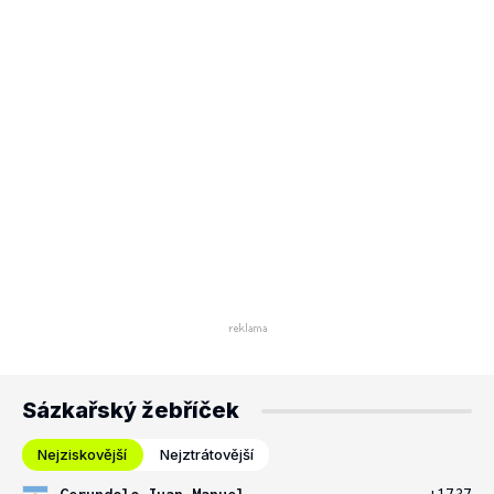
Sázkařský žebříček
Nejziskovější
Nejztrátovější