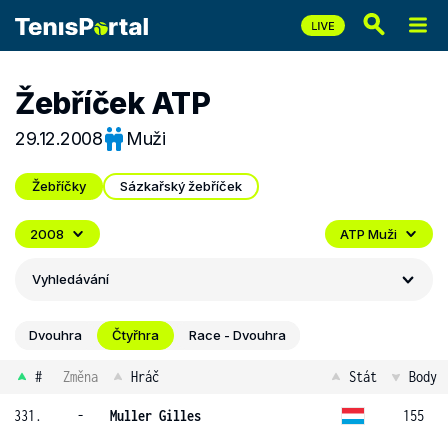
Žebříček ATP
29.12.2008
Muži
Žebříčky
Sázkařský žebříček
2008
ATP Muži
Vyhledávání
Dvouhra
Čtyřhra
Race - Dvouhra
#
Změna
Hráč
Stát
Body
331.
-
Muller Gilles
155