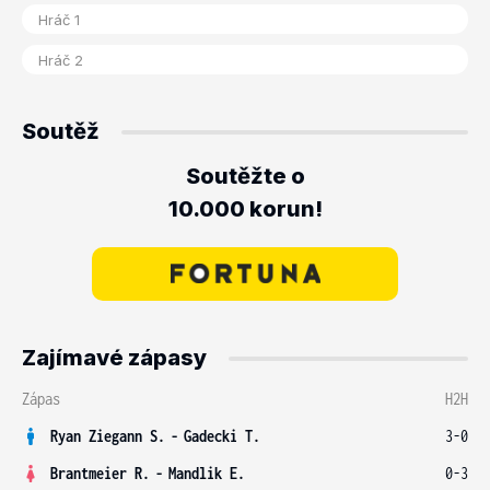
Soutěž
Soutěžte o
10.000 korun!
Zajímavé zápasy
Zápas
H2H
Ryan Ziegann S.
-
Gadecki T.
3-0
Brantmeier R.
-
Mandlik E.
0-3