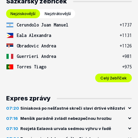
Sázkařský žebříček
Nejziskovější
Nejztrátovější
Cerundolo Juan Manuel
+1737
Eala Alexandra
+1131
Obradovic Andrea
+1126
Guerrieri Andrea
+981
Torres Tiago
+975
Celý žebříček
Expres zprávy
07:20
Siniaková po nešťastné skreči slaví drtivé vítězství
07:16
Menšík parádně zvládl nebezpečnou hrozbu
07:10
Rozjetá Ealaová urvala sedmou výhru v řadě