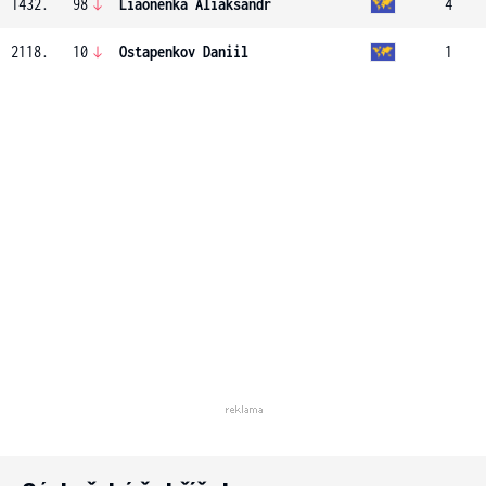
1432.
98
Liaonenka Aliaksandr
4
2118.
10
Ostapenkov Daniil
1