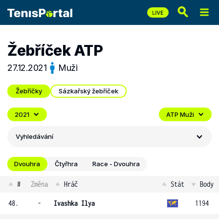
Žebříček ATP
27.12.2021
Muži
Žebříčky
Sázkařský žebříček
2021
ATP Muži
Vyhledávání
Dvouhra
Čtyřhra
Race - Dvouhra
#
Změna
Hráč
Stát
Body
48.
-
Ivashka Ilya
1194