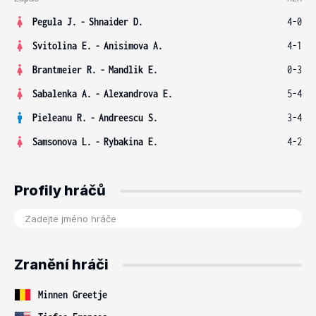
Pegula J.
-
Shnaider D.
4-0
Svitolina E.
-
Anisimova A.
4-1
Brantmeier R.
-
Mandlik E.
0-3
Sabalenka A.
-
Alexandrova E.
5-4
Pieleanu R.
-
Andreescu S.
3-4
Samsonova L.
-
Rybakina E.
4-2
Profily hráčů
Zranění hráči
Minnen Greetje