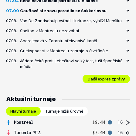
07:04
Bencicová udolala parťačku Siniakové
07:00
Gauffová si znovu poradila se Sakkariovou
07.08.
Van De Zandschulp vyřadil Hurkacze, vyhlíží Menšíka
07.08.
Shelton v Montrealu nezaváhal
07.08.
Andrejevová v Torontu překvapivě končí
07.08.
Griekspoor si v Montrealu zahraje o čtvrtfinále
07.08.
Jódara čeká proti Lehečkovi velký test, tuší španělská
média
Další expres zprávy
Aktuální turnaje
Hlavní turnaje
Turnaje nižší úrovně
Montreal
$9.4M
16
Toronto WTA
$7.4M
16