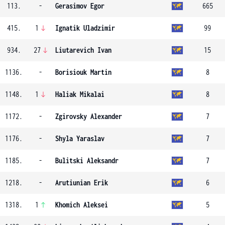
113.
-
Gerasimov Egor
665
415.
1
Ignatik Uladzimir
99
934.
27
Liutarevich Ivan
15
1136.
-
Borisiouk Martin
8
1148.
1
Haliak Mikalai
8
1172.
-
Zgirovsky Alexander
7
1176.
-
Shyla Yaraslav
7
1185.
-
Bulitski Aleksandr
7
1218.
-
Arutiunian Erik
6
1318.
1
Khomich Aleksei
5