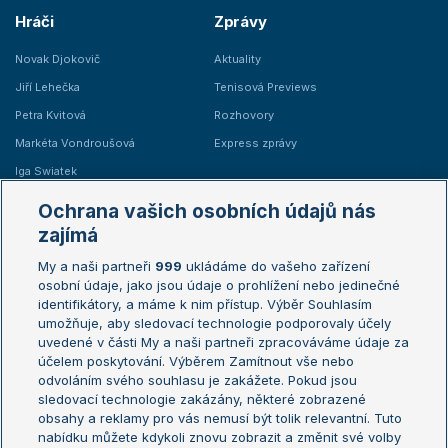
Hráči
Zprávy
Novak Djokovič
Aktuality
Jiří Lehečka
Tenisová Previews
Petra Kvitová
Rozhovory
Markéta Vondroušová
Express zprávy
Iga Swiatek
Marie Bouzková
Ochrana vašich osobních údajů nás
Žebříčky
Kalendář turnajů
zajímá
My a naši partneři
999
ukládáme do vašeho zařízení
Žebříček ATP (muži)
Australian Open
osobní údaje, jako jsou údaje o prohlížení nebo jedinečné
Žebříček WTA (ženy)
French Open
identifikátory, a máme k nim přístup. Výběr Souhlasím
umožňuje, aby sledovací technologie podporovaly účely
Sázkařský žebříček
Wimbledon
uvedené v části My a naši partneři zpracováváme údaje za
US Open
účelem poskytování. Výběrem Zamítnout vše nebo
odvoláním svého souhlasu je zakážete. Pokud jsou
Turnaj mistrů
sledovací technologie zakázány, některé zobrazené
Turnaj mistryň
obsahy a reklamy pro vás nemusí být tolik relevantní. Tuto
Aktualní trendy
nabídku můžete kdykoli znovu zobrazit a změnit své volby