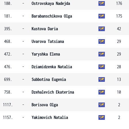
180.
-
Ostrovskaya Nadejda
176
181.
-
Barabanschikova Olga
175
395.
-
Kustova Daria
42
468.
-
Uvarova Tatsiana
29
472.
-
Yaryshka Elena
29
476.
-
Dziamidzenka Natalia
28
699.
-
Subbotina Eugenia
13
758.
-
Dzehalevich Ekaterina
10
1117.
-
Borisova Olga
2
1157.
-
Yakimovich Natalia
2