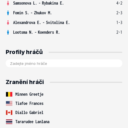
Samsonova L.
-
Rybakina E.
4-2
Fomin S.
-
Zhukov M.
2-3
Alexandrova E.
-
Svitolina E.
1-3
Lootsma N.
-
Koenders R.
2-1
Profily hráčů
Zranění hráči
Minnen Greetje
Tiafoe Frances
Diallo Gabriel
Tararudee Lanlana