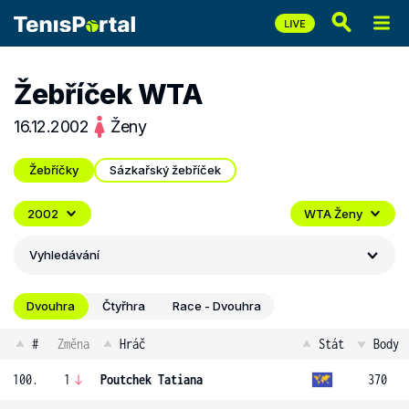
Žebříček WTA
16.12.2002
Ženy
Žebříčky
Sázkařský žebříček
2002
WTA Ženy
Vyhledávání
Dvouhra
Čtyřhra
Race - Dvouhra
#
Změna
Hráč
Stát
Body
100.
1
Poutchek Tatiana
370