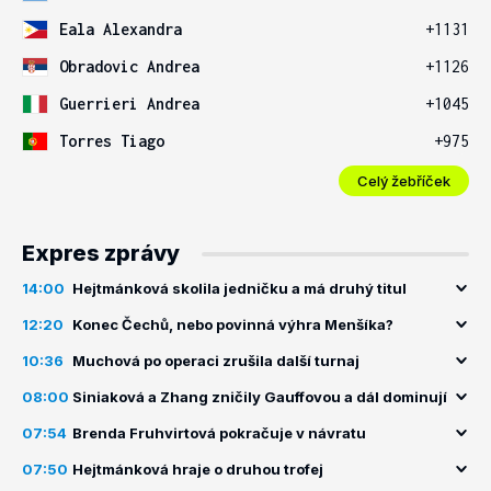
Eala Alexandra
+1131
Obradovic Andrea
+1126
Guerrieri Andrea
+1045
Torres Tiago
+975
Celý žebříček
Expres zprávy
14:00
Hejtmánková skolila jedničku a má druhý titul
12:20
Konec Čechů, nebo povinná výhra Menšíka?
10:36
Muchová po operaci zrušila další turnaj
08:00
Siniaková a Zhang zničily Gauffovou a dál dominují
07:54
Brenda Fruhvirtová pokračuje v návratu
07:50
Hejtmánková hraje o druhou trofej