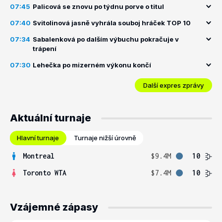
07:45
Palicová se znovu po týdnu porve o titul
07:40
Svitolinová jasně vyhrála souboj hráček TOP 10
07:34
Sabalenková po dalším výbuchu pokračuje v
trápení
07:30
Lehečka po mizerném výkonu končí
Další expres zprávy
Aktuální turnaje
Hlavní turnaje
Turnaje nižší úrovně
Montreal
$9.4M
10
Toronto WTA
$7.4M
10
Vzájemné zápasy