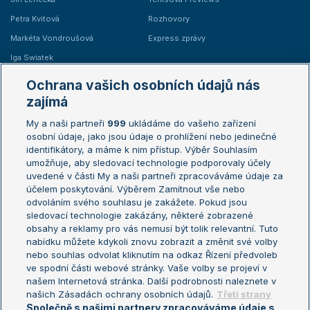
Petra Kvitová
Rozhovory
Markéta Vondroušová
Express zprávy
Iga Swiatek
Marie Bouzková
Ochrana vašich osobních údajů nás
Žebříčky
Kalendář turnajů
zajímá
My a naši partneři
999
ukládáme do vašeho zařízení
Žebříček ATP (muži)
Australian Open
osobní údaje, jako jsou údaje o prohlížení nebo jedinečné
Žebříček WTA (ženy)
French Open
identifikátory, a máme k nim přístup. Výběr Souhlasím
umožňuje, aby sledovací technologie podporovaly účely
Sázkařský žebříček
Wimbledon
uvedené v části My a naši partneři zpracováváme údaje za
US Open
účelem poskytování. Výběrem Zamítnout vše nebo
odvoláním svého souhlasu je zakážete. Pokud jsou
Turnaj mistrů
sledovací technologie zakázány, některé zobrazené
Turnaj mistryň
obsahy a reklamy pro vás nemusí být tolik relevantní. Tuto
Aktualní trendy
nabídku můžete kdykoli znovu zobrazit a změnit své volby
nebo souhlas odvolat kliknutím na odkaz Řízení předvoleb
ve spodní části webové stránky. Vaše volby se projeví v
Fotbalové přestupy
našem Internetová stránka. Další podrobnosti naleznete v
Livesport Daily
našich Zásadách ochrany osobních údajů.
Třetí strany
Společně s našimi partnery zpracováváme údaje s
LS Prague Open