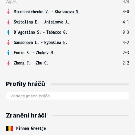
Zápas
H2H
Miroshnichenko V.
-
Khatamova S.
4-0
Svitolina E.
-
Anisimova A.
4-1
D'Agostino S.
-
Tabacco G.
0-3
Samsonova L.
-
Rybakina E.
4-2
Fomin S.
-
Zhukov M.
2-3
Zhang J.
-
Zhu C.
2-2
Profily hráčů
Zranění hráči
Minnen Greetje