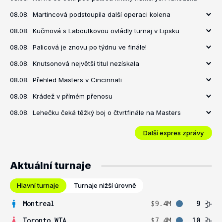
08.08.
Martincová podstoupila další operaci kolena
08.08.
Kučmová s Laboutkovou ovládly turnaj v Lipsku
08.08.
Palicová je znovu po týdnu ve finále!
08.08.
Knutsonová největší titul nezískala
08.08.
Přehled Masters v Cincinnati
08.08.
Krádež v přímém přenosu
08.08.
Lehečku čeká těžký boj o čtvrtfinále na Masters
Další expres zprávy
Aktuální turnaje
Hlavní turnaje
Turnaje nižší úrovně
Montreal
$9.4M
9
Toronto WTA
$7.4M
10