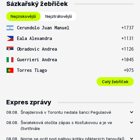
Sázkařský žebříček
Nejziskovější
Nejztrátovější
Cerundolo Juan Manuel
+1737
Eala Alexandra
+1131
Obradovic Andrea
+1126
Guerrieri Andrea
+1045
Torres Tiago
+975
Celý žebříček
Expres zprávy
08.08.
Šnajderová v Torontu nedala šanci Pegulaové
08.08.
Šwiateková otočila zápas s Kosťukovou a je ve
čtvrtfinále
08.08.
Norrie se ocitl pod palbou kritiky některých fanoušků