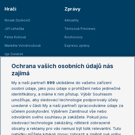
Hráči
Zprávy
Novak Djokovič
Aktuality
Jiří Lehečka
Tenisová Previews
Petra Kvitová
Rozhovory
Markéta Vondroušová
Express zprávy
Iga Swiatek
Marie Bouzková
Ochrana vašich osobních údajů nás
Žebříčky
Kalendář turnajů
zajímá
My a naši partneři
999
ukládáme do vašeho zařízení
Žebříček ATP (muži)
Australian Open
osobní údaje, jako jsou údaje o prohlížení nebo jedinečné
Žebříček WTA (ženy)
French Open
identifikátory, a máme k nim přístup. Výběr Souhlasím
umožňuje, aby sledovací technologie podporovaly účely
Sázkařský žebříček
Wimbledon
uvedené v části My a naši partneři zpracováváme údaje za
US Open
účelem poskytování. Výběrem Zamítnout vše nebo
odvoláním svého souhlasu je zakážete. Pokud jsou
Turnaj mistrů
sledovací technologie zakázány, některé zobrazené
Turnaj mistryň
obsahy a reklamy pro vás nemusí být tolik relevantní. Tuto
Aktualní trendy
nabídku můžete kdykoli znovu zobrazit a změnit své volby