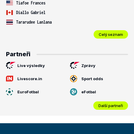
Tiafoe Frances
Diallo Gabriel
Tararudee Lanlana
Celý seznam
Partneři
Live výsledky
Zprávy
Livescore.in
Sport odds
EuroFotbal
eFotbal
Další partneři