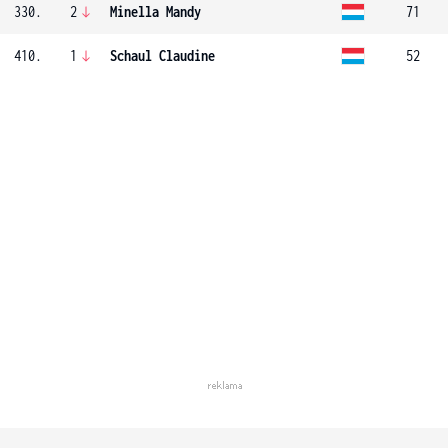
330.
2
Minella Mandy
71
410.
1
Schaul Claudine
52