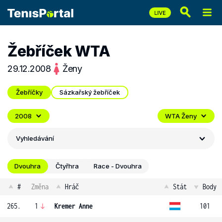
Žebříček WTA
29.12.2008
Ženy
Žebříčky
Sázkařský žebříček
2008
WTA Ženy
Vyhledávání
Dvouhra
Čtyřhra
Race - Dvouhra
#
Změna
Hráč
Stát
Body
265.
1
Kremer Anne
101