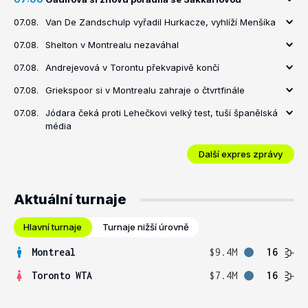
07.08.
Van De Zandschulp vyřadil Hurkacze, vyhlíží Menšíka
07.08.
Shelton v Montrealu nezaváhal
07.08.
Andrejevová v Torontu překvapivě končí
07.08.
Griekspoor si v Montrealu zahraje o čtvrtfinále
07.08.
Jódara čeká proti Lehečkovi velký test, tuší španělská
média
Další expres zprávy
Aktuální turnaje
Hlavní turnaje
Turnaje nižší úrovně
Montreal
$9.4M
16
Toronto WTA
$7.4M
16