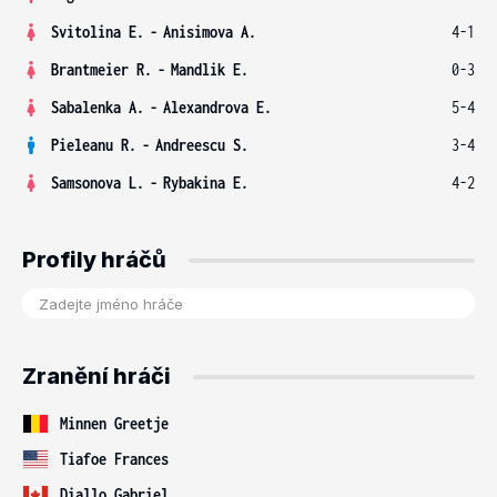
Svitolina E.
-
Anisimova A.
4-1
Brantmeier R.
-
Mandlik E.
0-3
Sabalenka A.
-
Alexandrova E.
5-4
Pieleanu R.
-
Andreescu S.
3-4
Samsonova L.
-
Rybakina E.
4-2
Profily hráčů
Zranění hráči
Minnen Greetje
Tiafoe Frances
Diallo Gabriel