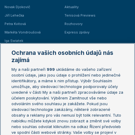
Novak Djokovič
Aktuality
Jiří Lehečka
Tenisová Previews
Petra Kvitová
Rozhovory
Markéta Vondroušová
Express zprávy
Iga Swiatek
Marie Bouzková
Ochrana vašich osobních údajů nás
Žebříčky
Kalendář turnajů
zajímá
My a naši partneři
999
ukládáme do vašeho zařízení
Žebříček ATP (muži)
Australian Open
osobní údaje, jako jsou údaje o prohlížení nebo jedinečné
Žebříček WTA (ženy)
French Open
identifikátory, a máme k nim přístup. Výběr Souhlasím
umožňuje, aby sledovací technologie podporovaly účely
Sázkařský žebříček
Wimbledon
uvedené v části My a naši partneři zpracováváme údaje za
US Open
účelem poskytování. Výběrem Zamítnout vše nebo
odvoláním svého souhlasu je zakážete. Pokud jsou
Turnaj mistrů
sledovací technologie zakázány, některé zobrazené
Turnaj mistryň
obsahy a reklamy pro vás nemusí být tolik relevantní. Tuto
Aktualní trendy
nabídku můžete kdykoli znovu zobrazit a změnit své volby
nebo souhlas odvolat kliknutím na odkaz Řízení předvoleb
ve spodní části webové stránky. Vaše volby se projeví v
Fotbalové přestupy