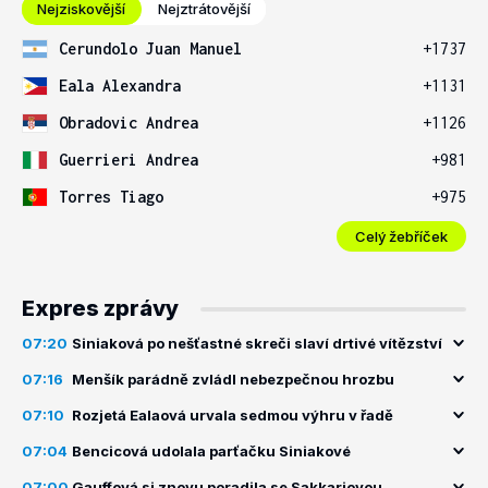
Nejziskovější
Nejztrátovější
Cerundolo Juan Manuel
+1737
Eala Alexandra
+1131
Obradovic Andrea
+1126
Guerrieri Andrea
+981
Torres Tiago
+975
Celý žebříček
Expres zprávy
07:20
Siniaková po nešťastné skreči slaví drtivé vítězství
07:16
Menšík parádně zvládl nebezpečnou hrozbu
07:10
Rozjetá Ealaová urvala sedmou výhru v řadě
07:04
Bencicová udolala parťačku Siniakové
07:00
Gauffová si znovu poradila se Sakkariovou