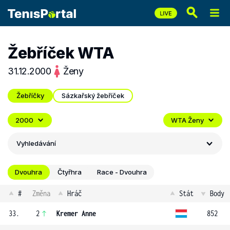
Žebříček WTA
31.12.2000
Ženy
Žebříčky
Sázkařský žebříček
2000
WTA Ženy
Vyhledávání
Dvouhra
Čtyřhra
Race - Dvouhra
#
Změna
Hráč
Stát
Body
33.
2
Kremer Anne
852