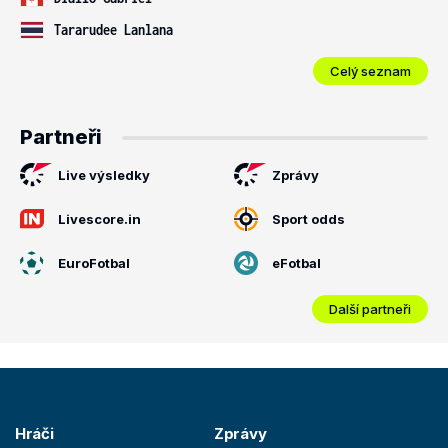
Tararudee Lanlana
Celý seznam
Partneři
Live výsledky
Zprávy
Livescore.in
Sport odds
EuroFotbal
eFotbal
Další partneři
Hráči
Zprávy