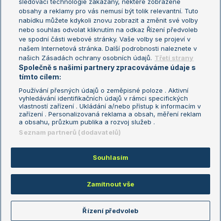
sledovací technologie zakázány, některé zobrazené
Turnaj mistryň
obsahy a reklamy pro vás nemusí být tolik relevantní. Tuto
Aktualní trendy
nabídku můžete kdykoli znovu zobrazit a změnit své volby
nebo souhlas odvolat kliknutím na odkaz Řízení předvoleb
ve spodní části webové stránky. Vaše volby se projeví v
Fotbalové přestupy
našem Internetová stránka. Další podrobnosti naleznete v
Livesport Daily
našich Zásadách ochrany osobních údajů.
Třetí strany
Společně s našimi partnery zpracováváme údaje s
LS Prague Open
tímto cílem:
Používání přesných údajů o zeměpisné poloze . Aktivní
vyhledávání identifikačních údajů v rámci specifických
vlastností zařízení . Ukládání a/nebo přístup k informacím v
Podmínky užití
Nastavení soukromí
zařízení . Personalizovaná reklama a obsah, měření reklam
GDPR a žurnalistika
Reklama
a obsahu, průzkum publika a rozvoj služeb .
Informace o zpracování osobních
Kontakt
Seznam partnerů (dodavatelů)
údajů
Tiráž
Souhlasím
Copyright © 2008-2026 TenisPortal.cz. Využíváme zpravodajství ČTK.
Zamítnout vše
Řízení předvoleb