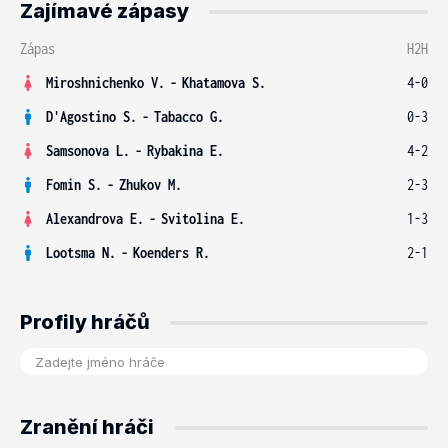
Zajímavé zápasy
Zápas
H2H
Miroshnichenko V.
-
Khatamova S.
4-0
D'Agostino S.
-
Tabacco G.
0-3
Samsonova L.
-
Rybakina E.
4-2
Fomin S.
-
Zhukov M.
2-3
Alexandrova E.
-
Svitolina E.
1-3
Lootsma N.
-
Koenders R.
2-1
Profily hráčů
Zranění hráči