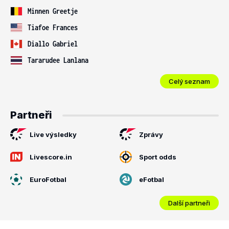
Minnen Greetje
Tiafoe Frances
Diallo Gabriel
Tararudee Lanlana
Celý seznam
Partneři
Live výsledky
Zprávy
Livescore.in
Sport odds
EuroFotbal
eFotbal
Další partneři