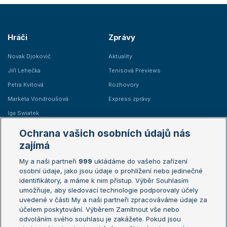
Hráči
Zprávy
Novak Djokovič
Aktuality
Jiří Lehečka
Tenisová Previews
Petra Kvitová
Rozhovory
Markéta Vondroušová
Express zprávy
Iga Swiatek
Marie Bouzková
Ochrana vašich osobních údajů nás
Žebříčky
Kalendář turnajů
zajímá
My a naši partneři
999
ukládáme do vašeho zařízení
Žebříček ATP (muži)
Australian Open
osobní údaje, jako jsou údaje o prohlížení nebo jedinečné
Žebříček WTA (ženy)
French Open
identifikátory, a máme k nim přístup. Výběr Souhlasím
umožňuje, aby sledovací technologie podporovaly účely
Sázkařský žebříček
Wimbledon
uvedené v části My a naši partneři zpracováváme údaje za
US Open
účelem poskytování. Výběrem Zamítnout vše nebo
odvoláním svého souhlasu je zakážete. Pokud jsou
Turnaj mistrů