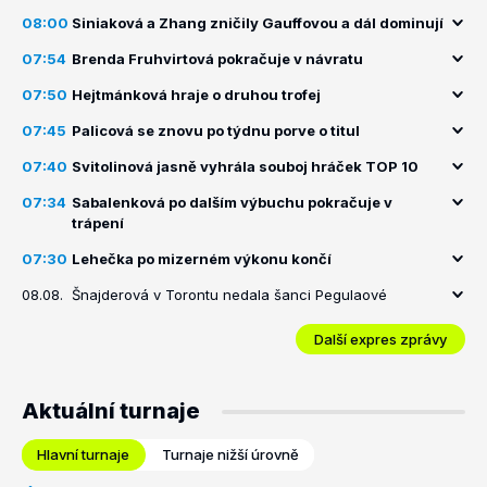
08:00
Siniaková a Zhang zničily Gauffovou a dál dominují
07:54
Brenda Fruhvirtová pokračuje v návratu
07:50
Hejtmánková hraje o druhou trofej
07:45
Palicová se znovu po týdnu porve o titul
07:40
Svitolinová jasně vyhrála souboj hráček TOP 10
07:34
Sabalenková po dalším výbuchu pokračuje v
trápení
07:30
Lehečka po mizerném výkonu končí
08.08.
Šnajderová v Torontu nedala šanci Pegulaové
Další expres zprávy
Aktuální turnaje
Hlavní turnaje
Turnaje nižší úrovně