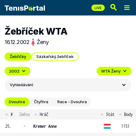
Žebříček WTA
16.12.2002
Ženy
Žebříčky
Sázkařský žebříček
2002
WTA Ženy
Vyhledávání
Dvouhra
Čtyřhra
Race - Dvouhra
#
Změna
Hráč
Stát
Body
25.
-
Kremer Anne
1151