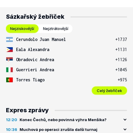
Sázkařský žebříček
Nejziskovější
Nejztrátovější
Cerundolo Juan Manuel
+1737
Eala Alexandra
+1131
Obradovic Andrea
+1126
Guerrieri Andrea
+1045
Torres Tiago
+975
Celý žebříček
Expres zprávy
12:20
Konec Čechů, nebo povinná výhra Menšíka?
10:36
Muchová po operaci zrušila další turnaj