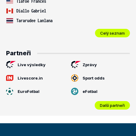
Tiafoe Frances
Diallo Gabriel
Tararudee Lanlana
Celý seznam
Partneři
Live výsledky
Zprávy
Livescore.in
Sport odds
EuroFotbal
eFotbal
Další partneři