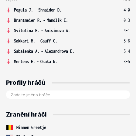
Pegula J.
-
Shnaider D.
4-0
Brantmeier R.
-
Mandlik E.
0-3
Svitolina E.
-
Anisimova A.
4-1
Sakkari M.
-
Gauff C.
5-6
Sabalenka A.
-
Alexandrova E.
5-4
Mertens E.
-
Osaka N.
3-5
Profily hráčů
Zranění hráči
Minnen Greetje