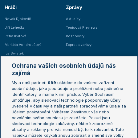
Hráči
Zprávy
Novak Djokovič
Aktuality
Jiří Lehečka
Tenisová Previews
Petra Kvitová
Rozhovory
Markéta Vondroušová
Express zprávy
Iga Swiatek
Marie Bouzková
Ochrana vašich osobních údajů nás
Žebříčky
Kalendář turnajů
zajímá
My a naši partneři
999
ukládáme do vašeho zařízení
Žebříček ATP (muži)
Australian Open
osobní údaje, jako jsou údaje o prohlížení nebo jedinečné
Žebříček WTA (ženy)
French Open
identifikátory, a máme k nim přístup. Výběr Souhlasím
umožňuje, aby sledovací technologie podporovaly účely
Sázkařský žebříček
Wimbledon
uvedené v části My a naši partneři zpracováváme údaje za
US Open
účelem poskytování. Výběrem Zamítnout vše nebo
odvoláním svého souhlasu je zakážete. Pokud jsou
Turnaj mistrů
sledovací technologie zakázány, některé zobrazené
Turnaj mistryň
obsahy a reklamy pro vás nemusí být tolik relevantní. Tuto
Aktualní trendy
nabídku můžete kdykoli znovu zobrazit a změnit své volby