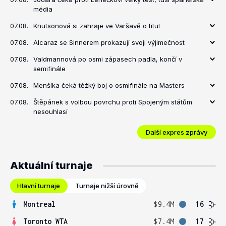
média
07.08.
Knutsonová si zahraje ve Varšavě o titul
07.08.
Alcaraz se Sinnerem prokazují svoji výjimečnost
07.08.
Valdmannová po osmi zápasech padla, končí v
semifinále
07.08.
Menšíka čeká těžký boj o osmifinále na Masters
07.08.
Štěpánek s volbou povrchu proti Spojeným státům
nesouhlasí
Další expres zprávy
Aktuální turnaje
Hlavní turnaje
Turnaje nižší úrovně
Montreal
$9.4M
16
Toronto WTA
$7.4M
17