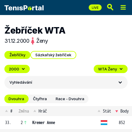
Žebříček WTA
31.12.2000
Ženy
Žebříčky
Sázkařský žebříček
2000
WTA Ženy
Vyhledávání
Dvouhra
Čtyřhra
Race - Dvouhra
#
Změna
Hráč
Stát
Body
33.
2
Kremer Anne
852