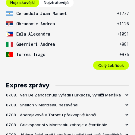
Nejziskovější
Nejztrátovější
Cerundolo Juan Manuel
+1737
Obradovic Andrea
+1126
Eala Alexandra
+1091
Guerrieri Andrea
+981
Torres Tiago
+975
Celý žebříček
Expres zprávy
07.08.
Van De Zandschulp vyřadil Hurkacze, vyhlíží Menšíka
07.08.
Shelton v Montrealu nezaváhal
07.08.
Andrejevová v Torontu překvapivě končí
07.08.
Griekspoor si v Montrealu zahraje o čtvrtfinále
07.08.
Jódara čeká proti Lehečkovi velký test, tuší španělská