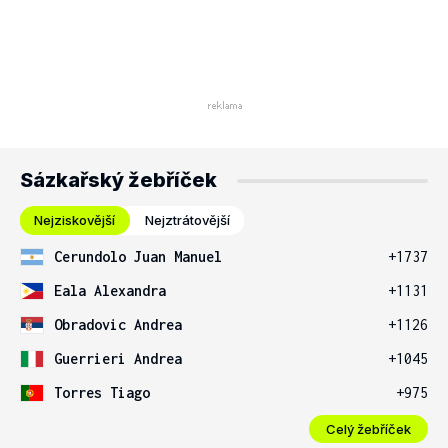
Sázkařský žebříček
Nejziskovější
Nejztrátovější
Cerundolo Juan Manuel
+1737
Eala Alexandra
+1131
Obradovic Andrea
+1126
Guerrieri Andrea
+1045
Torres Tiago
+975
Celý žebříček