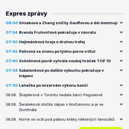
Expres zprávy
08:00
Siniaková a Zhang zničily Gauffovou a dál dominují
07:54
Brenda Fruhvirtová pokračuje v návratu
07:50
Hejtmánková hraje o druhou trofej
07:45
Palicová se znovu po týdnu porve o titul
07:40
Svitolinová jasně vyhrála souboj hráček TOP 10
07:34
Sabalenková po dalším výbuchu pokračuje v
trápení
07:30
Lehečka po mizerném výkonu končí
08.08.
Šnajderová v Torontu nedala šanci Pegulaové
08.08.
Šwiateková otočila zápas s Kosťukovou a je ve
čtvrtfinále
08.08.
Norrie se ocitl pod palbou kritiky některých fanoušků