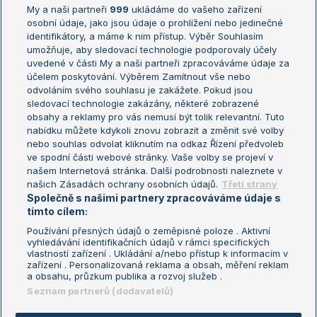
My a naši partneři
999
ukládáme do vašeho zařízení
Žebříček ATP (muži)
Australian Open
osobní údaje, jako jsou údaje o prohlížení nebo jedinečné
Žebříček WTA (ženy)
French Open
identifikátory, a máme k nim přístup. Výběr Souhlasím
umožňuje, aby sledovací technologie podporovaly účely
Sázkařský žebříček
Wimbledon
uvedené v části My a naši partneři zpracováváme údaje za
US Open
účelem poskytování. Výběrem Zamítnout vše nebo
odvoláním svého souhlasu je zakážete. Pokud jsou
Turnaj mistrů
sledovací technologie zakázány, některé zobrazené
Turnaj mistryň
obsahy a reklamy pro vás nemusí být tolik relevantní. Tuto
Aktualní trendy
nabídku můžete kdykoli znovu zobrazit a změnit své volby
nebo souhlas odvolat kliknutím na odkaz Řízení předvoleb
ve spodní části webové stránky. Vaše volby se projeví v
Fotbalové přestupy
našem Internetová stránka. Další podrobnosti naleznete v
Livesport Daily
našich Zásadách ochrany osobních údajů.
Třetí strany
Společně s našimi partnery zpracováváme údaje s
LS Prague Open
tímto cílem:
Používání přesných údajů o zeměpisné poloze . Aktivní
vyhledávání identifikačních údajů v rámci specifických
vlastností zařízení . Ukládání a/nebo přístup k informacím v
Podmínky užití
Nastavení soukromí
zařízení . Personalizovaná reklama a obsah, měření reklam
GDPR a žurnalistika
Reklama
a obsahu, průzkum publika a rozvoj služeb .
Informace o zpracování osobních
Kontakt
Seznam partnerů (dodavatelů)
údajů
Tiráž