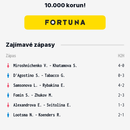
10.000 korun!
Zajímavé zápasy
Zápas
H2H
Miroshnichenko V.
-
Khatamova S.
4-0
D'Agostino S.
-
Tabacco G.
0-3
Samsonova L.
-
Rybakina E.
4-2
Fomin S.
-
Zhukov M.
2-3
Alexandrova E.
-
Svitolina E.
1-3
Lootsma N.
-
Koenders R.
2-1