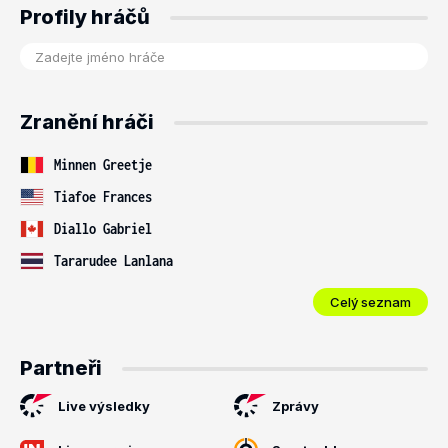
Profily hráčů
Zranění hráči
Minnen Greetje
Tiafoe Frances
Diallo Gabriel
Tararudee Lanlana
Celý seznam
Partneři
Live výsledky
Zprávy