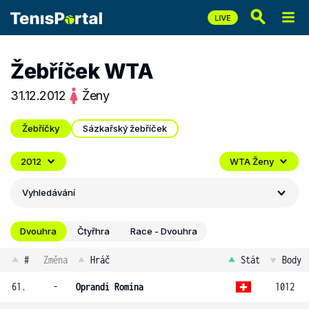
Žebříček WTA
31.12.2012
Ženy
Žebříčky
Sázkařský žebříček
2012
WTA Ženy
Vyhledávání
Dvouhra
Čtyřhra
Race - Dvouhra
#
Změna
Hráč
Stát
Body
61.
-
Oprandi Romina
1012