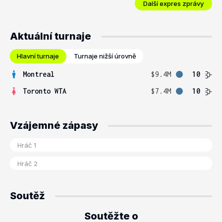
Další expres zprávy
Aktuální turnaje
Hlavní turnaje
Turnaje nižší úrovně
Montreal
$9.4M
10
Toronto WTA
$7.4M
10
Vzájemné zápasy
Soutěž
Soutěžte o