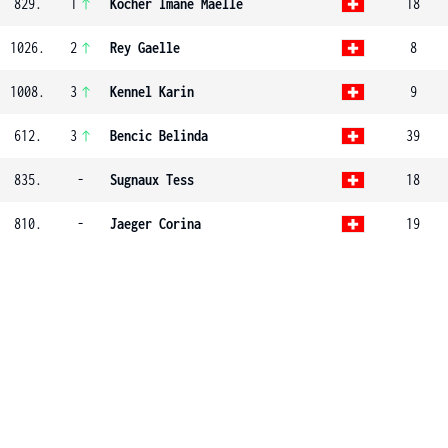
829.
1
Kocher Imane Maelle
18
1026.
2
Rey Gaelle
8
1008.
3
Kennel Karin
9
612.
3
Bencic Belinda
39
835.
-
Sugnaux Tess
18
810.
-
Jaeger Corina
19