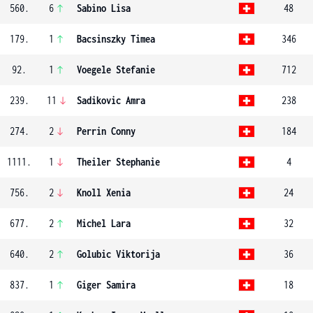
560.
6
Sabino Lisa
48
179.
1
Bacsinszky Timea
346
92.
1
Voegele Stefanie
712
239.
11
Sadikovic Amra
238
274.
2
Perrin Conny
184
1111.
1
Theiler Stephanie
4
756.
2
Knoll Xenia
24
677.
2
Michel Lara
32
640.
2
Golubic Viktorija
36
837.
1
Giger Samira
18