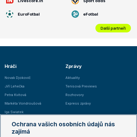
Livescore.in
Sport odds
EuroFotbal
eFotbal
Další partneři
Hráči
Zprávy
Novak Djokovič
Aktuality
Jiří Lehečka
Tenisová Previews
Petra Kvitová
Rozhovory
Markéta Vondroušová
Express zprávy
Iga Swiatek
Marie Bouzková
Ochrana vašich osobních údajů nás
Žebříčky
Kalendář turnajů
zajímá