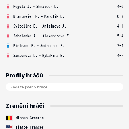
Pegula J.
-
Shnaider D.
4-0
Brantmeier R.
-
Mandlik E.
0-3
Svitolina E.
-
Anisimova A.
4-1
Sabalenka A.
-
Alexandrova E.
5-4
Pieleanu R.
-
Andreescu S.
3-4
Samsonova L.
-
Rybakina E.
4-2
Profily hráčů
Zranění hráči
Minnen Greetje
Tiafoe Frances