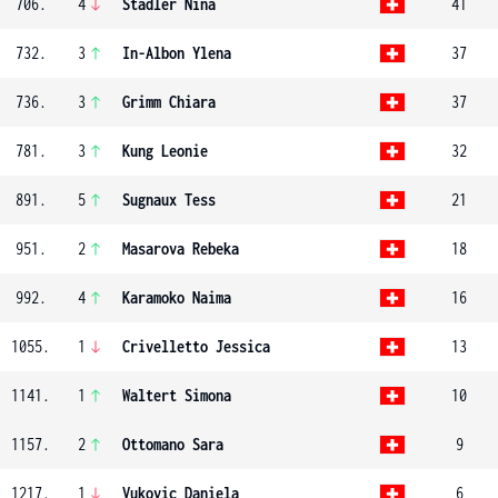
706.
4
Stadler Nina
41
732.
3
In-Albon Ylena
37
736.
3
Grimm Chiara
37
781.
3
Kung Leonie
32
891.
5
Sugnaux Tess
21
951.
2
Masarova Rebeka
18
992.
4
Karamoko Naima
16
1055.
1
Crivelletto Jessica
13
1141.
1
Waltert Simona
10
1157.
2
Ottomano Sara
9
1217.
1
Vukovic Daniela
6