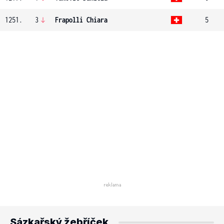
1251.
3
Frapolli Chiara
5
Sázkařský žebříček