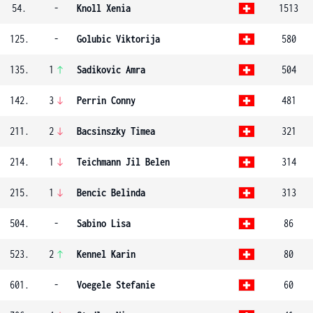
54.
-
Knoll Xenia
1513
125.
-
Golubic Viktorija
580
135.
1
Sadikovic Amra
504
142.
3
Perrin Conny
481
211.
2
Bacsinszky Timea
321
214.
1
Teichmann Jil Belen
314
215.
1
Bencic Belinda
313
504.
-
Sabino Lisa
86
523.
2
Kennel Karin
80
601.
-
Voegele Stefanie
60