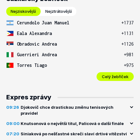
Nejziskovější
Nejztrátovější
Cerundolo Juan Manuel
+1737
Eala Alexandra
+1131
Obradovic Andrea
+1126
Guerrieri Andrea
+981
Torres Tiago
+975
Celý žebříček
Expres zprávy
09:26
Djokovič chce drastickou změnu tenisových
pravidel
09:00
Knutsonová o největší titul, Palicová o další finále
07:20
Siniaková po nešťastné skreči slaví drtivé vítězství