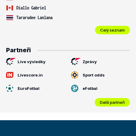
Diallo Gabriel
Tararudee Lanlana
Celý seznam
Partneři
Live výsledky
Zprávy
Livescore.in
Sport odds
EuroFotbal
eFotbal
Další partneři