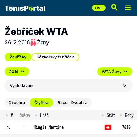
Žebříček WTA
26.12.2016
Ženy
Žebříčky
Sázkařský žebříček
2016
WTA Ženy
Vyhledávání
Dvouhra
Čtyřhra
Race - Dvouhra
#
Změna
Hráč
Stát
Body
4.
-
Hingis Martina
7810