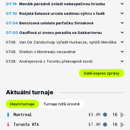
07:16
Menšík parádně zvládl nebezpečnou hrozbu
07:10
Rozjetá Ealaová urvala sedmou výhru v řadě
07:04
Bencicová udolala parťačku Siniakové
07:00
Gauffová si znovu poradila se Sakkariovou
07.08.
Van De Zandschulp vyřadil Hurkacze, vyhlíží Menšíka
07.08.
Shelton v Montrealu nezaváhal
07.08.
Andrejevová v Torontu překvapivě končí
Další expres zprávy
Aktuální turnaje
Hlavní turnaje
Turnaje nižší úrovně
Montreal
$9.4M
16
Toronto WTA
$7.4M
16