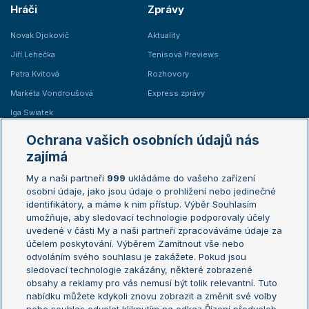
Hráči
Zprávy
Novak Djokovič
Aktuality
Jiří Lehečka
Tenisová Previews
Petra Kvitová
Rozhovory
Markéta Vondroušová
Express zprávy
Iga Swiatek
Marie Bouzková
Ochrana vašich osobních údajů nás
Žebříčky
Kalendář turnajů
zajímá
My a naši partneři
999
ukládáme do vašeho zařízení
Žebříček ATP (muži)
Australian Open
osobní údaje, jako jsou údaje o prohlížení nebo jedinečné
Žebříček WTA (ženy)
French Open
identifikátory, a máme k nim přístup. Výběr Souhlasím
umožňuje, aby sledovací technologie podporovaly účely
Sázkařský žebříček
Wimbledon
uvedené v části My a naši partneři zpracováváme údaje za
US Open
účelem poskytování. Výběrem Zamítnout vše nebo
odvoláním svého souhlasu je zakážete. Pokud jsou
Turnaj mistrů
sledovací technologie zakázány, některé zobrazené
Turnaj mistryň
obsahy a reklamy pro vás nemusí být tolik relevantní. Tuto
Aktualní trendy
nabídku můžete kdykoli znovu zobrazit a změnit své volby