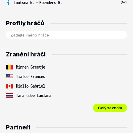
Lootsma N.
-
Koenders R.
2-1
Profily hráčů
Zranění hráči
Minnen Greetje
Tiafoe Frances
Diallo Gabriel
Tararudee Lanlana
Celý seznam
Partneři