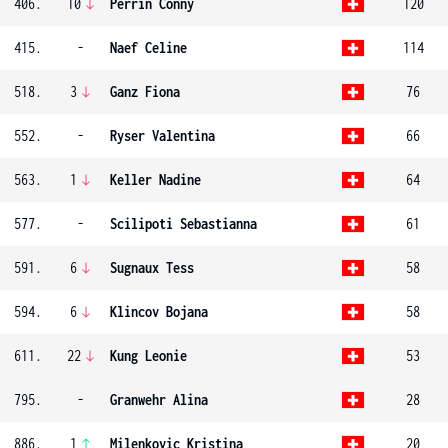
406.
10
Perrin Conny
120
415.
-
Naef Celine
114
518.
3
Ganz Fiona
76
552.
-
Ryser Valentina
66
563.
1
Keller Nadine
64
577.
-
Scilipoti Sebastianna
61
591.
6
Sugnaux Tess
58
594.
6
Klincov Bojana
58
611.
22
Kung Leonie
53
795.
-
Granwehr Alina
28
886.
1
Milenkovic Kristina
20