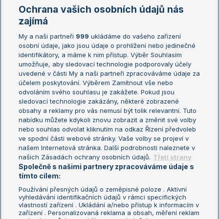
Marie Bouzková
Ochrana vašich osobních údajů nás
Žebříčky
Kalendář turnajů
zajímá
My a naši partneři
999
ukládáme do vašeho zařízení
Žebříček ATP (muži)
Australian Open
osobní údaje, jako jsou údaje o prohlížení nebo jedinečné
Žebříček WTA (ženy)
French Open
identifikátory, a máme k nim přístup. Výběr Souhlasím
umožňuje, aby sledovací technologie podporovaly účely
Sázkařský žebříček
Wimbledon
uvedené v části My a naši partneři zpracováváme údaje za
US Open
účelem poskytování. Výběrem Zamítnout vše nebo
odvoláním svého souhlasu je zakážete. Pokud jsou
Turnaj mistrů
sledovací technologie zakázány, některé zobrazené
Turnaj mistryň
obsahy a reklamy pro vás nemusí být tolik relevantní. Tuto
Aktualní trendy
nabídku můžete kdykoli znovu zobrazit a změnit své volby
nebo souhlas odvolat kliknutím na odkaz Řízení předvoleb
ve spodní části webové stránky. Vaše volby se projeví v
Fotbalové přestupy
našem Internetová stránka. Další podrobnosti naleznete v
Livesport Daily
našich Zásadách ochrany osobních údajů.
Třetí strany
Společně s našimi partnery zpracováváme údaje s
LS Prague Open
tímto cílem:
Používání přesných údajů o zeměpisné poloze . Aktivní
vyhledávání identifikačních údajů v rámci specifických
vlastností zařízení . Ukládání a/nebo přístup k informacím v
Podmínky užití
Nastavení soukromí
zařízení . Personalizovaná reklama a obsah, měření reklam
GDPR a žurnalistika
Reklama