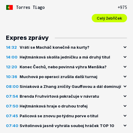
Torres Tiago
+975
Celý žebříček
Expres zprávy
14:32
Vrátí se Macháč konečně na kurty?
14:00
Hejtmánková skolila jedničku a má druhý titul
12:20
Konec Čechů, nebo povinná výhra Menšíka?
10:36
Muchová po operaci zrušila další turnaj
08:00
Siniaková a Zhang zničily Gauffovou a dál dominují
07:54
Brenda Fruhvirtová pokračuje v návratu
07:50
Hejtmánková hraje o druhou trofej
07:45
Palicová se znovu po týdnu porve o titul
07:40
Svitolinová jasně vyhrála souboj hráček TOP 10