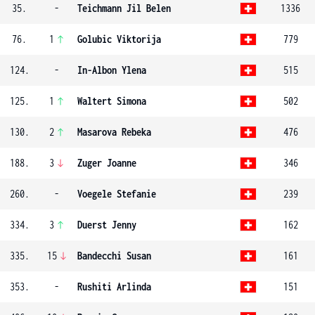
35.
-
Teichmann Jil Belen
1336
76.
1
Golubic Viktorija
779
124.
-
In-Albon Ylena
515
125.
1
Waltert Simona
502
130.
2
Masarova Rebeka
476
188.
3
Zuger Joanne
346
260.
-
Voegele Stefanie
239
334.
3
Duerst Jenny
162
335.
15
Bandecchi Susan
161
353.
-
Rushiti Arlinda
151