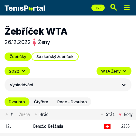
Žebříček WTA
26.12.2022
Ženy
Žebříčky
Sázkařský žebříček
2022
WTA Ženy
Vyhledávání
Dvouhra
Čtyřhra
Race - Dvouhra
#
Změna
Hráč
Stát
Body
12.
-
Bencic Belinda
2365