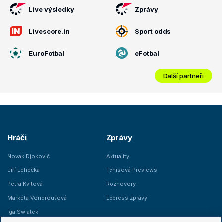
Live výsledky
Zprávy
Livescore.in
Sport odds
EuroFotbal
eFotbal
Další partneři
Hráči
Zprávy
Novak Djokovič
Aktuality
Jiří Lehečka
Tenisová Previews
Petra Kvitová
Rozhovory
Markéta Vondroušová
Express zprávy
Iga Swiatek