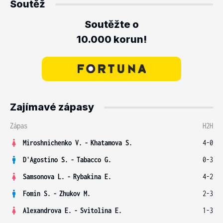
Soutěž
Soutěžte o
10.000 korun!
Zajímavé zápasy
Zápas
H2H
Miroshnichenko V.
-
Khatamova S.
4-0
D'Agostino S.
-
Tabacco G.
0-3
Samsonova L.
-
Rybakina E.
4-2
Fomin S.
-
Zhukov M.
2-3
Alexandrova E.
-
Svitolina E.
1-3