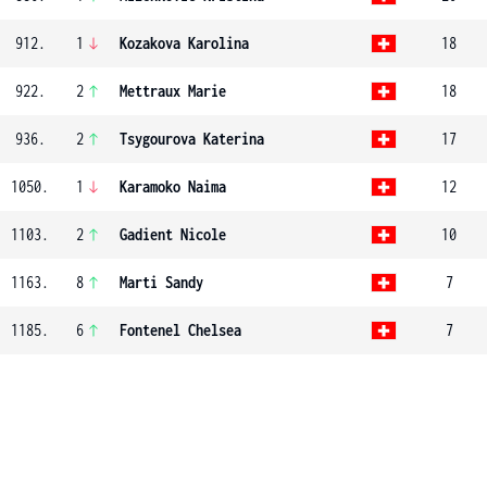
912.
1
Kozakova Karolina
18
922.
2
Mettraux Marie
18
936.
2
Tsygourova Katerina
17
1050.
1
Karamoko Naima
12
1103.
2
Gadient Nicole
10
1163.
8
Marti Sandy
7
1185.
6
Fontenel Chelsea
7