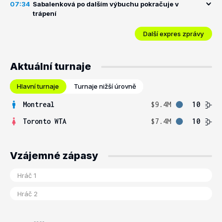
07:34
Sabalenková po dalším výbuchu pokračuje v
trápení
Další expres zprávy
Aktuální turnaje
Hlavní turnaje
Turnaje nižší úrovně
Montreal
$9.4M
10
Toronto WTA
$7.4M
10
Vzájemné zápasy