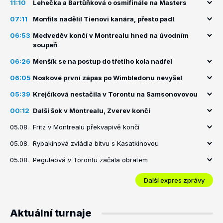
11:10
Lehečka a Bartůňková o osmifinále na Masters
07:11
Monfils nadělil Tienovi kanára, přesto padl
06:53
Medveděv končí v Montrealu hned na úvodním
soupeři
06:26
Menšík se na postup do třetího kola nadřel
06:05
Noskové první zápas po Wimbledonu nevyšel
05:39
Krejčíková nestačila v Torontu na Samsonovovou
00:12
Další šok v Montrealu, Zverev končí
05.08.
Fritz v Montrealu překvapivě končí
05.08.
Rybakinová zvládla bitvu s Kasatkinovou
05.08.
Pegulaová v Torontu začala obratem
Další expres zprávy
Aktuální turnaje