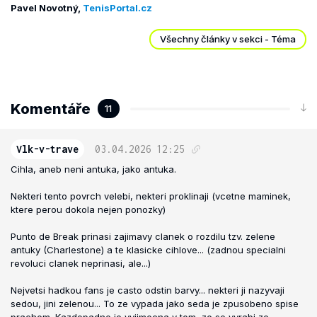
Pavel Novotný,
TenisPortal.cz
Všechny články v sekci - Téma
Komentáře
11
Vlk-v-trave
03.04.2026
12:25
Cihla, aneb neni antuka, jako antuka.
Nekteri tento povrch velebi, nekteri proklinaji (vcetne maminek,
ktere perou dokola nejen ponozky)
Punto de Break prinasi zajimavy clanek o rozdilu tzv. zelene
antuky (Charlestone) a te klasicke cihlove... (zadnou specialni
revoluci clanek neprinasi, ale...)
Nejvetsi hadkou fans je casto odstin barvy... nekteri ji nazyvaji
sedou, jini zelenou... To ze vypada jako seda je zpusobeno spise