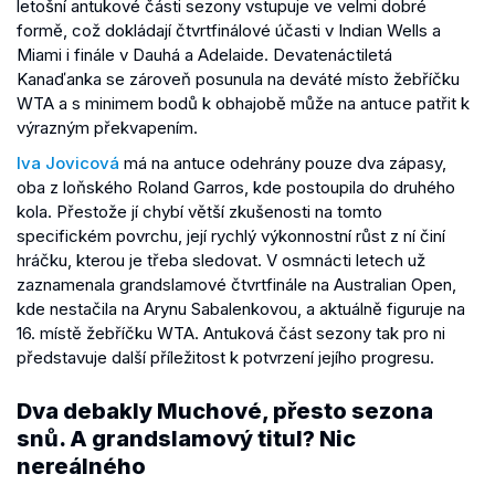
letošní antukové části sezony vstupuje ve velmi dobré
formě, což dokládají čtvrtfinálové účasti v Indian Wells a
Miami i finále v Dauhá a Adelaide. Devatenáctiletá
Kanaďanka se zároveň posunula na deváté místo žebříčku
WTA a s minimem bodů k obhajobě může na antuce patřit k
výrazným překvapením.
Iva Jovicová
má na antuce odehrány pouze dva zápasy,
oba z loňského Roland Garros, kde postoupila do druhého
kola. Přestože jí chybí větší zkušenosti na tomto
specifickém povrchu, její rychlý výkonnostní růst z ní činí
hráčku, kterou je třeba sledovat. V osmnácti letech už
zaznamenala grandslamové čtvrtfinále na Australian Open,
kde nestačila na Arynu Sabalenkovou, a aktuálně figuruje na
16. místě žebříčku WTA. Antuková část sezony tak pro ni
představuje další příležitost k potvrzení jejího progresu.
Dva debakly Muchové, přesto sezona
snů. A grandslamový titul? Nic
nereálného