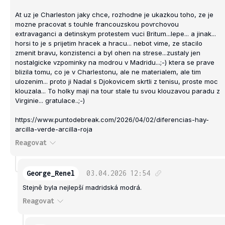
At uz je Charleston jaky chce, rozhodne je ukazkou toho, ze je
mozne pracovat s touhle francouzskou povrchovou
extravaganci a detinskym protestem vuci Britum...lepe... a jinak...
horsi to je s prijetim hracek a hracu... nebot vime, ze stacilo
zmenit bravu, konzistenci a byl ohen na strese...zustaly jen
nostalgicke vzpominky na modrou v Madridu...;-) ktera se prave
blizila tomu, co je v Charlestonu, ale ne materialem, ale tim
ulozenim... proto ji Nadal s Djokovicem skrtli z tenisu, proste moc
klouzala... To holky maji na tour stale tu svou klouzavou paradu z
Virginie... gratulace..;-)
https://www.puntodebreak.com/2026/04/02/diferencias-hay-
arcilla-verde-arcilla-roja
Reagovat
George_Renel
03.04.2026
12:54
Stejně byla nejlepší madridská modrá.
Reagovat