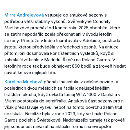
Mirra Andrejevová
vstupuje do antukové sezony s
potřebou větší stability výkonů. Svěřenkyně Conchity
Martínezové prochází od konce roku 2025 obdobím, které
se zatím nepodařilo zcela překonat ani v úvodu letošní
sezony. Přestože v lednu triumfovala v Adelaide, postrádá
jistotu, kterou předváděla v předchozí sezoně. Na antuce
přitom loni dosahovala konzistentních výsledků, když si
zahrála čtvrtfinále v Madridu, Římě i na Roland Garros. V
letošním roce tak bude obhajovat 860 bodů a zároveň hledat
návrat ke své nejlepší hře.
Karolína Muchová
přichází na antuku z odlišné pozice. V
posledních dvou měsících se řadila k nejúspěšnějším
hráčkám okruhu, když ovládla turnaj WTA 1000 v Dauhá a v
Miami postoupila do semifinále. Antuková část sezony pro ni
však představuje výzvu, neboť na tomto povrchu zatím titul
nezískala. Nejblíže byla v roce 2023, kdy ve finále Roland
Garros podlehla Šwiatekové. Nadcházející turnaje tak prověří
její schopnost navázat na aktuální formu i na evropské