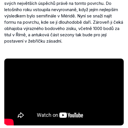
svých největších úspěchů právě na tomto povrchu. Do
letošního roku vstoupila nevyrovnaně, když jejím nejlepším
výsledkem bylo semifinále v Méridě. Nyní se snaží najít
formu na povrchu, kde se jí dlouhodobě daří. Zároveň ji čeká
obhajoba výrazného bodového zisku, včetně 1000 bodů za
titul v Římě, a antuková část sezony tak bude pro její
postavení v žebříčku zásadní.