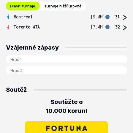
Hlavní turnaje
Turnaje nižší úrovně
Montreal
$9.4M
31
Toronto WTA
$7.4M
32
Vzájemné zápasy
Soutěž
Soutěžte o
10.000 korun!