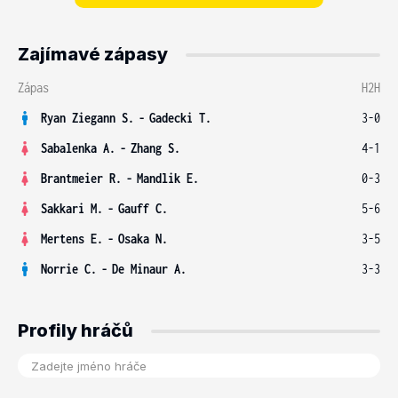
Zajímavé zápasy
Zápas
H2H
Ryan Ziegann S.
-
Gadecki T.
3-0
Sabalenka A.
-
Zhang S.
4-1
Brantmeier R.
-
Mandlik E.
0-3
Sakkari M.
-
Gauff C.
5-6
Mertens E.
-
Osaka N.
3-5
Norrie C.
-
De Minaur A.
3-3
Profily hráčů