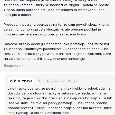
prachem. Kazdopadne je vyjimecna v tom, ze se vyrabi ze
zeleneho kamene - ktery se nachazi ve Virginii... potom se proste
z neho udela poradna drt... a ta drt pridava tu zminovanou sed,
jestli jde o odstin.
Producenti povrchu poukazuji na to, ze sam povrch slouzi k tomu,
ze se mohou holky proste klouzat..;-), ale obecne podklad je
mnohem pevnejsi nez v Evrope, jinak receno tvrdsi...
Samotne hracky ocenuji Charleston jako pomalejsi, coz muze byt
zpusobeno klimatickymi podminkami... kazdopadne se shoduji na
tom, ze to je proste jiny povrch, a ani neni stejne to klouzani, ktere
na zelene kamenne drti je tzv. mnohem narocnejsi.
Reagovat
Vlk-v-trave
03.04.2026
12:25
Jine hracky ocenuji, ze povrch neni tak mekky, predpokladam z
duvodu, ze pro utocne hracky je vetsi sance hledat winner a
take tim, ze je vic kluzky, preci jen si davaji vetsiho majzla... a tak
jsoe ve startu na mic souperky pomalejsi... jine utocne hracky
naopak preferuji Evropu, nebot se hraje s lepsima micema.. mice
letaji rychleji... a citi se v mekkem lepe...