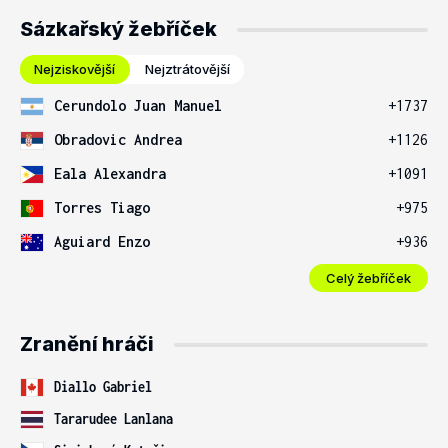
Sázkařský žebříček
Nejziskovější
Nejztrátovější
Cerundolo Juan Manuel
+1737
Obradovic Andrea
+1126
Eala Alexandra
+1091
Torres Tiago
+975
Aguiard Enzo
+936
Celý žebříček
Zranění hráči
Diallo Gabriel
Tararudee Lanlana