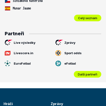
Siniaková Kateřina
Munar Jaume
Celý seznam
Partneři
Live výsledky
Zprávy
Livescore.in
Sport odds
EuroFotbal
eFotbal
Další partneři
Hráči
Zprávy