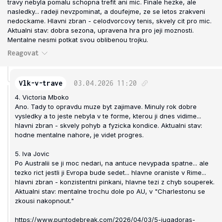
travy nebyla pomalu schopna trefit ani mic. Finale hezke, ale
nasledky... radeji nevzpominat, a doufejme, ze se letos zrakveni
nedockame. Hlavni zbran - celodvorcovy tenis, skvely cit pro mic.
Aktualni stav: dobra sezona, upravena hra pro jeji moznosti.
Mentalne nesmi potkat svou oblibenou trojku.
Reagovat
Vlk-v-trave
03.04.2026
11:20
4. Victoria Mboko
Ano. Tady to opravdu muze byt zajimave. Minuly rok dobre
vysledky a to jeste nebyla v te forme, kterou ji dnes vidime...
hlavni zbran - skvely pohyb a fyzicka kondice. Aktualni stav:
hodne mentalne nahore, je videt progres.
5. Iva Jovic
Po Australii se ji moc nedari, na antuce nevypada spatne... ale
tezko rict jestli ji Evropa bude sedet... hlavne oraniste v Rime...
hlavni zbran - konzistentni pinkani, hlavne tezi z chyb souperek.
Aktualni stav: mentalne trochu dole po AU, v "Charlestonu se
zkousi nakopnout."
https://www.puntodebreak.com/2026/04/03/5-jugadoras-