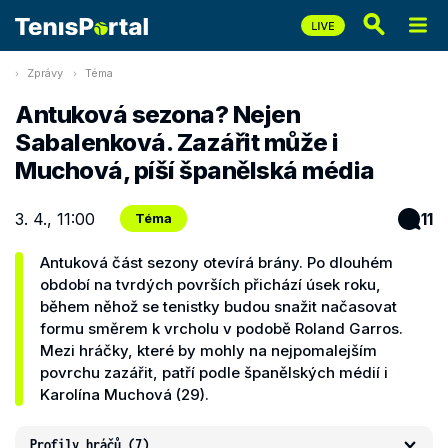
Zprávy
Téma
Antuková sezona? Nejen
Sabalenková. Zazářit může i
Muchová, píší španělská média
3. 4., 11:00
11
Téma
Antuková část sezony otevírá brány. Po dlouhém
období na tvrdých površích přichází úsek roku,
během něhož se tenistky budou snažit načasovat
formu směrem k vrcholu v podobě Roland Garros.
Mezi hráčky, které by mohly na nejpomalejším
povrchu zazářit, patří podle španělských médií i
Karolína Muchová (29).
Profily hráčů
(7)