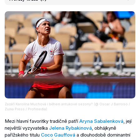
Zazáří Karolína Muchová i během antukové sezony? (@ Oscar J Barroso /
Zuma Press / Profimedia)
Mezi hlavní favoritky tradičně patří
Aryna Sabalenková
, její
největší vyzyvatelka
Jelena Rybakinová
, obhájkyně
pařížského titulu
Coco Gauffová
a dlouhodobě dominantní