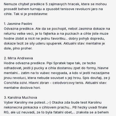
Nemuze chybet predikce 5 zajimavych hracek, ktere se mohou
prosadit behem turnaju a zpusobit tenisove revolucni jaro na
cihle. Tak si je predstavme:
1. Jasmine Paolini
Odvazna predikce. Ale da se pochopit, nebot Jasmina dokaze na
returnu velke veci, je to fajterka a na puckach a cihle jiste muze
hodne zlobit a nicit ne jednu favoritku... dobry pohyb dopredu,
dokaze tezit ze sily uderu spuperek. Aktualni stav: mentalne je
dole, plno proher.
2. Mirra Andreeva
Hodne odvazna predikce. Pipi Spratek tape tak, ze tezko
odhadovat, jestli ji pucky a cihla dostanou zpet do formy, hlavne
mentalni... zatim na to vubec nevypada, a kdo vi jestli nezazijeme
jinou revoluci, ktera nebude souviset s jeji hrou. Spis doufaji, ze ji
Conchita ozivi. Hlavni zbran - celodvorcovy tenis. Aktualni stav:
mentalne doslova hori.
3. Karolina Muchova
Vyber Karoliny me potesil...;-) Otazka zda bude tesit Karolinu
nekonecna pinkacka v cihlovem prachu... PB hezky uvadi finale
RG, ale uz neuvadi, ze to byla fatalni obet,... zrakvila se a behem