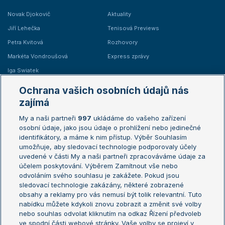
Novak Djokovič
Aktuality
Jiří Lehečka
Tenisová Previews
Petra Kvitová
Rozhovory
Markéta Vondroušová
Express zprávy
Iga Swiatek
Marie Bouzková
Ochrana vašich osobních údajů nás
Žebříčky
Kalendář turnajů
zajímá
My a naši partneři
997
ukládáme do vašeho zařízení
Žebříček ATP (muži)
Australian Open
osobní údaje, jako jsou údaje o prohlížení nebo jedinečné
Žebříček WTA (ženy)
French Open
identifikátory, a máme k nim přístup. Výběr Souhlasím
umožňuje, aby sledovací technologie podporovaly účely
Sázkařský žebříček
Wimbledon
uvedené v části My a naši partneři zpracováváme údaje za
US Open
účelem poskytování. Výběrem Zamítnout vše nebo
odvoláním svého souhlasu je zakážete. Pokud jsou
Turnaj mistrů
sledovací technologie zakázány, některé zobrazené
Turnaj mistryň
obsahy a reklamy pro vás nemusí být tolik relevantní. Tuto
Aktualní trendy
nabídku můžete kdykoli znovu zobrazit a změnit své volby
nebo souhlas odvolat kliknutím na odkaz Řízení předvoleb
ve spodní části webové stránky. Vaše volby se projeví v
Fotbalové přestupy