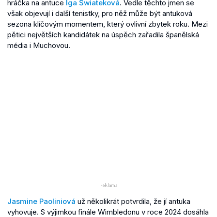
hráčka na antuce
Iga Šwiateková
. Vedle těchto jmen se
však objevují i další tenistky, pro něž může být antuková
sezona klíčovým momentem, který ovlivní zbytek roku. Mezi
pětici největších kandidátek na úspěch zařadila španělská
média i Muchovou.
Jasmine Paoliniová
už několikrát potvrdila, že jí antuka
vyhovuje. S výjimkou finále Wimbledonu v roce 2024 dosáhla