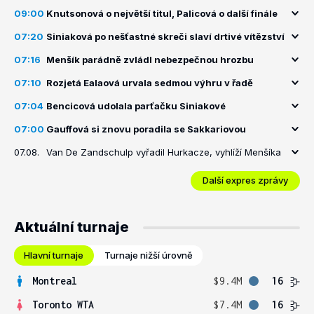
09:00
Knutsonová o největší titul, Palicová o další finále
07:20
Siniaková po nešťastné skreči slaví drtivé vítězství
07:16
Menšík parádně zvládl nebezpečnou hrozbu
07:10
Rozjetá Ealaová urvala sedmou výhru v řadě
07:04
Bencicová udolala parťačku Siniakové
07:00
Gauffová si znovu poradila se Sakkariovou
07.08.
Van De Zandschulp vyřadil Hurkacze, vyhlíží Menšíka
Další expres zprávy
Aktuální turnaje
Hlavní turnaje
Turnaje nižší úrovně
Montreal
$9.4M
16
Toronto WTA
$7.4M
16