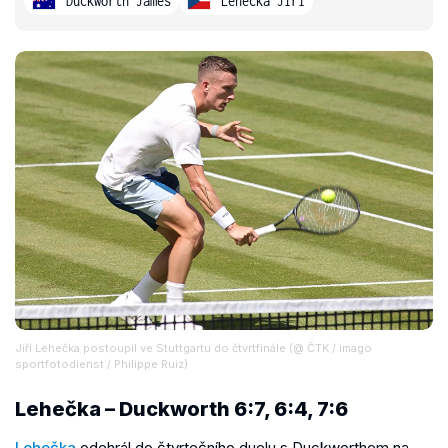
Duckworth James
Lehečka Jiří
Jiří Lehečka postoupil ve Stuttgartu do čtvrtfinále (@ ČTK / imago
sportfotodienst / Philippe Ruiz)
Lehečka – Duckworth 6:7, 6:4, 7:6
Lehečka
odehrál do čtvrtečního duelu s Duckworthem na