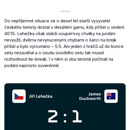
Do nepříjemné situace se o deset let starší vyzyvatel
českého tenisty dostal v desátém gamu, kdy přišel o vedení
40:15. Lehečka však slabší soupeřovy chvilky na podání
nevyužil, dvěma nevynucenými chybami o šanci na brejk
přišel a bylo vyrovnáno – 5:5. Ani jeden z hráčů už do konce
setu nezaváhal a o osudu úvodního setu tak musel
rozhodnout tie-break. I v něm si oba tenisté počínali na
podání naprosto suverénně.