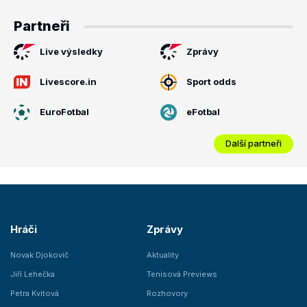
Partneři
Live výsledky
Zprávy
Livescore.in
Sport odds
EuroFotbal
eFotbal
Další partneři
Hráči
Zprávy
Novak Djokovič
Aktuality
Jiří Lehečka
Tenisová Previews
Petra Kvitová
Rozhovory