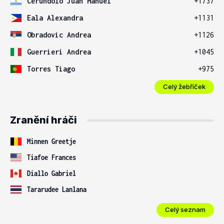
Cerundolo Juan Manuel
+1737
Eala Alexandra
+1131
Obradovic Andrea
+1126
Guerrieri Andrea
+1045
Torres Tiago
+975
Celý žebříček
Zranění hráči
Minnen Greetje
Tiafoe Frances
Diallo Gabriel
Tararudee Lanlana
Celý seznam