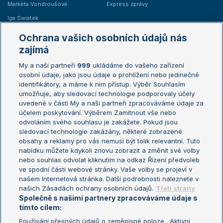
Markéta Vondroušová
Express zprávy
Iga Swiatek
Marie Bouzková
Ochrana vašich osobních údajů nás
Žebříčky
Kalendář turnajů
zajímá
My a naši partneři
999
ukládáme do vašeho zařízení
Žebříček ATP (muži)
Australian Open
osobní údaje, jako jsou údaje o prohlížení nebo jedinečné
Žebříček WTA (ženy)
French Open
identifikátory, a máme k nim přístup. Výběr Souhlasím
umožňuje, aby sledovací technologie podporovaly účely
Sázkařský žebříček
Wimbledon
uvedené v části My a naši partneři zpracováváme údaje za
US Open
účelem poskytování. Výběrem Zamítnout vše nebo
odvoláním svého souhlasu je zakážete. Pokud jsou
Turnaj mistrů
sledovací technologie zakázány, některé zobrazené
Turnaj mistryň
obsahy a reklamy pro vás nemusí být tolik relevantní. Tuto
Aktualní trendy
nabídku můžete kdykoli znovu zobrazit a změnit své volby
nebo souhlas odvolat kliknutím na odkaz Řízení předvoleb
ve spodní části webové stránky. Vaše volby se projeví v
Fotbalové přestupy
našem Internetová stránka. Další podrobnosti naleznete v
Livesport Daily
našich Zásadách ochrany osobních údajů.
Třetí strany
Společně s našimi partnery zpracováváme údaje s
LS Prague Open
tímto cílem:
Používání přesných údajů o zeměpisné poloze . Aktivní