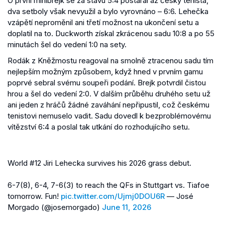
O první minibrejk se za stavu 5:4 postaral až český tenista,
dva setboly však nevyužil a bylo vyrovnáno – 6:6. Lehečka
vzápětí neproměnil ani třetí možnost na ukončení setu a
doplatil na to. Duckworth získal zkrácenou sadu 10:8 a po 55
minutách šel do vedení 1:0 na sety.
Rodák z Kněžmostu reagoval na smolně ztracenou sadu tím
nejlepším možným způsobem, když hned v prvním gamu
poprvé sebral svému soupeři podání. Brejk potvrdil čistou
hrou a šel do vedení 2:0. V dalším průběhu druhého setu už
ani jeden z hráčů žádné zaváhání nepřipustil, což českému
tenistovi nemuselo vadit. Sadu dovedl k bezproblémovému
vítězství 6:4 a poslal tak utkání do rozhodujícího setu.
World #12 Jiri Lehecka survives his 2026 grass debut.
6-7(8), 6-4, 7-6(3) to reach the QFs in Stuttgart vs. Tiafoe
tomorrow. Fun!
pic.twitter.com/Ujmj0DOU6R
— José
Morgado (@josemorgado)
June 11, 2026