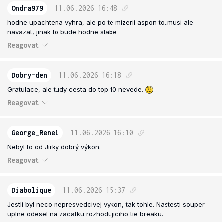
Ondra979
11.06.2026
16:48
hodne upachtena vyhra, ale po te mizerii aspon to..musi ale
navazat, jinak to bude hodne slabe
Reagovat
Dobry-den
11.06.2026
16:18
Gratulace, ale tudy cesta do top 10 nevede.
Reagovat
George_Renel
11.06.2026
16:10
Nebyl to od Jirky dobrý výkon.
Reagovat
Diabolique
11.06.2026
15:37
Jestli byl neco nepresvedcivej vykon, tak tohle. Nastesti souper
uplne odesel na zacatku rozhodujiciho tie breaku.