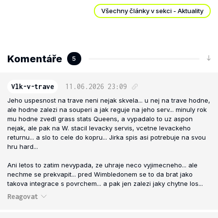
Všechny články v sekci - Aktuality
Komentáře
5
Vlk-v-trave
11.06.2026
23:09
Jeho uspesnost na trave neni nejak skvela... u nej na trave hodne,
ale hodne zalezi na souperi a jak reguje na jeho serv... minuly rok
mu hodne zvedl grass stats Queens, a vypadalo to uz aspon
nejak, ale pak na W. stacil levacky servis, vcetne levackeho
returnu... a slo to cele do kopru... Jirka spis asi potrebuje na svou
hru hard...
Ani letos to zatim nevypada, ze uhraje neco vyjimecneho... ale
nechme se prekvapit... pred Wimbledonem se to da brat jako
takova integrace s povrchem... a pak jen zalezi jaky chytne los...
Reagovat