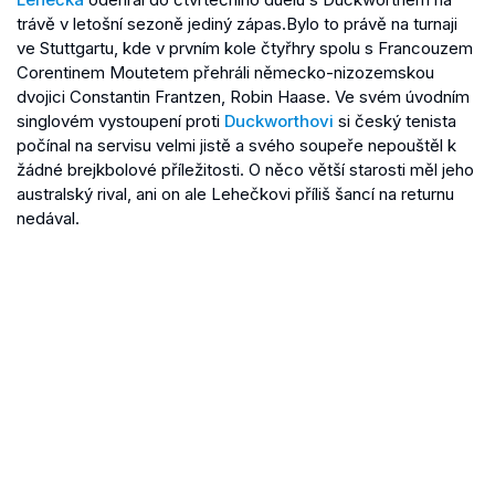
trávě v letošní sezoně jediný zápas.Bylo to právě na turnaji
ve Stuttgartu, kde v prvním kole čtyřhry spolu s Francouzem
Corentinem Moutetem přehráli německo-nizozemskou
dvojici Constantin Frantzen, Robin Haase. Ve svém úvodním
singlovém vystoupení proti
Duckworthovi
si český tenista
počínal na servisu velmi jistě a svého soupeře nepouštěl k
žádné brejkbolové příležitosti. O něco větší starosti měl jeho
australský rival, ani on ale Lehečkovi příliš šancí na returnu
nedával.