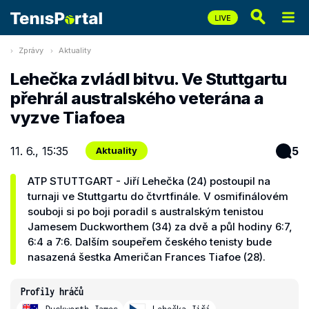
Zprávy
Aktuality
Lehečka zvládl bitvu. Ve Stuttgartu
přehrál australského veterána a
vyzve Tiafoea
11. 6., 15:35
5
Aktuality
ATP STUTTGART - Jiří Lehečka (24) postoupil na
turnaji ve Stuttgartu do čtvrtfinále. V osmifinálovém
souboji si po boji poradil s australským tenistou
Jamesem Duckworthem (34) za dvě a půl hodiny 6:7,
6:4 a 7:6. Dalším soupeřem českého tenisty bude
nasazená šestka Američan Frances Tiafoe (28).
Profily hráčů