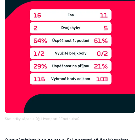
Statistiky zápasu. (@ Livesport / Enetpulse)