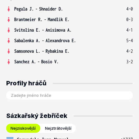
Pegula J.
-
Shnaider D.
4-0
Brantmeier R.
-
Mandlik E.
0-3
Svitolina E.
-
Anisimova A.
4-1
Sabalenka A.
-
Alexandrova E.
5-4
Samsonova L.
-
Rybakina E.
4-2
Sanchez A.
-
Bosio V.
3-2
Profily hráčů
Sázkařský žebříček
Nejziskovější
Nejztrátovější