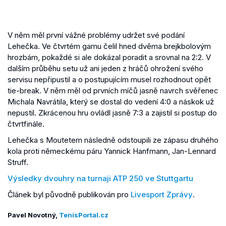
V něm měl první vážné problémy udržet své podání
Lehečka. Ve čtvrtém gamu čelil hned dvěma brejkbolovým
hrozbám, pokaždé si ale dokázal poradit a srovnal na 2:2. V
dalším průběhu setu už ani jeden z hráčů ohrožení svého
servisu nepřipustil a o postupujícím musel rozhodnout opět
tie-break. V něm měl od prvních míčů jasně navrch svěřenec
Michala Navrátila, který se dostal do vedení 4:0 a náskok už
nepustil. Zkrácenou hru ovládl jasně 7:3 a zajistil si postup do
čtvrtfinále.
Lehečka s Moutetem následně odstoupili ze zápasu druhého
kola proti německému páru Yannick Hanfmann, Jan-Lennard
Struff.
Výsledky dvouhry na turnaji ATP 250 ve Stuttgartu
Článek byl původně publikován pro
Livesport Zprávy
.
Pavel Novotný,
TenisPortal.cz