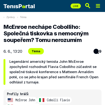
Zprávy
Téma
McEnroe nechápe Cobolliho:
Společná tiskovka s nemocným
soupeřem? Tomu nerozumím
6. 6., 13:20
9
Téma
Legendární americký tenista John McEnroe
zpochybnil rozhodnutí Flavia Cobolliho zúčastnit se
společné tiskové konference s Matteem Arnaldim
poté, co se jeho krajan před semifinále French Open
odhlásil z turnaje.
Profily hráčů
McEnroe John
Cobolli Flavio