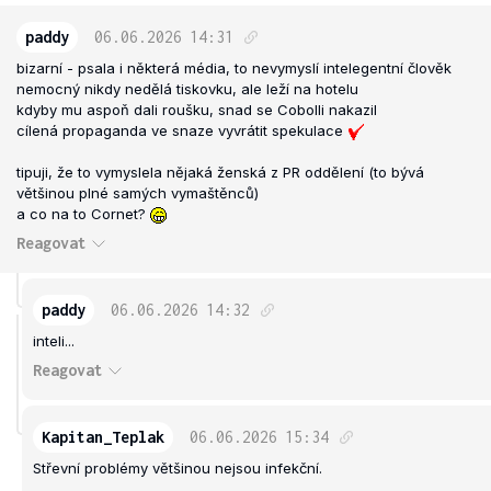
paddy
06.06.2026
14:31
bizarní - psala i některá média, to nevymyslí intelegentní člověk
nemocný nikdy nedělá tiskovku, ale leží na hotelu
kdyby mu aspoň dali roušku, snad se Cobolli nakazil
cílená propaganda ve snaze vyvrátit spekulace
tipuji, že to vymyslela nějaká ženská z PR oddělení (to bývá
většinou plné samých vymaštěnců)
a co na to Cornet?
Reagovat
paddy
06.06.2026
14:32
inteli...
Reagovat
Kapitan_Teplak
06.06.2026
15:34
Střevní problémy většinou nejsou infekční.