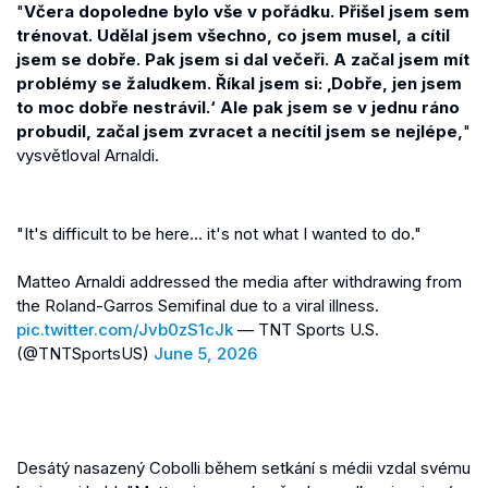
"
Včera dopoledne bylo vše v pořádku. Přišel jsem sem
trénovat. Udělal jsem všechno, co jsem musel, a cítil
jsem se dobře. Pak jsem si dal večeři. A začal jsem mít
problémy se žaludkem. Říkal jsem si: ‚Dobře, jen jsem
to moc dobře nestrávil.‘ Ale pak jsem se v jednu ráno
probudil, začal jsem zvracet a necítil jsem se nejlépe,
"
vysvětloval Arnaldi.
"It's difficult to be here... it's not what I wanted to do."
Matteo Arnaldi addressed the media after withdrawing from
the Roland-Garros Semifinal due to a viral illness.
pic.twitter.com/Jvb0zS1cJk
— TNT Sports U.S.
(@TNTSportsUS)
June 5, 2026
Desátý nasazený Cobolli během setkání s médii vzdal svému