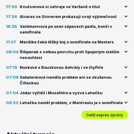
17:50
Knutsonová si zahraje ve Varšavě o titul
17:24
Alcaraz se Sinnerem prokazují svoji výjimečnost
16:26
Valdmannová po osmi zápasech padla, končí v
semifinále
11:37
Menšíka čeká těžký boj o osmifinále na Masters
09:04
Štěpánek s volbou povrchu proti Spojeným státům
nesouhlasí
07:15
Nosková s Bouzkovou dohrály i ve čtyřhře
07:08
Sabalenková neměla problém ani se zkušenou
Číňankou
07:04
Jódar vyřídil i Musettiho a vyzve Lehečku
06:33
Lehečka neměl problém, v Montrealu je v osmifinále
Další expres zprávy