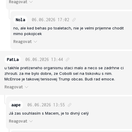
Reagovat
Nola
06.06.2026
17:02
no, ale ked behas po toaletach, nie je velmi prijemne chodit
mimo pokojicek
Reagovat
PatLa
06.06.2026
13:44
u takhle pretizeneho organismu staci malo a neco se zadrhne ci
zhrouti. za me bylo dobre, ze Cobolli sel na tiskovku s nim.
McEnroe je takovej tenisovej Trump obcas. Budi rad emoce.
Reagovat
aape
06.06.2026
13:55
Já zas souhlasím s Macem, je to divný celý
Reagovat