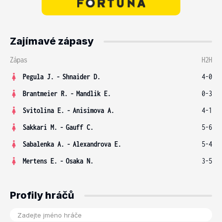
Zajímavé zápasy
Zápas
H2H
Pegula J.
-
Shnaider D.
4-0
Brantmeier R.
-
Mandlik E.
0-3
Svitolina E.
-
Anisimova A.
4-1
Sakkari M.
-
Gauff C.
5-6
Sabalenka A.
-
Alexandrova E.
5-4
Mertens E.
-
Osaka N.
3-5
Profily hráčů