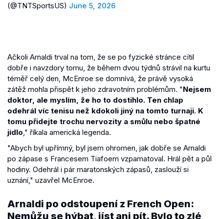
(@TNTSportsUS)
June 5, 2026
Ačkoli Arnaldi trval na tom, že se po fyzické stránce cítil
dobře i navzdory tomu, že během dvou týdnů strávil na kurtu
téměř celý den, McEnroe se domnívá, že právě vysoká
zátěž mohla přispět k jeho zdravotním problémům. "
Nejsem
doktor, ale myslím, že ho to dostihlo. Ten chlap
odehrál víc tenisu než kdokoli jiný na tomto turnaji. K
tomu přidejte trochu nervozity a smůlu nebo špatné
jídlo
," říkala americká legenda.
"Abych byl upřímný, byl jsem ohromen, jak dobře se Arnaldi
po zápase s Francesem Tiafoem vzpamatoval. Hrál pět a půl
hodiny. Odehrál i pár maratonských zápasů, zaslouží si
uznání," uzavřel McEnroe.
Arnaldi po odstoupení z French Open:
Nemůžu se hýbat, jíst ani pít. Bylo to zlé