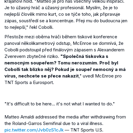
krajanovi hold. "Matteo je pro nás všechny velkou inspirací.
Je to úžasný hráč a úžasný profesionál. Myslím, že je to
nejlepší člověk mimo kurt, co se týče toho, jak připravuje
zápas, soustředí se a koncentruje. Přeji mu do budoucna jen
to nejlepší," řekl Cobolli.
Přestože mezi oběma hráči během tiskové konference
panoval několikametrový odstup, McEnroe se domnívá, že
Cobolli podstoupil před finálovým zápasem s Alexanderem
Zverevem zbytečné riziko.
"Společná tiskovka s
nemocným soupeřem? Tomu nerozumím. Proč byl
Cobolli tak blízko něj? Pokud je soupeř nemocný a má
virus, nechcete se přece nakazit
," uvedl McEnroe pro
TNT Sports a Eurosport.
"It's difficult to be here... it's not what I wanted to do."
Matteo Arnaldi addressed the media after withdrawing from
the Roland-Garros Semifinal due to a viral illness.
pic.twitter.com/Jvb0zS1cJk
— TNT Sports U.S.