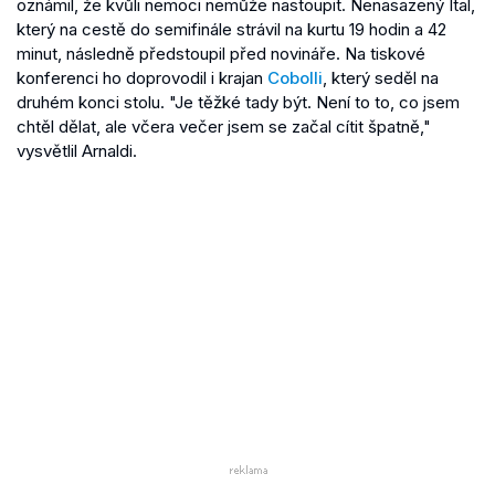
oznámil, že kvůli nemoci nemůže nastoupit. Nenasazený Ital,
který na cestě do semifinále strávil na kurtu 19 hodin a 42
minut, následně předstoupil před novináře. Na tiskové
konferenci ho doprovodil i krajan
Cobolli
, který seděl na
druhém konci stolu. "Je těžké tady být. Není to to, co jsem
chtěl dělat, ale včera večer jsem se začal cítit špatně,"
vysvětlil Arnaldi.