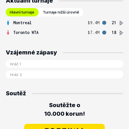
Aktuální turnaje
Hlavní turnaje
Turnaje nižší úrovně
Montreal
$9.4M
21
Toronto WTA
$7.4M
18
Vzájemné zápasy
Soutěž
Soutěžte o
10.000 korun!