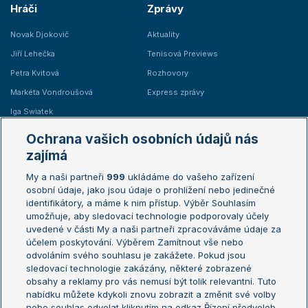
Hráči
Zprávy
Novak Djokovič
Aktuality
Jiří Lehečka
Tenisová Previews
Petra Kvitová
Rozhovory
Markéta Vondroušová
Express zprávy
Iga Swiatek
Marie Bouzková
Ochrana vašich osobních údajů nás
Žebříčky
Kalendář turnajů
zajímá
My a naši partneři
999
ukládáme do vašeho zařízení
Žebříček ATP (muži)
Australian Open
osobní údaje, jako jsou údaje o prohlížení nebo jedinečné
Žebříček WTA (ženy)
French Open
identifikátory, a máme k nim přístup. Výběr Souhlasím
umožňuje, aby sledovací technologie podporovaly účely
Sázkařský žebříček
Wimbledon
uvedené v části My a naši partneři zpracováváme údaje za
US Open
účelem poskytování. Výběrem Zamítnout vše nebo
odvoláním svého souhlasu je zakážete. Pokud jsou
Turnaj mistrů
sledovací technologie zakázány, některé zobrazené
Turnaj mistryň
obsahy a reklamy pro vás nemusí být tolik relevantní. Tuto
Aktualní trendy
nabídku můžete kdykoli znovu zobrazit a změnit své volby
nebo souhlas odvolat kliknutím na odkaz Řízení předvoleb