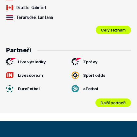
Diallo Gabriel
Tararudee Lanlana
Celý seznam
Partneři
Live výsledky
Zprávy
Livescore.in
Sport odds
EuroFotbal
eFotbal
Další partneři