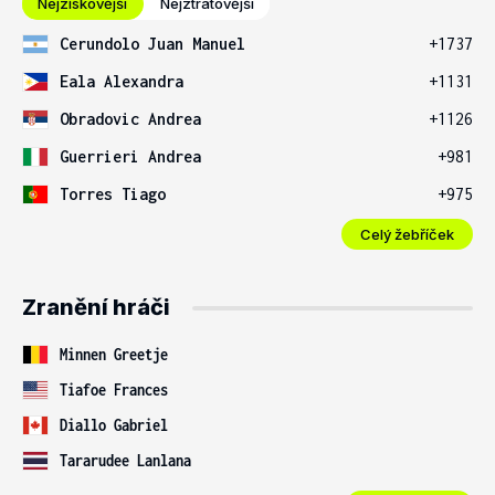
Nejziskovější
Nejztrátovější
Cerundolo Juan Manuel
+1737
Eala Alexandra
+1131
Obradovic Andrea
+1126
Guerrieri Andrea
+981
Torres Tiago
+975
Celý žebříček
Zranění hráči
Minnen Greetje
Tiafoe Frances
Diallo Gabriel
Tararudee Lanlana