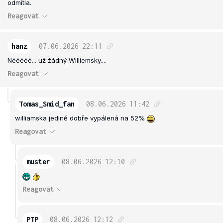
odmítla.
Reagovat
hanz
07.06.2026
22:11
Nééééé... už žádný Williemsky....
Reagovat
Tomas_Smid_fan
08.06.2026
11:42
williamska jedině dobře vypálená na 52%
Reagovat
muster
08.06.2026
12:10
Reagovat
PTP
08.06.2026
12:12