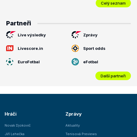
Celý seznam
Partneři
Live výsledky
Zprávy
Livescore.in
Sport odds
EuroFotbal
eFotbal
Další partneři
Hráči
Zprávy
Novak Djokovič
Aktuality
Jiří Lehečka
Tenisová Previews