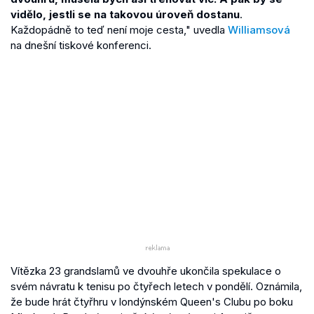
vidělo, jestli se na takovou úroveň dostan
u
.
Každopádně to teď není moje cesta," uvedla
Williamsová
na dnešní tiskové konferenci.
Vítězka 23 grandslamů ve dvouhře ukončila spekulace o
svém návratu k tenisu po čtyřech letech v pondělí. Oznámila,
že bude hrát čtyřhru v londýnském Queen's Clubu po boku