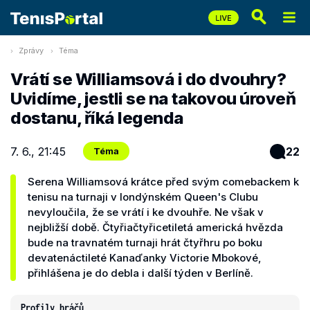
Zprávy
Téma
Vrátí se Williamsová i do dvouhry?
Uvidíme, jestli se na takovou úroveň
dostanu, říká legenda
7. 6., 21:45
22
Téma
Serena Williamsová krátce před svým comebackem k
tenisu na turnaji v londýnském Queen's Clubu
nevyloučila, že se vrátí i ke dvouhře. Ne však v
nejbližší době. Čtyřiačtyřicetiletá americká hvězda
bude na travnatém turnaji hrát čtyřhru po boku
devatenáctileté Kanaďanky Victorie Mbokové,
přihlášena je do debla i další týden v Berlíně.
Profily hráčů