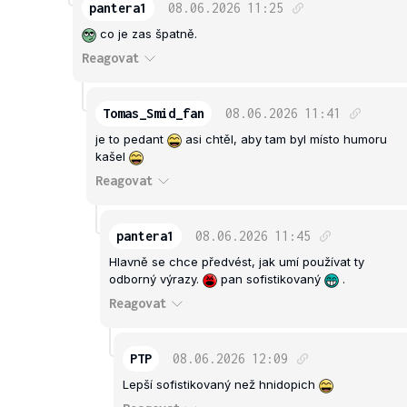
pantera1
08.06.2026
11:25
co je zas špatně.
Reagovat
Tomas_Smid_fan
08.06.2026
11:41
je to pedant
asi chtěl, aby tam byl místo humoru
kašel
Reagovat
pantera1
08.06.2026
11:45
Hlavně se chce předvést, jak umí používat ty
odborný výrazy.
pan sofistikovaný
.
Reagovat
PTP
08.06.2026
12:09
Lepší sofistikovaný než hnidopich