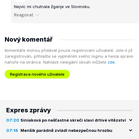
Nejvíc mi chutnala žganje ve Slovinsku.
Reagovat
Nový komentář
Komentáře mohou přidávat pouze registrovaní uživatelé. Jste-li již
zaregistrován, přihlašte se vyplněním svého loginu a hesla vpravo
nahoře na stránce. Nahlásit nelegální obsah můžete
zde
.
Registrace nového uživatele
Expres zprávy
07:20
Siniaková po nešťastné skreči slaví drtivé vítězství
07:16
Menšík parádně zvládl nebezpečnou hrozbu