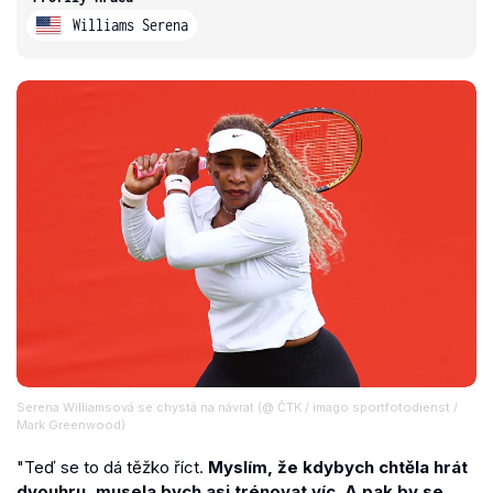
Williams Serena
Serena Williamsová se chystá na návrat (@ ČTK / imago sportfotodienst /
Mark Greenwood)
"Teď se to dá těžko říct.
Myslím, že kdybych chtěla hrát
dvouhru, musela bych asi trénovat víc. A pak by se