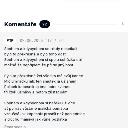
Komentáře
22
PTP
08.06.2026
11:17
Sbohem a kdybychom se nikdy nesetkali
bylo to překrásné a bylo toho dost
Sbohem a kdybychom si spolu schůzku dali
možná že nepřijdem že přijde jiný host
Bylo to překrásné žel všecko má svůj konec
Mlč umíráčku mlč ten smutek já už znám
Polibek kapesník siréna lodní zvonec
tři čtyři úsměvy a potom zůstat sám
Sbohem a kdybychom si neřekli už více
ať po nás zůstane maličká památka
vzdušná jak kapesník prostší než pohlednice
a trochu mámivá jak vůně pozlátka
Reagovat