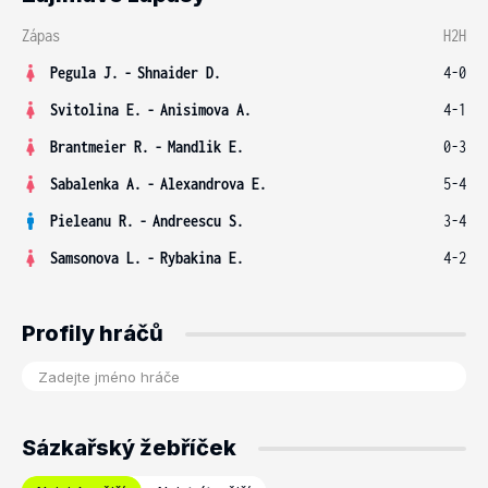
Zápas
H2H
Pegula J.
-
Shnaider D.
4-0
Svitolina E.
-
Anisimova A.
4-1
Brantmeier R.
-
Mandlik E.
0-3
Sabalenka A.
-
Alexandrova E.
5-4
Pieleanu R.
-
Andreescu S.
3-4
Samsonova L.
-
Rybakina E.
4-2
Profily hráčů
Sázkařský žebříček