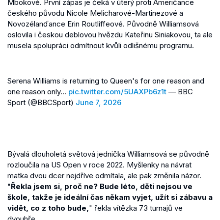
Mbokové. První zápas je čeká v úterý proti Američance
českého původu Nicole Melicharové-Martinezové a
Novozélanďance Erin Routliffeové. Původně Williamsová
oslovila i českou deblovou hvězdu Kateřinu Siniakovou, ta ale
musela spolupráci odmítnout kvůli odlišnému programu.
Serena Williams is returning to Queen's for one reason and
one reason only...
pic.twitter.com/5UAXPb6z1t
— BBC
Sport (@BBCSport)
June 7, 2026
Bývalá dlouholetá světová jednička Williamsová se původně
rozloučila na US Open v roce 2022. Myšlenky na návrat
matka dvou dcer nejdříve odmítala, ale pak změnila názor.
"
Řekla jsem si, proč ne? Bude léto, děti nejsou ve
škole, takže je ideální čas někam vyjet, užít si zábavu a
vidět, co z toho bude,
" řekla vítězka 73 turnajů ve
dvouhře.