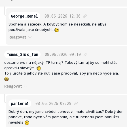
George_Renel
08.06.2026
12:30
Sbohem a šáteček. A kdybychom se nesetkali, ne abys
používala jako šnuptychl.
Reagovat
Tomas_Smid_fan
08.06.2026
09:10
dostane wc na nějaký ITF turnaj? Takový turnaj by se mohl stát
opravdu slavným.
To ji určitě ti jehovisté nutí zase pracovat, aby jim něco vydělala.
Reagovat
pantera1
08.06.2026
09:29
Dobrý den, my jsme svědci Jehovovi, máte chvíli čas? Dobrý den
panové, ráda bych vám pomohla, ale tu nehodu jsem bohužel
neviděla