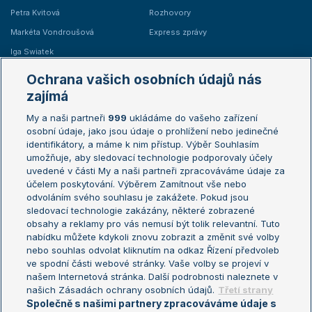
Petra Kvitová
Rozhovory
Markéta Vondroušová
Express zprávy
Iga Swiatek
Marie Bouzková
Ochrana vašich osobních údajů nás
Žebříčky
Kalendář turnajů
zajímá
My a naši partneři
999
ukládáme do vašeho zařízení
Žebříček ATP (muži)
Australian Open
osobní údaje, jako jsou údaje o prohlížení nebo jedinečné
Žebříček WTA (ženy)
French Open
identifikátory, a máme k nim přístup. Výběr Souhlasím
umožňuje, aby sledovací technologie podporovaly účely
Sázkařský žebříček
Wimbledon
uvedené v části My a naši partneři zpracováváme údaje za
US Open
účelem poskytování. Výběrem Zamítnout vše nebo
odvoláním svého souhlasu je zakážete. Pokud jsou
Turnaj mistrů
sledovací technologie zakázány, některé zobrazené
Turnaj mistryň
obsahy a reklamy pro vás nemusí být tolik relevantní. Tuto
Aktualní trendy
nabídku můžete kdykoli znovu zobrazit a změnit své volby
nebo souhlas odvolat kliknutím na odkaz Řízení předvoleb
ve spodní části webové stránky. Vaše volby se projeví v
Fotbalové přestupy
našem Internetová stránka. Další podrobnosti naleznete v
Livesport Daily
našich Zásadách ochrany osobních údajů.
Třetí strany
Společně s našimi partnery zpracováváme údaje s
LS Prague Open