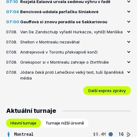
07:10
Rozjetá Ealaová urvala sedmou výhru v řadě
07:04
Bencicová udolala parťačku Siniakové
07:00
Gauffová si znovu poradila se Sakkariovou
07.08.
Van De Zandschulp vyřadil Hurkacze, vyhlíží Menšíka
07.08.
Shelton v Montrealu nezaváhal
07.08.
Andrejevová v Torontu překvapivě končí
07.08.
Griekspoor si v Montrealu zahraje o čtvrtfinále
07.08.
Jódara čeká proti Lehečkovi velký test, tuší španělská
média
Další expres zprávy
Aktuální turnaje
Hlavní turnaje
Turnaje nižší úrovně
Montreal
$9.4M
16