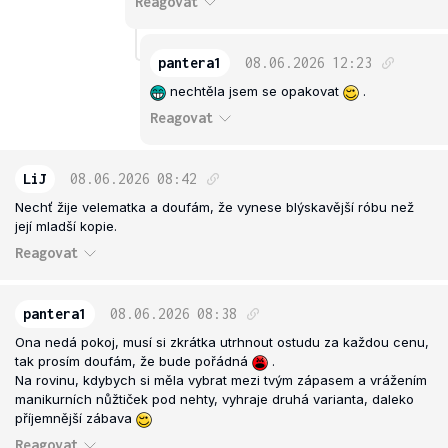
Reagovat
pantera1
08.06.2026
12:23
nechtěla jsem se opakovat
.
Reagovat
LiJ
08.06.2026
08:42
Nechť žije velematka a doufám, že vynese blýskavější róbu než
její mladší kopie.
Reagovat
pantera1
08.06.2026
08:38
Ona nedá pokoj, musí si zkrátka utrhnout ostudu za každou cenu,
tak prosím doufám, že bude pořádná
.
Na rovinu, kdybych si měla vybrat mezi tvým zápasem a vrážením
manikurních nůžtiček pod nehty, vyhraje druhá varianta, daleko
příjemnější zábava
Reagovat