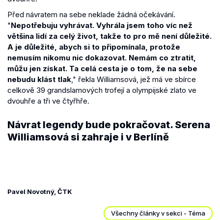
Před návratem na sebe neklade žádná očekávání.
"
Nepotřebuju vyhrávat. Vyhrála jsem toho víc než
většina lidí za celý život, takže to pro mě není důležité.
A je důležité, abych si to připomínala, protože
nemusím nikomu nic dokazovat. Nemám co ztratit,
můžu jen získat. Ta celá cesta je o tom, že na sebe
nebudu klást tlak
," řekla Williamsová, jež má ve sbírce
celkově 39 grandslamových trofejí a olympijské zlato ve
dvouhře a tři ve čtyřhře.
Návrat legendy bude pokračovat. Serena
Williamsová si zahraje i v Berlíně
Pavel Novotný, ČTK
Všechny články v sekci - Téma