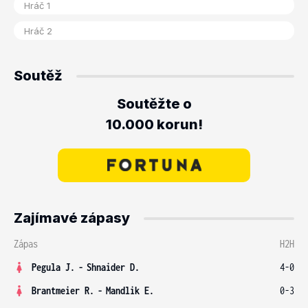
Soutěž
Soutěžte o
10.000 korun!
Zajímavé zápasy
Zápas
H2H
Pegula J.
-
Shnaider D.
4-0
Brantmeier R.
-
Mandlik E.
0-3