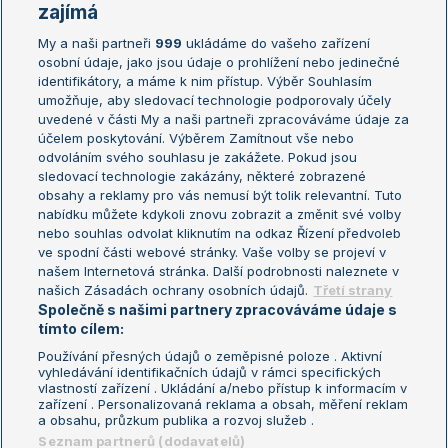
Žebříčky
Kalendář turnajů
zajímá
My a naši partneři
999
ukládáme do vašeho zařízení
Žebříček ATP (muži)
Australian Open
osobní údaje, jako jsou údaje o prohlížení nebo jedinečné
Žebříček WTA (ženy)
French Open
identifikátory, a máme k nim přístup. Výběr Souhlasím
umožňuje, aby sledovací technologie podporovaly účely
Sázkařský žebříček
Wimbledon
uvedené v části My a naši partneři zpracováváme údaje za
US Open
účelem poskytování. Výběrem Zamítnout vše nebo
odvoláním svého souhlasu je zakážete. Pokud jsou
Turnaj mistrů
sledovací technologie zakázány, některé zobrazené
Turnaj mistryň
obsahy a reklamy pro vás nemusí být tolik relevantní. Tuto
Aktualní trendy
nabídku můžete kdykoli znovu zobrazit a změnit své volby
nebo souhlas odvolat kliknutím na odkaz Řízení předvoleb
ve spodní části webové stránky. Vaše volby se projeví v
Fotbalové přestupy
našem Internetová stránka. Další podrobnosti naleznete v
Livesport Daily
našich Zásadách ochrany osobních údajů.
Třetí strany
Společně s našimi partnery zpracováváme údaje s
LS Prague Open
tímto cílem:
Používání přesných údajů o zeměpisné poloze . Aktivní
vyhledávání identifikačních údajů v rámci specifických
vlastností zařízení . Ukládání a/nebo přístup k informacím v
Podmínky užití
Nastavení soukromí
zařízení . Personalizovaná reklama a obsah, měření reklam
GDPR a žurnalistika
Reklama
a obsahu, průzkum publika a rozvoj služeb .
Informace o zpracování osobních
Kontakt
Seznam partnerů (dodavatelů)
údajů