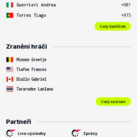
Guerrieri Andrea
+981
Torres Tiago
+975
Celý žebříček
Zranění hráči
Minnen Greetje
Tiafoe Frances
Diallo Gabriel
Tararudee Lanlana
Celý seznam
Partneři
Live výsledky
Zprávy