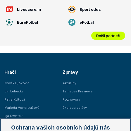
Livescore.in
Sport odds
EuroFotbal
eFotbal
Další partneři
Hráči
Zprávy
Novak Djokovič
Aktuality
Jiří Lehečka
Tenisová Previews
Petra Kvitová
Rozhovory
Markéta Vondroušová
Express zprávy
Iga Swiatek
Marie Bouzková
Ochrana vašich osobních údajů nás