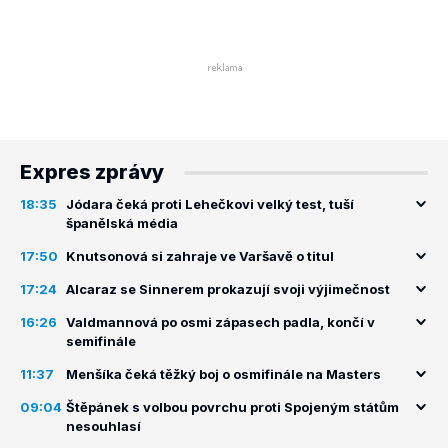
Expres zprávy
18:35
Jódara čeká proti Lehečkovi velký test, tuší
španělská média
17:50
Knutsonová si zahraje ve Varšavě o titul
17:24
Alcaraz se Sinnerem prokazují svoji výjimečnost
16:26
Valdmannová po osmi zápasech padla, končí v
semifinále
11:37
Menšíka čeká těžký boj o osmifinále na Masters
09:04
Štěpánek s volbou povrchu proti Spojeným státům
nesouhlasí