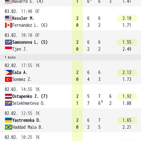
Navarro E. (4)
1
6
6
3
1.41
03.02.
11:40
OF
Kessler M.
2
6
6
2.18
Fernandez L. (6)
0
3
2
1.71
03.02.
10:10
OF
Samsonova L. (5)
2
6
6
1.55
Tjen J.
0
2
2
2.49
1. kolo
02.02.
17:55
1K
Eala A.
2
6
6
2.12
Sonmez Z.
0
4
3
1.73
02.02.
14:55
1K
Ostapenko J. (7)
2
5
7
6
1.92
4
Selekhmeteva O.
1
7
6
2
1.88
02.02.
12:55
1K
Yastremska D.
2
6
7
1.65
Haddad Maia B.
0
2
5
2.21
02.02.
10:25
1K