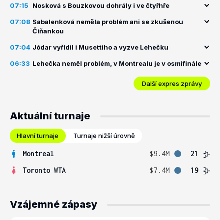
07:15
Nosková s Bouzkovou dohrály i ve čtyřhře
07:08
Sabalenková neměla problém ani se zkušenou
Číňankou
07:04
Jódar vyřídil i Musettiho a vyzve Lehečku
06:33
Lehečka neměl problém, v Montrealu je v osmifinále
Další expres zprávy
Aktuální turnaje
Hlavní turnaje
Turnaje nižší úrovně
Montreal
$9.4M
21
Toronto WTA
$7.4M
19
Vzájemné zápasy