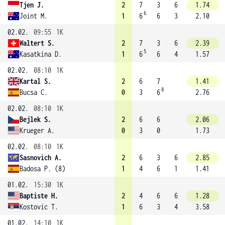
Tjen J.
2
7
3
6
1.74
6
Joint M.
1
6
6
3
2.10
02.02.
09:55
1K
Waltert S.
2
7
3
6
2.39
5
Kasatkina D.
1
6
6
4
1.57
02.02.
08:10
1K
Kartal S.
2
6
7
1.41
8
Bucsa C.
0
3
6
2.76
02.02.
08:10
1K
Bejlek S.
2
6
6
2.06
Krueger A.
0
3
0
1.73
02.02.
08:10
1K
Sasnovich A.
2
6
3
6
2.85
Badosa P. (8)
1
4
6
1
1.41
01.02.
15:30
1K
Baptiste H.
2
4
6
6
1.28
Kostovic T.
1
6
3
4
3.58
01.02.
14:10
1K