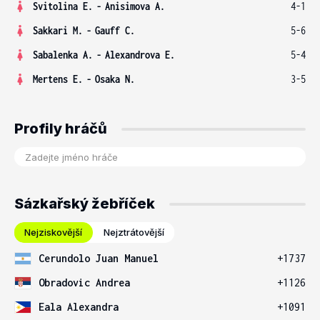
Svitolina E.
-
Anisimova A.
4-1
Sakkari M.
-
Gauff C.
5-6
Sabalenka A.
-
Alexandrova E.
5-4
Mertens E.
-
Osaka N.
3-5
Profily hráčů
Sázkařský žebříček
Nejziskovější
Nejztrátovější
Cerundolo Juan Manuel
+1737
Obradovic Andrea
+1126
Eala Alexandra
+1091