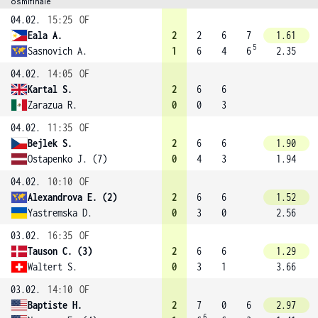
osmifinále
04.02.
15:25
OF
Eala A.
2
2
6
7
1.61
5
Sasnovich A.
1
6
4
6
2.35
04.02.
14:05
OF
Kartal S.
2
6
6
Zarazua R.
0
0
3
04.02.
11:35
OF
Bejlek S.
2
6
6
1.90
Ostapenko J. (7)
0
4
3
1.94
04.02.
10:10
OF
Alexandrova E. (2)
2
6
6
1.52
Yastremska D.
0
3
0
2.56
03.02.
16:35
OF
Tauson C. (3)
2
6
6
1.29
Waltert S.
0
3
1
3.66
03.02.
14:10
OF
Baptiste H.
2
7
0
6
2.97
6