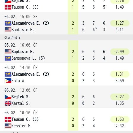
Bejlek S.
2
7
3
7
2.76
Tauson C. (3)
1
5
6
5
1.49
06.02.
15:05
SF
Alexandrova E. (2)
2
3
7
6
1.27
5
Baptiste H.
1
6
6
3
4.11
čtvrtfinále
05.02.
16:00
ČF
Baptiste H.
2
6
4
6
2.99
Samsonova L. (5)
1
2
6
4
1.40
05.02.
14:10
ČF
Alexandrova E. (2)
2
6
6
1.31
Eala A.
0
3
3
3.59
05.02.
12:00
ČF
Bejlek S.
2
6
6
3.27
Kartal S.
0
0
2
1.35
05.02.
10:10
ČF
Tauson C. (3)
2
6
6
1.63
Kessler M.
0
3
4
2.32