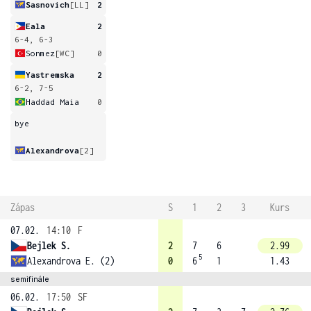
Sasnovich
[LL]
2
Eala
2
6-4, 6-3
Sonmez
[WC]
0
Yastremska
2
6-2, 7-5
Haddad Maia
0
bye
Alexandrova
[2]
Zápas
S
1
2
3
Kurs
07.02.
14:10
F
Bejlek S.
2
7
6
2.99
5
Alexandrova E. (2)
0
6
1
1.43
semifinále
06.02.
17:50
SF