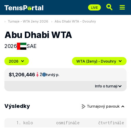
Turnaje - WTA ženy 2026
Abu Dhabi WTA - Dvouhry
Abu Dhabi WTA
2026
SAE
2026
WTA (ženy) - Dvouhry
$1,206,446
Ž
tvrdý p.
Info o turnaji
Výsledky
Turnajový pavouk
1. kolo
osmifinále
čtvrtfinále