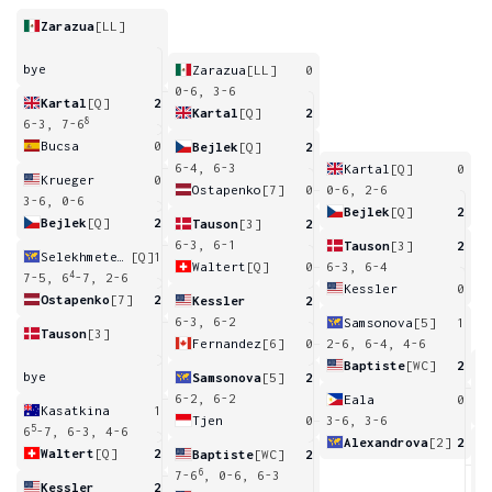
Zarazua
[LL]
bye
Zarazua
[LL]
0
0-6, 3-6
Kartal
[Q]
2
Kartal
[Q]
2
8
6-3, 7-6
Bucsa
0
Bejlek
[Q]
2
6-4, 6-3
Kartal
[Q]
0
Krueger
0
Ostapenko
[7]
0
0-6, 2-6
3-6, 0-6
Bejlek
[Q]
2
Bejlek
[Q]
2
Tauson
[3]
2
6-3, 6-1
Tauson
[3]
2
Selekhmeteva
[Q]
1
Waltert
[Q]
0
6-3, 6-4
4
7-5, 6
-7, 2-6
Kessler
0
Ostapenko
[7]
2
Kessler
2
6-3, 6-2
Samsonova
[5]
1
Tauson
[3]
Fernandez
[6]
0
2-6, 6-4, 4-6
Baptiste
[WC]
2
bye
Samsonova
[5]
2
7
6-2, 6-2
Eala
0
Kasatkina
1
Tjen
0
3-6, 3-6
5
6
-7, 6-3, 4-6
Alexandrova
[2]
2
Waltert
[Q]
2
Baptiste
[WC]
2
6
6
7-6
, 0-6, 6-3
Kessler
2