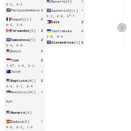
Navarro
[4]
1
6-3, 6-3
Pavlyuchenkova
0
Sasnovich
[LL]
1
5
6-2, 4-6, 6
-7
Paquet
[LL]
0
Eala
2
0-6, 3-6
Fernandez
[6]
2
Yastremska
0
3-6, 0-6
Samsonova
[5]
2
Alexandrova
[2]
2
6-4, 6-0
Kenin
0
Tjen
2
6
7-6
, 3-6, 6-3
Joint
1
Baptiste
[WC]
2
4-6, 6-3, 6-4
Kostovic
[WC]
1
bye
Navarro
[4]
Badosa
[8]
1
4-6, 6-3, 1-6