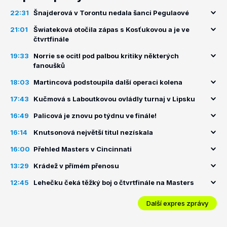
22:31
Šnajderová v Torontu nedala šanci Pegulaové
21:01
Šwiateková otočila zápas s Kosťukovou a je ve
čtvrtfinále
19:33
Norrie se ocitl pod palbou kritiky některých
fanoušků
18:03
Martincová podstoupila další operaci kolena
17:43
Kučmová s Laboutkovou ovládly turnaj v Lipsku
16:49
Palicová je znovu po týdnu ve finále!
16:14
Knutsonová největší titul nezískala
16:00
Přehled Masters v Cincinnati
13:29
Krádež v přímém přenosu
12:45
Lehečku čeká těžký boj o čtvrtfinále na Masters
Další expres zprávy