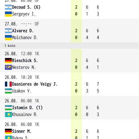
27.08.
06:00
OF
Decoud S. (6)
2
6
6
Sergeyev I.
0
1
3
27.08.
--:--
OF
Alvarez D.
2
6
6
Molchanov D.
0
4
4
1. kolo
26.08.
12:00
1K
Rieschick S.
2
6
6
Nesterov N.
0
4
1
26.08.
10:20
1K
Dasnieres de Veigy J.
2
6
7
Uzakov V.
0
3
5
26.08.
06:00
1K
Istomin D. (1)
2
6
6
Khusainov R.
0
0
3
26.08.
06:00
1K
Sinner M.
2
6
6
Bykov S.
0
1
2