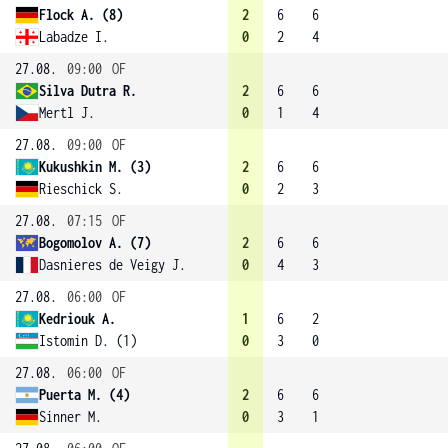
Flock A. (8)
2
6
6
Labadze I.
0
2
4
27.08.
09:00
OF
Silva Dutra R.
2
6
6
Mertl J.
0
1
4
27.08.
09:00
OF
Kukushkin M. (3)
2
6
6
Rieschick S.
0
2
3
27.08.
07:15
OF
Bogomolov A. (7)
2
6
6
Dasnieres de Veigy J.
0
4
3
27.08.
06:00
OF
Kedriouk A.
1
6
2
Istomin D. (1)
0
3
0
27.08.
06:00
OF
Puerta M. (4)
2
6
6
Sinner M.
0
3
1