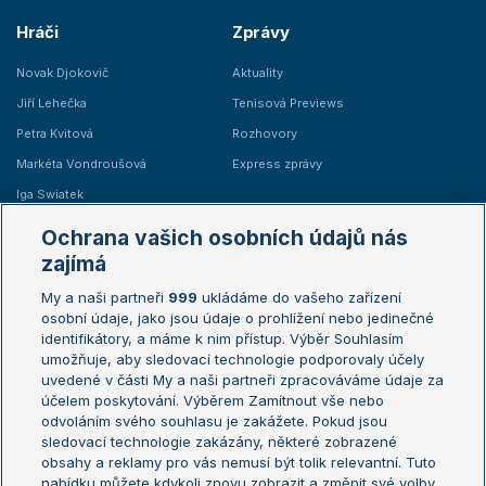
Hráči
Zprávy
Novak Djokovič
Aktuality
Jiří Lehečka
Tenisová Previews
Petra Kvitová
Rozhovory
Markéta Vondroušová
Express zprávy
Iga Swiatek
Marie Bouzková
Ochrana vašich osobních údajů nás
Žebříčky
Kalendář turnajů
zajímá
My a naši partneři
999
ukládáme do vašeho zařízení
Žebříček ATP (muži)
Australian Open
osobní údaje, jako jsou údaje o prohlížení nebo jedinečné
Žebříček WTA (ženy)
French Open
identifikátory, a máme k nim přístup. Výběr Souhlasím
umožňuje, aby sledovací technologie podporovaly účely
Sázkařský žebříček
Wimbledon
uvedené v části My a naši partneři zpracováváme údaje za
US Open
účelem poskytování. Výběrem Zamítnout vše nebo
odvoláním svého souhlasu je zakážete. Pokud jsou
Turnaj mistrů
sledovací technologie zakázány, některé zobrazené
Turnaj mistryň
obsahy a reklamy pro vás nemusí být tolik relevantní. Tuto
Aktualní trendy
nabídku můžete kdykoli znovu zobrazit a změnit své volby