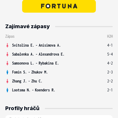
Zajímavé zápasy
Zápas
H2H
Svitolina E.
-
Anisimova A.
4-1
Sabalenka A.
-
Alexandrova E.
5-4
Samsonova L.
-
Rybakina E.
4-2
Fomin S.
-
Zhukov M.
2-3
Zhang J.
-
Zhu C.
2-2
Lootsma N.
-
Koenders R.
2-1
Profily hráčů