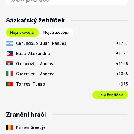
Sázkařský žebříček
Nejziskovější
Nejztrátovější
Cerundolo Juan Manuel
+1737
Eala Alexandra
+1131
Obradovic Andrea
+1126
Guerrieri Andrea
+1045
Torres Tiago
+975
Celý žebříček
Zranění hráči
Minnen Greetje