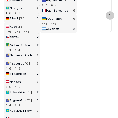
Bogomolov
[7]
2
6-4, 6-3
Makeyev
0
Dasnieres de Veigy
0
1-6, 0-6
Flock
[8]
2
Molchanov
0
4-6, 4-6
Kubot
[5]
1
Alvarez
2
4-6, 7-6, 4-6
Mertl
2
Silva Dutra
2
6-3, 6-4
Matsukevitch
0
Nesterov
[Q]
0
4-6, 1-6
Rieschick
2
Marach
0
3-6, 4-6
Kukushkin
[3]
2
Bogomolov
[7]
2
6-4, 6-2
Abdukhalikov
0