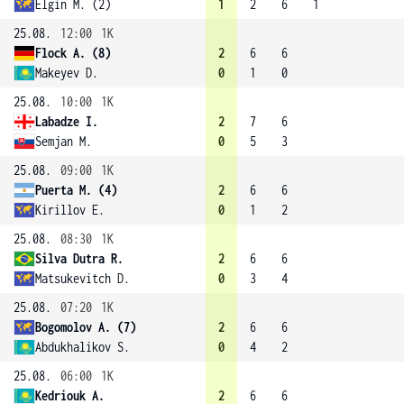
Elgin M. (2)
1
2
6
1
25.08.
12:00
1K
Flock A. (8)
2
6
6
Makeyev D.
0
1
0
25.08.
10:00
1K
Labadze I.
2
7
6
Semjan M.
0
5
3
25.08.
09:00
1K
Puerta M. (4)
2
6
6
Kirillov E.
0
1
2
25.08.
08:30
1K
Silva Dutra R.
2
6
6
Matsukevitch D.
0
3
4
25.08.
07:20
1K
Bogomolov A. (7)
2
6
6
Abdukhalikov S.
0
4
2
25.08.
06:00
1K
Kedriouk A.
2
6
6