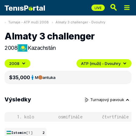
Turnaje - ATP muži 2008
Almaty 3 challenger - Dvouhry
Almaty 3 challenger
2008
Kazachstán
2008
ATP (muži) - Dvouhry
$35,000
M
antuka
Výsledky
Turnajový pavouk
1. kolo
osmifinále
čtvrtfinále
Istomin
[1]
2