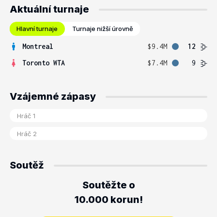
Aktuální turnaje
Hlavní turnaje
Turnaje nižší úrovně
Montreal
$9.4M
12
Toronto WTA
$7.4M
9
Vzájemné zápasy
Soutěž
Soutěžte o
10.000 korun!