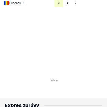
Luncanu P.
0
3
2
Expres zprávy