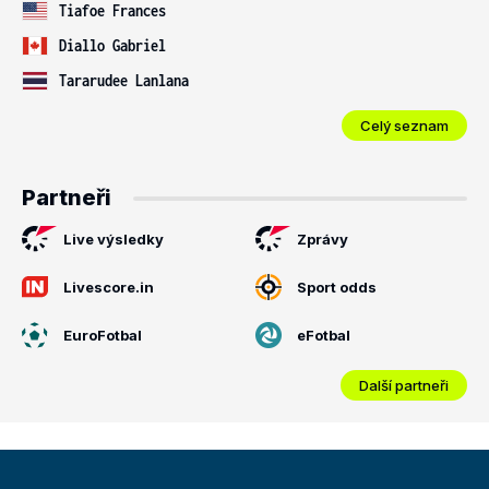
Tiafoe Frances
Diallo Gabriel
Tararudee Lanlana
Celý seznam
Partneři
Live výsledky
Zprávy
Livescore.in
Sport odds
EuroFotbal
eFotbal
Další partneři