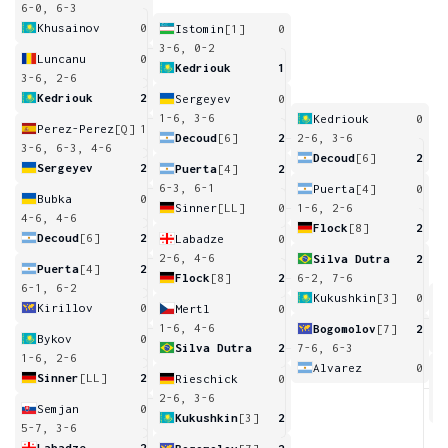
6-0, 6-3
Khusainov
0
Istomin
[1]
0
3-6, 0-2
Luncanu
0
Kedriouk
1
3-6, 2-6
Kedriouk
2
Sergeyev
0
1-6, 3-6
Kedriouk
0
Perez-Perez
[Q]
1
Decoud
[6]
2
2-6, 3-6
3-6, 6-3, 4-6
Decoud
[6]
2
Sergeyev
2
Puerta
[4]
2
6-3, 6-1
Puerta
[4]
0
Bubka
0
Sinner
[LL]
0
1-6, 2-6
4-6, 4-6
Flock
[8]
2
Decoud
[6]
2
Labadze
0
2-6, 4-6
Silva Dutra
2
Puerta
[4]
2
Flock
[8]
2
6-2, 7-6
6-1, 6-2
Kukushkin
[3]
0
Kirillov
0
Mertl
0
6
1-6, 4-6
Bogomolov
[7]
2
Bykov
0
Silva Dutra
2
7-6, 6-3
1-6, 2-6
Alvarez
0
Sinner
[LL]
2
Rieschick
0
4
2-6, 3-6
Semjan
0
Kukushkin
[3]
2
5-7, 3-6
Labadze
2