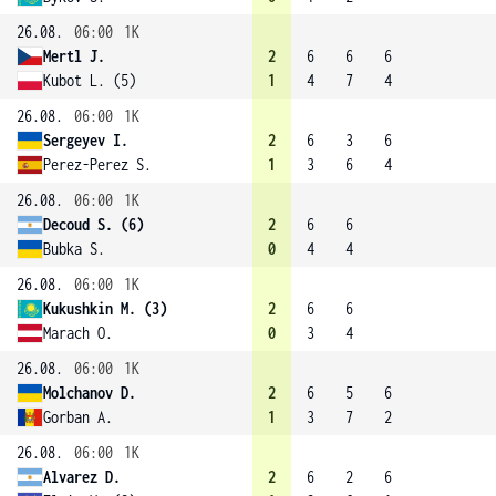
26.08.
06:00
1K
Mertl J.
2
6
6
6
Kubot L. (5)
1
4
7
4
26.08.
06:00
1K
Sergeyev I.
2
6
3
6
Perez-Perez S.
1
3
6
4
26.08.
06:00
1K
Decoud S. (6)
2
6
6
Bubka S.
0
4
4
26.08.
06:00
1K
Kukushkin M. (3)
2
6
6
Marach O.
0
3
4
26.08.
06:00
1K
Molchanov D.
2
6
5
6
Gorban A.
1
3
7
2
26.08.
06:00
1K
Alvarez D.
2
6
2
6