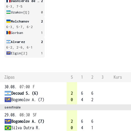
Dasnieres de Veigy
2
6-3, 7-5
Uzakov
[Q]
0
Molchanov
2
6-3, 5-7, 6-2
Gorban
1
Alvarez
2
6-2, 2-6, 6-1
Elgin
[2]
1
Zápas
S
1
2
3
Kurs
30.08.
07:00
F
Decoud S. (6)
2
6
6
Bogomolov A. (7)
0
4
2
semifinále
29.08.
08:30
SF
Bogomolov A. (7)
2
6
6
Silva Dutra R.
0
4
1