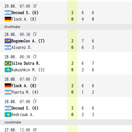
29.08.
07:00
SF
Decoud S. (6)
2
6
6
Flock A. (8)
0
4
0
čtvrtfinále
28.08.
08:30
ČF
Bogomolov A. (7)
2
7
6
Alvarez D.
0
6
3
28.08.
08:30
ČF
Silva Dutra R.
2
6
7
Kukushkin M. (3)
0
2
6
28.08.
07:00
ČF
Flock A. (8)
2
6
6
Puerta M. (4)
0
1
2
28.08.
07:00
ČF
Decoud S. (6)
2
6
6
Kedriouk A.
0
2
3
osmifinále
27.08.
12:00
OF