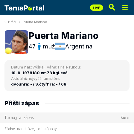
Hráči
Puerta Mariano
Puerta Mariano
47
muž
Argentina
Datum nar.:
Výška:
Váha:
Hraje rukou:
19. 9. 1978
180 cm
78 kg
Levá
Aktuální/nejvyšší umístění:
dvouhra: - / 9.
čtyřhra: - / 68.
Příští zápas
Turnaj a zápas
Kurs
Žádné nadcházející zápasy.