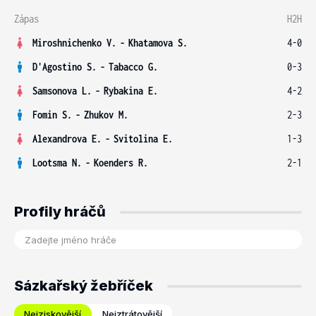
Zápas
H2H
Miroshnichenko V.
-
Khatamova S.
4-0
D'Agostino S.
-
Tabacco G.
0-3
Samsonova L.
-
Rybakina E.
4-2
Fomin S.
-
Zhukov M.
2-3
Alexandrova E.
-
Svitolina E.
1-3
Lootsma N.
-
Koenders R.
2-1
Profily hráčů
Sázkařský žebříček
Nejziskovější
Nejztrátovější