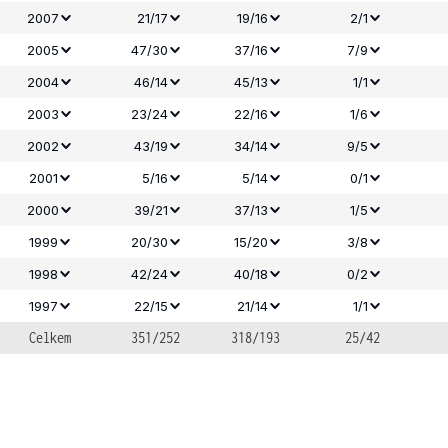
2007
21/17
19/16
2/1
2005
47/30
37/16
7/9
2004
46/14
45/13
1/1
2003
23/24
22/16
1/6
2002
43/19
34/14
9/5
2001
5/16
5/14
0/1
2000
39/21
37/13
1/5
1999
20/30
15/20
3/8
1998
42/24
40/18
0/2
1997
22/15
21/14
1/1
Celkem
351/252
318/193
25/42