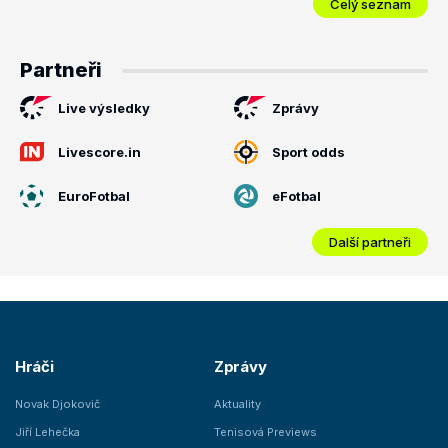
Celý seznam
Partneři
Live výsledky
Zprávy
Livescore.in
Sport odds
EuroFotbal
eFotbal
Další partneři
Hráči
Zprávy
Novak Djokovič
Aktuality
Jiří Lehečka
Tenisová Previews