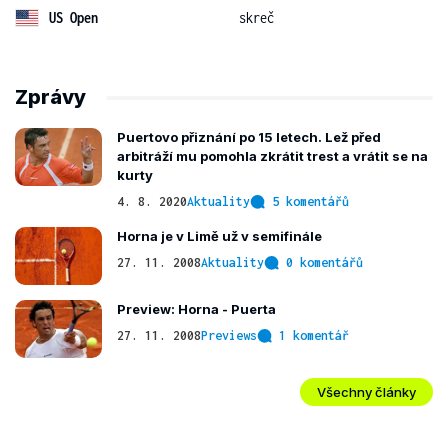
US Open
skreč
Zprávy
Puertovo přiznání po 15 letech. Lež před
arbitráží mu pomohla zkrátit trest a vrátit se na
kurty
4. 8. 2020
Aktuality
5 komentářů
Horna je v Limě už v semifinále
27. 11. 2008
Aktuality
0 komentářů
Preview: Horna - Puerta
27. 11. 2008
Previews
1 komentář
Všechny články