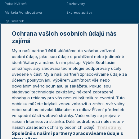
Petra Kvitová
Rozhovory
Markéta Vondroušová
Express zprávy
Iga Swiatek
Marie Bouzková
Ochrana vašich osobních údajů nás
Žebříčky
Kalendář turnajů
zajímá
My a naši partneři
999
ukládáme do vašeho zařízení
Žebříček ATP (muži)
Australian Open
osobní údaje, jako jsou údaje o prohlížení nebo jedinečné
Žebříček WTA (ženy)
French Open
identifikátory, a máme k nim přístup. Výběr Souhlasím
umožňuje, aby sledovací technologie podporovaly účely
Sázkařský žebříček
Wimbledon
uvedené v části My a naši partneři zpracováváme údaje za
US Open
účelem poskytování. Výběrem Zamítnout vše nebo
odvoláním svého souhlasu je zakážete. Pokud jsou
Turnaj mistrů
sledovací technologie zakázány, některé zobrazené
Turnaj mistryň
obsahy a reklamy pro vás nemusí být tolik relevantní. Tuto
Aktualní trendy
nabídku můžete kdykoli znovu zobrazit a změnit své volby
nebo souhlas odvolat kliknutím na odkaz Řízení předvoleb
ve spodní části webové stránky. Vaše volby se projeví v
Fotbalové přestupy
našem Internetová stránka. Další podrobnosti naleznete v
Livesport Daily
našich Zásadách ochrany osobních údajů.
Třetí strany
Společně s našimi partnery zpracováváme údaje s
LS Prague Open