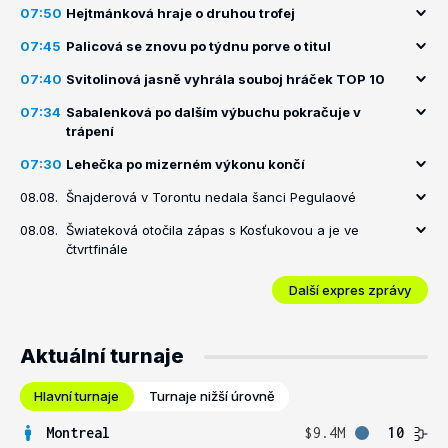
07:50
Hejtmánková hraje o druhou trofej
07:45
Palicová se znovu po týdnu porve o titul
07:40
Svitolinová jasně vyhrála souboj hráček TOP 10
07:34
Sabalenková po dalším výbuchu pokračuje v
trápení
07:30
Lehečka po mizerném výkonu končí
08.08.
Šnajderová v Torontu nedala šanci Pegulaové
08.08.
Šwiateková otočila zápas s Kosťukovou a je ve
čtvrtfinále
Další expres zprávy
Aktuální turnaje
Hlavní turnaje
Turnaje nižší úrovně
Montreal
$9.4M
10