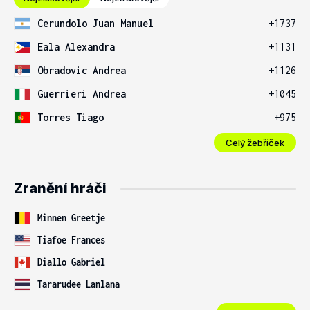
Cerundolo Juan Manuel
+1737
Eala Alexandra
+1131
Obradovic Andrea
+1126
Guerrieri Andrea
+1045
Torres Tiago
+975
Celý žebříček
Zranění hráči
Minnen Greetje
Tiafoe Frances
Diallo Gabriel
Tararudee Lanlana