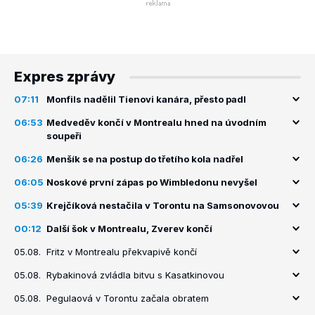
Expres zprávy
07:11
Monfils nadělil Tienovi kanára, přesto padl
06:53
Medveděv končí v Montrealu hned na úvodním
soupeři
06:26
Menšík se na postup do třetího kola nadřel
06:05
Noskové první zápas po Wimbledonu nevyšel
05:39
Krejčíková nestačila v Torontu na Samsonovovou
00:12
Další šok v Montrealu, Zverev končí
05.08.
Fritz v Montrealu překvapivě končí
05.08.
Rybakinová zvládla bitvu s Kasatkinovou
05.08.
Pegulaová v Torontu začala obratem