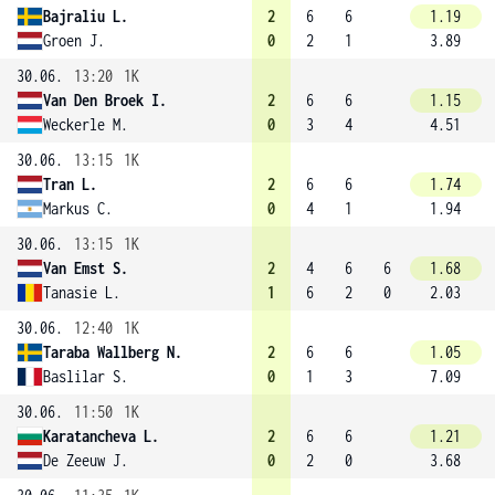
Bajraliu L.
2
6
6
1.19
Groen J.
0
2
1
3.89
30.06.
13:20
1K
Van Den Broek I.
2
6
6
1.15
Weckerle M.
0
3
4
4.51
30.06.
13:15
1K
Tran L.
2
6
6
1.74
Markus C.
0
4
1
1.94
30.06.
13:15
1K
Van Emst S.
2
4
6
6
1.68
Tanasie L.
1
6
2
0
2.03
30.06.
12:40
1K
Taraba Wallberg N.
2
6
6
1.05
Baslilar S.
0
1
3
7.09
30.06.
11:50
1K
Karatancheva L.
2
6
6
1.21
De Zeeuw J.
0
2
0
3.68