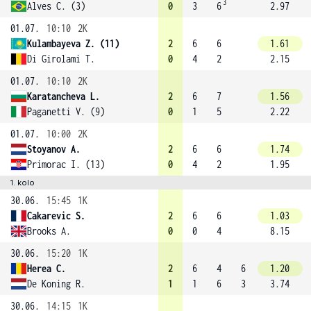
3
Alves C. (3)
0
3
6
2.97
01.07.
10:10
2K
Kulambayeva Z. (11)
2
6
6
1.61
Di Girolami T.
0
4
2
2.15
01.07.
10:10
2K
Karatancheva L.
2
6
7
1.56
Paganetti V. (9)
0
1
5
2.22
01.07.
10:00
2K
Stoyanov A.
2
6
6
1.74
Primorac I. (13)
0
4
2
1.95
1. kolo
30.06.
15:45
1K
Cakarevic S.
2
6
6
1.03
Brooks A.
0
0
4
8.15
30.06.
15:20
1K
Herea C.
2
6
4
6
1.20
De Koning R.
1
1
6
3
3.74
30.06.
14:15
1K