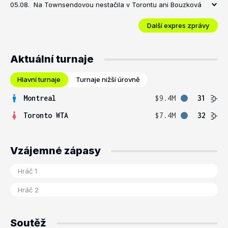
05.08.
Na Townsendovou nestačila v Torontu ani Bouzková
Další expres zprávy
Aktuální turnaje
Hlavní turnaje
Turnaje nižší úrovně
Montreal
$9.4M
31
Toronto WTA
$7.4M
32
Vzájemné zápasy
Soutěž