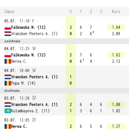
Zápas
S
1
2
3
Kurs
05.07.
11:10
F
Falkowska W. (12)
2
6
7
1.64
4
Vrancken Peeters A. (1)
0
2
6
2.09
semifinále
04.07.
12:25
SF
Falkowska W. (12)
2
7
6
1.62
3
Herea C.
0
6
4
2.12
04.07.
10:00
SF
Vrancken Peeters A. (1)
1
Popa M. (14)
0
čtvrtfinále
03.07.
13:20
ČF
Vrancken Peeters A. (1)
2
6
4
6
1.88
Kulambayeva Z. (11)
1
3
6
1
1.82
03.07.
13:05
ČF
Herea C.
2
6
5
6
1.27