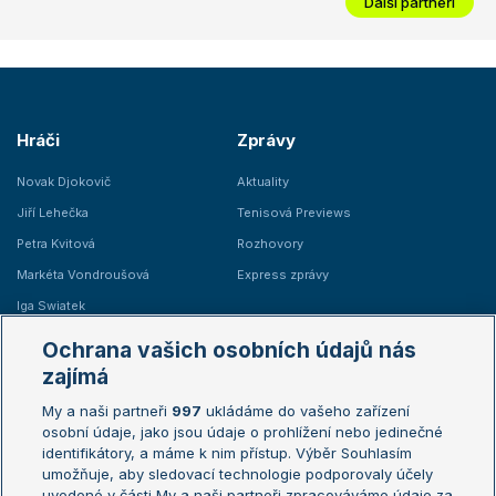
Další partneři
Hráči
Zprávy
Novak Djokovič
Aktuality
Jiří Lehečka
Tenisová Previews
Petra Kvitová
Rozhovory
Markéta Vondroušová
Express zprávy
Iga Swiatek
Marie Bouzková
Ochrana vašich osobních údajů nás
Žebříčky
Kalendář turnajů
zajímá
My a naši partneři
997
ukládáme do vašeho zařízení
Žebříček ATP (muži)
Australian Open
osobní údaje, jako jsou údaje o prohlížení nebo jedinečné
Žebříček WTA (ženy)
French Open
identifikátory, a máme k nim přístup. Výběr Souhlasím
umožňuje, aby sledovací technologie podporovaly účely
Sázkařský žebříček
Wimbledon
uvedené v části My a naši partneři zpracováváme údaje za