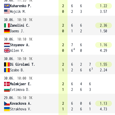
30.06.
11:35
1K
Kuharenko P.
2
6
6
1.22
Wojcik M.
0
2
3
3.57
30.06.
10:10
1K
Zanolini C.
2
6
6
2.36
Daems J.
0
1
2
1.50
30.06.
10:10
1K
Stoyanov A.
2
7
6
1.16
4
Allen V.
0
6
0
4.29
30.06.
10:10
1K
Di Girolami T.
2
6
2
7
1.55
3
Szabo B.
1
2
6
6
2.24
30.06.
10:00
1K
Malmkjaer E.
2
6
4
6
Evtimova D.
1
2
6
3
29.06.
16:10
1K
Kovackova A.
2
6
0
6
1.13
Strakhova V.
1
2
6
1
4.73