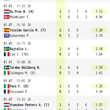
01.07.
17:55
2K
Du Pree B. (4)
2
2
7
6
1.12
Malmkjaer E.
1
6
5
2
4.94
01.07.
16:50
2K
Teixido Garcia M. (7)
2
6
6
1.20
Kuharenko P.
0
3
2
3.79
01.07.
16:15
2K
Bajraliu L.
2
6
6
2.10
Lim J. (10)
0
2
3
1.64
01.07.
16:00
2K
Taraba Wallberg N.
2
6
6
1.39
Colmegna M. (6)
0
3
4
2.65
01.07.
15:05
2K
Pace F. (8)
2
6
6
1.25
Vaissaud D.
0
2
4
3.34
01.07.
14:55
2K
Vrancken Peeters A. (1)
2
6
2
6
1.51