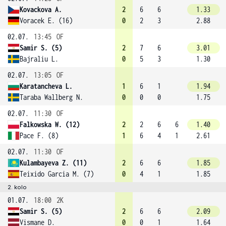
Kovackova A.
2
6
6
1.33
Voracek E. (16)
0
2
3
2.88
02.07.
13:45
OF
Samir S. (5)
2
7
6
3.01
Bajraliu L.
0
5
3
1.30
02.07.
13:05
OF
Karatancheva L.
1
6
1
1.94
Taraba Wallberg N.
0
0
0
1.75
02.07.
11:30
OF
Falkowska W. (12)
2
2
6
6
1.40
Pace F. (8)
1
6
4
1
2.61
02.07.
11:30
OF
Kulambayeva Z. (11)
2
6
6
1.85
Teixido Garcia M. (7)
0
4
1
1.85
2. kolo
01.07.
18:00
2K
Samir S. (5)
2
6
6
2.09
Vismane D.
0
0
1
1.64