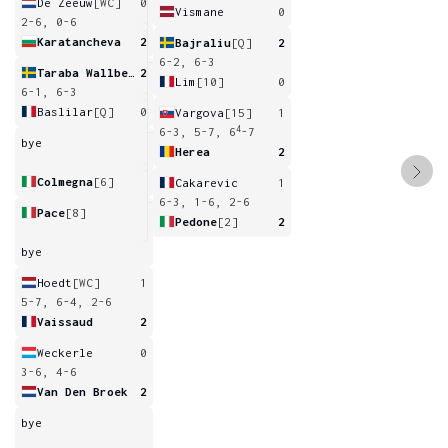
De Zeeuw
[WC]
0
Vismane
0
2-6, 0-6
Karatancheva
2
Bajraliu
[Q]
2
6-2, 6-3
Taraba Wallberg
2
Lim
[10]
0
6-1, 6-3
Baslilar
[Q]
0
Vargova
[15]
1
4
6-3, 5-7, 6
-7
bye
Herea
2
Colmegna
[6]
Cakarevic
1
6-3, 1-6, 2-6
Pace
[8]
Pedone
[2]
2
bye
Hoedt
[WC]
1
5-7, 6-4, 2-6
Vaissaud
2
Weckerle
0
3-6, 4-6
Van Den Broek
2
bye