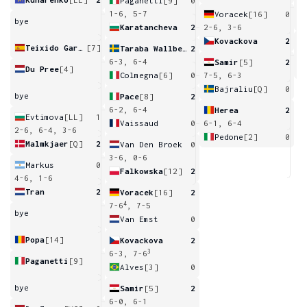
Paganetti
[9]
0
6
1-6, 5-7
Voracek
[16]
0
bye
Karatancheva
2
2-6, 3-6
Kovackova
2
Teixido Garcia
[7]
Taraba Wallberg
2
0
6-3, 6-4
Samir
[5]
2
Du Pree
[4]
Colmegna
[6]
0
7-5, 6-3
Bajraliu
[Q]
0
bye
Pace
[8]
2
6-2, 6-4
Herea
2
Evtimova
[LL]
1
Vaissaud
0
6-1, 6-4
2-6, 6-4, 3-6
Pedone
[2]
0
Malmkjaer
[Q]
2
Van Den Broek
0
3-6, 0-6
Markus
0
Falkowska
[12]
2
4-6, 1-6
Tran
2
Voracek
[16]
2
4
7-6
, 7-5
bye
Van Emst
0
Popa
[14]
Kovackova
2
3
6-3, 7-6
Paganetti
[9]
Alves
[3]
0
bye
Samir
[5]
2
6-0, 6-1