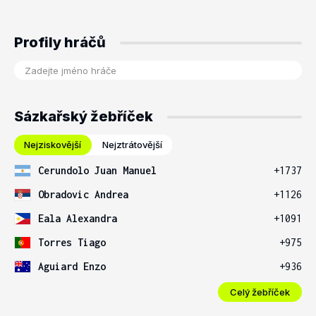
Profily hráčů
Sázkařský žebříček
Nejziskovější
Nejztrátovější
Cerundolo Juan Manuel
+1737
Obradovic Andrea
+1126
Eala Alexandra
+1091
Torres Tiago
+975
Aguiard Enzo
+936
Celý žebříček