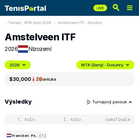
Turnaje - WTA ženy 2026
Amstelveen ITF - Dvouhry
Amstelveen ITF
2026
Nizozemí
2026
WTA (ženy) - Dvouhry
$30,000
Ž
antuka
Výsledky
Turnajový pavouk
1. kolo
2. kolo
osmifinále
Vrancken Peeters
[1]