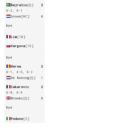
Bajraliu
[Q]
2
6-2, 6-1
Groen
[WC]
0
bye
Lim
[10]
Vargova
[15]
bye
Herea
2
6-1, 4-6, 6-3
De Koning
[Q]
1
Cakarevic
2
6-0, 6-4
Brooks
[Q]
0
bye
Pedone
[2]