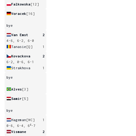
Falkowska
[12]
Voracek
[16]
bye
Van Emst
2
4-6, 6-2, 6-0
Tanasie
[Q]
1
Kovackova
2
6-2, 0-6, 6-1
Strakhova
1
bye
Alves
[3]
Samir
[5]
bye
Hageman
[WC]
1
4
0-6, 6-4, 6
-7
Vismane
2