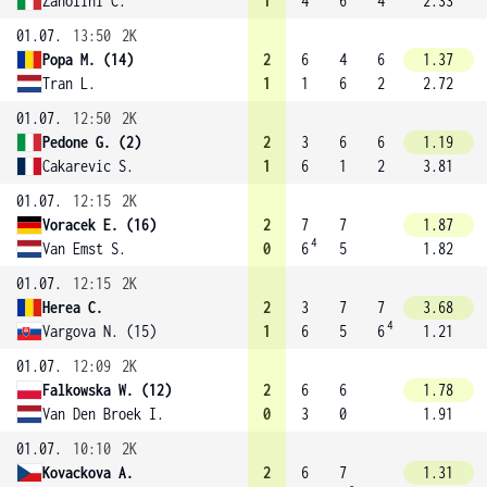
Zanolini C.
1
4
6
4
2.33
01.07.
13:50
2K
Popa M. (14)
2
6
4
6
1.37
Tran L.
1
1
6
2
2.72
01.07.
12:50
2K
Pedone G. (2)
2
3
6
6
1.19
Cakarevic S.
1
6
1
2
3.81
01.07.
12:15
2K
Voracek E. (16)
2
7
7
1.87
4
Van Emst S.
0
6
5
1.82
01.07.
12:15
2K
Herea C.
2
3
7
7
3.68
4
Vargova N. (15)
1
6
5
6
1.21
01.07.
12:09
2K
Falkowska W. (12)
2
6
6
1.78
Van Den Broek I.
0
3
0
1.91
01.07.
10:10
2K
Kovackova A.
2
6
7
1.31