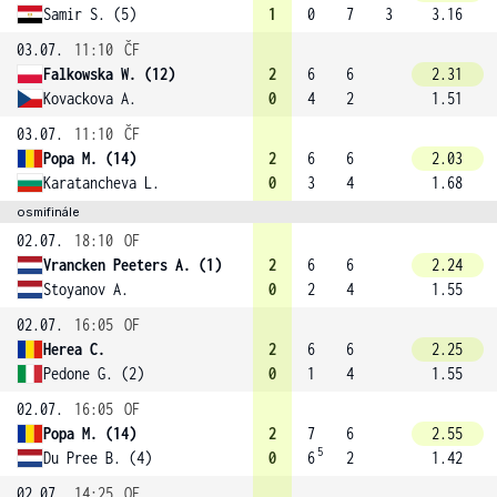
Samir S. (5)
1
0
7
3
3.16
03.07.
11:10
ČF
Falkowska W. (12)
2
6
6
2.31
Kovackova A.
0
4
2
1.51
03.07.
11:10
ČF
Popa M. (14)
2
6
6
2.03
Karatancheva L.
0
3
4
1.68
osmifinále
02.07.
18:10
OF
Vrancken Peeters A. (1)
2
6
6
2.24
Stoyanov A.
0
2
4
1.55
02.07.
16:05
OF
Herea C.
2
6
6
2.25
Pedone G. (2)
0
1
4
1.55
02.07.
16:05
OF
Popa M. (14)
2
7
6
2.55
5
Du Pree B. (4)
0
6
2
1.42
02.07.
14:25
OF