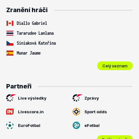
Zranění hráči
Diallo Gabriel
Tararudee Lanlana
Siniaková Kateřina
Munar Jaume
Celý seznam
Partneři
Live výsledky
Zprávy
Livescore.in
Sport odds
EuroFotbal
eFotbal