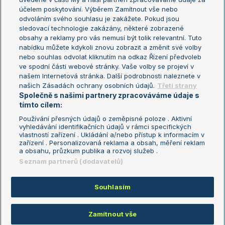
US Open
účelem poskytování. Výběrem Zamítnout vše nebo
odvoláním svého souhlasu je zakážete. Pokud jsou
Turnaj mistrů
sledovací technologie zakázány, některé zobrazené
Turnaj mistryň
obsahy a reklamy pro vás nemusí být tolik relevantní. Tuto
Aktualní trendy
nabídku můžete kdykoli znovu zobrazit a změnit své volby
nebo souhlas odvolat kliknutím na odkaz Řízení předvoleb
ve spodní části webové stránky. Vaše volby se projeví v
Fotbalové přestupy
našem Internetová stránka. Další podrobnosti naleznete v
Livesport Daily
našich Zásadách ochrany osobních údajů.
Třetí strany
Společně s našimi partnery zpracováváme údaje s
LS Prague Open
tímto cílem:
Používání přesných údajů o zeměpisné poloze . Aktivní
vyhledávání identifikačních údajů v rámci specifických
vlastností zařízení . Ukládání a/nebo přístup k informacím v
Podmínky užití
Nastavení soukromí
zařízení . Personalizovaná reklama a obsah, měření reklam
GDPR a žurnalistika
Reklama
a obsahu, průzkum publika a rozvoj služeb .
Informace o zpracování osobních
Kontakt
Seznam partnerů (dodavatelů)
údajů
Tiráž
Souhlasím
Copyright © 2008-2026 TenisPortal.cz. Využíváme zpravodajství ČTK.
Zamítnout vše