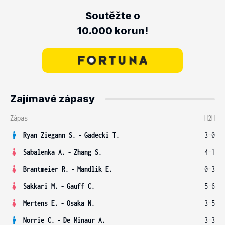
Soutěžte o
10.000 korun!
Zajímavé zápasy
Zápas
H2H
Ryan Ziegann S.
-
Gadecki T.
3-0
Sabalenka A.
-
Zhang S.
4-1
Brantmeier R.
-
Mandlik E.
0-3
Sakkari M.
-
Gauff C.
5-6
Mertens E.
-
Osaka N.
3-5
Norrie C.
-
De Minaur A.
3-3