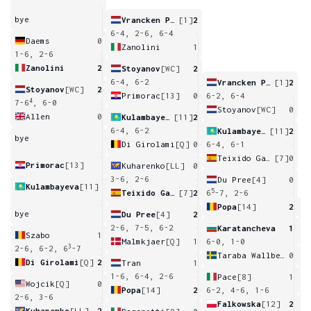
bye
Vrancken Peeters
[1]
2
6-4, 2-6, 6-4
Daems
0
Zanolini
1
1-6, 2-6
Zanolini
2
Stoyanov
[WC]
2
6-4, 6-2
Vrancken Peeters
[1]
2
Stoyanov
[WC]
2
Primorac
[13]
0
6-2, 6-4
4
7-6
, 6-0
Stoyanov
[WC]
0
Allen
0
Kulambayeva
[11]
2
6-4, 6-2
Kulambayeva
[11]
2
bye
Di Girolami
[Q]
0
6-4, 6-1
Teixido Garcia
[7]
0
Primorac
[13]
Kuharenko
[LL]
0
3-6, 2-6
Du Pree
[4]
0
Kulambayeva
[11]
5
Teixido Garcia
[7]
2
6
-7, 2-6
Popa
[14]
2
bye
Du Pree
[4]
2
6
2-6, 7-5, 6-2
Karatancheva
1
Szabo
1
Malmkjaer
[Q]
1
6-0, 1-0
3
2-6, 6-2, 6
-7
Taraba Wallberg
0
Di Girolami
[Q]
2
Tran
1
6
1-6, 6-4, 2-6
Pace
[8]
1
Wojcik
[Q]
0
Popa
[14]
2
6-2, 4-6, 1-6
2-6, 3-6
Falkowska
[12]
2
Kuharenko
[LL]
2