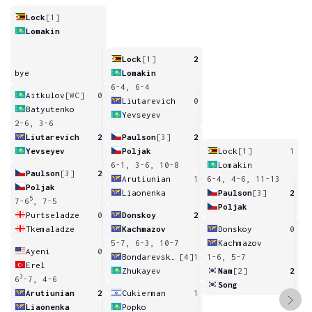
Lock
[1]
Lomakin
Lock
[1]
2
bye
Lomakin
6-4, 6-4
Aitkulov
[WC]
0
Liutarevich
0
Batyutenko
Yevseyev
2-6, 3-6
Liutarevich
2
Paulson
[3]
2
Yevseyev
Poljak
Lock
[1]
1
6-1, 3-6, 10-8
Lomakin
Paulson
[3]
2
Arutiunian
1
6-4, 4-6, 11-13
Poljak
Liaonenka
Paulson
[3]
2
5
7-6
, 7-5
Poljak
Purtseladze
0
Donskoy
2
Tkemaladze
Kachmazov
Donskoy
0
5-7, 6-3, 10-7
Kachmazov
Ayeni
0
Bondarevskiy
[4]
1
1-6, 5-7
Erel
Zhukayev
Nam
[2]
2
3
6
-7, 4-6
Song
Arutiunian
2
Cukierman
1
Liaonenka
Popko