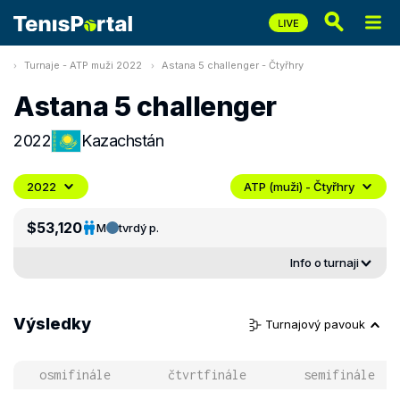
Turnaje - ATP muži 2022
Astana 5 challenger - Čtyřhry
Astana 5 challenger
2022
Kazachstán
2022
ATP (muži) - Čtyřhry
$53,120
M
tvrdý p.
Info o turnaji
Výsledky
Turnajový pavouk
osmifinále
čtvrtfinále
semifinále