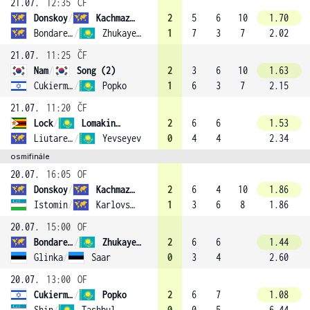
21.07.
12:35
ČF
Donskoy
/
Kachmazov
2
5
6
10
1.70
Bondarevskiy
/
Zhukayev (4)
1
7
3
7
2.02
21.07.
11:25
ČF
Nam
/
Song (2)
2
3
6
10
1.63
Cukierman
/
Popko
1
6
3
7
2.15
21.07.
11:20
ČF
Lock
/
Lomakin (1)
2
6
6
1.53
Liutarevich
/
Yevseyev
0
4
4
2.34
osmifinále
20.07.
16:05
OF
Donskoy
/
Kachmazov
2
6
4
10
1.86
Istomin
/
Karlovskiy
1
3
6
8
1.86
20.07.
15:00
OF
Bondarevskiy
/
Zhukayev (4)
2
6
6
1.44
Glinka
/
Saar
0
3
4
2.60
20.07.
13:00
OF
Cukierman
/
Popko
2
6
7
1.08
Shin
/
Tashbulatov
0
0
5
6.44