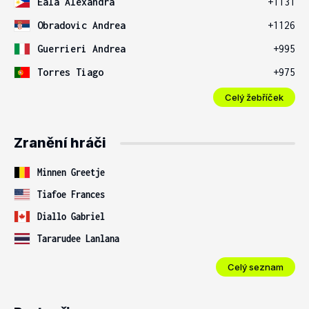
Eala Alexandra
+1131
Obradovic Andrea
+1126
Guerrieri Andrea
+995
Torres Tiago
+975
Celý žebříček
Zranění hráči
Minnen Greetje
Tiafoe Frances
Diallo Gabriel
Tararudee Lanlana
Celý seznam