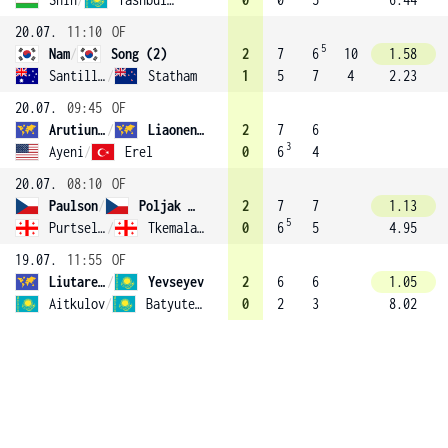
20.07.
11:10
OF
5
Nam
/
Song (2)
2
7
6
10
1.58
Santillan
/
Statham
1
5
7
4
2.23
20.07.
09:45
OF
Arutiunian
/
Liaonenka
2
7
6
3
Ayeni
/
Erel
0
6
4
20.07.
08:10
OF
Paulson
/
Poljak (3)
2
7
7
1.13
5
Purtseladze
/
Tkemaladze
0
6
5
4.95
19.07.
11:55
OF
Liutarevich
/
Yevseyev
2
6
6
1.05
Aitkulov
/
Batyutenko
0
2
3
8.02