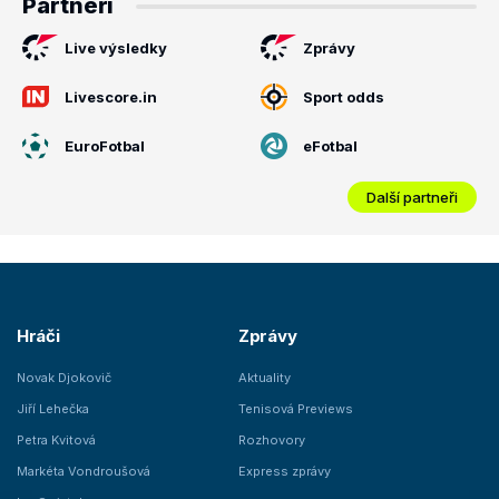
Partneři
Live výsledky
Zprávy
Livescore.in
Sport odds
EuroFotbal
eFotbal
Další partneři
Hráči
Zprávy
Novak Djokovič
Aktuality
Jiří Lehečka
Tenisová Previews
Petra Kvitová
Rozhovory
Markéta Vondroušová
Express zprávy