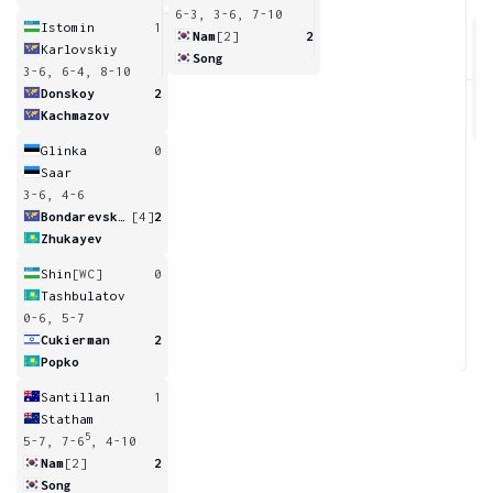
6-3, 3-6, 7-10
Istomin
1
Nam
[2]
2
Karlovskiy
Song
3-6, 6-4, 8-10
2
Donskoy
2
Kachmazov
Glinka
0
Saar
3-6, 4-6
Bondarevskiy
[4]
2
Zhukayev
Shin
[WC]
0
Tashbulatov
0-6, 5-7
Cukierman
2
Popko
Santillan
1
Statham
5
5-7, 7-6
, 4-10
Nam
[2]
2
Song