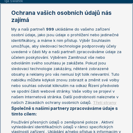
Iga Swiatek
Marie Bouzková
Ochrana vašich osobních údajů nás
Žebříčky
Kalendář turnajů
zajímá
My a naši partneři
999
ukládáme do vašeho zařízení
Žebříček ATP (muži)
Australian Open
osobní údaje, jako jsou údaje o prohlížení nebo jedinečné
Žebříček WTA (ženy)
French Open
identifikátory, a máme k nim přístup. Výběr Souhlasím
umožňuje, aby sledovací technologie podporovaly účely
Sázkařský žebříček
Wimbledon
uvedené v části My a naši partneři zpracováváme údaje za
US Open
účelem poskytování. Výběrem Zamítnout vše nebo
odvoláním svého souhlasu je zakážete. Pokud jsou
Turnaj mistrů
sledovací technologie zakázány, některé zobrazené
Turnaj mistryň
obsahy a reklamy pro vás nemusí být tolik relevantní. Tuto
Aktualní trendy
nabídku můžete kdykoli znovu zobrazit a změnit své volby
nebo souhlas odvolat kliknutím na odkaz Řízení předvoleb
ve spodní části webové stránky. Vaše volby se projeví v
Fotbalové přestupy
našem Internetová stránka. Další podrobnosti naleznete v
Livesport Daily
našich Zásadách ochrany osobních údajů.
Třetí strany
Společně s našimi partnery zpracováváme údaje s
LS Prague Open
tímto cílem:
Používání přesných údajů o zeměpisné poloze . Aktivní
vyhledávání identifikačních údajů v rámci specifických
vlastností zařízení . Ukládání a/nebo přístup k informacím v