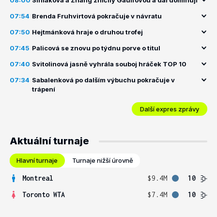
08:00
Siniaková a Zhang zničily Gauffovou a dál dominují
07:54
Brenda Fruhvirtová pokračuje v návratu
07:50
Hejtmánková hraje o druhou trofej
07:45
Palicová se znovu po týdnu porve o titul
07:40
Svitolinová jasně vyhrála souboj hráček TOP 10
07:34
Sabalenková po dalším výbuchu pokračuje v
trápení
Další expres zprávy
Aktuální turnaje
Hlavní turnaje
Turnaje nižší úrovně
Montreal
$9.4M
10
Toronto WTA
$7.4M
10