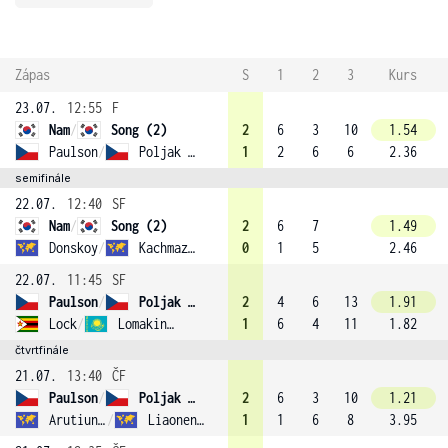
Zápas
S
1
2
3
Kurs
23.07.
12:55
F
Nam
/
Song (2)
2
6
3
10
1.54
Paulson
/
Poljak (3)
1
2
6
6
2.36
semifinále
22.07.
12:40
SF
Nam
/
Song (2)
2
6
7
1.49
Donskoy
/
Kachmazov
0
1
5
2.46
22.07.
11:45
SF
Paulson
/
Poljak (3)
2
4
6
13
1.91
Lock
/
Lomakin (1)
1
6
4
11
1.82
čtvrtfinále
21.07.
13:40
ČF
Paulson
/
Poljak (3)
2
6
3
10
1.21
Arutiunian
/
Liaonenka
1
1
6
8
3.95