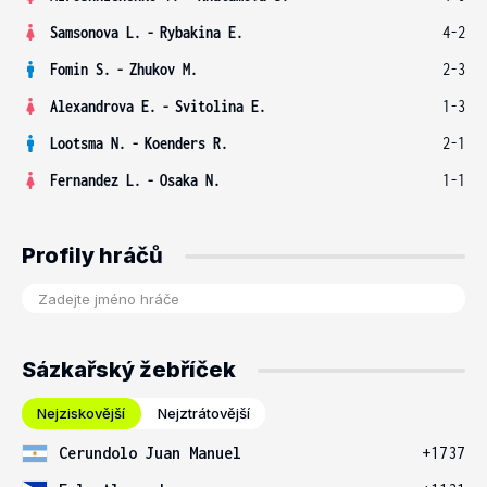
Samsonova L.
-
Rybakina E.
4-2
Fomin S.
-
Zhukov M.
2-3
Alexandrova E.
-
Svitolina E.
1-3
Lootsma N.
-
Koenders R.
2-1
Fernandez L.
-
Osaka N.
1-1
Profily hráčů
Sázkařský žebříček
Nejziskovější
Nejztrátovější
Cerundolo Juan Manuel
+1737