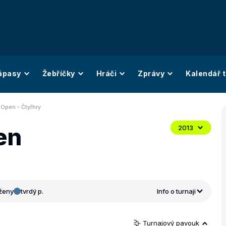
ápasy
Žebříčky
Hráči
Zprávy
Kalendář t
 Open - Čtyřhry
en
2013
ženy
tvrdý p.
Info o turnaji
Turnajový pavouk