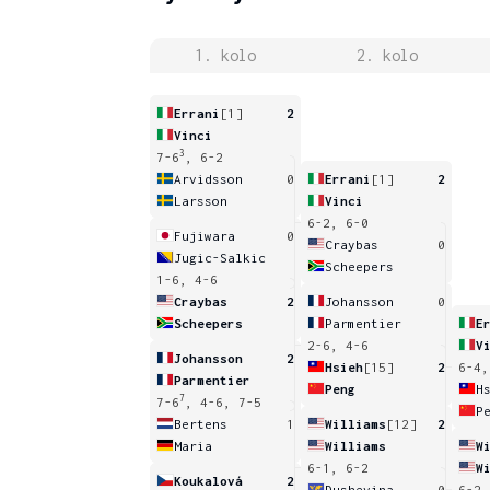
1. kolo
2. kolo
Errani
[1]
2
Vinci
3
7-6
, 6-2
Arvidsson
0
Errani
[1]
2
Larsson
Vinci
6-2, 6-0
Fujiwara
0
Craybas
0
Jugic-Salkic
Scheepers
1-6, 4-6
Craybas
2
Johansson
0
Scheepers
Parmentier
E
2-6, 4-6
V
Johansson
2
Hsieh
[15]
2
6-4,
Parmentier
Peng
H
7
7-6
, 4-6, 7-5
P
Bertens
1
Williams
[12]
2
Maria
Williams
W
6-1, 6-2
W
Koukalová
2
Dushevina
0
6-2,