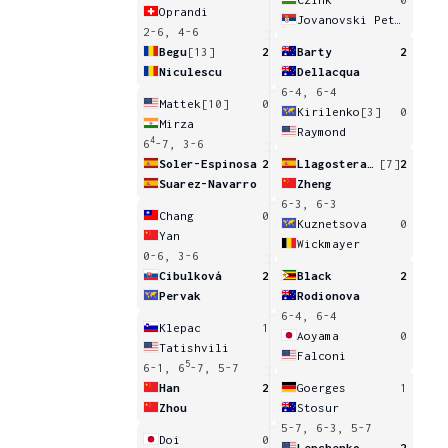
Oprandi
Jovanovski Petrovic
2-6, 4-6
Begu
[13]
2
Barty
2
Niculescu
Dellacqua
6-4, 6-4
Mattek
[10]
0
Kirilenko
[3]
0
Mirza
Raymond
4
6
-7, 3-6
Soler-Espinosa
2
Llagostera Vives
[7]
2
Suarez-Navarro
Zheng
6-3, 6-3
Chang
0
Kuznetsova
0
Yan
Wickmayer
0-6, 3-6
Cibulková
2
Black
2
Pervak
Rodionova
6-4, 6-4
Klepac
1
Aoyama
0
Tatishvili
Falconi
5
6-1, 6
-7, 5-7
Han
2
Goerges
1
Zhou
Stosur
5-7, 6-3, 5-7
Doi
0
Lepchenko
2