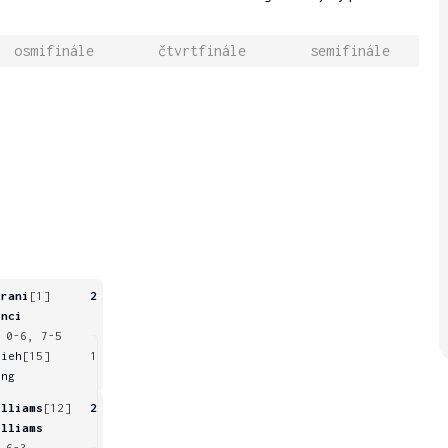
osmifinále
čtvrtfinále
semifinále
rrani
[1]
2
inci
 0-6, 7-5
sieh
[15]
1
eng
illiams
[12]
2
illiams
 6-3