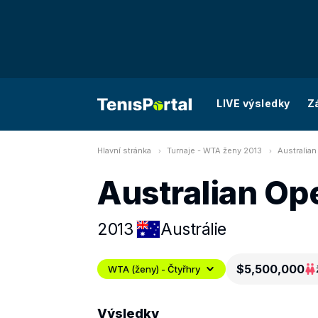
LIVE výsledky
Z
Hlavní stránka
Turnaje - WTA ženy 2013
Australian
Australian Op
2013
Austrálie
$5,500,000
WTA (ženy) - Čtyřhry
Výsledky