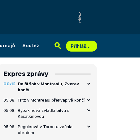
urnajů
Soutěž
Přihlášení
Expres zprávy
00:12
Další šok v Montrealu, Zverev
končí
05.08.
Fritz v Montrealu překvapivě končí
05.08.
Rybakinová zvládla bitvu s
Kasatkinovou
05.08.
Pegulaová v Torontu začala
obratem