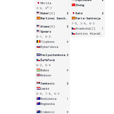
Morita
Zheng
4
2-6, 6
-7
Huber
[6]
2
Date
2
Martinez Sanchez
Parra-Santonja
7-5, 3-6, 6-3
Atawo
[8]
2
Hradecká
[2]
1
Spears
Sestini Hlaváčková
6-1, 6-2
Flipkens
0
Rybarikova
Pavlyuchenkova
2
Šafářová
6-2, 6-4
Babos
0
Robson
Jankovic
2
Lucic
6-4, 1-6, 6-3
Rodionova
1
Rogowska
Erakovic
0