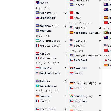
Moore
Pervak
B
4-6, 2-6
D
Petrova
[5]
2
Han
1
Srebotnik
Zhou
3
6-1, 6
-7, 3-6
Z
Makarova
[4]
2
Huber
[6]
2
7-5,
Vesnina
Martinez Sanchez
B
6-2, 7-5
R
Amanmuradova
0
Atawo
[8]
0
Foretz Gacon
Spears
L
4-6, 2-6
Z
Martic
1
Pavlyuchenkova
2
3-6,
Mladenovic
Šafářová
D
8
6-2, 4-6, 6
-7
P
Minella
2
Jankovic
1
Moulton-Levy
Lucic
Panova
2
Groenefeld
[9]
0
Voskoboeva
Peschke
3
7-6
, 4-6, 7-5
Barthel
1
Grandin
[14]
2
Cornet
Uhlirova
6-3, 6-3
Birnerová
0
Czink
0