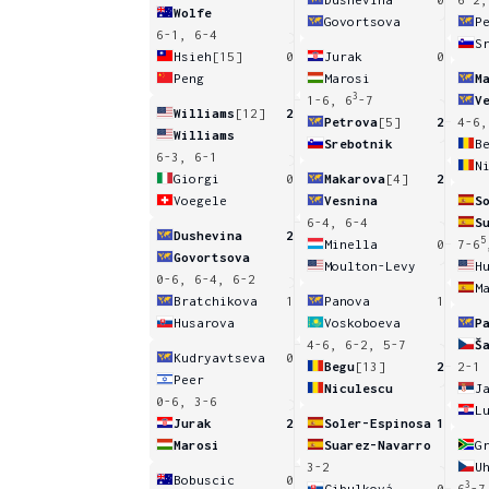
Wolfe
Govortsova
P
6-1, 6-4
S
Hsieh
[15]
0
Jurak
0
Peng
Marosi
M
3
1-6, 6
-7
V
Williams
[12]
2
Petrova
[5]
2
4-6,
Williams
Srebotnik
B
6-3, 6-1
N
Giorgi
0
Makarova
[4]
2
Voegele
Vesnina
S
6-4, 6-4
S
Dushevina
2
5
Minella
0
7-6
Govortsova
Moulton-Levy
H
0-6, 6-4, 6-2
Bratchikova
1
Panova
1
Husarova
Voskoboeva
P
4-6, 6-2, 5-7
Š
Kudryavtseva
0
Begu
[13]
2
2-1
Peer
Niculescu
J
0-6, 3-6
L
Jurak
2
Soler-Espinosa
1
Marosi
Suarez-Navarro
G
3-2
U
Bobuscic
0
3
Cibulková
0
6
-7