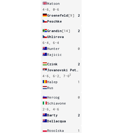
Watson
4-6, 0-6
Groenefeld
[9]
2
Peschke
Grandin
[14]
2
Uhlirova
6-4, 6-4
Hunter
0
Rajicic
Czink
2
Jovanovski Petrovic
2
4-6, 6-2, 7-6
Halep
1
Rus
Hercog
0
Schiavone
2-6, 4-6
Barty
2
Dellacqua
Rosolska
1