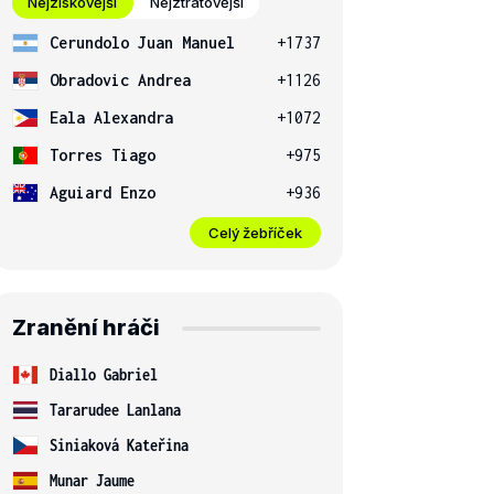
Nejziskovější
Nejztrátovější
Cerundolo Juan Manuel
+1737
Obradovic Andrea
+1126
Eala Alexandra
+1072
Torres Tiago
+975
Aguiard Enzo
+936
Celý žebříček
Zranění hráči
Diallo Gabriel
Tararudee Lanlana
Siniaková Kateřina
Munar Jaume