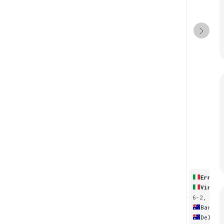
Errani
Vinci
6-2, 3-6,
Barty
Dellac