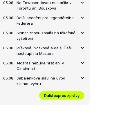
05.08.
Na Townsendovou nestačila v
Torontu ani Bouzková
finále
05.08.
Další ocenění pro legendárního
Federera
05.08.
Sinner znovu zamířil na lékařské
vyšetření
05.08.
Plíšková, Nosková a další Češi
nastoupí na Masters
05.08.
Alcaraz nebude hrát ani v
Cincinnati
05.08.
Sabalenková slaví na úvod
klidnou výhru
Další expres zprávy