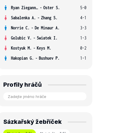
Ryan Ziegann S.
-
Oster S.
5-0
Sabalenka A.
-
Zhang S.
4-1
Norrie C.
-
De Minaur A.
3-3
Golubic V.
-
Swiatek I.
1-3
Kostyuk M.
-
Keys M.
0-2
Hakopian G.
-
Bushuev P.
1-1
Profily hráčů
Sázkařský žebříček