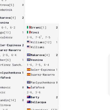
etrova
[5]
0
rebotnik
akarova
[4]
2
esnina
 6-1, 6-2
Errani
[1]
2
egu
[13]
1
Vinci
1
iculescu
3-6, 7-6
, 7-5
Williams
[12]
1
oler-Espinosa
2
Williams
uarez-Navarro
, 2-6, 6-4
Makarova
[4]
2
uber
[6]
1
Vesnina
Martinez Sanchez
1-6, 7-5, 6-4
Soler-Espinosa
1
avlyuchenkova
1
Suarez-Navarro
afářová
Pavlyuchenkova
0
ankovic
0
Šafářová
ucic
2-6, 3-6
Barty
2
randin
[14]
0
Dellacqua
hlirova
, 3-6
Llagostera Vives
[7]
1