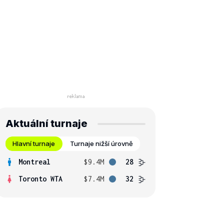
Aktuální turnaje
Hlavní turnaje
Turnaje nižší úrovně
Montreal
$9.4M
28
Toronto WTA
$7.4M
32