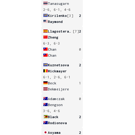
Tanasugarn
2-6, 6-1, 4-6
Kirilenko
[3]
2
Raymond
Llagostera Vives
[7]
2
Zheng
6-3, 6-3
Chan
0
Chan
Kuznetsova
2
Wickmayer
6-1, 2-6, 6-1
Beck
1
Dekmeijere
Adamczak
0
Bengson
3-6, 4-6
Black
2
Rodionova
Aoyama
2