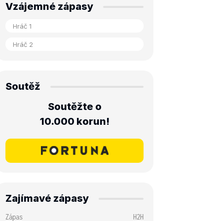
Vzájemné zápasy
Soutěž
Soutěžte o
10.000 korun!
[1]
2
 6-2
Zajímavé zápasy
1
qua
Zápas
H2H