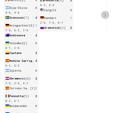
Pennetta
[5]
2
6-3, 6-4
Diaz-Oliva
0
Cargill
0
4-6, 4-6
Svensson
[7]
2
Kandarr
1
2-6, 7-6, 6-7
Weingartner
[8]
1
Srebotnik
[2]
2
1-6, 6-3, 3-6
Rodionova
2
Volodko
[Q]
0
6-7, 3-6
Castano
2
Medina Garrigues
2
6-3, 6-2
Salerni
0
Abramovic
[Q]
2
7-5, 2-6, 6-3
Torrens-Valero
[3]
1
Pennetta
[5]
2
6-3, 6-1
Bondarenko
0