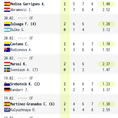
Medina Garrigues A.
2
5
7
6
1.40
Abramovic I.
1
7
6
4
2.52
20.02.
--:--
OF
Zuluaga F. (4)
2
6
6
1.28
Dulko G.
0
1
4
3.12
20.02.
--:--
OF
Castano C.
2
6
3
7
1.70
Rodionova A.
1
3
6
6
1.92
20.02.
--:--
OF
Marosi K.
2
6
6
2.37
Svensson A. (7)
0
1
2
1.47
19.02.
--:--
OF
Srebotnik K. (2)
2
6
6
7
1.23
Kandarr J.
1
2
7
6
3.37
19.02.
--:--
OF
Martinez-Granados C. (6)
2
4
6
7
1.38
Kalyuzhnaya O.
1
6
4
6
2.59