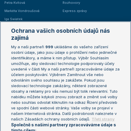
Petra Kvitová
Rozhovory
Markéta Vondroušová
Express zprávy
Iga Swiatek
Marie Bouzková
Ochrana vašich osobních údajů nás
Žebříčky
Kalendář turnajů
zajímá
My a naši partneři
999
ukládáme do vašeho zařízení
Žebříček ATP (muži)
Australian Open
osobní údaje, jako jsou údaje o prohlížení nebo jedinečné
Žebříček WTA (ženy)
French Open
identifikátory, a máme k nim přístup. Výběr Souhlasím
umožňuje, aby sledovací technologie podporovaly účely
Sázkařský žebříček
Wimbledon
uvedené v části My a naši partneři zpracováváme údaje za
US Open
účelem poskytování. Výběrem Zamítnout vše nebo
odvoláním svého souhlasu je zakážete. Pokud jsou
Turnaj mistrů
sledovací technologie zakázány, některé zobrazené
Turnaj mistryň
obsahy a reklamy pro vás nemusí být tolik relevantní. Tuto
Aktualní trendy
nabídku můžete kdykoli znovu zobrazit a změnit své volby
nebo souhlas odvolat kliknutím na odkaz Řízení předvoleb
ve spodní části webové stránky. Vaše volby se projeví v
Fotbalové přestupy
našem Internetová stránka. Další podrobnosti naleznete v
Livesport Daily
našich Zásadách ochrany osobních údajů.
Třetí strany
Společně s našimi partnery zpracováváme údaje s
LS Prague Open
tímto cílem: