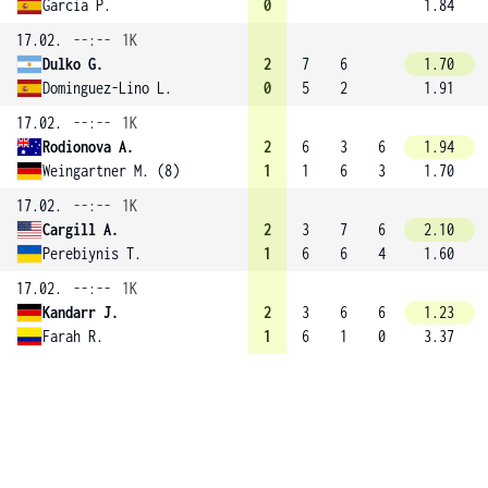
Garcia P.
0
1.84
17.02.
--:--
1K
Dulko G.
2
7
6
1.70
Dominguez-Lino L.
0
5
2
1.91
17.02.
--:--
1K
Rodionova A.
2
6
3
6
1.94
Weingartner M. (8)
1
1
6
3
1.70
17.02.
--:--
1K
Cargill A.
2
3
7
6
2.10
Perebiynis T.
1
6
6
4
1.60
17.02.
--:--
1K
Kandarr J.
2
3
6
6
1.23
Farah R.
1
6
1
0
3.37