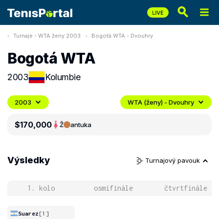
Turnaje - WTA ženy 2003
Bogotá WTA - Dvouhry
Bogotá WTA
2003
Kolumbie
2003
WTA (ženy) - Dvouhry
$170,000
Ž
antuka
Výsledky
Turnajový pavouk
1. kolo
osmifinále
čtvrtfinále
Suarez
[1]