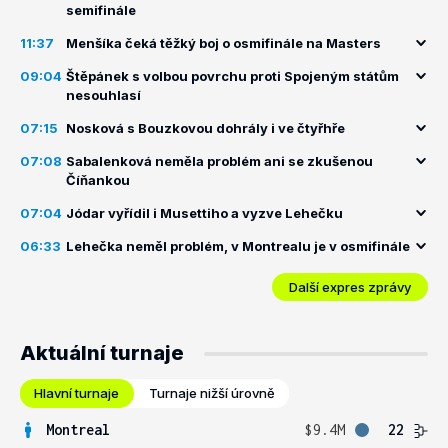
semifinále
11:37
Menšíka čeká těžký boj o osmifinále na Masters
09:04
Štěpánek s volbou povrchu proti Spojeným státům
nesouhlasí
07:15
Nosková s Bouzkovou dohrály i ve čtyřhře
07:08
Sabalenková neměla problém ani se zkušenou
Číňankou
07:04
Jódar vyřídil i Musettiho a vyzve Lehečku
06:33
Lehečka neměl problém, v Montrealu je v osmifinále
Další expres zprávy
Aktuální turnaje
Hlavní turnaje
Turnaje nižší úrovně
Montreal
$9.4M
22