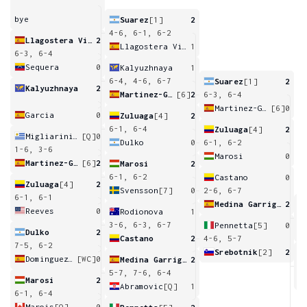
bye
Suarez
[1]
2
4-6, 6-1, 6-2
Llagostera Vives
2
Llagostera Vives
1
6-3, 6-4
Sequera
0
Kalyuzhnaya
1
6-4, 4-6, 6-7
Suarez
[1]
2
Kalyuzhnaya
2
Martinez-Granados
[6]
2
6-3, 6-4
Martinez-Granados
[6]
0
Garcia
0
Zuluaga
[4]
2
6-1, 6-4
Zuluaga
[4]
2
Migliarini De leon
[Q]
0
Dulko
0
6-1, 6-2
1-6, 3-6
Marosi
0
Martinez-Granados
[6]
2
Marosi
2
6-1, 6-2
Castano
0
Zuluaga
[4]
2
Svensson
[7]
0
2-6, 6-7
6-1, 6-1
Medina Garrigues
2
Reeves
0
Rodionova
1
0
3-6, 6-3, 6-7
Pennetta
[5]
0
Dulko
2
Castano
2
4-6, 5-7
7-5, 6-2
Srebotnik
[2]
2
Dominguez-Lino
[WC]
0
Medina Garrigues
2
7
5-7, 7-6, 6-4
Marosi
2
Abramovic
[Q]
1
6-1, 6-4
Marois
[Q]
0