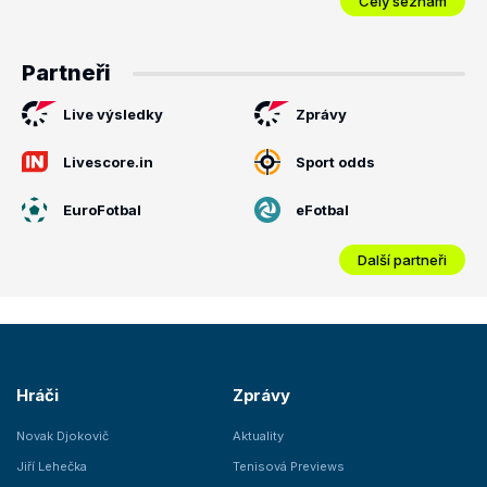
Celý seznam
Partneři
Live výsledky
Zprávy
Livescore.in
Sport odds
EuroFotbal
eFotbal
Další partneři
Hráči
Zprávy
Novak Djokovič
Aktuality
Jiří Lehečka
Tenisová Previews