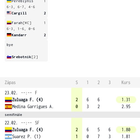
Perebiynis
1
6-3, 6-7, 4-6
Cargill
2
Farah
[WC]
1
6-3, 1-6, 0-6
Kandarr
2
bye
Srebotnik
[2]
Zápas
S
1
2
3
Kurs
23.02.
--:--
F
Zuluaga F. (4)
2
6
6
1.31
Medina Garrigues A.
0
3
2
2.95
semifinále
22.02.
--:--
SF
Zuluaga F. (4)
2
6
5
6
1.80
Suarez P. (1)
1
0
7
3
1.81