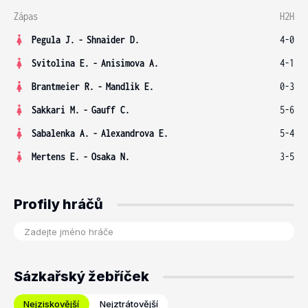
Zápas
H2H
Pegula J.
-
Shnaider D.
4-0
Svitolina E.
-
Anisimova A.
4-1
Brantmeier R.
-
Mandlik E.
0-3
Sakkari M.
-
Gauff C.
5-6
Sabalenka A.
-
Alexandrova E.
5-4
Mertens E.
-
Osaka N.
3-5
Profily hráčů
Sázkařský žebříček
Nejziskovější
Nejztrátovější