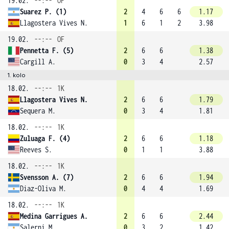
19.02.
--:--
OF
Suarez P. (1)
2
4
6
6
1.17
Llagostera Vives N.
1
6
1
2
3.98
19.02.
--:--
OF
Pennetta F. (5)
2
6
6
1.38
Cargill A.
0
3
4
2.57
1. kolo
18.02.
--:--
1K
Llagostera Vives N.
2
6
6
1.79
Sequera M.
0
3
4
1.81
18.02.
--:--
1K
Zuluaga F. (4)
2
6
6
1.18
Reeves S.
0
1
1
3.88
18.02.
--:--
1K
Svensson A. (7)
2
6
6
1.94
Diaz-Oliva M.
0
4
4
1.69
18.02.
--:--
1K
Medina Garrigues A.
2
6
6
2.44
Salerni M.
0
3
2
1.42