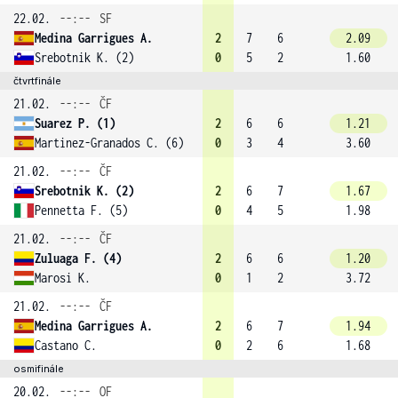
22.02.
--:--
SF
Medina Garrigues A.
2
7
6
2.09
Srebotnik K. (2)
0
5
2
1.60
čtvrtfinále
21.02.
--:--
ČF
Suarez P. (1)
2
6
6
1.21
Martinez-Granados C. (6)
0
3
4
3.60
21.02.
--:--
ČF
Srebotnik K. (2)
2
6
7
1.67
Pennetta F. (5)
0
4
5
1.98
21.02.
--:--
ČF
Zuluaga F. (4)
2
6
6
1.20
Marosi K.
0
1
2
3.72
21.02.
--:--
ČF
Medina Garrigues A.
2
6
7
1.94
Castano C.
0
2
6
1.68
osmifinále
20.02.
--:--
OF