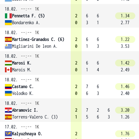
18.02.
--:--
1K
Pennetta F. (5)
2
6
6
1.34
Bondarenko A.
0
3
1
2.77
18.02.
--:--
1K
Martinez-Granados C. (6)
2
6
6
1.22
Migliarini De leon A.
0
1
3
3.53
18.02.
--:--
1K
Marosi K.
2
6
6
1.42
Marois M.
0
1
4
2.49
18.02.
--:--
1K
Castano C.
2
7
6
1.46
Volodko K.
0
6
3
2.40
18.02.
--:--
1K
Abramovic I.
2
7
2
6
3.20
Torrens-Valero C. (3)
1
5
6
3
1.26
17.02.
--:--
1K
Kalyuzhnaya O.
2
1.76