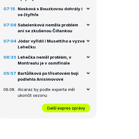
07:15
Nosková s Bouzkovou dohrály i
ve čtyřhře
07:08
Sabalenková neměla problém
ani se zkušenou Číňankou
07:04
Jódar vyřídil i Musettiho a vyzve
Lehečku
06:33
Lehečka neměl problém, v
Montrealu je v osmifinále
05:57
Bartůňková po třísetovém boji
podlehla Anisimovové
06.08.
Alcaraz by podle experta měl
ukončit sezonu
Další expres zprávy