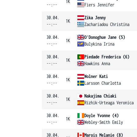
1K
--:--
Fiers Jennifer
30.04.
Zika Jenny
1K
--:--
Zachariadou Christina
30.04.
O'Donoghue Jane (5)
1K
--:--
Bulykina Irina
30.04.
Piedade Frederica (6)
1K
--:--
Hawkins Anna
30.04.
Wolner Kati
1K
--:--
Larsson Charlotta
30.04.
Nakajima Chiaki
1K
--:--
Rizhik-Urteaga Veronica
30.04.
Doyle Yvonne (4)
1K
--:--
Webley-Smith Emily
30.04.
Marois Melanie (8)