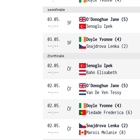
semifinále
03.05.
O'Donoghue Jane (5)
SF
--:--
Senoglu Ipek
03.05.
Doyle Yvonne (4)
SF
--:--
Snajdrova Lenka (2)
čtvrtfinále
02.05.
Senoglu Ipek
ČF
--:--
Bahn Elisabeth
02.05.
O'Donoghue Jane (5)
ČF
--:--
Van De Ven Tessy
02.05.
Doyle Yvonne (4)
ČF
--:--
Piedade Frederica (6)
02.05.
Snajdrova Lenka (2)
ČF
--:--
Marois Melanie (8)