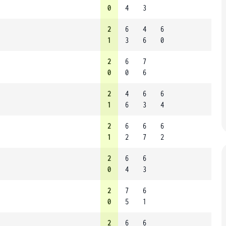
0
4
3
2
6
4
6
1
3
6
0
2
6
7
0
0
6
2
4
6
6
1
6
3
4
2
6
6
6
1
2
7
2
2
6
6
0
4
3
2
7
6
0
5
1
2
6
6