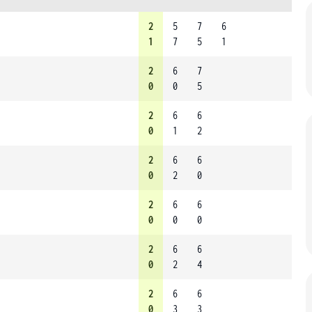
2
5
7
6
1
7
5
1
2
6
7
0
0
5
2
6
6
0
1
2
2
6
6
0
2
0
2
6
6
0
0
0
2
6
6
0
2
4
2
6
6
0
3
3