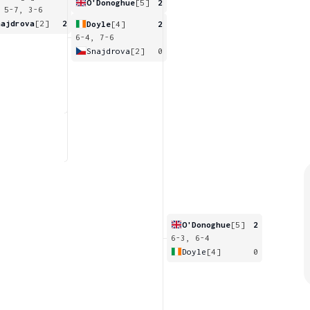
O'Donoghue
[5]
2
 5-7, 3-6
najdrova
[2]
2
Doyle
[4]
2
6-4, 7-6
Snajdrova
[2]
0
O'Donoghue
[5]
2
6-3, 6-4
Doyle
[4]
0