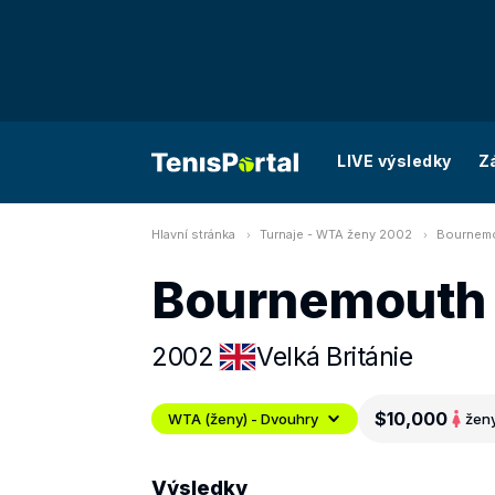
LIVE výsledky
Z
Hlavní stránka
Turnaje - WTA ženy 2002
Bournemo
Bournemouth 
2002
Velká Británie
$10,000
WTA (ženy) - Dvouhry
žen
Výsledky