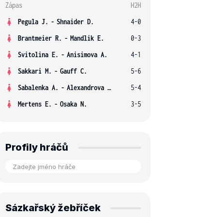
Zápas
H2H
Pegula J.
-
Shnaider D.
4-0
Brantmeier R.
-
Mandlik E.
0-3
Svitolina E.
-
Anisimova A.
4-1
Sakkari M.
-
Gauff C.
5-6
Sabalenka A.
-
Alexandrova E.
5-4
Mertens E.
-
Osaka N.
3-5
Profily hráčů
Sázkařský žebříček