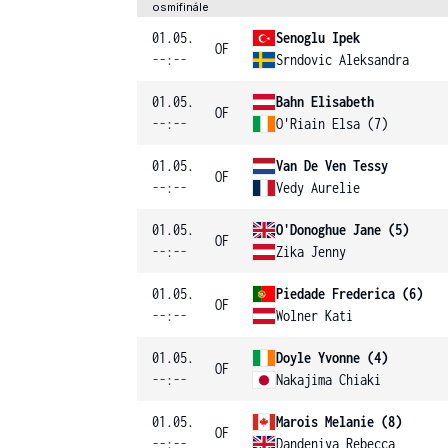
osmifinále
01.05.
Senoglu Ipek
OF
--:--
Srndovic Aleksandra
01.05.
Bahn Elisabeth
OF
--:--
O'Riain Elsa (7)
01.05.
Van De Ven Tessy
OF
--:--
Vedy Aurelie
01.05.
O'Donoghue Jane (5)
OF
--:--
Zika Jenny
01.05.
Piedade Frederica (6)
OF
--:--
Wolner Kati
01.05.
Doyle Yvonne (4)
OF
--:--
Nakajima Chiaki
01.05.
Marois Melanie (8)
OF
--:--
Dandeniya Rebecca