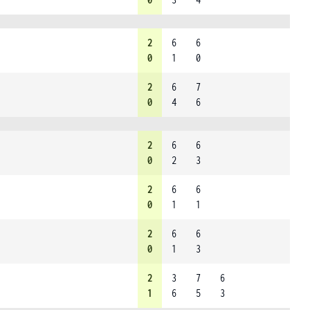
2
6
6
0
1
0
2
6
7
0
4
6
2
6
6
0
2
3
2
6
6
0
1
1
2
6
6
0
1
3
2
3
7
6
1
6
5
3