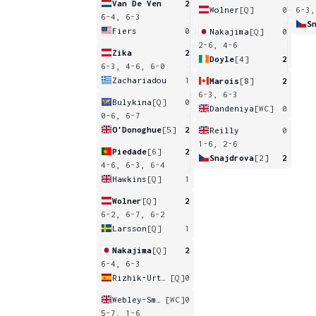
Van De Ven
2
Wolner
[Q]
0
6-3,
6-4, 6-3
S
Fiers
0
Nakajima
[Q]
0
2-6, 4-6
Zika
2
Doyle
[4]
2
6-3, 4-6, 6-0
Zachariadou
1
Marois
[8]
2
6-3, 6-3
Bulykina
[Q]
0
Dandeniya
[WC]
0
0-6, 6-7
O'Donoghue
[5]
2
Reilly
0
1-6, 2-6
Piedade
[6]
2
Snajdrova
[2]
2
4-6, 6-3, 6-4
Hawkins
[Q]
1
Wolner
[Q]
2
6-2, 6-7, 6-2
Larsson
[Q]
1
Nakajima
[Q]
2
6-4, 6-3
Rizhik-Urteaga
[Q]
0
Webley-Smith
[WC]
0
5-7, 1-6