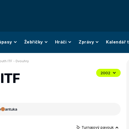
ápasy
Žebříčky
Hráči
Zprávy
Kalendář t
uth ITF - Dvouhry
ITF
2002
y
antuka
Turnajový pavouk