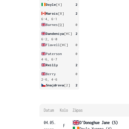
Doyle
[4]
2
Marois
[8]
2
6-4, 6-1
Barnes
[Q]
0
Dandeniya
[WC]
2
6-2, 6-0
Flavell
[WC]
0
Paterson
0
4-6, 6-7
Reilly
2
Berry
0
2-6, 4-6
Snajdrova
[2]
2
Datum
Kolo
Zápas
04.05.
O'Donoghue Jane (5)
F
--:--
Doyle Yvonne (4)