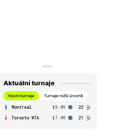
Aktuální turnaje
Hlavní turnaje
Turnaje nižší úrovně
Montreal
$9.4M
22
Toronto WTA
$7.4M
21