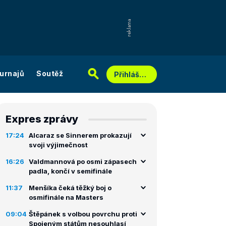
urnajů
Soutěž
Přihlášení
Expres zprávy
17:24
Alcaraz se Sinnerem prokazují
svoji výjimečnost
16:26
Valdmannová po osmi zápasech
padla, končí v semifinále
11:37
Menšíka čeká těžký boj o
osmifinále na Masters
09:04
Štěpánek s volbou povrchu proti
Spojeným státům nesouhlasí