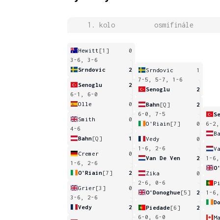
1. kolo
osmifinále
Hewitt
[1]
0
3-6, 3-6
Srndovic
2
Srndovic
1
7-5, 5-7, 1-6
Senoglu
2
Senoglu
2
6-1, 6-0
Olle
0
Bahn
[Q]
2
6-0, 7-5
S
Smith
0
O'Riain
[7]
0
6-2,
4-6
B
Bahn
[Q]
1
Vedy
0
1-6, 2-6
V
Cremer
0
Van De Ven
2
1-6,
1-6, 2-6
O
O'Riain
[7]
2
Zika
0
2-6, 0-6
P
Grier
[3]
0
O'Donoghue
[5]
2
1-6,
3-6, 2-6
D
Vedy
2
Piedade
[6]
2
6-0, 6-0
M