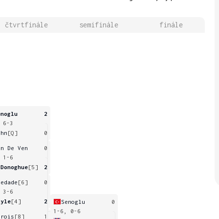
čtvrtfinále
semifinále
finále
enoglu
2
 6-3
ahn
[Q]
0
an De Ven
0
 1-6
'Donoghue
[5]
2
iedade
[6]
0
 3-6
oyle
[4]
2
Senoglu
0
1-6, 0-6
arois
[8]
1