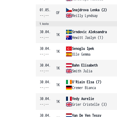
01.05.
Snajdrova Lenka (2)
OF
--:--
Reilly Lyndsay
1. kolo
30.04.
Srndovic Aleksandra
1K
--:--
Hewitt Jaslyn (1)
30.04.
Senoglu Ipek
1K
--:--
Olle Gemma
30.04.
Bahn Elisabeth
1K
--:--
Smith Julia
30.04.
O'Riain Elsa (7)
1K
--:--
Cremer Bianca
30.04.
Vedy Aurelie
1K
--:--
Grier Cristelle (3)
30.04.
Van De Ven Tessy