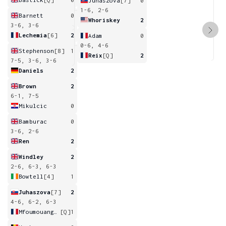
Juhaszova
[7]
0
1-6, 2-6
Barnett
0
Whoriskey
2
3-6, 3-6
Lechemia
[6]
2
Adam
0
0-6, 4-6
Stephenson
[8]
1
Reix
[Q]
2
7-5, 3-6, 3-6
Daniels
2
Brown
2
6-1, 7-5
Mikulcic
0
Bamburac
0
3-6, 2-6
Ren
2
Windley
2
2-6, 6-3, 6-3
Bowtell
[4]
1
Juhaszova
[7]
2
4-6, 6-2, 6-3
Mfoumouangana
[Q]
1