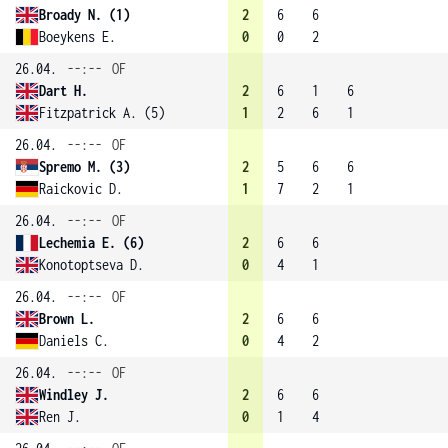
Broady N. (1)
2
6
6
Boeykens E.
0
0
2
26.04.
--:--
OF
Dart H.
2
6
1
6
Fitzpatrick A. (5)
1
2
6
1
26.04.
--:--
OF
Spremo M. (3)
2
5
6
6
Raickovic D.
1
7
2
1
26.04.
--:--
OF
Lechemia E. (6)
2
6
6
Konotoptseva D.
0
4
1
26.04.
--:--
OF
Brown L.
2
6
6
Daniels C.
0
4
2
26.04.
--:--
OF
Windley J.
2
6
6
Ren J.
0
1
4