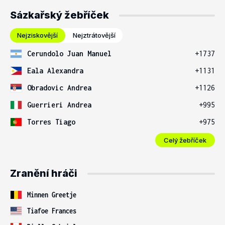
Sázkařský žebříček
Nejziskovější
Nejztrátovější
Cerundolo Juan Manuel
+1737
Eala Alexandra
+1131
Obradovic Andrea
+1126
Guerrieri Andrea
+995
Torres Tiago
+975
Celý žebříček
Zranění hráči
Minnen Greetje
Tiafoe Frances