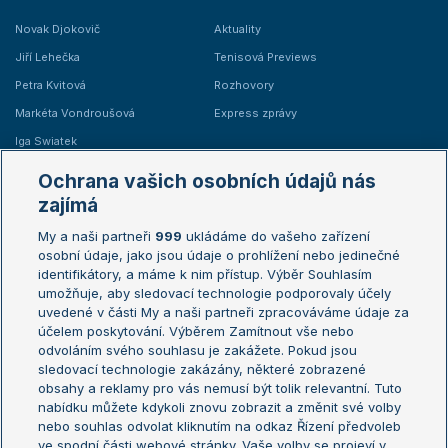
Novak Djokovič
Aktuality
Jiří Lehečka
Tenisová Previews
Petra Kvitová
Rozhovory
Markéta Vondroušová
Express zprávy
Iga Swiatek
Marie Bouzková
Ochrana vašich osobních údajů nás
Žebříčky
Kalendář turnajů
zajímá
My a naši partneři
999
ukládáme do vašeho zařízení
Žebříček ATP (muži)
Australian Open
osobní údaje, jako jsou údaje o prohlížení nebo jedinečné
Žebříček WTA (ženy)
French Open
identifikátory, a máme k nim přístup. Výběr Souhlasím
umožňuje, aby sledovací technologie podporovaly účely
Sázkařský žebříček
Wimbledon
uvedené v části My a naši partneři zpracováváme údaje za
US Open
účelem poskytování. Výběrem Zamítnout vše nebo
odvoláním svého souhlasu je zakážete. Pokud jsou
Turnaj mistrů
sledovací technologie zakázány, některé zobrazené
Turnaj mistryň
obsahy a reklamy pro vás nemusí být tolik relevantní. Tuto
Aktualní trendy
nabídku můžete kdykoli znovu zobrazit a změnit své volby
nebo souhlas odvolat kliknutím na odkaz Řízení předvoleb
ve spodní části webové stránky. Vaše volby se projeví v
Fotbalové přestupy