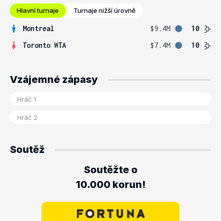
Hlavní turnaje
Turnaje nižší úrovně
Montreal
$9.4M
10
Toronto WTA
$7.4M
10
Vzájemné zápasy
Soutěž
Soutěžte o
10.000 korun!