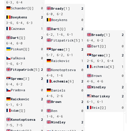
6-3, 6-4
Schaeder
[Q]
0
Broady
[1]
2
6-0, 6-2
Boeykens
2
Boeykens
0
3-6, 6-4, 6-3
Cazeaux
1
Dart
[Q]
2
6-2, 1-6, 6-1
Broady
[1]
2
Dart
[Q]
2
Fitzpatrick
[5]
1
6-4, 6-2
6-4, 6-0
Dart
[Q]
0
Piskun
[Q]
0
Spremo
[3]
2
5-7, 6-2, 6-1
Spremo
[3]
2
Vaňková
0
Raickovic
1
2-6, 6-3, 6-4
1-6, 6-7
Lechemia
[6]
1
Fitzpatrick
[5]
2
Konotoptseva
0
4-6, 1-6
Brown
0
Spremo
[3]
2
Lechemia
[6]
2
4-6, 4-6
6-4, 6-2
Windley
2
Pradova
0
Daniels
0
6
4-6, 2-6
Whoriskey
2
Raickovic
2
Brown
2
6-1, 6-1
6-1, 6-3
Reix
[Q]
0
Adam
[Q]
0
Ren
0
7
1-6, 4-6
Konotoptseva
2
Windley
2
7-5, 7-5
Bastick
[Q]
0