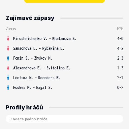
Zajímavé zápasy
Zápas
H2H
Miroshnichenko V.
-
Khatamova S.
4-0
Samsonova L.
-
Rybakina E.
4-2
Fomin S.
-
Zhukov M.
2-3
Alexandrova E.
-
Svitolina E.
1-3
Lootsma N.
-
Koenders R.
2-1
Houkes M.
-
Nagal S.
0-2
Profily hráčů