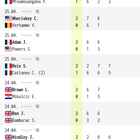
Mfoumouangana V.
1
6
2
3
25.04.
--:--
1K
Whoriskey C.
2
7
6
Verhamme V.
0
6
1
25.04.
--:--
1K
Adam J.
2
6
6
Powers S.
0
1
3
25.04.
--:--
1K
Reix S.
2
2
7
7
Cattaneo C. (2)
1
6
6
5
24.04.
--:--
1K
Brown L.
2
6
7
Mikulcic E.
0
1
5
24.04.
--:--
1K
Ren J.
2
6
6
Bamburac S.
0
3
2
24.04.
--:--
1K
Windley J.
2
2
6
6