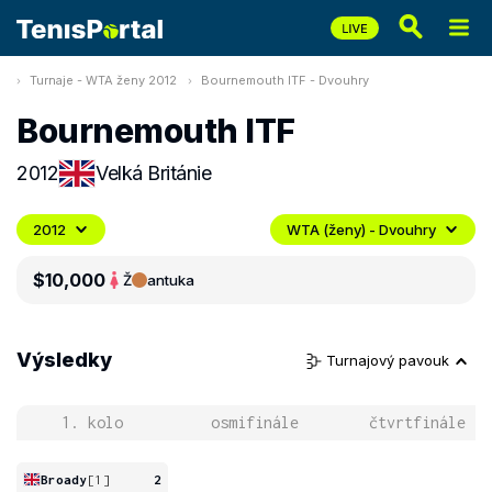
Turnaje - WTA ženy 2012
Bournemouth ITF - Dvouhry
Bournemouth ITF
2012
Velká Británie
2012
WTA (ženy) - Dvouhry
$10,000
Ž
antuka
Výsledky
Turnajový pavouk
1. kolo
osmifinále
čtvrtfinále
Broady
[1]
2