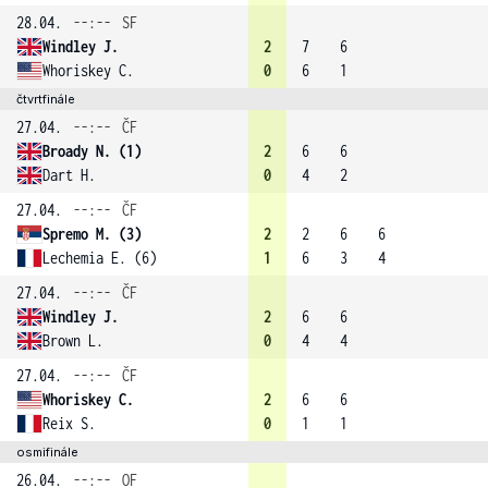
28.04.
--:--
SF
Windley J.
2
7
6
Whoriskey C.
0
6
1
čtvrtfinále
27.04.
--:--
ČF
Broady N. (1)
2
6
6
Dart H.
0
4
2
27.04.
--:--
ČF
Spremo M. (3)
2
2
6
6
Lechemia E. (6)
1
6
3
4
27.04.
--:--
ČF
Windley J.
2
6
6
Brown L.
0
4
4
27.04.
--:--
ČF
Whoriskey C.
2
6
6
Reix S.
0
1
1
osmifinále
26.04.
--:--
OF