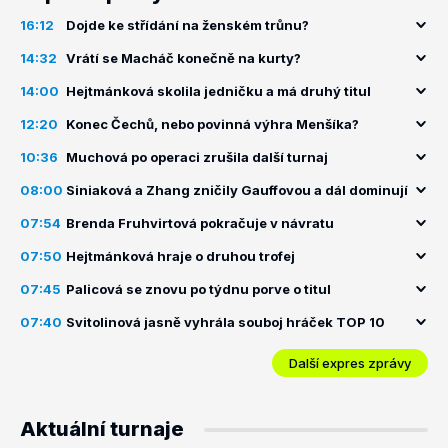
16:12
Dojde ke střídání na ženském trůnu?
14:32
Vrátí se Macháč konečně na kurty?
14:00
Hejtmánková skolila jedničku a má druhý titul
12:20
Konec Čechů, nebo povinná výhra Menšíka?
10:36
Muchová po operaci zrušila další turnaj
08:00
Siniaková a Zhang zničily Gauffovou a dál dominují
07:54
Brenda Fruhvirtová pokračuje v návratu
07:50
Hejtmánková hraje o druhou trofej
07:45
Palicová se znovu po týdnu porve o titul
07:40
Svitolinová jasně vyhrála souboj hráček TOP 10
Další expres zprávy
Aktuální turnaje