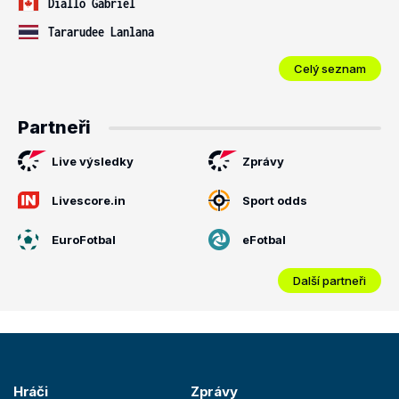
Diallo Gabriel
Tararudee Lanlana
Celý seznam
Partneři
Live výsledky
Zprávy
Livescore.in
Sport odds
EuroFotbal
eFotbal
Další partneři
Hráči
Zprávy