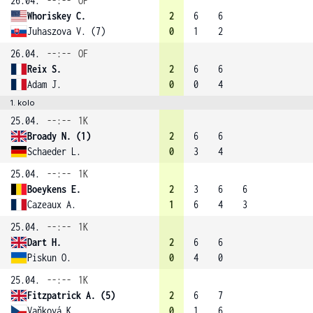
26.04.
--:--
OF
Whoriskey C.
2
6
6
Juhaszova V. (7)
0
1
2
26.04.
--:--
OF
Reix S.
2
6
6
Adam J.
0
0
4
1. kolo
25.04.
--:--
1K
Broady N. (1)
2
6
6
Schaeder L.
0
3
4
25.04.
--:--
1K
Boeykens E.
2
3
6
6
Cazeaux A.
1
6
4
3
25.04.
--:--
1K
Dart H.
2
6
6
Piskun O.
0
4
0
25.04.
--:--
1K
Fitzpatrick A. (5)
2
6
7
Vaňková K.
0
1
6