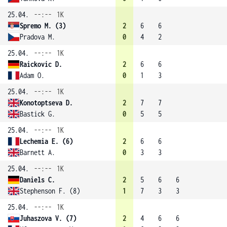
25.04.
--:--
1K
Spremo M. (3)
2
6
6
Pradova M.
0
4
2
25.04.
--:--
1K
Raickovic D.
2
6
6
Adam O.
0
1
3
25.04.
--:--
1K
Konotoptseva D.
2
7
7
Bastick G.
0
5
5
25.04.
--:--
1K
Lechemia E. (6)
2
6
6
Barnett A.
0
3
3
25.04.
--:--
1K
Daniels C.
2
5
6
6
Stephenson F. (8)
1
7
3
3
25.04.
--:--
1K
Juhaszova V. (7)
2
4
6
6