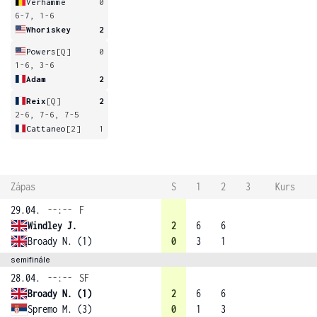
Verhamme
0
6-7, 1-6
Whoriskey
2
Powers
[Q]
0
1-6, 3-6
Adam
2
Reix
[Q]
2
2-6, 7-6, 7-5
Cattaneo
[2]
1
Zápas
S
1
2
3
Kurs
29.04.
--:--
F
Windley J.
2
6
6
Broady N. (1)
0
3
1
semifinále
28.04.
--:--
SF
Broady N. (1)
2
6
6
Spremo M. (3)
0
1
3