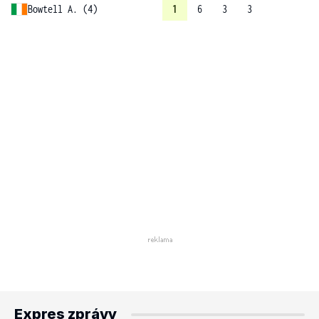
Bowtell A. (4)
1
6
3
3
Expres zprávy