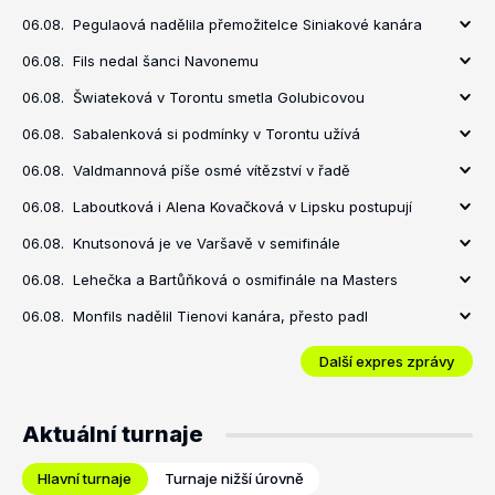
06.08.
Pegulaová nadělila přemožitelce Siniakové kanára
06.08.
Fils nedal šanci Navonemu
06.08.
Šwiateková v Torontu smetla Golubicovou
06.08.
Sabalenková si podmínky v Torontu užívá
06.08.
Valdmannová píše osmé vítězství v řadě
06.08.
Laboutková i Alena Kovačková v Lipsku postupují
06.08.
Knutsonová je ve Varšavě v semifinále
06.08.
Lehečka a Bartůňková o osmifinále na Masters
06.08.
Monfils nadělil Tienovi kanára, přesto padl
Další expres zprávy
Aktuální turnaje
Hlavní turnaje
Turnaje nižší úrovně