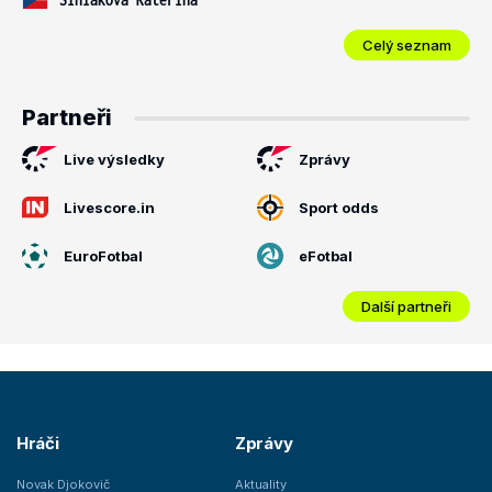
Celý seznam
Partneři
Live výsledky
Zprávy
Livescore.in
Sport odds
EuroFotbal
eFotbal
Další partneři
Hráči
Zprávy
Novak Djokovič
Aktuality