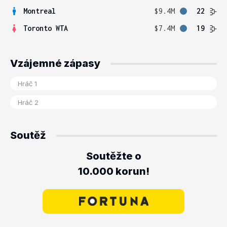
Montreal
$9.4M
22
Toronto WTA
$7.4M
19
Vzájemné zápasy
Soutěž
Soutěžte o
10.000 korun!