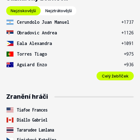
Nejziskovější
Nejztrátovější
Cerundolo Juan Manuel
+1737
Obradovic Andrea
+1126
Eala Alexandra
+1091
Torres Tiago
+975
Aguiard Enzo
+936
Celý žebříček
Zranění hráči
Tiafoe Frances
Diallo Gabriel
Tararudee Lanlana
Siniaková Kateřina