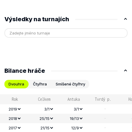
Výsledky na turnajích
Bilance hráče
Dvouhra
Čtyřhra
Smíšené čtyřhry
Rok
Celkem
Antuka
Tvrdý p.
H
-
2019
3/1
3/1
-
2018
25/15
19/13
-
2017
21/15
12/9