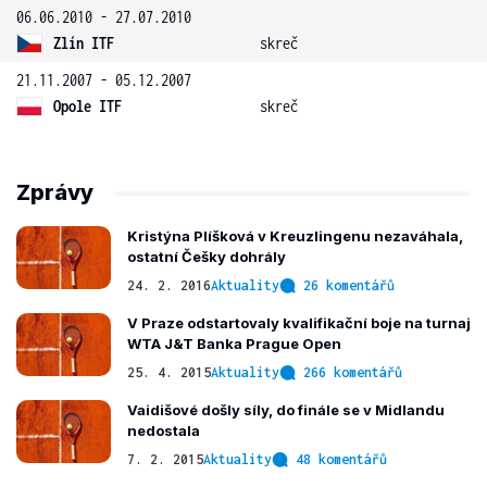
06.06.2010 - 27.07.2010
Zlín ITF
skreč
21.11.2007 - 05.12.2007
Opole ITF
skreč
Zprávy
Kristýna Plíšková v Kreuzlingenu nezaváhala,
ostatní Češky dohrály
24. 2. 2016
Aktuality
26 komentářů
V Praze odstartovaly kvalifikační boje na turnaj
WTA J&T Banka Prague Open
25. 4. 2015
Aktuality
266 komentářů
Vaidišové došly síly, do finále se v Midlandu
nedostala
7. 2. 2015
Aktuality
48 komentářů