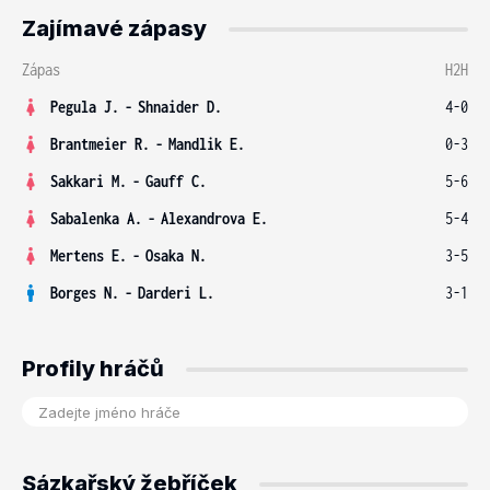
Zajímavé zápasy
Zápas
H2H
Pegula J.
-
Shnaider D.
4-0
Brantmeier R.
-
Mandlik E.
0-3
Sakkari M.
-
Gauff C.
5-6
Sabalenka A.
-
Alexandrova E.
5-4
Mertens E.
-
Osaka N.
3-5
Borges N.
-
Darderi L.
3-1
Profily hráčů
Sázkařský žebříček