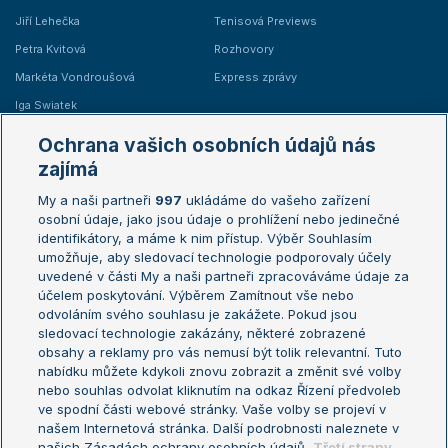
Jiří Lehečka
Tenisová Previews
Petra Kvitová
Rozhovory
Markéta Vondroušová
Express zprávy
Iga Swiatek
Marie Bouzková
Ochrana vašich osobních údajů nás
Žebříčky
Kalendář turnajů
zajímá
My a naši partneři
997
ukládáme do vašeho zařízení
Žebříček ATP (muži)
Australian Open
osobní údaje, jako jsou údaje o prohlížení nebo jedinečné
Žebříček WTA (ženy)
French Open
identifikátory, a máme k nim přístup. Výběr Souhlasím
umožňuje, aby sledovací technologie podporovaly účely
Sázkařský žebříček
Wimbledon
uvedené v části My a naši partneři zpracováváme údaje za
US Open
účelem poskytování. Výběrem Zamítnout vše nebo
odvoláním svého souhlasu je zakážete. Pokud jsou
Turnaj mistrů
sledovací technologie zakázány, některé zobrazené
Turnaj mistryň
obsahy a reklamy pro vás nemusí být tolik relevantní. Tuto
Aktualní trendy
nabídku můžete kdykoli znovu zobrazit a změnit své volby
nebo souhlas odvolat kliknutím na odkaz Řízení předvoleb
ve spodní části webové stránky. Vaše volby se projeví v
Fotbalové přestupy
našem Internetová stránka. Další podrobnosti naleznete v
Livesport Daily
našich Zásadách ochrany osobních údajů.
Třetí strany