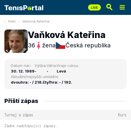
Hráči
Vaňková Kateřina
Vaňková Kateřina
36
žena
Česká republika
Datum nar.:
Výška:
Váha:
Hraje rukou:
30. 12. 1989
-
-
Levá
Aktuální/nejvyšší umístění:
dvouhra: - / 218.
čtyřhra: - / 192.
Příští zápas
Turnaj a zápas
Kurs
Žádné nadcházející zápasy.