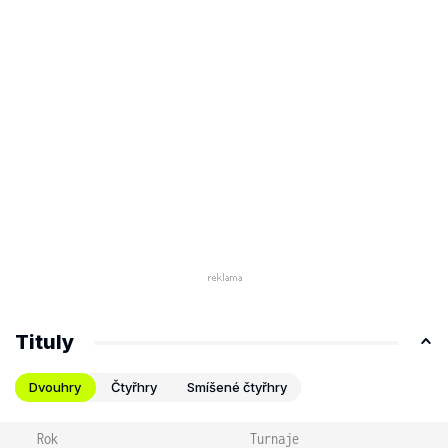
Tituly
Dvouhry
Čtyřhry
Smíšené čtyřhry
Rok
Turnaje