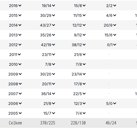
2016
19/14
15/8
2/2
2015
30/29
11/15
4/6
2014
43/27
12/12
20/9
2013
35/26
9/12
15/6
2012
42/19
38/12
0/1
-
2011
23/11
21/6
-
2010
7/8
7/8
-
2009
30/20
23/14
-
2008
20/11
17/8
-
2007
36/14
22/5
2006
21/8
12/3
5/0
-
2005
15/7
7/4
Celkem
370/225
228/130
46/24