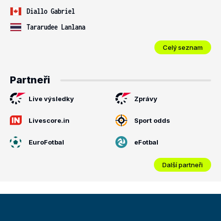
Diallo Gabriel
Tararudee Lanlana
Celý seznam
Partneři
Live výsledky
Zprávy
Livescore.in
Sport odds
EuroFotbal
eFotbal
Další partneři