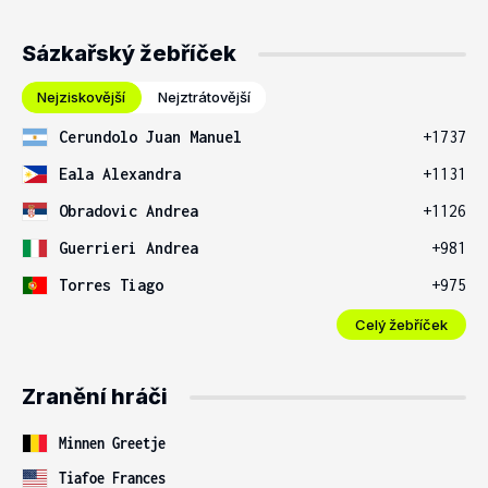
Sázkařský žebříček
Nejziskovější
Nejztrátovější
Cerundolo Juan Manuel
+1737
Eala Alexandra
+1131
Obradovic Andrea
+1126
Guerrieri Andrea
+981
Torres Tiago
+975
Celý žebříček
Zranění hráči
Minnen Greetje
Tiafoe Frances