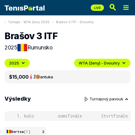
Turnaje - WTA ženy 2025
Brašov 3 ITF - Dvouhry
Brašov 3 ITF
2025
Rumunsko
2025
WTA (ženy) - Dvouhry
$15,000
Ž
antuka
Výsledky
Turnajový pavouk
1. kolo
osmifinále
čtvrtfinále
Bertea
[1]
2