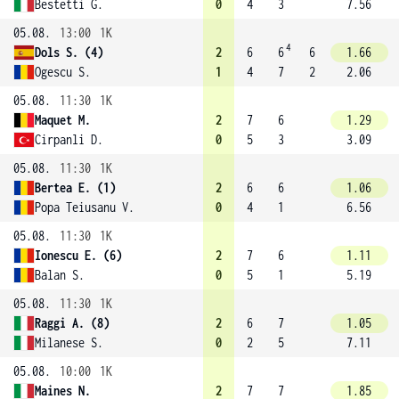
Bestetti G.
0
4
3
7.56
05.08.
13:00
1K
4
Dols S. (4)
2
6
6
6
1.66
Ogescu S.
1
4
7
2
2.06
05.08.
11:30
1K
Maquet M.
2
7
6
1.29
Cirpanli D.
0
5
3
3.09
05.08.
11:30
1K
Bertea E. (1)
2
6
6
1.06
Popa Teiusanu V.
0
4
1
6.56
05.08.
11:30
1K
Ionescu E. (6)
2
7
6
1.11
Balan S.
0
5
1
5.19
05.08.
11:30
1K
Raggi A. (8)
2
6
7
1.05
Milanese S.
0
2
5
7.11
05.08.
10:00
1K
Maines N.
2
7
7
1.85