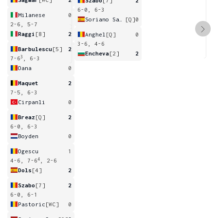
Szabo
[7]
2
6-0, 6-3
Milanese
0
Soriano Santiago
[Q]
0
2-6, 5-7
Raggi
[8]
2
Anghel
[Q]
0
3-6, 4-6
Barbulescu
[5]
2
Encheva
[2]
2
3
7-6
, 6-3
Oana
0
Maquet
2
7-5, 6-3
Cirpanli
0
Breaz
[Q]
2
6-0, 6-3
Boyden
0
Ogescu
1
4
4-6, 7-6
, 2-6
Dols
[4]
2
Szabo
[7]
2
6-0, 6-1
Pastoric
[WC]
0