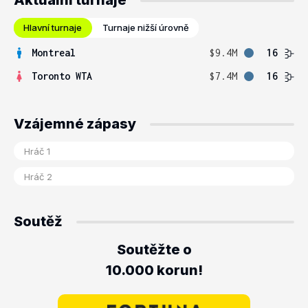
Aktuální turnaje
Hlavní turnaje
Turnaje nižší úrovně
Montreal
$9.4M
16
Toronto WTA
$7.4M
16
Vzájemné zápasy
Soutěž
Soutěžte o
10.000 korun!