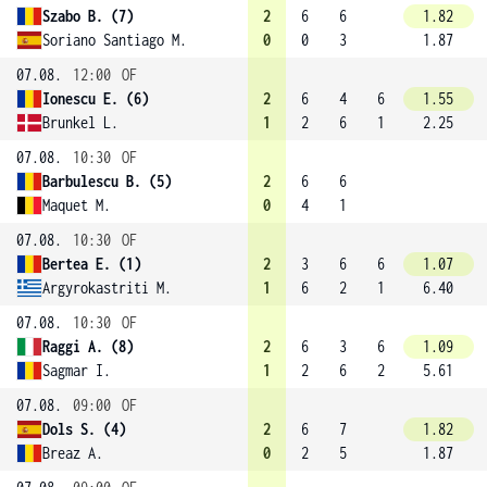
Szabo B. (7)
2
6
6
1.82
Soriano Santiago M.
0
0
3
1.87
07.08.
12:00
OF
Ionescu E. (6)
2
6
4
6
1.55
Brunkel L.
1
2
6
1
2.25
07.08.
10:30
OF
Barbulescu B. (5)
2
6
6
Maquet M.
0
4
1
07.08.
10:30
OF
Bertea E. (1)
2
3
6
6
1.07
Argyrokastriti M.
1
6
2
1
6.40
07.08.
10:30
OF
Raggi A. (8)
2
6
3
6
1.09
Sagmar I.
1
2
6
2
5.61
07.08.
09:00
OF
Dols S. (4)
2
6
7
1.82
Breaz A.
0
2
5
1.87