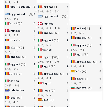
6-4, 6-1
Popa Teiusanu
0
Bertea
[1]
2
3-6, 6-2, 6-1
Argyrokastriti
[Q]
2
Argyrokastriti
[Q]
1
6-3, 6-0
Corvi
[Q]
0
Brunkel
1
2-6, 6-4, 1-6
Bertea
[1]
2
Brunkel
2
Ionescu
[6]
2
6-2, 6-2
6-2, 6-3
Ionescu
[6]
0
Gavrila
0
Ruggeri
[3]
2
6-2, 6-3
Ruggeri
[3]
2
Balan
[WC]
0
1
Maines
0
6-3, 7-6
5-7, 1-6
Raggi
[8]
0
Ionescu
[6]
2
Sagmar
[WC]
1
2-6, 6-3, 2-6
Barbulescu
[5]
2
Ruggeri
[3]
2
Raggi
[8]
2
6-4, 6-1
6-3, 6-0
Dols
[4]
0
Jurca
[Q]
0
Barbulescu
[5]
2
6
6-4, 6-1
Szabo
[7]
0
Maines
2
Maquet
0
3-6, 2-6
1
7-6
, 7-5
Encheva
[2]
2
Andrienko
0
Breaz
[Q]
0
2
2-6, 5-7
Nica
[WC]
0
Dols
[4]
2
3-6, 4-6
Sagmar
[WC]
2