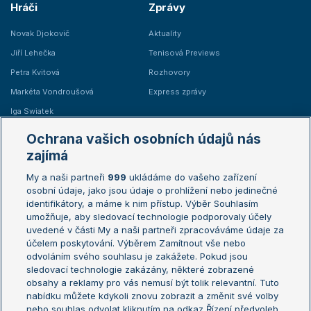
Hráči
Zprávy
Novak Djokovič
Aktuality
Jiří Lehečka
Tenisová Previews
Petra Kvitová
Rozhovory
Markéta Vondroušová
Express zprávy
Iga Swiatek
Marie Bouzková
Ochrana vašich osobních údajů nás
Žebříčky
Kalendář turnajů
zajímá
My a naši partneři
999
ukládáme do vašeho zařízení
Žebříček ATP (muži)
Australian Open
osobní údaje, jako jsou údaje o prohlížení nebo jedinečné
Žebříček WTA (ženy)
French Open
identifikátory, a máme k nim přístup. Výběr Souhlasím
umožňuje, aby sledovací technologie podporovaly účely
Sázkařský žebříček
Wimbledon
uvedené v části My a naši partneři zpracováváme údaje za
US Open
účelem poskytování. Výběrem Zamítnout vše nebo
odvoláním svého souhlasu je zakážete. Pokud jsou
Turnaj mistrů
sledovací technologie zakázány, některé zobrazené
Turnaj mistryň
obsahy a reklamy pro vás nemusí být tolik relevantní. Tuto
Aktualní trendy
nabídku můžete kdykoli znovu zobrazit a změnit své volby
nebo souhlas odvolat kliknutím na odkaz Řízení předvoleb