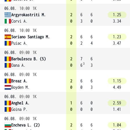
06.08.
10:00
1K
Argyrokastriti M.
2
6
6
1.25
Corvi A.
0
3
0
3.34
06.08.
10:00
1K
Soriano Santiago M.
2
6
6
1.23
Puiac A.
0
2
4
3.47
06.08.
09:00
1K
Barbulescu B. (5)
2
7
6
3
Oana A.
0
6
3
06.08.
09:00
1K
Breaz A.
2
6
6
1.15
Boyden M.
0
0
3
4.49
06.08.
09:00
1K
Anghel A.
1
6
0
2.59
Goina P.
0
0
0
1.41
06.08.
09:00
1K
Encheva L. (2)
2
6
6
1.04