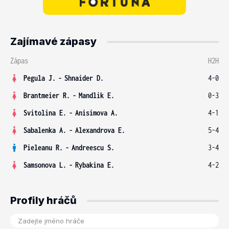
Zajímavé zápasy
Zápas
H2H
Pegula J.
-
Shnaider D.
4-0
Brantmeier R.
-
Mandlik E.
0-3
Svitolina E.
-
Anisimova A.
4-1
Sabalenka A.
-
Alexandrova E.
5-4
Pieleanu R.
-
Andreescu S.
3-4
Samsonova L.
-
Rybakina E.
4-2
Profily hráčů