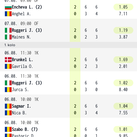
07.08.
09:00
OF
Encheva L. (2)
2
6
6
1.05
Anghel A.
0
3
4
7.11
07.08.
09:00
OF
Ruggeri J. (3)
2
6
6
1.19
Maines N.
0
2
3
3.87
1. kolo
06.08.
11:30
1K
Brunkel L.
2
6
6
1.69
Gavrila O.
0
2
3
2.01
06.08.
11:30
1K
Ruggeri J. (3)
2
6
6
1.02
Jurca S.
0
3
0
8.40
06.08.
10:00
1K
Sagmar I.
2
6
6
1.04
Nica B.
0
3
4
7.55
06.08.
10:00
1K
Szabo B. (7)
2
6
6
1.01
Pastoric D.
0
0
1
9.85