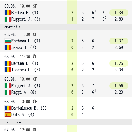
09.08.
10:00
SF
1
Bertea E. (1)
2
6
6
7
1.34
5
Ruggeri J. (3)
1
2
7
6
2.89
čtvrtfinále
08.08.
11:30
ČF
Encheva L. (2)
2
6
6
1.37
Szabo B. (7)
0
3
2
2.69
08.08.
11:30
ČF
Bertea E. (1)
2
6
6
1.25
Ionescu E. (6)
0
2
2
3.34
08.08.
10:00
ČF
Ruggeri J. (3)
2
6
7
1.56
1
Raggi A. (8)
0
3
6
2.23
08.08.
10:00
ČF
Barbulescu B. (5)
2
6
6
Dols S. (4)
0
4
1
osmifinále
07.08.
12:00
OF