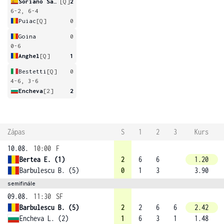
Soriano Santiago
[Q]
2
6-2, 6-4
Puiac
[Q]
0
Goina
0
0-6
Anghel
[Q]
1
Bestetti
[Q]
0
4-6, 3-6
Encheva
[2]
2
Zápas
S
1
2
3
Kurs
10.08.
10:00
F
Bertea E. (1)
2
6
6
1.20
Barbulescu B. (5)
0
1
3
3.90
semifinále
09.08.
11:30
SF
Barbulescu B. (5)
2
2
6
6
2.42
Encheva L. (2)
1
6
3
1
1.48