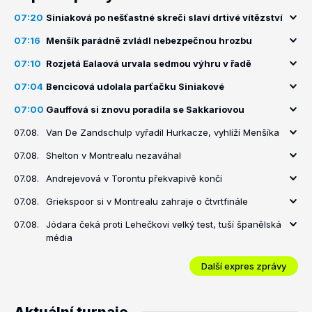
07:20
Siniaková po nešťastné skreči slaví drtivé vítězství
07:16
Menšík parádně zvládl nebezpečnou hrozbu
07:10
Rozjetá Ealaová urvala sedmou výhru v řadě
07:04
Bencicová udolala parťačku Siniakové
07:00
Gauffová si znovu poradila se Sakkariovou
07.08.
Van De Zandschulp vyřadil Hurkacze, vyhlíží Menšíka
07.08.
Shelton v Montrealu nezaváhal
07.08.
Andrejevová v Torontu překvapivě končí
07.08.
Griekspoor si v Montrealu zahraje o čtvrtfinále
07.08.
Jódara čeká proti Lehečkovi velký test, tuší španělská
média
Další expres zprávy