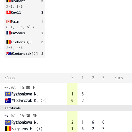
Brabant
0
3-6, 3-6
Knoll
2
Pain
1
5
6-3, 3-6, 6
-7
Cazeaux
2
Liebens
[Q]
0
2-6, 4-6
Wlodarczak
[2]
2
Zápas
S
1
2
3
Kurs
08.07.
15:00
F
Ryzhonkova N.
1
6
Wlodarczak K. (2)
0
2
semifinále
07.07.
15:30
SF
Ryzhonkova N.
2
1
6
6
Boeykens E. (7)
1
6
2
3