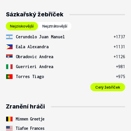
Sázkařský žebříček
Nejziskovější
Nejztrátovější
Cerundolo Juan Manuel
+1737
Eala Alexandra
+1131
Obradovic Andrea
+1126
Guerrieri Andrea
+981
Torres Tiago
+975
Celý žebříček
Zranění hráči
Minnen Greetje
Tiafoe Frances