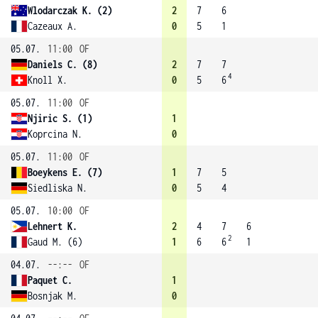
Wlodarczak K. (2)
2
7
6
Cazeaux A.
0
5
1
05.07.
11:00
OF
Daniels C. (8)
2
7
7
4
Knoll X.
0
5
6
05.07.
11:00
OF
Njiric S. (1)
1
Koprcina N.
0
05.07.
11:00
OF
Boeykens E. (7)
1
7
5
Siedliska N.
0
5
4
05.07.
10:00
OF
Lehnert K.
2
4
7
6
2
Gaud M. (6)
1
6
6
1
04.07.
--:--
OF
Paquet C.
1
Bosnjak M.
0