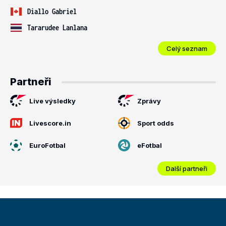
Diallo Gabriel
Tararudee Lanlana
Celý seznam
Partneři
Live výsledky
Zprávy
Livescore.in
Sport odds
EuroFotbal
eFotbal
Další partneři