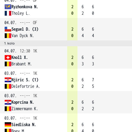
04.07.
--:--
OF
Ryzhonkova N.
2
6
6
Tholey L.
0
2
0
04.07.
--:--
OF
Seguel D. (3)
2
6
6
Van Dyck N.
0
4
4
1. kolo
04.07.
12:30
1K
Knoll X.
2
6
6
Brabant M.
0
3
3
03.07.
--:--
1K
Njiric S. (1)
2
6
7
Delefortrie A.
0
2
5
03.07.
--:--
1K
Koprcina N.
2
6
6
Zimmermann K.
0
2
2
03.07.
--:--
1K
Siedliska N.
2
6
6
Boev M.
0
4
0