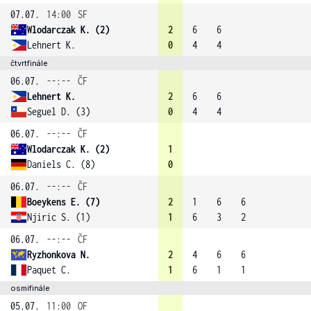
07.07.
14:00
SF
Wlodarczak K. (2)
2
6
6
Lehnert K.
0
4
4
čtvrtfinále
06.07.
--:--
ČF
Lehnert K.
2
6
6
Seguel D. (3)
0
4
4
06.07.
--:--
ČF
Wlodarczak K. (2)
1
Daniels C. (8)
0
06.07.
--:--
ČF
Boeykens E. (7)
2
1
6
6
Njiric S. (1)
1
6
3
2
06.07.
--:--
ČF
Ryzhonkova N.
2
4
6
6
Paquet C.
1
6
1
1
osmifinále
05.07.
11:00
OF