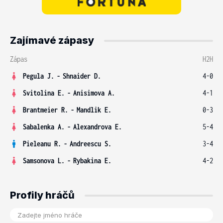
Zajímavé zápasy
Zápas
H2H
Pegula J.
-
Shnaider D.
4-0
Svitolina E.
-
Anisimova A.
4-1
Brantmeier R.
-
Mandlik E.
0-3
Sabalenka A.
-
Alexandrova E.
5-4
Pieleanu R.
-
Andreescu S.
3-4
Samsonova L.
-
Rybakina E.
4-2
Profily hráčů