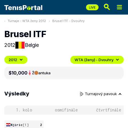
Turnaje - WTA ženy 2012
Brusel ITF - Dvouhry
Brusel ITF
2012
Belgie
2012
WTA (ženy) - Dvouhry
$10,000
Ž
antuka
Výsledky
Turnajový pavouk
1. kolo
osmifinále
čtvrtfinále
Njiric
[1]
2