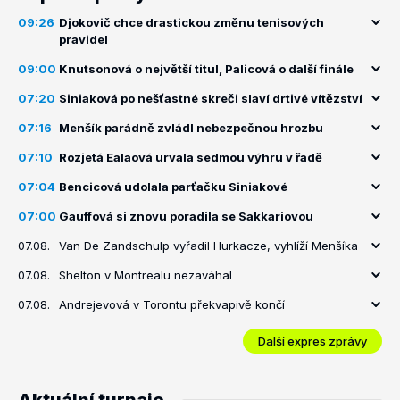
09:26
Djokovič chce drastickou změnu tenisových
pravidel
09:00
Knutsonová o největší titul, Palicová o další finále
07:20
Siniaková po nešťastné skreči slaví drtivé vítězství
07:16
Menšík parádně zvládl nebezpečnou hrozbu
07:10
Rozjetá Ealaová urvala sedmou výhru v řadě
07:04
Bencicová udolala parťačku Siniakové
07:00
Gauffová si znovu poradila se Sakkariovou
07.08.
Van De Zandschulp vyřadil Hurkacze, vyhlíží Menšíka
07.08.
Shelton v Montrealu nezaváhal
07.08.
Andrejevová v Torontu překvapivě končí
Další expres zprávy