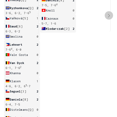
Daniels
[8]
2
4
7-5, 7-6
Ryzhonkova
[Q]
2
Knoll
0
5
3-6, 6-2, 7-6
Vaňková
[5]
1
Cazeaux
0
5-7, 1-6
Gaud
[6]
2
Wlodarczak
[2]
2
6-3, 6-2
Smolina
0
Lehnert
2
4
7-6
, 6-0
Vale Costa
0
Van Dyck
2
2
6-1, 7-6
Khanna
0
Klasen
1
5
4-6, 6-2, 6
-7
Seguel
[3]
2
Daniels
[8]
2
6-4, 7-5
Distelmans
[Q]
0