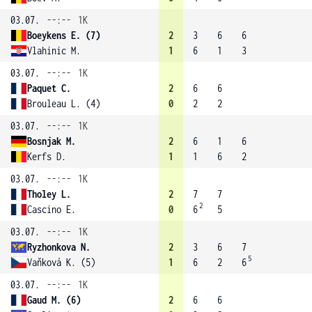
03.07.
--:--
1K
Boeykens E. (7)
2
3
6
6
Vlahinic M.
1
6
1
3
03.07.
--:--
1K
Paquet C.
2
6
6
Brouleau L. (4)
0
2
2
03.07.
--:--
1K
Bosnjak M.
2
6
1
6
Kerfs D.
1
1
6
2
03.07.
--:--
1K
Tholey L.
2
7
7
2
Cascino E.
0
6
5
03.07.
--:--
1K
Ryzhonkova N.
2
3
6
7
5
Vaňková K. (5)
1
6
2
6
03.07.
--:--
1K
Gaud M. (6)
2
6
6