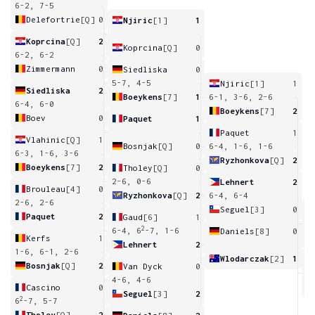
6-2, 7-5
Delefortrie
[Q]
0
Njiric
[1]
1
Koprcina
[Q]
2
Koprcina
[Q]
0
6-2, 6-2
Zimmermann
0
Siedliska
0
5-7, 4-5
Njiric
[1]
1
Siedliska
2
Boeykens
[7]
1
6-1, 3-6, 2-6
6-4, 6-0
Boeykens
[7]
2
Boev
0
Paquet
1
Paquet
1
Vlahinic
[Q]
1
Bosnjak
[Q]
0
6-4, 1-6, 1-6
6-3, 1-6, 3-6
Ryzhonkova
[Q]
2
Boeykens
[7]
2
Tholey
[Q]
0
2-6, 0-6
Lehnert
2
Brouleau
[4]
0
Ryzhonkova
[Q]
2
6-4, 6-4
2-6, 2-6
Seguel
[3]
0
Paquet
2
Gaud
[6]
1
6
2
6-4, 6
-7, 1-6
Daniels
[8]
0
Kerfs
1
Lehnert
2
1-6, 6-1, 2-6
Wlodarczak
[2]
1
Bosnjak
[Q]
2
Van Dyck
0
4
4-6, 4-6
Cascino
0
Seguel
[3]
2
2
6
-7, 5-7
Tholey
[Q]
2