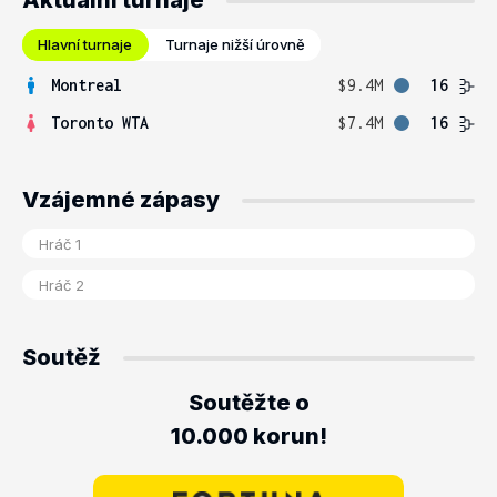
Aktuální turnaje
Hlavní turnaje
Turnaje nižší úrovně
Montreal
$9.4M
16
Toronto WTA
$7.4M
16
Vzájemné zápasy
Soutěž
Soutěžte o
10.000 korun!