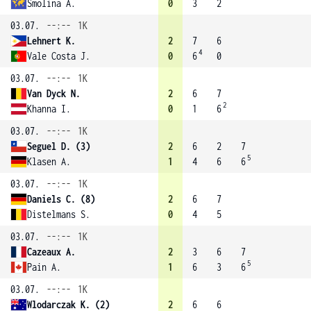
Smolina A.
0
3
2
03.07.
--:--
1K
Lehnert K.
2
7
6
4
Vale Costa J.
0
6
0
03.07.
--:--
1K
Van Dyck N.
2
6
7
2
Khanna I.
0
1
6
03.07.
--:--
1K
Seguel D. (3)
2
6
2
7
5
Klasen A.
1
4
6
6
03.07.
--:--
1K
Daniels C. (8)
2
6
7
Distelmans S.
0
4
5
03.07.
--:--
1K
Cazeaux A.
2
3
6
7
5
Pain A.
1
6
3
6
03.07.
--:--
1K
Wlodarczak K. (2)
2
6
6