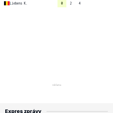
Liebens K.
0
2
4
Expres zprávy