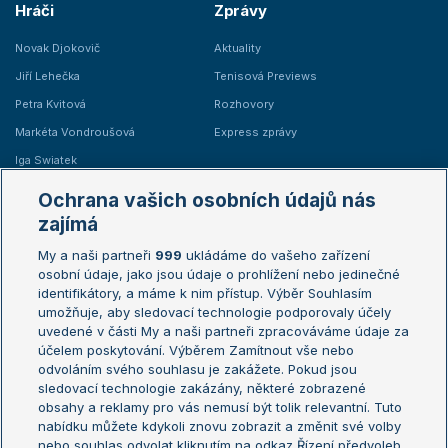
Hráči
Zprávy
Novak Djokovič
Aktuality
Jiří Lehečka
Tenisová Previews
Petra Kvitová
Rozhovory
Markéta Vondroušová
Express zprávy
Iga Swiatek
Marie Bouzková
Ochrana vašich osobních údajů nás
Žebříčky
Kalendář turnajů
zajímá
My a naši partneři
999
ukládáme do vašeho zařízení
Žebříček ATP (muži)
Australian Open
osobní údaje, jako jsou údaje o prohlížení nebo jedinečné
Žebříček WTA (ženy)
French Open
identifikátory, a máme k nim přístup. Výběr Souhlasím
umožňuje, aby sledovací technologie podporovaly účely
Sázkařský žebříček
Wimbledon
uvedené v části My a naši partneři zpracováváme údaje za
US Open
účelem poskytování. Výběrem Zamítnout vše nebo
odvoláním svého souhlasu je zakážete. Pokud jsou
Turnaj mistrů
sledovací technologie zakázány, některé zobrazené
Turnaj mistryň
obsahy a reklamy pro vás nemusí být tolik relevantní. Tuto
Aktualní trendy
nabídku můžete kdykoli znovu zobrazit a změnit své volby
nebo souhlas odvolat kliknutím na odkaz Řízení předvoleb