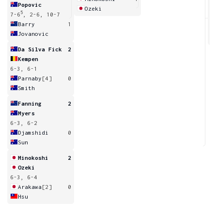
Popovic
Ozeki
5
7-6
, 2-6, 10-7
6
Barry
1
Jovanovic
Da Silva Fick
2
Kempen
6-3, 6-1
Parnaby
[4]
0
Smith
Fanning
2
Myers
6-3, 6-2
Djamshidi
0
Sun
Minokoshi
2
Ozeki
6-3, 6-4
Arakawa
[2]
0
Hsu