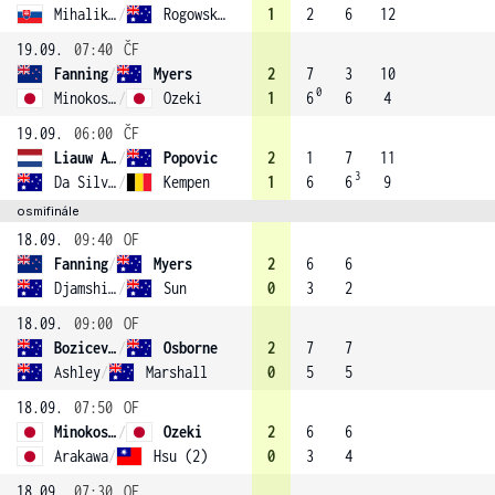
Mihalikova
/
Rogowska (3)
1
2
6
12
19.09.
07:40
ČF
Fanning
/
Myers
2
7
3
10
0
Minokoshi
/
Ozeki
1
6
6
4
19.09.
06:00
ČF
Liauw A Fong
/
Popovic
2
1
7
11
3
Da Silva Fick
/
Kempen
1
6
6
9
osmifinále
18.09.
09:40
OF
Fanning
/
Myers
2
6
6
Djamshidi
/
Sun
0
3
2
18.09.
09:00
OF
Bozicevic
/
Osborne
2
7
7
Ashley
/
Marshall
0
5
5
18.09.
07:50
OF
Minokoshi
/
Ozeki
2
6
6
Arakawa
/
Hsu (2)
0
3
4
18.09.
07:30
OF