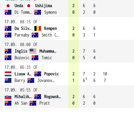
Ueda
/
Ushijima
2
6
6
Di Tommaso
/
Symons
0
2
0
17.09.
08:15
OF
Da Silva Fick
/
Kempen
2
6
6
Parnaby
/
Smith (4)
0
3
1
17.09.
08:00
OF
Inglis
/
Muhammad (1)
2
7
6
Bozovic
/
Tomic
0
5
4
17.09.
06:35
OF
Liauw A Fong
/
Popovic
2
7
2
10
5
Barry
/
Jovanovic
1
6
6
7
17.09.
05:55
OF
Mihalikova
/
Rogowska (3)
2
6
6
Ah San
/
Pratt
0
2
0