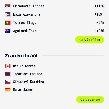
Obradovic Andrea
+1126
Eala Alexandra
+1091
Torres Tiago
+975
Aguiard Enzo
+936
Celý žebříček
Zranění hráči
Diallo Gabriel
Tararudee Lanlana
Siniaková Kateřina
Munar Jaume
Celý seznam