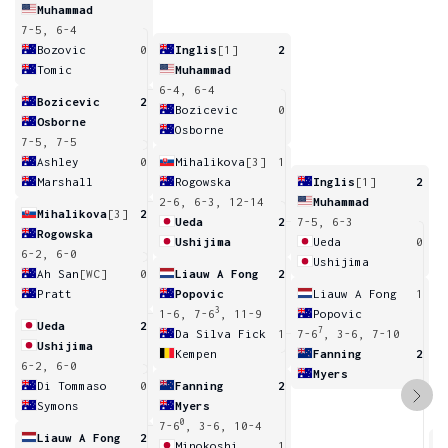
Muhammad
7-5, 6-4
Bozovic
0
Inglis
[1]
2
Tomic
Muhammad
6-4, 6-4
Bozicevic
2
Bozicevic
0
Osborne
Osborne
7-5, 7-5
Ashley
0
Mihalikova
[3]
1
Marshall
Rogowska
Inglis
[1]
2
2-6, 6-3, 12-14
Muhammad
Mihalikova
[3]
2
Ueda
2
7-5, 6-3
Rogowska
Ushijima
Ueda
0
6-2, 6-0
Ushijima
Ah San
[WC]
0
Liauw A Fong
2
Pratt
Popovic
Liauw A Fong
1
3
1-6, 7-6
, 11-9
Popovic
Ueda
2
7
Da Silva Fick
1
7-6
, 3-6, 7-10
Ushijima
Kempen
Fanning
2
6-2, 6-0
Myers
Di Tommaso
0
Fanning
2
Symons
Myers
0
7-6
, 3-6, 10-4
Liauw A Fong
2
Minokoshi
1