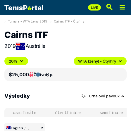
Turnaje - WTA ženy 2019
Cairns ITF - Čtyřhry
Cairns ITF
2019
Austrálie
2019
WTA (ženy) - Čtyřhry
$25,000
Ž
tvrdý p.
Výsledky
Turnajový pavouk
osmifinále
čtvrtfinále
semifinále
Inglis
[1]
2