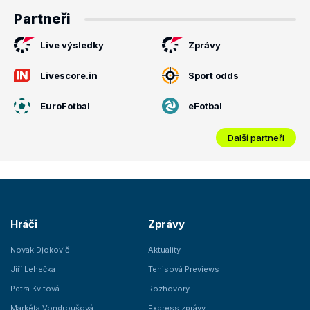
Partneři
Live výsledky
Zprávy
Livescore.in
Sport odds
EuroFotbal
eFotbal
Další partneři
Hráči
Zprávy
Novak Djokovič
Aktuality
Jiří Lehečka
Tenisová Previews
Petra Kvitová
Rozhovory
Markéta Vondroušová
Express zprávy