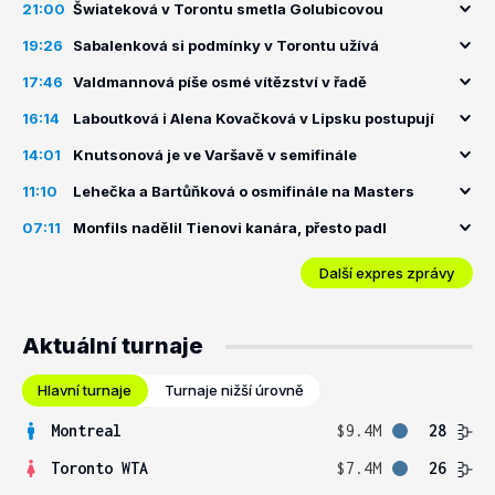
21:00
Šwiateková v Torontu smetla Golubicovou
19:26
Sabalenková si podmínky v Torontu užívá
17:46
Valdmannová píše osmé vítězství v řadě
16:14
Laboutková i Alena Kovačková v Lipsku postupují
14:01
Knutsonová je ve Varšavě v semifinále
11:10
Lehečka a Bartůňková o osmifinále na Masters
07:11
Monfils nadělil Tienovi kanára, přesto padl
Další expres zprávy
Aktuální turnaje
Hlavní turnaje
Turnaje nižší úrovně
Montreal
$9.4M
28
Toronto WTA
$7.4M
26