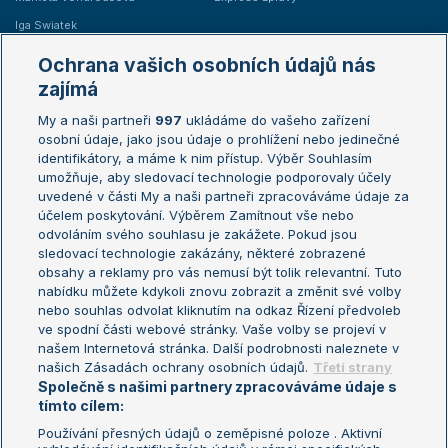
Iga Swiatek
Marie Bouzková
Ochrana vašich osobních údajů nás
Žebříčky
Kalendář turnajů
zajímá
My a naši partneři
997
ukládáme do vašeho zařízení
Žebříček ATP (muži)
Australian Open
osobní údaje, jako jsou údaje o prohlížení nebo jedinečné
Žebříček WTA (ženy)
French Open
identifikátory, a máme k nim přístup. Výběr Souhlasím
umožňuje, aby sledovací technologie podporovaly účely
Sázkařský žebříček
Wimbledon
uvedené v části My a naši partneři zpracováváme údaje za
US Open
účelem poskytování. Výběrem Zamítnout vše nebo
odvoláním svého souhlasu je zakážete. Pokud jsou
Turnaj mistrů
sledovací technologie zakázány, některé zobrazené
Turnaj mistryň
obsahy a reklamy pro vás nemusí být tolik relevantní. Tuto
Aktualní trendy
nabídku můžete kdykoli znovu zobrazit a změnit své volby
nebo souhlas odvolat kliknutím na odkaz Řízení předvoleb
ve spodní části webové stránky. Vaše volby se projeví v
Fotbalové přestupy
našem Internetová stránka. Další podrobnosti naleznete v
Livesport Daily
našich Zásadách ochrany osobních údajů.
Třetí strany
Společně s našimi partnery zpracováváme údaje s
LS Prague Open
tímto cílem:
Používání přesných údajů o zeměpisné poloze . Aktivní