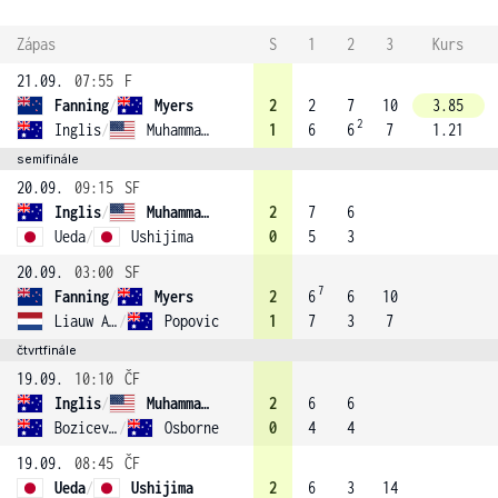
Zápas
S
1
2
3
Kurs
21.09.
07:55
F
Fanning
/
Myers
2
2
7
10
3.85
2
Inglis
/
Muhammad (1)
1
6
6
7
1.21
semifinále
20.09.
09:15
SF
Inglis
/
Muhammad (1)
2
7
6
Ueda
/
Ushijima
0
5
3
20.09.
03:00
SF
7
Fanning
/
Myers
2
6
6
10
Liauw A Fong
/
Popovic
1
7
3
7
čtvrtfinále
19.09.
10:10
ČF
Inglis
/
Muhammad (1)
2
6
6
Bozicevic
/
Osborne
0
4
4
19.09.
08:45
ČF
Ueda
/
Ushijima
2
6
3
14