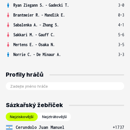
Ryan Ziegann S.
-
Gadecki T.
3-0
Brantmeier R.
-
Mandlik E.
0-3
Sabalenka A.
-
Zhang S.
4-1
Sakkari M.
-
Gauff C.
5-6
Mertens E.
-
Osaka N.
3-5
Norrie C.
-
De Minaur A.
3-3
Profily hráčů
Sázkařský žebříček
Nejziskovější
Nejztrátovější
Cerundolo Juan Manuel
+1737