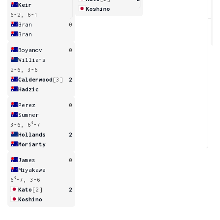
Keir
Koshino
6-2, 6-1
7
Bran
0
Bran
Boyanov
0
Williams
2-6, 3-6
Calderwood
[3]
2
Hadzic
Perez
0
Sumner
3
3-6, 6
-7
Hollands
2
Moriarty
James
0
Miyakawa
3
6
-7, 3-6
Kato
[2]
2
Koshino