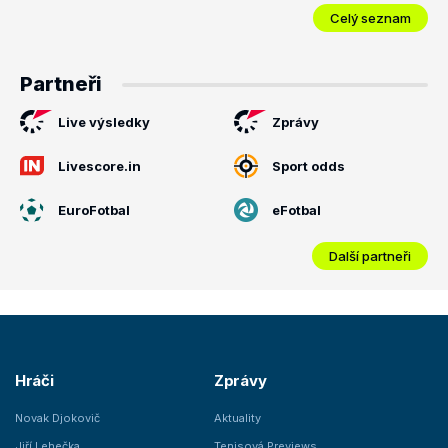
Celý seznam
Partneři
Live výsledky
Zprávy
Livescore.in
Sport odds
EuroFotbal
eFotbal
Další partneři
Hráči
Zprávy
Novak Djokovič
Aktuality
Jiří Lehečka
Tenisová Previews