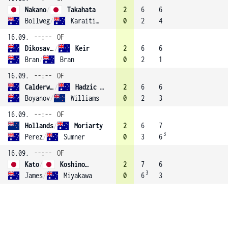
Nakano
/
Takahata
2
6
6
Bollweg
/
Karaitiana
0
2
4
16.09.
--:--
OF
Dikosavljevic
/
Keir
2
6
6
Bran
/
Bran
0
2
1
16.09.
--:--
OF
Calderwood
/
Hadzic (3)
2
6
6
Boyanov
/
Williams
0
2
3
16.09.
--:--
OF
Hollands
/
Moriarty
2
6
7
3
Perez
/
Sumner
0
3
6
16.09.
--:--
OF
Kato
/
Koshino (2)
2
7
6
3
James
/
Miyakawa
0
6
3