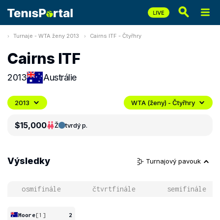
Turnaje - WTA ženy 2013
Cairns ITF - Čtyřhry
Cairns ITF
2013
Austrálie
2013
WTA (ženy) - Čtyřhry
$15,000
Ž
tvrdý p.
Výsledky
Turnajový pavouk
osmifinále
čtvrtfinále
semifinále
Moore
[1]
2