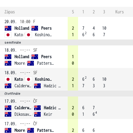
Zápas
S
1
2
3
Kurs
20.09.
10:00
F
Holland
/
Peers
2
7
4
10
2
Kato
/
Koshino (2)
1
6
6
7
semifinále
18.09.
--:--
SF
Holland
/
Peers
1
Moore
/
Patterson (1)
0
18.09.
--:--
SF
2
Kato
/
Koshino (2)
2
6
6
10
Calderwood
/
Hadzic (3)
1
7
3
3
čtvrtfinále
17.09.
--:--
ČF
Calderwood
/
Hadzic (3)
2
6
7
4
Dikosavljevic
/
Keir
0
1
6
17.09.
--:--
ČF
Moore
/
Patterson (1)
2
6
6