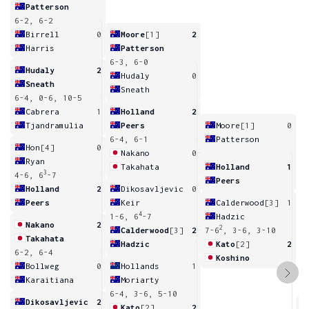
Patterson
6-2, 6-2
Birrell
0
Moore
[1]
2
Harris
Patterson
6-3, 6-0
Hudaly
2
Hudaly
0
Sneath
Sneath
6-4, 0-6, 10-5
Cabrera
1
Holland
2
Tjandramulia
Peers
Moore
[1]
0
6-4, 6-1
Patterson
Hon
[4]
0
Nakano
0
Ryan
Takahata
Holland
1
3
4-6, 6
-7
Peers
Holland
2
Dikosavljevic
0
Peers
Keir
Calderwood
[3]
1
4
1-6, 6
-7
Hadzic
Nakano
2
2
Calderwood
[3]
2
7-6
, 3-6, 3-10
Takahata
Hadzic
Kato
[2]
2
6-2, 6-4
Koshino
Bollweg
0
Hollands
1
Karaitiana
Moriarty
6-4, 3-6, 5-10
Dikosavljevic
2
Kato
[2]
2