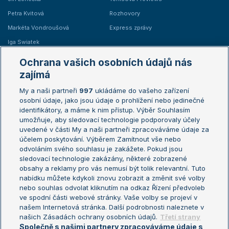
Petra Kvitová
Rozhovory
Markéta Vondroušová
Express zprávy
Iga Swiatek
Marie Bouzková
Ochrana vašich osobních údajů nás
Žebříčky
Kalendář turnajů
zajímá
My a naši partneři
997
ukládáme do vašeho zařízení
Žebříček ATP (muži)
Australian Open
osobní údaje, jako jsou údaje o prohlížení nebo jedinečné
Žebříček WTA (ženy)
French Open
identifikátory, a máme k nim přístup. Výběr Souhlasím
umožňuje, aby sledovací technologie podporovaly účely
Sázkařský žebříček
Wimbledon
uvedené v části My a naši partneři zpracováváme údaje za
US Open
účelem poskytování. Výběrem Zamítnout vše nebo
odvoláním svého souhlasu je zakážete. Pokud jsou
Turnaj mistrů
sledovací technologie zakázány, některé zobrazené
Turnaj mistryň
obsahy a reklamy pro vás nemusí být tolik relevantní. Tuto
Aktualní trendy
nabídku můžete kdykoli znovu zobrazit a změnit své volby
nebo souhlas odvolat kliknutím na odkaz Řízení předvoleb
ve spodní části webové stránky. Vaše volby se projeví v
Fotbalové přestupy
našem Internetová stránka. Další podrobnosti naleznete v
Livesport Daily
našich Zásadách ochrany osobních údajů.
Třetí strany
Společně s našimi partnery zpracováváme údaje s
LS Prague Open