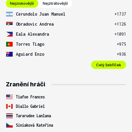
Nejziskovější
Nejztrátovější
Cerundolo Juan Manuel
+1737
Obradovic Andrea
+1126
Eala Alexandra
+1091
Torres Tiago
+975
Aguiard Enzo
+936
Celý žebříček
Zranění hráči
Tiafoe Frances
Diallo Gabriel
Tararudee Lanlana
Siniaková Kateřina