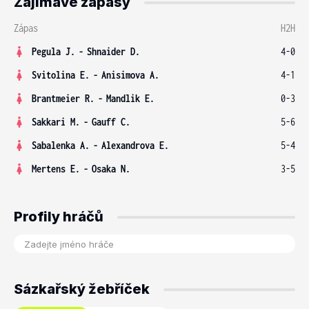
Zajímavé zápasy
Zápas
H2H
Pegula J.
-
Shnaider D.
4-0
Svitolina E.
-
Anisimova A.
4-1
Brantmeier R.
-
Mandlik E.
0-3
Sakkari M.
-
Gauff C.
5-6
Sabalenka A.
-
Alexandrova E.
5-4
Mertens E.
-
Osaka N.
3-5
Profily hráčů
Sázkařský žebříček