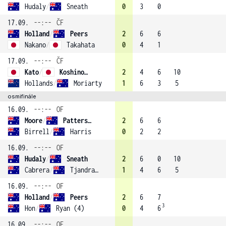
Hudaly
/
Sneath
0
3
0
17.09.
--:--
ČF
Holland
/
Peers
2
6
6
Nakano
/
Takahata
0
4
1
17.09.
--:--
ČF
Kato
/
Koshino (2)
2
4
6
10
Hollands
/
Moriarty
1
6
3
5
osmifinále
16.09.
--:--
OF
Moore
/
Patterson (1)
2
6
6
Birrell
/
Harris
0
2
2
16.09.
--:--
OF
Hudaly
/
Sneath
2
6
0
10
Cabrera
/
Tjandramulia
1
4
6
5
16.09.
--:--
OF
Holland
/
Peers
2
6
7
3
Hon
/
Ryan (4)
0
4
6
16.09.
--:--
OF