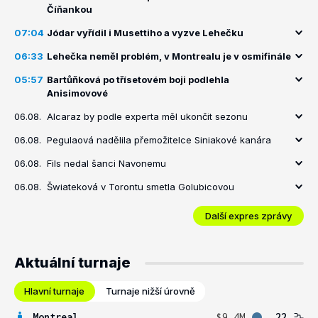
Číňankou
07:04
Jódar vyřídil i Musettiho a vyzve Lehečku
06:33
Lehečka neměl problém, v Montrealu je v osmifinále
05:57
Bartůňková po třísetovém boji podlehla
Anisimovové
06.08.
Alcaraz by podle experta měl ukončit sezonu
06.08.
Pegulaová nadělila přemožitelce Siniakové kanára
06.08.
Fils nedal šanci Navonemu
06.08.
Šwiateková v Torontu smetla Golubicovou
Další expres zprávy
Aktuální turnaje
Hlavní turnaje
Turnaje nižší úrovně
Montreal
$9.4M
22