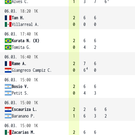
Alves C.
1
3
7
6
06.03.
18:20
1K
Tan H.
2
6
6
Villarreal A.
0
0
0
06.03.
17:40
1K
Kurata N. (8)
2
6
6
Tomita G.
0
4
2
06.03.
16:40
1K
Rame A.
2
7
6
4
Giangreco Campiz C.
0
6
0
06.03.
15:00
1K
Bosio V.
2
6
6
Petit S.
0
4
3
06.03.
15:00
1K
Escauriza L.
2
2
6
6
Baranano P.
1
6
3
2
06.03.
15:00
1K
Zacarias M.
2
6
6