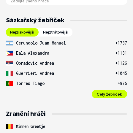
Sázkařský žebříček
Nejziskovější
Nejztrátovější
Cerundolo Juan Manuel
+1737
Eala Alexandra
+1131
Obradovic Andrea
+1126
Guerrieri Andrea
+1045
Torres Tiago
+975
Celý žebříček
Zranění hráči
Minnen Greetje