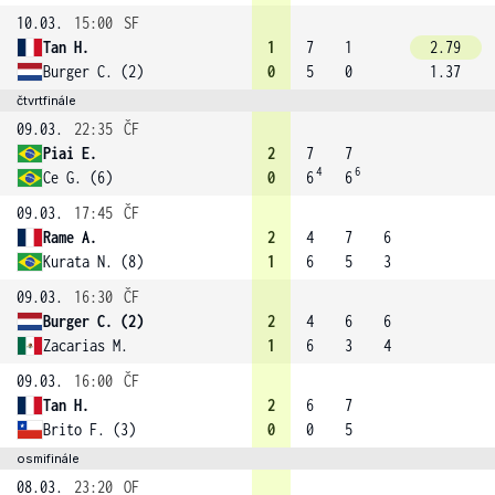
10.03.
15:00
SF
Tan H.
1
7
1
2.79
Burger C. (2)
0
5
0
1.37
čtvrtfinále
09.03.
22:35
ČF
Piai E.
2
7
7
4
6
Ce G. (6)
0
6
6
09.03.
17:45
ČF
Rame A.
2
4
7
6
Kurata N. (8)
1
6
5
3
09.03.
16:30
ČF
Burger C. (2)
2
4
6
6
Zacarias M.
1
6
3
4
09.03.
16:00
ČF
Tan H.
2
6
7
Brito F. (3)
0
0
5
osmifinále
08.03.
23:20
OF