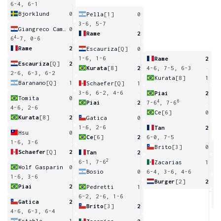
6-4, 6-1
Bjorklund
0
Pella
[1]
0
3-6, 5-7
Giangreco Campiz
0
Rame
2
4
6
-7, 0-6
Rame
2
Escauriza
[Q]
0
1-6, 1-6
Rame
2
Escauriza
[Q]
2
Kurata
[8]
2
4-6, 7-5, 6-3
2-6, 6-3, 6-2
Kurata
[8]
1
Baranano
[Q]
1
Schaefer
[Q]
1
3-6, 6-2, 4-6
Piai
2
Tomita
0
4
6
Piai
2
7-6
, 7-6
4-6, 2-6
Ce
[6]
0
Kurata
[8]
2
Gatica
0
1-6, 2-6
Tan
2
Hsu
0
Ce
[6]
2
6-0, 7-5
1-6, 3-6
Brito
[3]
0
Schaefer
[Q]
2
Tan
2
6
2
6-1, 7-6
Zacarias
1
Wolf Gasparin
0
Bosio
0
6-4, 3-6, 4-6
1-6, 3-6
Burger
[2]
2
Piai
2
Pedretti
1
7
6-2, 2-6, 1-6
Gatica
2
Brito
[3]
2
4-6, 6-3, 6-4
Estable
1