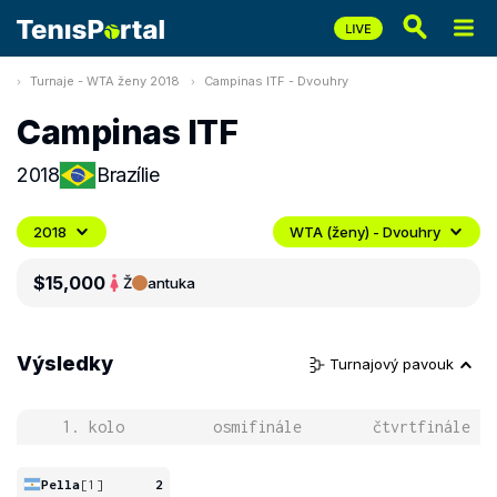
Turnaje - WTA ženy 2018
Campinas ITF - Dvouhry
Campinas ITF
2018
Brazílie
2018
WTA (ženy) - Dvouhry
$15,000
Ž
antuka
Výsledky
Turnajový pavouk
1. kolo
osmifinále
čtvrtfinále
Pella
[1]
2