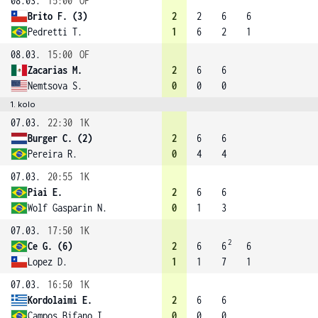
08.03.
15:00
OF
Brito F. (3)
2
2
6
6
Pedretti T.
1
6
2
1
08.03.
15:00
OF
Zacarias M.
2
6
6
Nemtsova S.
0
0
0
1. kolo
07.03.
22:30
1K
Burger C. (2)
2
6
6
Pereira R.
0
4
4
07.03.
20:55
1K
Piai E.
2
6
6
Wolf Gasparin N.
0
1
3
07.03.
17:50
1K
2
Ce G. (6)
2
6
6
6
Lopez D.
1
1
7
1
07.03.
16:50
1K
Kordolaimi E.
2
6
6
Campos Bifano I.
0
0
0