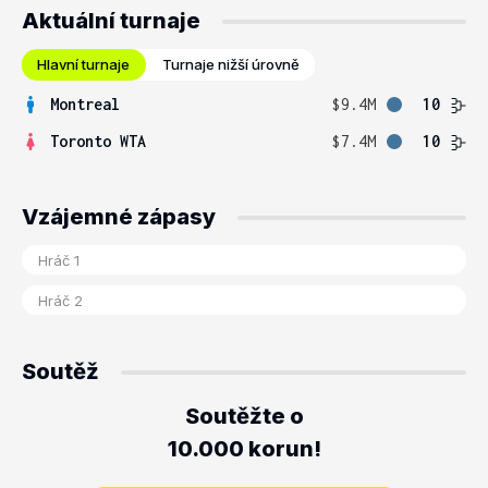
Aktuální turnaje
Hlavní turnaje
Turnaje nižší úrovně
Montreal
$9.4M
10
Toronto WTA
$7.4M
10
Vzájemné zápasy
Soutěž
Soutěžte o
10.000 korun!