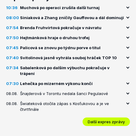
10:36
Muchová po operaci zrušila další turnaj
08:00
Siniaková a Zhang zničily Gauffovou a dál dominují
07:54
Brenda Fruhvirtová pokračuje v návratu
07:50
Hejtmánková hraje o druhou trofej
07:45
Palicová se znovu po týdnu porve o titul
07:40
Svitolinová jasně vyhrála souboj hráček TOP 10
07:34
Sabalenková po dalším výbuchu pokračuje v
trápení
07:30
Lehečka po mizerném výkonu končí
08.08.
Šnajderová v Torontu nedala šanci Pegulaové
08.08.
Šwiateková otočila zápas s Kosťukovou a je ve
čtvrtfinále
Další expres zprávy