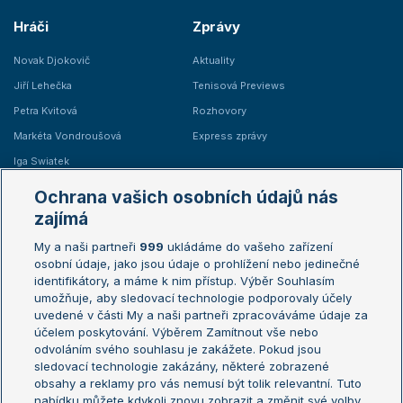
Hráči
Zprávy
Novak Djokovič
Aktuality
Jiří Lehečka
Tenisová Previews
Petra Kvitová
Rozhovory
Markéta Vondroušová
Express zprávy
Iga Swiatek
Marie Bouzková
Ochrana vašich osobních údajů nás
Žebříčky
Kalendář turnajů
zajímá
My a naši partneři
999
ukládáme do vašeho zařízení
Žebříček ATP (muži)
Australian Open
osobní údaje, jako jsou údaje o prohlížení nebo jedinečné
Žebříček WTA (ženy)
French Open
identifikátory, a máme k nim přístup. Výběr Souhlasím
umožňuje, aby sledovací technologie podporovaly účely
Sázkařský žebříček
Wimbledon
uvedené v části My a naši partneři zpracováváme údaje za
US Open
účelem poskytování. Výběrem Zamítnout vše nebo
odvoláním svého souhlasu je zakážete. Pokud jsou
Turnaj mistrů
sledovací technologie zakázány, některé zobrazené
Turnaj mistryň
obsahy a reklamy pro vás nemusí být tolik relevantní. Tuto
Aktualní trendy
nabídku můžete kdykoli znovu zobrazit a změnit své volby