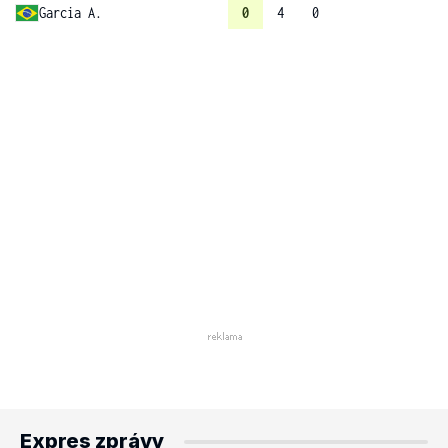
Garcia A.
0
4
0
Expres zprávy