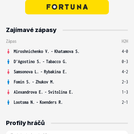
Zajímavé zápasy
Zápas
H2H
Miroshnichenko V.
-
Khatamova S.
4-0
D'Agostino S.
-
Tabacco G.
0-3
Samsonova L.
-
Rybakina E.
4-2
Fomin S.
-
Zhukov M.
2-3
Alexandrova E.
-
Svitolina E.
1-3
Lootsma N.
-
Koenders R.
2-1
Profily hráčů