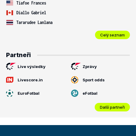
Tiafoe Frances
Diallo Gabriel
Tararudee Lanlana
Celý seznam
Partneři
Live výsledky
Zprávy
Livescore.in
Sport odds
EuroFotbal
eFotbal
Další partneři