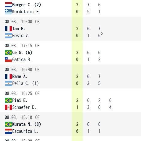
Burger C. (2)
2
7
6
Kordolaimi E.
0
5
1
08.03.
19:00
OF
Tan H.
2
6
7
2
Bosio V.
0
1
6
08.03.
17:15
OF
Ce G. (6)
2
6
6
Gatica B.
0
1
2
08.03.
16:40
OF
Rame A.
2
6
7
Pella C. (1)
0
3
5
08.03.
16:25
OF
Piai E.
2
6
2
6
Schaefer D.
1
3
6
4
08.03.
15:10
OF
Kurata N. (8)
2
6
6
Escauriza L.
0
1
1