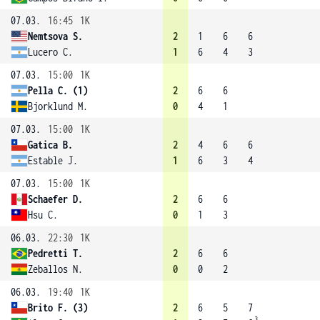
07.03.
16:45
1K
Nemtsova S.
2
1
6
6
Lucero C.
1
6
4
3
07.03.
15:00
1K
Pella C. (1)
2
6
6
Bjorklund M.
0
4
1
07.03.
15:00
1K
Gatica B.
2
4
6
6
Estable J.
1
6
3
4
07.03.
15:00
1K
Schaefer D.
2
6
6
Hsu C.
0
1
3
06.03.
22:30
1K
Pedretti T.
2
6
6
Zeballos N.
0
0
2
06.03.
19:40
1K
Brito F. (3)
2
6
5
7
3