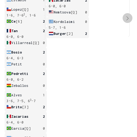
Zacarias
2
6-0, 6-0
Lopez
[Q]
1
Nemtsova
[Q]
0
2
1-6, 7-6
, 1-6
Ce
[6]
2
Kordolaimi
0
5-7, 1-6
Tan
2
Burger
[2]
2
6-0, 6-0
Villarreal
[Q]
0
Bosio
2
6-4, 6-3
Petit
0
Pedretti
2
6-0, 6-2
Zeballos
0
Alves
1
3
3-6, 7-5, 6
-7
Brito
[3]
2
Zacarias
2
6-4, 6-0
Garcia
[Q]
0