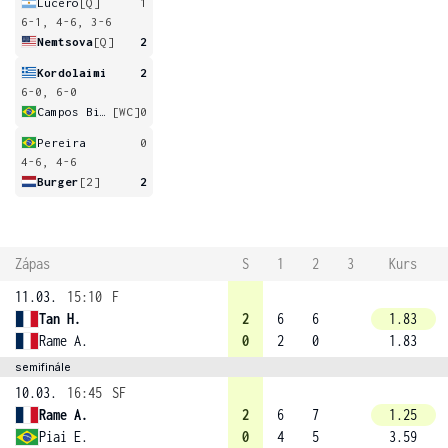
Lucero
[Q]
1
6-1, 4-6, 3-6
Nemtsova
[Q]
2
Kordolaimi
2
6-0, 6-0
Campos Bifano
[WC]
0
Pereira
0
4-6, 4-6
Burger
[2]
2
Zápas
S
1
2
3
Kurs
11.03.
15:10
F
Tan H.
2
6
6
1.83
Rame A.
0
2
0
1.83
semifinále
10.03.
16:45
SF
Rame A.
2
6
7
1.25
Piai E.
0
4
5
3.59