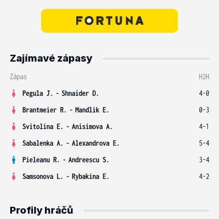
Zajímavé zápasy
Zápas
H2H
Pegula J.
-
Shnaider D.
4-0
Brantmeier R.
-
Mandlik E.
0-3
Svitolina E.
-
Anisimova A.
4-1
Sabalenka A.
-
Alexandrova E.
5-4
Pieleanu R.
-
Andreescu S.
3-4
Samsonova L.
-
Rybakina E.
4-2
Profily hráčů