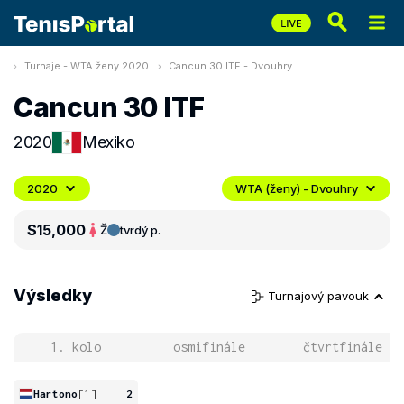
Turnaje - WTA ženy 2020
Cancun 30 ITF - Dvouhry
Cancun 30 ITF
2020
Mexiko
2020
WTA (ženy) - Dvouhry
$15,000
Ž
tvrdý p.
Výsledky
Turnajový pavouk
1. kolo
osmifinále
čtvrtfinále
Hartono
[1]
2