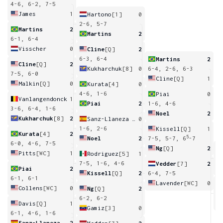
4-6, 6-2, 7-5
James
1
Hartono
[1]
0
2-6, 5-7
Martins
2
Martins
2
6-1, 6-4
Visscher
0
Cline
[Q]
2
6-3, 6-4
Martins
2
Cline
[Q]
2
Kukharchuk
[8]
0
6-4, 2-6, 6-3
7-5, 6-0
Cline
[Q]
1
Malkin
[Q]
0
Kurata
[4]
0
4-6, 1-6
Piai
0
Vanlangendonck
1
Piai
2
1-6, 4-6
3-6, 6-4, 1-6
Noel
2
Kukharchuk
[8]
2
Sanz-Llaneza Fernandez
0
1-6, 2-6
Kissell
[Q]
1
Kurata
[4]
2
5
Noel
2
7-5, 5-7, 6
-7
6-0, 4-6, 7-5
Ng
[Q]
2
Pitts
[WC]
1
Rodriguez
[5]
1
6
7-5, 1-6, 4-6
Vedder
[7]
2
Piai
2
Kissell
[Q]
2
6-4, 7-5
6-1, 6-1
Lavender
[WC]
0
Collens
[WC]
0
Ng
[Q]
2
5
6-2, 6-2
Davis
[Q]
1
Gamiz
[3]
0
6-1, 4-6, 1-6
Sanz-Llaneza Fernandez
2