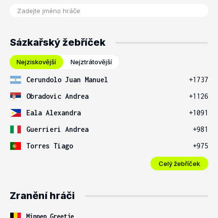
Sázkařský žebříček
Nejziskovější
Nejztrátovější
Cerundolo Juan Manuel
+1737
Obradovic Andrea
+1126
Eala Alexandra
+1091
Guerrieri Andrea
+981
Torres Tiago
+975
Celý žebříček
Zranění hráči
Minnen Greetje