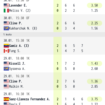
30.01.
15:30
OF
Lavender E.
2
6
6
3.50
Meliss V. (2)
0
2
2
1.25
30.01.
15:30
OF
Cline P.
2
6
6
2.25
Kukharchuk N. (8)
0
3
4
1.56
1. kolo
30.01.
15:30
1K
Gamiz A. (3)
2
6
5
7
Fung S.
1
4
7
5
29.01.
18:00
1K
Kissell J.
1
7
2
1.43
Sysoeva A.
0
5
0
2.60
29.01.
16:30
1K
Cline P.
2
7
6
1.36
Malkin M.
0
5
0
2.85
29.01.
16:30
1K
Sanz-Llaneza Fernandez A.
2
1
6
6
3.75
Davis E.
1
6
4
1
1.22