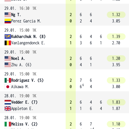
29.01.
16:30
1K
Ng T.
2
6
6
1.32
Perez Garcia M.
0
2
4
3.05
29.01.
15:00
1K
Kukharchuk N. (8)
2
6
4
6
1.39
Vanlangendonck E.
1
3
6
1
2.70
29.01.
15:00
1K
Noel A.
2
6
6
1.20
Zhu A. (6)
0
4
1
3.95
29.01.
15:00
1K
Rodriguez V. (5)
2
7
6
1.33
6
Aikawa M.
0
6
4
3.00
28.01.
19:00
1K
Vedder E. (7)
2
6
4
6
1.83
Appleton E.
1
1
6
4
1.87
28.01.
19:00
1K
Meliss V. (2)
2
6
7
1.10
4