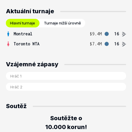
Aktuální turnaje
Hlavní turnaje
Turnaje nižší úrovně
Montreal
$9.4M
16
Toronto WTA
$7.4M
16
Vzájemné zápasy
Soutěž
Soutěžte o
10.000 korun!