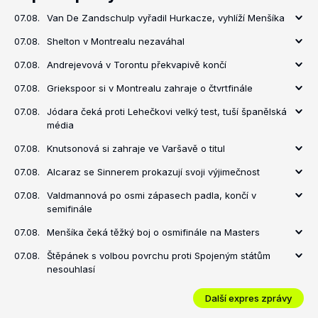
07.08.
Van De Zandschulp vyřadil Hurkacze, vyhlíží Menšíka
07.08.
Shelton v Montrealu nezaváhal
07.08.
Andrejevová v Torontu překvapivě končí
07.08.
Griekspoor si v Montrealu zahraje o čtvrtfinále
07.08.
Jódara čeká proti Lehečkovi velký test, tuší španělská
média
07.08.
Knutsonová si zahraje ve Varšavě o titul
07.08.
Alcaraz se Sinnerem prokazují svoji výjimečnost
07.08.
Valdmannová po osmi zápasech padla, končí v
semifinále
07.08.
Menšíka čeká těžký boj o osmifinále na Masters
07.08.
Štěpánek s volbou povrchu proti Spojeným státům
nesouhlasí
Další expres zprávy