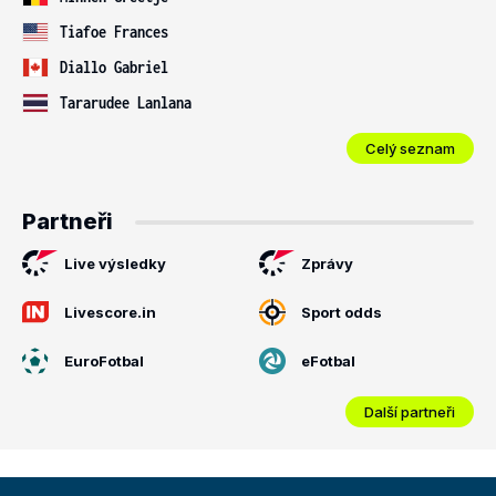
Tiafoe Frances
Diallo Gabriel
Tararudee Lanlana
Celý seznam
Partneři
Live výsledky
Zprávy
Livescore.in
Sport odds
EuroFotbal
eFotbal
Další partneři