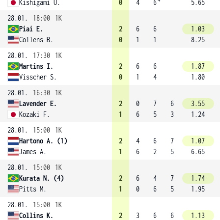
Kishigami U.
0
4
6
5.65
28.01.
18:00
1K
Piai E.
2
6
6
1.03
Collens B.
0
1
1
8.25
28.01.
17:30
1K
Martins I.
2
6
6
1.87
Visscher S.
0
1
4
1.80
28.01.
16:30
1K
Lavender E.
2
0
7
6
3.55
Kozaki F.
1
6
5
3
1.24
28.01.
15:00
1K
Hartono A. (1)
2
4
6
7
1.07
James A.
1
6
2
5
6.65
28.01.
15:00
1K
Kurata N. (4)
2
6
4
7
1.74
Pitts M.
1
0
6
5
1.95
28.01.
15:00
1K
Collins K.
2
3
6
6
1.13