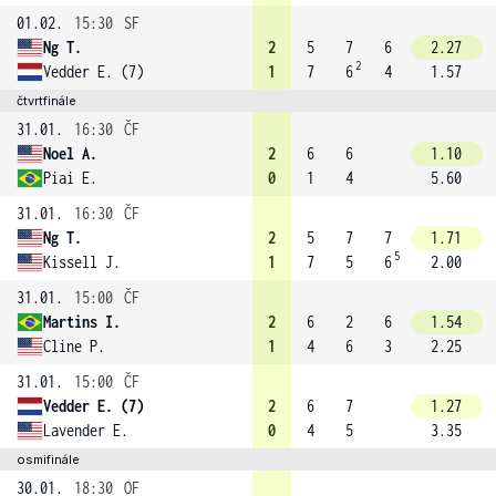
01.02.
15:30
SF
Ng T.
2
5
7
6
2.27
2
Vedder E. (7)
1
7
6
4
1.57
čtvrtfinále
31.01.
16:30
ČF
Noel A.
2
6
6
1.10
Piai E.
0
1
4
5.60
31.01.
16:30
ČF
Ng T.
2
5
7
7
1.71
5
Kissell J.
1
7
5
6
2.00
31.01.
15:00
ČF
Martins I.
2
6
2
6
1.54
Cline P.
1
4
6
3
2.25
31.01.
15:00
ČF
Vedder E. (7)
2
6
7
1.27
Lavender E.
0
4
5
3.35
osmifinále
30.01.
18:30
OF