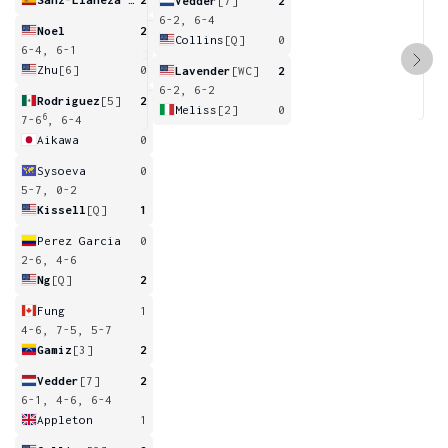
Vedder
[7]
2
6-2, 6-4
Noel
2
Collins
[Q]
0
6-4, 6-1
Zhu
[6]
0
Lavender
[WC]
2
6-2, 6-2
Rodriguez
[5]
2
Meliss
[2]
0
6
7-6
, 6-4
Aikawa
0
Sysoeva
0
5-7, 0-2
Kissell
[Q]
1
Perez Garcia
0
2-6, 4-6
Ng
[Q]
2
Fung
1
4-6, 7-5, 5-7
Gamiz
[3]
2
Vedder
[7]
2
6-1, 4-6, 6-4
Appleton
1