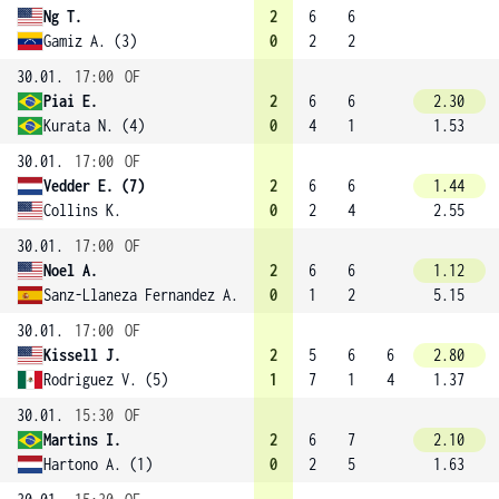
Ng T.
2
6
6
Gamiz A. (3)
0
2
2
30.01.
17:00
OF
Piai E.
2
6
6
2.30
Kurata N. (4)
0
4
1
1.53
30.01.
17:00
OF
Vedder E. (7)
2
6
6
1.44
Collins K.
0
2
4
2.55
30.01.
17:00
OF
Noel A.
2
6
6
1.12
Sanz-Llaneza Fernandez A.
0
1
2
5.15
30.01.
17:00
OF
Kissell J.
2
5
6
6
2.80
Rodriguez V. (5)
1
7
1
4
1.37
30.01.
15:30
OF
Martins I.
2
6
7
2.10
Hartono A. (1)
0
2
5
1.63