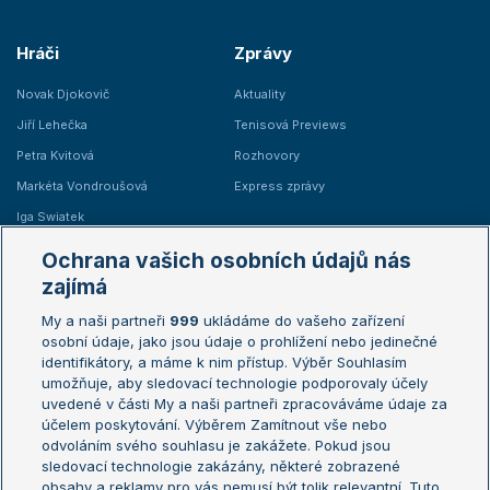
Hráči
Zprávy
Novak Djokovič
Aktuality
Jiří Lehečka
Tenisová Previews
Petra Kvitová
Rozhovory
Markéta Vondroušová
Express zprávy
Iga Swiatek
Marie Bouzková
Ochrana vašich osobních údajů nás
Žebříčky
Kalendář turnajů
zajímá
My a naši partneři
999
ukládáme do vašeho zařízení
Žebříček ATP (muži)
Australian Open
osobní údaje, jako jsou údaje o prohlížení nebo jedinečné
Žebříček WTA (ženy)
French Open
identifikátory, a máme k nim přístup. Výběr Souhlasím
umožňuje, aby sledovací technologie podporovaly účely
Sázkařský žebříček
Wimbledon
uvedené v části My a naši partneři zpracováváme údaje za
US Open
účelem poskytování. Výběrem Zamítnout vše nebo
odvoláním svého souhlasu je zakážete. Pokud jsou
Turnaj mistrů
sledovací technologie zakázány, některé zobrazené
Turnaj mistryň
obsahy a reklamy pro vás nemusí být tolik relevantní. Tuto