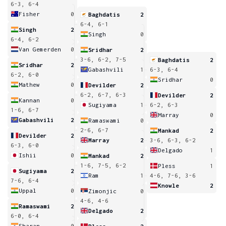
6-3, 6-4
Fisher
0
Baghdatis
2
6-4, 6-1
Singh
2
Singh
0
6-4, 6-2
Van Gemerden
0
Sridhar
2
3-6, 6-2, 7-5
Baghdatis
2
Sridhar
2
Gabashvili
1
6-3, 6-4
6-2, 6-0
Sridhar
0
Mathew
0
Devilder
2
6-2, 6-7, 6-3
Devilder
2
Kannan
0
Sugiyama
1
6-2, 6-3
1-6, 6-7
Marray
0
Gabashvili
2
Ramaswami
0
2-6, 6-7
Mankad
2
Devilder
2
Marray
2
3-6, 6-3, 6-2
6-3, 6-0
Delgado
1
Ishii
0
Mankad
2
1-6, 7-5, 6-2
Pless
1
Sugiyama
2
Ram
1
4-6, 7-6, 3-6
7-6, 6-4
Knowle
2
Uppal
0
Zimonjic
0
4-6, 4-6
Ramaswami
2
Delgado
2
6-0, 6-4
Sharan
0