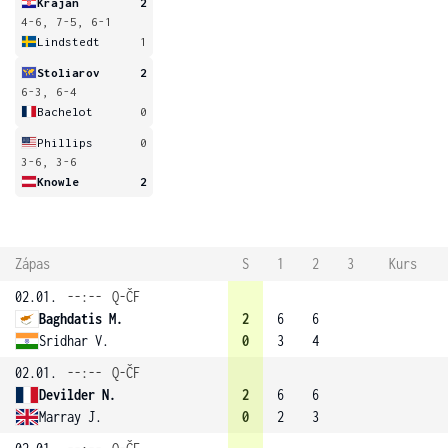
Krajan
2
4-6, 7-5, 6-1
Lindstedt
1
Stoliarov
2
6-3, 6-4
Bachelot
0
Phillips
0
3-6, 3-6
Knowle
2
Zápas
S
1
2
3
Kurs
02.01.
--:--
Q-ČF
Baghdatis M.
2
6
6
Sridhar V.
0
3
4
02.01.
--:--
Q-ČF
Devilder N.
2
6
6
Marray J.
0
2
3