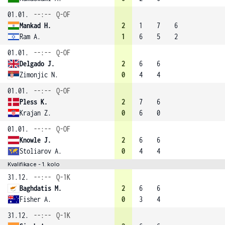
01.01.
--:--
Q-OF
Mankad H.
2
1
7
6
Ram A.
1
6
5
2
01.01.
--:--
Q-OF
Delgado J.
2
6
6
Zimonjic N.
0
4
4
01.01.
--:--
Q-OF
Pless K.
2
7
6
Krajan Z.
0
6
0
01.01.
--:--
Q-OF
Knowle J.
2
6
6
Stoliarov A.
0
4
4
Kvalifikace - 1. kolo
31.12.
--:--
Q-1K
Baghdatis M.
2
6
6
Fisher A.
0
3
4
31.12.
--:--
Q-1K