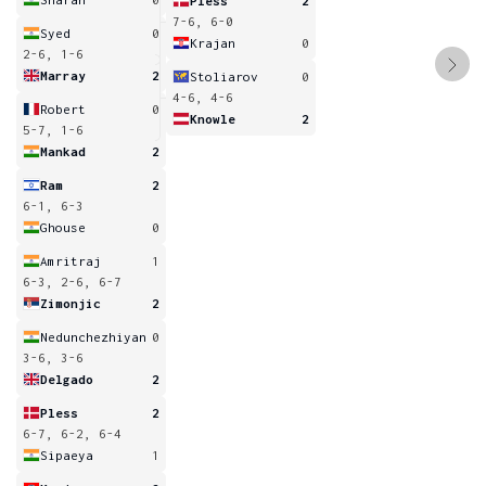
Pless
2
7-6, 6-0
Syed
0
Krajan
0
2-6, 1-6
Marray
2
Stoliarov
0
4-6, 4-6
Robert
0
Knowle
2
5-7, 1-6
Mankad
2
Ram
2
6-1, 6-3
Ghouse
0
Amritraj
1
6-3, 2-6, 6-7
Zimonjic
2
Nedunchezhiyan
0
3-6, 3-6
Delgado
2
Pless
2
6-7, 6-2, 6-4
Sipaeya
1