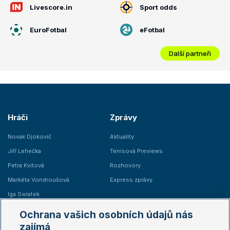
Livescore.in
Sport odds
EuroFotbal
eFotbal
Další partneři
Hráči
Zprávy
Novak Djokovič
Aktuality
Jiří Lehečka
Tenisová Previews
Petra Kvitová
Rozhovory
Markéta Vondroušová
Express zprávy
Iga Swiatek
Marie Bouzková
Ochrana vašich osobních údajů nás
Žebříčky
Kalendář turnajů
zajímá