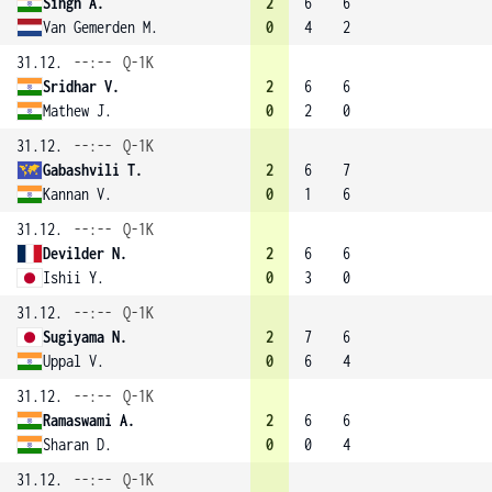
Singh A.
2
6
6
Van Gemerden M.
0
4
2
31.12.
--:--
Q-1K
Sridhar V.
2
6
6
Mathew J.
0
2
0
31.12.
--:--
Q-1K
Gabashvili T.
2
6
7
Kannan V.
0
1
6
31.12.
--:--
Q-1K
Devilder N.
2
6
6
Ishii Y.
0
3
0
31.12.
--:--
Q-1K
Sugiyama N.
2
7
6
Uppal V.
0
6
4
31.12.
--:--
Q-1K
Ramaswami A.
2
6
6
Sharan D.
0
0
4
31.12.
--:--
Q-1K