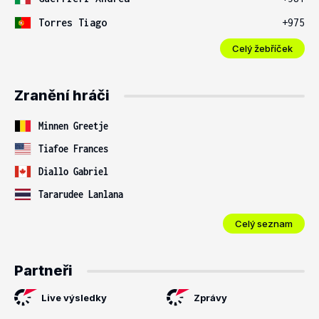
Torres Tiago
+975
Celý žebříček
Zranění hráči
Minnen Greetje
Tiafoe Frances
Diallo Gabriel
Tararudee Lanlana
Celý seznam
Partneři
Live výsledky
Zprávy