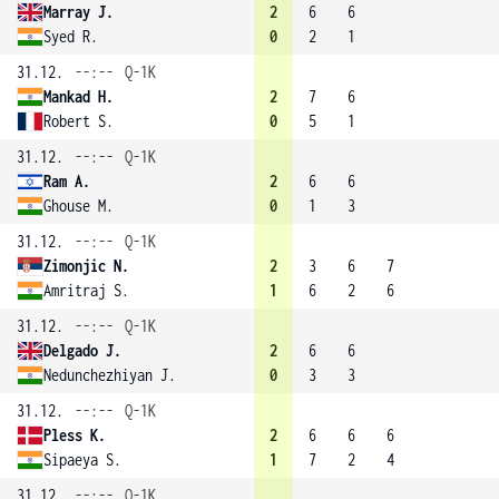
Marray J.
2
6
6
Syed R.
0
2
1
31.12.
--:--
Q-1K
Mankad H.
2
7
6
Robert S.
0
5
1
31.12.
--:--
Q-1K
Ram A.
2
6
6
Ghouse M.
0
1
3
31.12.
--:--
Q-1K
Zimonjic N.
2
3
6
7
Amritraj S.
1
6
2
6
31.12.
--:--
Q-1K
Delgado J.
2
6
6
Nedunchezhiyan J.
0
3
3
31.12.
--:--
Q-1K
Pless K.
2
6
6
6
Sipaeya S.
1
7
2
4
31.12.
--:--
Q-1K