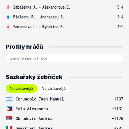
Sabalenka A.
-
Alexandrova E.
5-4
Pieleanu R.
-
Andreescu S.
3-4
Samsonova L.
-
Rybakina E.
4-2
Profily hráčů
Sázkařský žebříček
Nejziskovější
Nejztrátovější
Cerundolo Juan Manuel
+1737
Eala Alexandra
+1131
Obradovic Andrea
+1126
Guerrieri Andrea
+981