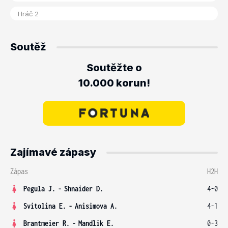
Soutěž
Soutěžte o
10.000 korun!
Zajímavé zápasy
Zápas
H2H
Pegula J.
-
Shnaider D.
4-0
Svitolina E.
-
Anisimova A.
4-1
Brantmeier R.
-
Mandlik E.
0-3