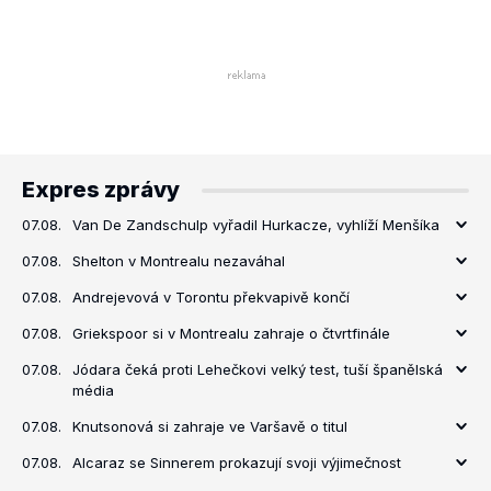
Expres zprávy
07.08.
Van De Zandschulp vyřadil Hurkacze, vyhlíží Menšíka
07.08.
Shelton v Montrealu nezaváhal
07.08.
Andrejevová v Torontu překvapivě končí
07.08.
Griekspoor si v Montrealu zahraje o čtvrtfinále
07.08.
Jódara čeká proti Lehečkovi velký test, tuší španělská
média
07.08.
Knutsonová si zahraje ve Varšavě o titul
07.08.
Alcaraz se Sinnerem prokazují svoji výjimečnost