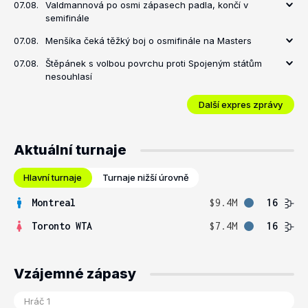
07.08.
Valdmannová po osmi zápasech padla, končí v
semifinále
07.08.
Menšíka čeká těžký boj o osmifinále na Masters
07.08.
Štěpánek s volbou povrchu proti Spojeným státům
nesouhlasí
Další expres zprávy
Aktuální turnaje
Hlavní turnaje
Turnaje nižší úrovně
Montreal
$9.4M
16
Toronto WTA
$7.4M
16
Vzájemné zápasy