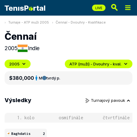
Turnaje - ATP muži 2005
Čennaí - Dvouhry - Kvalifikace
Čennaí
2005
Indie
2005
ATP (muži) - Dvouhry - kval.
$380,000
M
tvrdý p.
Výsledky
Turnajový pavouk
1. kolo
osmifinále
čtvrtfinále
Baghdatis
2