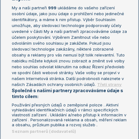
My a naši partneři
999
ukládáme do vašeho zařízení
Žebříček ATP (muži)
Australian Open
osobní údaje, jako jsou údaje o prohlížení nebo jedinečné
Žebříček WTA (ženy)
French Open
identifikátory, a máme k nim přístup. Výběr Souhlasím
umožňuje, aby sledovací technologie podporovaly účely
Sázkařský žebříček
Wimbledon
uvedené v části My a naši partneři zpracováváme údaje za
US Open
účelem poskytování. Výběrem Zamítnout vše nebo
odvoláním svého souhlasu je zakážete. Pokud jsou
Turnaj mistrů
sledovací technologie zakázány, některé zobrazené
Turnaj mistryň
obsahy a reklamy pro vás nemusí být tolik relevantní. Tuto
Aktualní trendy
nabídku můžete kdykoli znovu zobrazit a změnit své volby
nebo souhlas odvolat kliknutím na odkaz Řízení předvoleb
ve spodní části webové stránky. Vaše volby se projeví v
Fotbalové přestupy
našem Internetová stránka. Další podrobnosti naleznete v
Livesport Daily
našich Zásadách ochrany osobních údajů.
Třetí strany
Společně s našimi partnery zpracováváme údaje s
LS Prague Open
tímto cílem:
Používání přesných údajů o zeměpisné poloze . Aktivní
vyhledávání identifikačních údajů v rámci specifických
vlastností zařízení . Ukládání a/nebo přístup k informacím v
Podmínky užití
Nastavení soukromí
zařízení . Personalizovaná reklama a obsah, měření reklam
GDPR a žurnalistika
Reklama
a obsahu, průzkum publika a rozvoj služeb .
Informace o zpracování osobních
Kontakt
Seznam partnerů (dodavatelů)
údajů
Tiráž