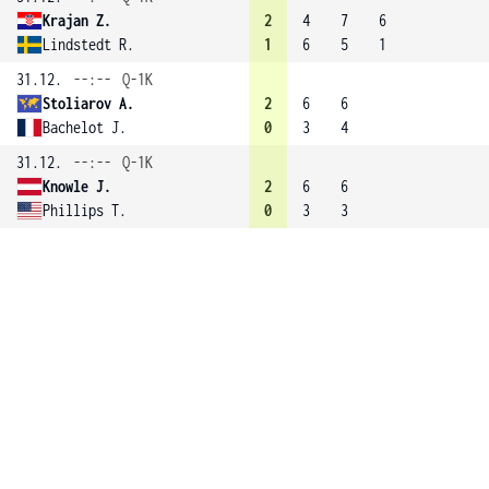
Krajan Z.
2
4
7
6
Lindstedt R.
1
6
5
1
31.12.
--:--
Q-1K
Stoliarov A.
2
6
6
Bachelot J.
0
3
4
31.12.
--:--
Q-1K
Knowle J.
2
6
6
Phillips T.
0
3
3