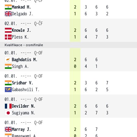
02.01.
--:--
Q-ČF
Mankad H.
2
3
6
6
Delgado J.
1
6
3
2
02.01.
--:--
Q-ČF
Knowle J.
2
6
6
6
Pless K.
1
4
7
3
Kvalifikace - osmifinále
01.01.
--:--
Q-OF
Baghdatis M.
2
6
6
Singh A.
0
4
1
01.01.
--:--
Q-OF
Sridhar V.
2
3
6
7
Gabashvili T.
1
6
2
5
01.01.
--:--
Q-OF
Devilder N.
2
6
6
6
Sugiyama N.
1
2
7
3
01.01.
--:--
Q-OF
Marray J.
2
6
7
Ramaswami A.
0
2
6