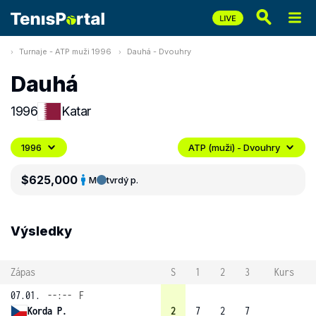
Turnaje - ATP muži 1996
Dauhá - Dvouhry
Dauhá
1996
Katar
1996
ATP (muži) - Dvouhry
$625,000
M
tvrdý p.
Výsledky
Zápas
S
1
2
3
Kurs
07.01.
--:--
F
Korda P.
2
7
2
7