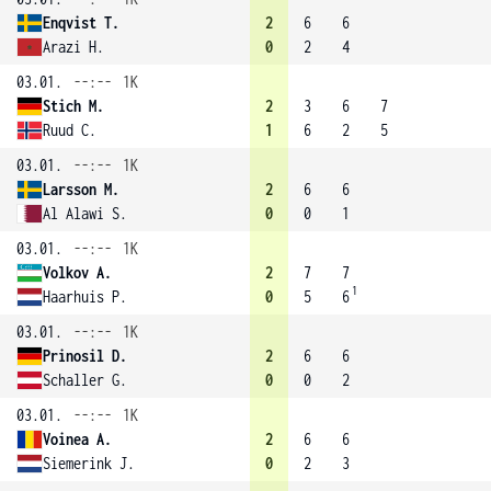
Enqvist T.
2
6
6
Arazi H.
0
2
4
03.01.
--:--
1K
Stich M.
2
3
6
7
Ruud C.
1
6
2
5
03.01.
--:--
1K
Larsson M.
2
6
6
Al Alawi S.
0
0
1
03.01.
--:--
1K
Volkov A.
2
7
7
1
Haarhuis P.
0
5
6
03.01.
--:--
1K
Prinosil D.
2
6
6
Schaller G.
0
0
2
03.01.
--:--
1K
Voinea A.
2
6
6
Siemerink J.
0
2
3