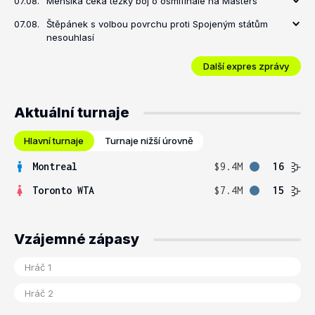
07.08.
Menšíka čeká těžký boj o osmifinále na Masters
07.08.
Štěpánek s volbou povrchu proti Spojeným státům
nesouhlasí
Další expres zprávy
Aktuální turnaje
Hlavní turnaje
Turnaje nižší úrovně
Montreal
$9.4M
16
Toronto WTA
$7.4M
15
Vzájemné zápasy