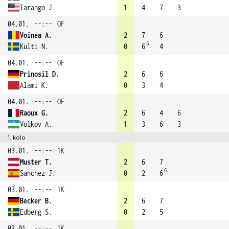
Tarango J.
1
4
7
3
04.01.
--:--
OF
Voinea A.
2
7
6
5
Kulti N.
0
6
4
04.01.
--:--
OF
Prinosil D.
2
6
6
Alami K.
0
3
4
04.01.
--:--
OF
Raoux G.
2
6
4
6
Volkov A.
1
3
6
3
1. kolo
03.01.
--:--
1K
Muster T.
2
6
7
6
Sanchez J.
0
2
6
03.01.
--:--
1K
Becker B.
2
6
7
Edberg S.
0
2
5
03.01.
--:--
1K