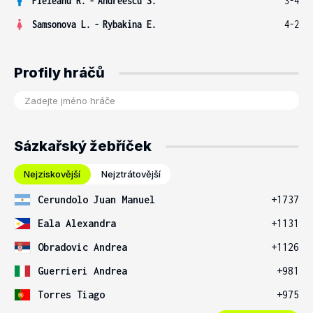
Pieleanu R.
-
Andreescu S.
3-4
Samsonova L.
-
Rybakina E.
4-2
Profily hráčů
Sázkařský žebříček
Nejziskovější
Nejztrátovější
Cerundolo Juan Manuel
+1737
Eala Alexandra
+1131
Obradovic Andrea
+1126
Guerrieri Andrea
+981
Torres Tiago
+975