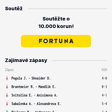
Soutěž
Soutěžte o
10.000 korun!
Zajímavé zápasy
Zápas
H2H
Pegula J.
-
Shnaider D.
4-0
Brantmeier R.
-
Mandlik E.
0-3
Svitolina E.
-
Anisimova A.
4-1
Sabalenka A.
-
Alexandrova E.
5-4