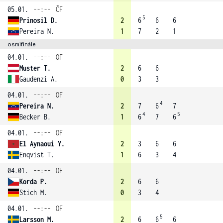
05.01.
--:--
ČF
5
Prinosil D.
2
6
6
6
Pereira N.
1
7
2
1
osmifinále
04.01.
--:--
OF
Muster T.
2
6
6
Gaudenzi A.
0
3
3
04.01.
--:--
OF
4
Pereira N.
2
7
6
7
4
5
Becker B.
1
6
7
6
04.01.
--:--
OF
El Aynaoui Y.
2
3
6
6
Enqvist T.
1
6
3
4
04.01.
--:--
OF
Korda P.
2
6
6
Stich M.
0
3
4
04.01.
--:--
OF
5
Larsson M.
2
6
6
6