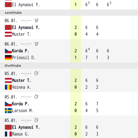
5
5
El Aynaoui Y.
1
6
6
6
semifinále
06.01.
--:--
SF
El Aynaoui Y.
2
6
6
Muster T.
0
4
4
06.01.
--:--
SF
4
Korda P.
2
6
6
6
Prinosil D.
1
7
1
3
čtvrtfinále
05.01.
--:--
ČF
Muster T.
2
6
6
Voinea A.
0
2
2
05.01.
--:--
ČF
Korda P.
2
6
7
Larsson M.
0
4
5
05.01.
--:--
ČF
El Aynaoui Y.
2
6
6
Raoux G.
0
2
3