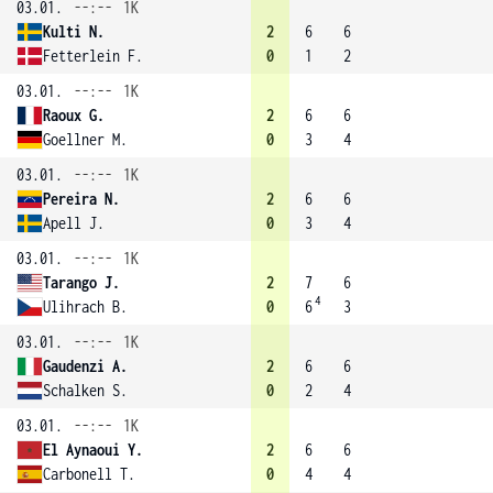
03.01.
--:--
1K
Kulti N.
2
6
6
Fetterlein F.
0
1
2
03.01.
--:--
1K
Raoux G.
2
6
6
Goellner M.
0
3
4
03.01.
--:--
1K
Pereira N.
2
6
6
Apell J.
0
3
4
03.01.
--:--
1K
Tarango J.
2
7
6
4
Ulihrach B.
0
6
3
03.01.
--:--
1K
Gaudenzi A.
2
6
6
Schalken S.
0
2
4
03.01.
--:--
1K
El Aynaoui Y.
2
6
6
Carbonell T.
0
4
4