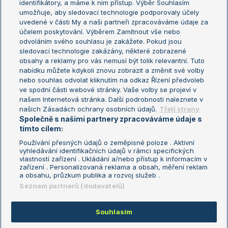
identifikátory, a máme k nim přístup. Výběr Souhlasím
umožňuje, aby sledovací technologie podporovaly účely
Sázkařský žebříček
Wimbledon
uvedené v části My a naši partneři zpracováváme údaje za
US Open
účelem poskytování. Výběrem Zamítnout vše nebo
odvoláním svého souhlasu je zakážete. Pokud jsou
Turnaj mistrů
sledovací technologie zakázány, některé zobrazené
Turnaj mistryň
obsahy a reklamy pro vás nemusí být tolik relevantní. Tuto
Aktualní trendy
nabídku můžete kdykoli znovu zobrazit a změnit své volby
nebo souhlas odvolat kliknutím na odkaz Řízení předvoleb
ve spodní části webové stránky. Vaše volby se projeví v
Fotbalové přestupy
našem Internetová stránka. Další podrobnosti naleznete v
Livesport Daily
našich Zásadách ochrany osobních údajů.
Třetí strany
Společně s našimi partnery zpracováváme údaje s
LS Prague Open
tímto cílem:
Používání přesných údajů o zeměpisné poloze . Aktivní
vyhledávání identifikačních údajů v rámci specifických
vlastností zařízení . Ukládání a/nebo přístup k informacím v
Podmínky užití
Nastavení soukromí
zařízení . Personalizovaná reklama a obsah, měření reklam
GDPR a žurnalistika
Reklama
a obsahu, průzkum publika a rozvoj služeb .
Informace o zpracování osobních
Kontakt
Seznam partnerů (dodavatelů)
údajů
Tiráž
Souhlasím
Copyright © 2008-2026 TenisPortal.cz. Využíváme zpravodajství ČTK.