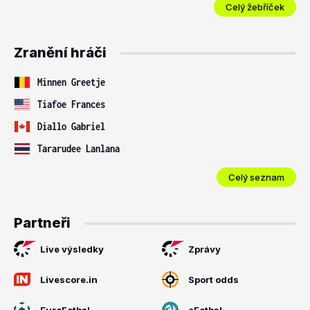
Celý žebříček
Zranění hráči
Minnen Greetje
Tiafoe Frances
Diallo Gabriel
Tararudee Lanlana
Celý seznam
Partneři
Live výsledky
Zprávy
Livescore.in
Sport odds
EuroFotbal
eFotbal