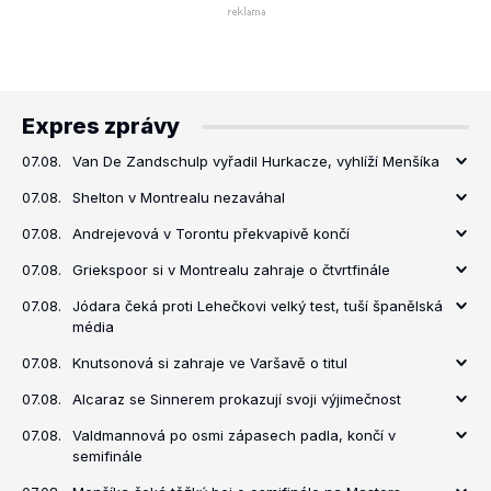
Expres zprávy
07.08.
Van De Zandschulp vyřadil Hurkacze, vyhlíží Menšíka
07.08.
Shelton v Montrealu nezaváhal
07.08.
Andrejevová v Torontu překvapivě končí
07.08.
Griekspoor si v Montrealu zahraje o čtvrtfinále
07.08.
Jódara čeká proti Lehečkovi velký test, tuší španělská
média
07.08.
Knutsonová si zahraje ve Varšavě o titul
07.08.
Alcaraz se Sinnerem prokazují svoji výjimečnost
07.08.
Valdmannová po osmi zápasech padla, končí v
semifinále