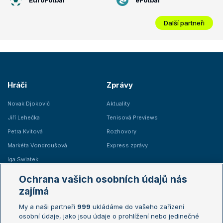
Další partneři
Hráči
Zprávy
Novak Djokovič
Aktuality
Jiří Lehečka
Tenisová Previews
Petra Kvitová
Rozhovory
Markéta Vondroušová
Express zprávy
Iga Swiatek
Marie Bouzková
Ochrana vašich osobních údajů nás
Žebříčky
Kalendář turnajů
zajímá
My a naši partneři
999
ukládáme do vašeho zařízení
Žebříček ATP (muži)
Australian Open
osobní údaje, jako jsou údaje o prohlížení nebo jedinečné
Žebříček WTA (ženy)
French Open