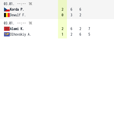
03.01.
--:--
1K
Korda P.
2
6
6
Dewulf F.
0
3
2
03.01.
--:--
1K
Alami K.
2
6
2
7
Olhovskiy A.
1
2
6
5