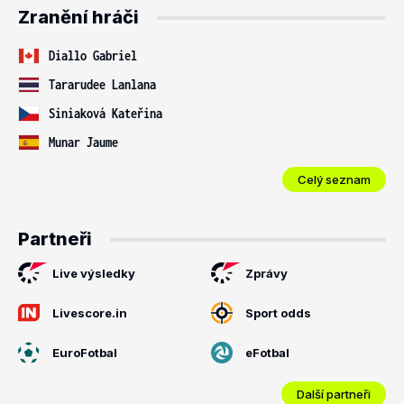
Zranění hráči
Diallo Gabriel
Tararudee Lanlana
Siniaková Kateřina
Munar Jaume
Celý seznam
Partneři
Live výsledky
Zprávy
Livescore.in
Sport odds
EuroFotbal
eFotbal
Další partneři