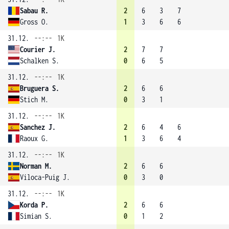
Sabau R.
2
6
3
7
Gross O.
1
3
6
6
31.12.
--:--
1K
Courier J.
2
7
7
Schalken S.
0
6
5
31.12.
--:--
1K
Bruguera S.
2
6
6
Stich M.
0
3
1
31.12.
--:--
1K
Sanchez J.
2
6
4
6
Raoux G.
1
3
6
4
31.12.
--:--
1K
Norman M.
2
6
6
Viloca-Puig J.
0
3
0
31.12.
--:--
1K
Korda P.
2
6
6
Simian S.
0
1
2