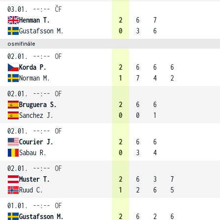
03.01.
--:--
ČF
Henman T.
2
6
7
Gustafsson M.
0
3
6
osmifinále
02.01.
--:--
OF
Korda P.
2
6
6
6
Norman M.
1
7
4
2
02.01.
--:--
OF
Bruguera S.
2
6
6
Sanchez J.
0
0
1
02.01.
--:--
OF
Courier J.
2
6
6
Sabau R.
0
3
4
02.01.
--:--
OF
Muster T.
2
6
3
7
Ruud C.
1
2
6
5
01.01.
--:--
OF
Gustafsson M.
2
6
2
6