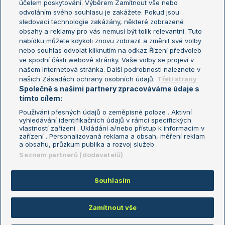
účelem poskytování. Výběrem Zamítnout vše nebo
odvoláním svého souhlasu je zakážete. Pokud jsou
Turnaj mistrů
sledovací technologie zakázány, některé zobrazené
Turnaj mistryň
obsahy a reklamy pro vás nemusí být tolik relevantní. Tuto
Aktualní trendy
nabídku můžete kdykoli znovu zobrazit a změnit své volby
nebo souhlas odvolat kliknutím na odkaz Řízení předvoleb
ve spodní části webové stránky. Vaše volby se projeví v
Fotbalové přestupy
našem Internetová stránka. Další podrobnosti naleznete v
Livesport Daily
našich Zásadách ochrany osobních údajů.
Třetí strany
Společně s našimi partnery zpracováváme údaje s
LS Prague Open
tímto cílem:
Používání přesných údajů o zeměpisné poloze . Aktivní
vyhledávání identifikačních údajů v rámci specifických
vlastností zařízení . Ukládání a/nebo přístup k informacím v
Podmínky užití
Nastavení soukromí
zařízení . Personalizovaná reklama a obsah, měření reklam
GDPR a žurnalistika
Reklama
a obsahu, průzkum publika a rozvoj služeb .
Informace o zpracování osobních
Kontakt
Seznam partnerů (dodavatelů)
údajů
Tiráž
Souhlasím
Copyright © 2008-2026 TenisPortal.cz. Využíváme zpravodajství ČTK.
Zamítnout vše