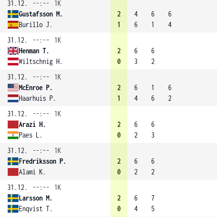
31.12.
--:--
1K
Gustafsson M.
2
4
6
6
Burillo J.
1
6
1
4
31.12.
--:--
1K
Henman T.
2
6
6
Wiltschnig H.
0
3
2
31.12.
--:--
1K
McEnroe P.
2
6
1
6
Haarhuis P.
1
4
6
2
31.12.
--:--
1K
Arazi H.
2
6
6
Paes L.
0
2
3
31.12.
--:--
1K
Fredriksson P.
2
6
6
Alami K.
0
2
2
31.12.
--:--
1K
Larsson M.
2
6
7
Enqvist T.
0
4
5