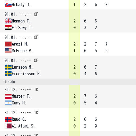
Hrbaty D.
1
2
6
3
01.01.
--:--
OF
Henman T.
2
6
6
El Sawy T.
0
3
2
01.01.
--:--
OF
Arazi H.
2
2
7
7
McEnroe P.
1
6
5
5
01.01.
--:--
OF
Larsson M.
2
6
7
Fredriksson P.
0
4
6
1. kolo
31.12.
--:--
1K
Muster T.
2
7
6
Gumy H.
0
5
4
31.12.
--:--
1K
Ruud C.
2
6
6
Al Alawi S.
0
2
0
31.12.
--:--
1K