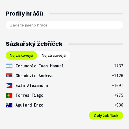
Profily hráčů
Sázkařský žebříček
Nejziskovější
Nejztrátovější
Cerundolo Juan Manuel
+1737
Obradovic Andrea
+1126
Eala Alexandra
+1091
Torres Tiago
+975
Aguiard Enzo
+936
Celý žebříček