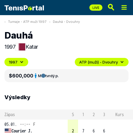
Turnaje - ATP muži 1997
Dauhá - Dvouhry
Dauhá
1997
Katar
1997
ATP (muži) - Dvouhry
$600,000
M
tvrdý p.
Výsledky
Zápas
S
1
2
3
Kurs
05.01.
--:--
F
Courier J.
2
7
6
6