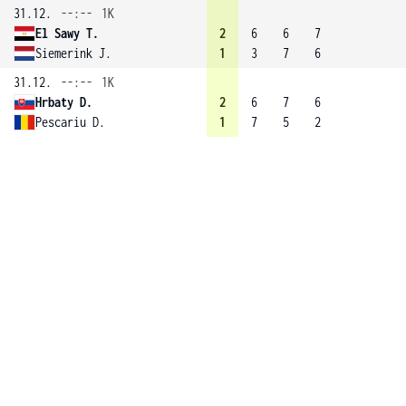
31.12.
--:--
1K
El Sawy T.
2
6
6
7
Siemerink J.
1
3
7
6
31.12.
--:--
1K
Hrbaty D.
2
6
7
6
Pescariu D.
1
7
5
2