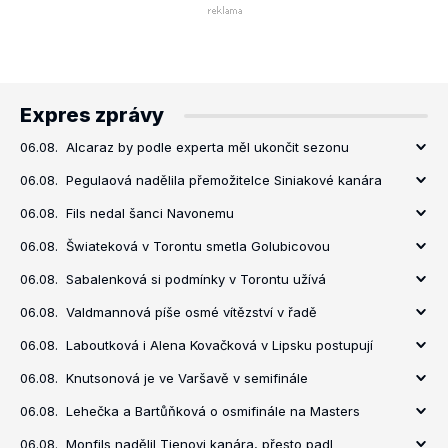
Expres zprávy
06.08.
Alcaraz by podle experta měl ukončit sezonu
06.08.
Pegulaová nadělila přemožitelce Siniakové kanára
06.08.
Fils nedal šanci Navonemu
06.08.
Šwiateková v Torontu smetla Golubicovou
06.08.
Sabalenková si podmínky v Torontu užívá
06.08.
Valdmannová píše osmé vítězství v řadě
06.08.
Laboutková i Alena Kovačková v Lipsku postupují
06.08.
Knutsonová je ve Varšavě v semifinále
06.08.
Lehečka a Bartůňková o osmifinále na Masters
06.08.
Monfils nadělil Tienovi kanára, přesto padl