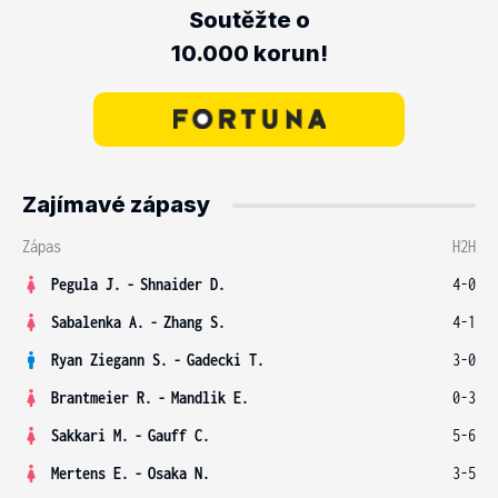
Soutěžte o
10.000 korun!
Zajímavé zápasy
Zápas
H2H
Pegula J.
-
Shnaider D.
4-0
Sabalenka A.
-
Zhang S.
4-1
Ryan Ziegann S.
-
Gadecki T.
3-0
Brantmeier R.
-
Mandlik E.
0-3
Sakkari M.
-
Gauff C.
5-6
Mertens E.
-
Osaka N.
3-5