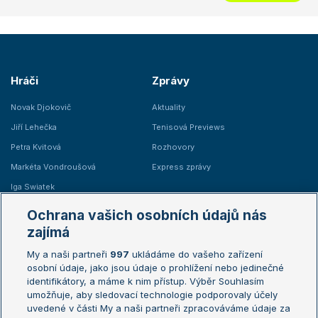
Hráči
Zprávy
Novak Djokovič
Aktuality
Jiří Lehečka
Tenisová Previews
Petra Kvitová
Rozhovory
Markéta Vondroušová
Express zprávy
Iga Swiatek
Marie Bouzková
Ochrana vašich osobních údajů nás
Žebříčky
Kalendář turnajů
zajímá
My a naši partneři
997
ukládáme do vašeho zařízení
Žebříček ATP (muži)
Australian Open
osobní údaje, jako jsou údaje o prohlížení nebo jedinečné
Žebříček WTA (ženy)
French Open
identifikátory, a máme k nim přístup. Výběr Souhlasím
umožňuje, aby sledovací technologie podporovaly účely
Sázkařský žebříček
Wimbledon
uvedené v části My a naši partneři zpracováváme údaje za
US Open