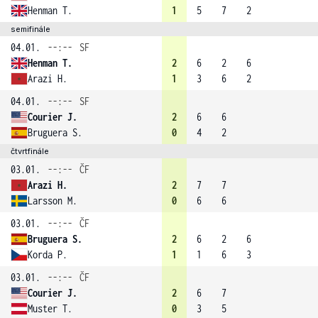
Henman T.
1
5
7
2
semifinále
04.01.
--:--
SF
Henman T.
2
6
2
6
Arazi H.
1
3
6
2
04.01.
--:--
SF
Courier J.
2
6
6
Bruguera S.
0
4
2
čtvrtfinále
03.01.
--:--
ČF
Arazi H.
2
7
7
Larsson M.
0
6
6
03.01.
--:--
ČF
Bruguera S.
2
6
2
6
Korda P.
1
1
6
3
03.01.
--:--
ČF
Courier J.
2
6
7
Muster T.
0
3
5