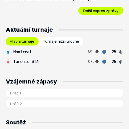
Další expres zprávy
Aktuální turnaje
Hlavní turnaje
Turnaje nižší úrovně
Montreal
$9.4M
25
Toronto WTA
$7.4M
25
Vzájemné zápasy
Soutěž