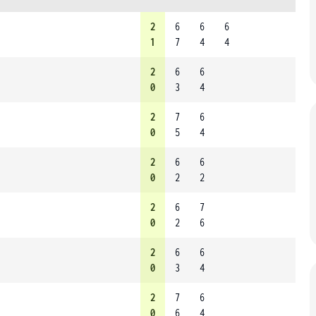
2
6
6
6
1
7
4
4
2
6
6
0
3
4
2
7
6
0
5
4
2
6
6
0
2
2
2
6
7
0
2
6
2
6
6
0
3
4
2
7
6
0
6
4