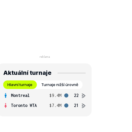
Aktuální turnaje
Hlavní turnaje
Turnaje nižší úrovně
Montreal
$9.4M
22
Toronto WTA
$7.4M
21