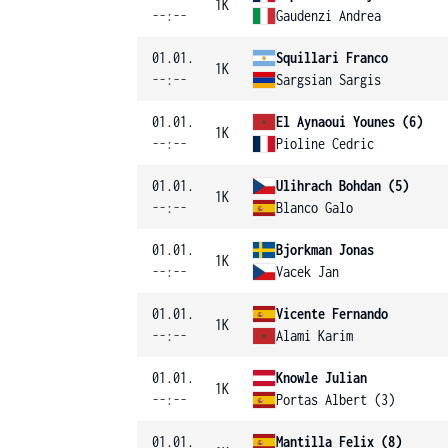
1K
--:--
Gaudenzi Andrea
01.01.
Squillari Franco
1K
--:--
Sargsian Sargis
01.01.
El Aynaoui Younes (6)
1K
--:--
Pioline Cedric
01.01.
Ulihrach Bohdan (5)
1K
--:--
Blanco Galo
01.01.
Bjorkman Jonas
1K
--:--
Vacek Jan
01.01.
Vicente Fernando
1K
--:--
Alami Karim
01.01.
Knowle Julian
1K
--:--
Portas Albert (3)
01.01.
Mantilla Felix (8)