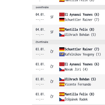
semifinále
04.01.
El Aynaoui Younes (6)
SF
--:--
Schuettler Rainer (7)
04.01.
Mantilla Felix (8)
SF
--:--
Ulihrach Bohdan (5)
čtvrtfinále
03.01.
Schuettler Rainer (7)
ČF
--:--
Kafelnikov Yevgeny (1)
03.01.
El Aynaoui Younes (6)
ČF
--:--
Novak Jiri (4)
03.01.
Ulihrach Bohdan (5)
ČF
--:--
Vicente Fernando
03.01.
Mantilla Felix (8)
ČF
--:--
Štěpánek Radek