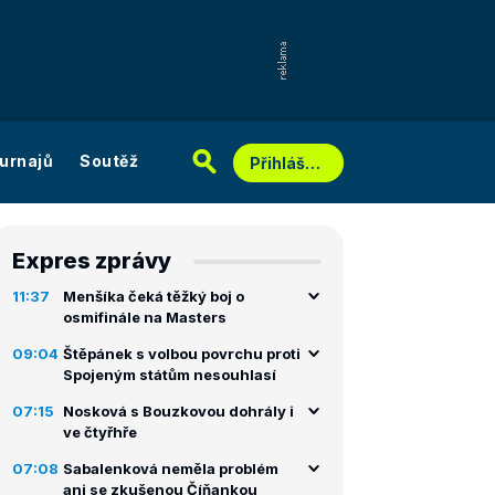
urnajů
Soutěž
Přihlášení
Expres zprávy
11:37
Menšíka čeká těžký boj o
osmifinále na Masters
09:04
Štěpánek s volbou povrchu proti
Spojeným státům nesouhlasí
07:15
Nosková s Bouzkovou dohrály i
ve čtyřhře
07:08
Sabalenková neměla problém
ani se zkušenou Číňankou