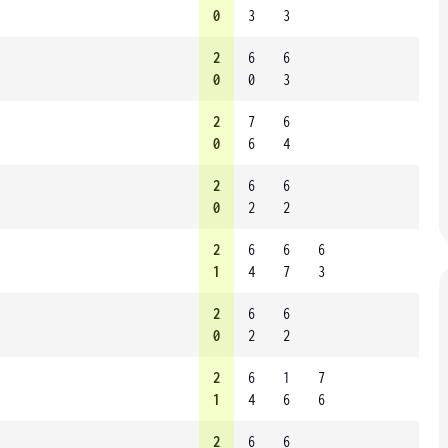
0
3
3
2
6
6
0
0
3
2
7
6
0
6
4
2
6
6
0
2
2
2
6
6
6
1
4
7
3
2
6
6
0
2
2
2
6
1
7
1
4
6
6
2
6
6