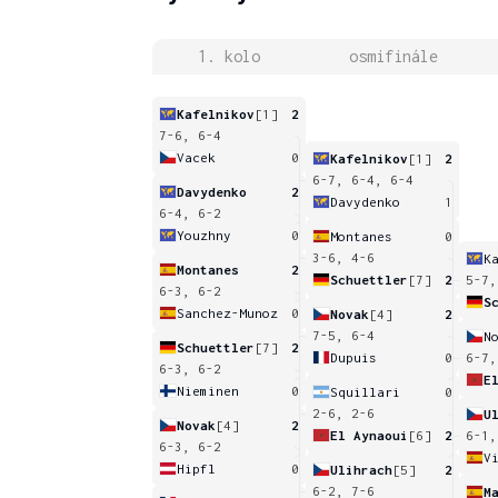
1. kolo
osmifinále
Kafelnikov
[1]
2
7-6, 6-4
Vacek
0
Kafelnikov
[1]
2
6-7, 6-4, 6-4
Davydenko
2
Davydenko
1
6-4, 6-2
Youzhny
0
Montanes
0
3-6, 4-6
K
Montanes
2
Schuettler
[7]
2
5-7,
6-3, 6-2
S
Sanchez-Munoz
0
Novak
[4]
2
7-5, 6-4
N
Schuettler
[7]
2
Dupuis
0
6-7,
6-3, 6-2
E
Nieminen
0
Squillari
0
2-6, 2-6
U
Novak
[4]
2
El Aynaoui
[6]
2
6-1,
6-3, 6-2
V
Hipfl
0
Ulihrach
[5]
2
6-2, 7-6
M