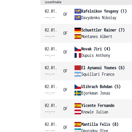
osmifinále
02.01.
Kafelnikov Yevgeny (1)
OF
--:--
Davydenko Nikolay
02.01.
Schuettler Rainer (7)
OF
--:--
Montanes Albert
02.01.
Novak Jiri (4)
OF
--:--
Dupuis Anthony
02.01.
El Aynaoui Younes (6)
OF
--:--
Squillari Franco
02.01.
Ulihrach Bohdan (5)
OF
--:--
Bjorkman Jonas
02.01.
Vicente Fernando
OF
--:--
Knowle Julian
02.01.
Mantilla Felix (8)
OF
--:--
Ogorodov Oleg