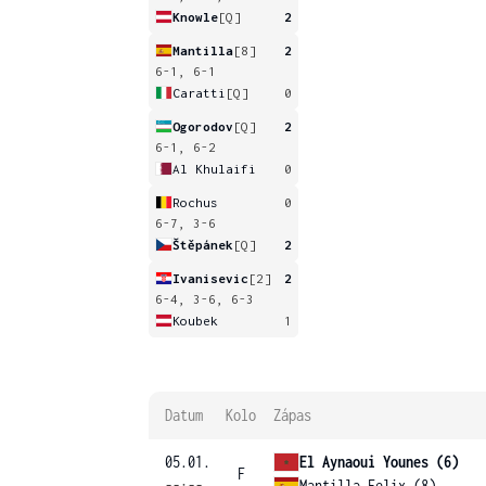
Knowle
[Q]
2
Mantilla
[8]
2
6-1, 6-1
Caratti
[Q]
0
Ogorodov
[Q]
2
6-1, 6-2
Al Khulaifi
0
Rochus
0
6-7, 3-6
Štěpánek
[Q]
2
Ivanisevic
[2]
2
6-4, 3-6, 6-3
Koubek
1
Datum
Kolo
Zápas
05.01.
El Aynaoui Younes (6)
F
--:--
Mantilla Felix (8)