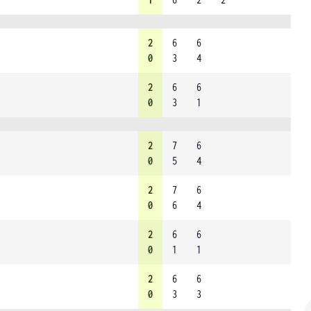
2
6
6
0
3
4
2
6
6
0
3
1
2
7
6
0
5
4
2
7
6
0
6
4
2
6
6
0
1
1
2
6
6
0
3
3