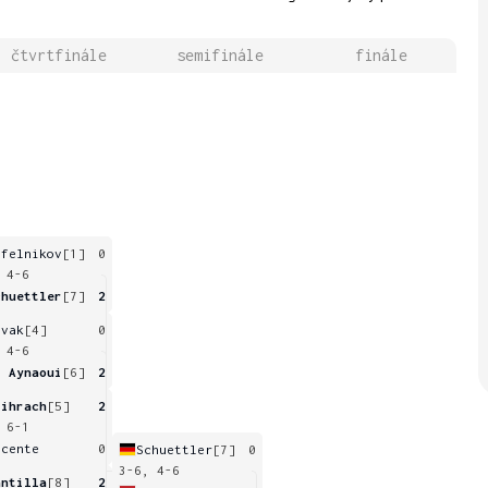
čtvrtfinále
semifinále
finále
afelnikov
[1]
0
 4-6
chuettler
[7]
2
ovak
[4]
0
 4-6
l Aynaoui
[6]
2
lihrach
[5]
2
 6-1
icente
0
Schuettler
[7]
0
3-6, 4-6
antilla
[8]
2