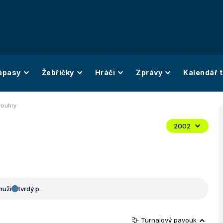
ápasy
Žebříčky
Hráči
Zprávy
Kalendář t
vouhry
2002
muži
tvrdý p.
Turnajový pavouk