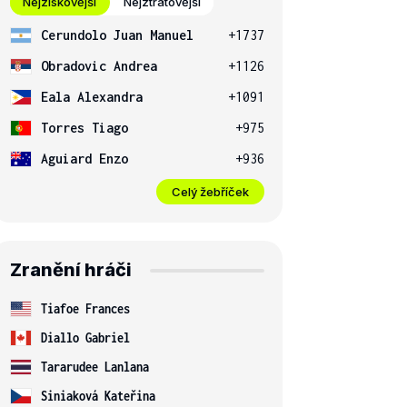
Nejziskovější
Nejztrátovější
Cerundolo Juan Manuel
+1737
Obradovic Andrea
+1126
Eala Alexandra
+1091
Torres Tiago
+975
Aguiard Enzo
+936
Celý žebříček
Zranění hráči
Tiafoe Frances
Diallo Gabriel
Tararudee Lanlana
Siniaková Kateřina