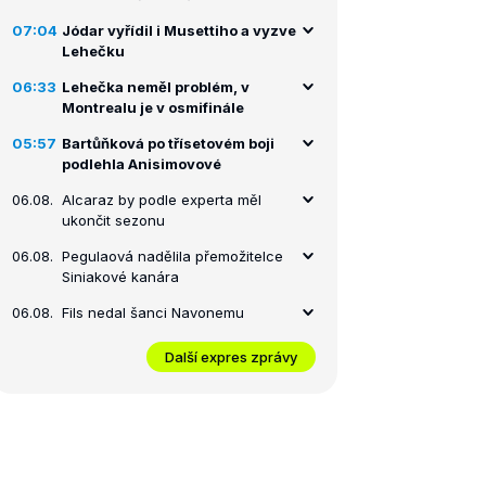
07:04
Jódar vyřídil i Musettiho a vyzve
Lehečku
06:33
Lehečka neměl problém, v
Montrealu je v osmifinále
05:57
Bartůňková po třísetovém boji
podlehla Anisimovové
06.08.
Alcaraz by podle experta měl
ukončit sezonu
06.08.
Pegulaová nadělila přemožitelce
Siniakové kanára
06.08.
Fils nedal šanci Navonemu
Další expres zprávy