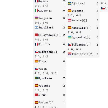
Dupuis
2
Bjorkman
0
6-3,
6-3, 6-3
Š
Gaudenzi
0
Vicente
2
6-3, 6-4
Sargsian
0
Knowle
[Q]
0
0-6, 3-6
Squillari
2
Mantilla
[8]
2
7-6, 6-4
El Aynaoui
[6]
2
Ogorodov
[Q]
0
7-6, 6-4
Pioline
0
Štěpánek
[Q]
2
7-6, 6-2
Ulihrach
[5]
2
Ivanisevic
[2]
0
6-2, 6-2
Blanco
0
Vacek
1
4-6, 7-6, 3-6
Bjorkman
2
Vicente
2
6-2, 6-2
Alami
0
Portas
[3]
1
4-6, 6-1, 6-7