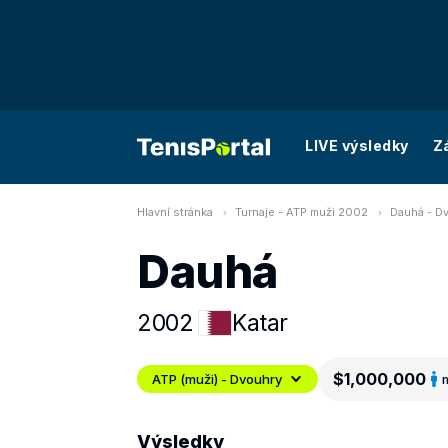
LIVE výsledky
Z
Hlavní stránka
Turnaje - ATP muži 2002
Dauhá - D
Dauhá
2002
Katar
$1,000,000
ATP (muži) - Dvouhry
Výsledky