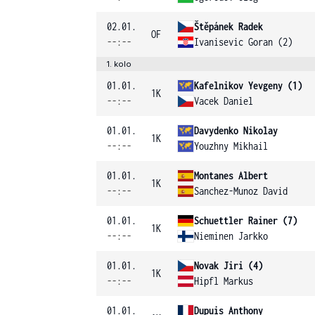
02.01.
Štěpánek Radek
OF
--:--
Ivanisevic Goran (2)
1. kolo
01.01.
Kafelnikov Yevgeny (1)
1K
--:--
Vacek Daniel
01.01.
Davydenko Nikolay
1K
--:--
Youzhny Mikhail
01.01.
Montanes Albert
1K
--:--
Sanchez-Munoz David
01.01.
Schuettler Rainer (7)
1K
--:--
Nieminen Jarkko
01.01.
Novak Jiri (4)
1K
--:--
Hipfl Markus
01.01.
Dupuis Anthony