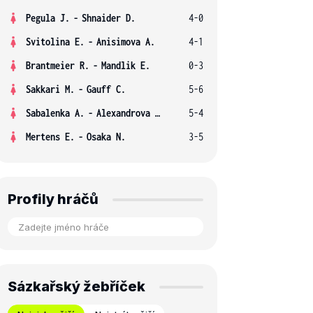
Pegula J.
-
Shnaider D.
4-0
Svitolina E.
-
Anisimova A.
4-1
Brantmeier R.
-
Mandlik E.
0-3
Sakkari M.
-
Gauff C.
5-6
Sabalenka A.
-
Alexandrova E.
5-4
Mertens E.
-
Osaka N.
3-5
Profily hráčů
Sázkařský žebříček