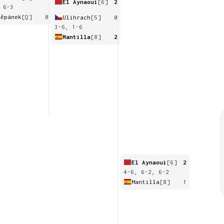
El Aynaoui
[6]
2
 6-3
těpánek
[Q]
0
Ulihrach
[5]
0
3-6, 1-6
Mantilla
[8]
2
El Aynaoui
[6]
2
4-6, 6-2, 6-2
Mantilla
[8]
1