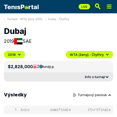
Turnaje - WTA ženy 2019
Dubaj - Čtyřhry
Dubaj
2019
SAE
2019
WTA (ženy) - Čtyřhry
$2,828,000
Ž
tvrdý p.
Info o turnaji
Výsledky
Turnajový pavouk
1. kolo
osmifinále
čtvrtfinále