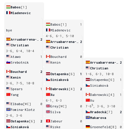
Babos
[1]
Mladenovic
Babos
[1]
1
bye
Mladenovic
4-6, 6-1, 5-10
Arruabarrena-Vecino
2
Arruabarrena-Vecino
2
Christian
Christian
3-6, 6-4, 10-4
Atawo
1
Bouchard
0
Srebotnik
Kenin
Arruabarrena-Vecino
2
Christian
Bouchard
2
Ostapenko
[6]
1
1-6, 6-3, 10-8
Kenin
Siniaková
Ostapenko
[6]
1
3-6, 7-5, 10-8
Siniaková
Spears
1
Dabrowski
[4]
2
Yang
Xu
Dabrowski
[4]
1
6-1, 6-3
Xu
Elbaba
[WC]
0
5
Grey
[WC]
0
7-6
, 3-6, 3-10
Fomina-Klotz
Silva
Hradecká
[7]
2
2-6, 3-6
Makarova
Ostapenko
[6]
2
Jabeur
0
Siniaková
Riske
Groenefeld
[8]
0