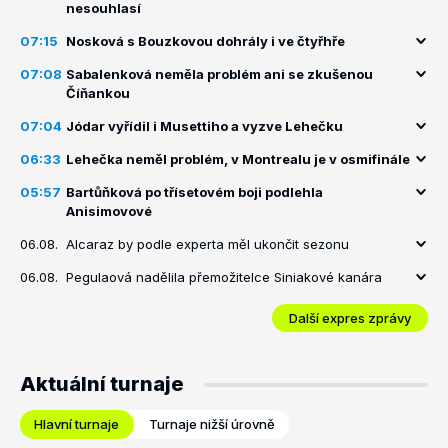
nesouhlasí
07:15
Nosková s Bouzkovou dohrály i ve čtyřhře
07:08
Sabalenková neměla problém ani se zkušenou
Číňankou
07:04
Jódar vyřídil i Musettiho a vyzve Lehečku
06:33
Lehečka neměl problém, v Montrealu je v osmifinále
05:57
Bartůňková po třísetovém boji podlehla
Anisimovové
06.08.
Alcaraz by podle experta měl ukončit sezonu
06.08.
Pegulaová nadělila přemožitelce Siniakové kanára
Další expres zprávy
Aktuální turnaje
Hlavní turnaje
Turnaje nižší úrovně