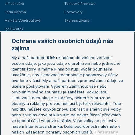
Jiří Lehečka
Tenisová Previews
Petra Kvitová
Rozhovory
Markéta Vondroušová
Express zprávy
Iga Swiatek
Marie Bouzková
Ochrana vašich osobních údajů nás
Žebříčky
Kalendář turnajů
zajímá
My a naši partneři
999
ukládáme do vašeho zařízení
Žebříček ATP (muži)
Australian Open
osobní údaje, jako jsou údaje o prohlížení nebo jedinečné
Žebříček WTA (ženy)
French Open
identifikátory, a máme k nim přístup. Výběr Souhlasím
umožňuje, aby sledovací technologie podporovaly účely
Sázkařský žebříček
Wimbledon
uvedené v části My a naši partneři zpracováváme údaje za
US Open
účelem poskytování. Výběrem Zamítnout vše nebo
odvoláním svého souhlasu je zakážete. Pokud jsou
Turnaj mistrů
sledovací technologie zakázány, některé zobrazené
Turnaj mistryň
obsahy a reklamy pro vás nemusí být tolik relevantní. Tuto
Aktualní trendy
nabídku můžete kdykoli znovu zobrazit a změnit své volby
nebo souhlas odvolat kliknutím na odkaz Řízení předvoleb
ve spodní části webové stránky. Vaše volby se projeví v
Fotbalové přestupy
našem Internetová stránka. Další podrobnosti naleznete v
Livesport Daily
našich Zásadách ochrany osobních údajů.
Třetí strany