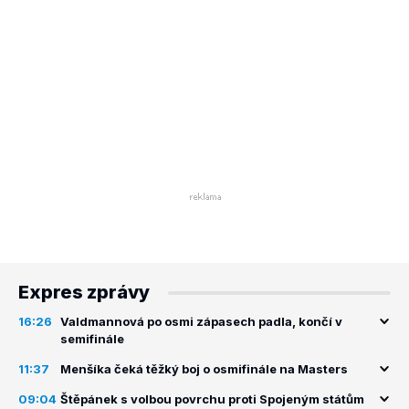
Expres zprávy
16:26
Valdmannová po osmi zápasech padla, končí v
semifinále
11:37
Menšíka čeká těžký boj o osmifinále na Masters
09:04
Štěpánek s volbou povrchu proti Spojeným státům