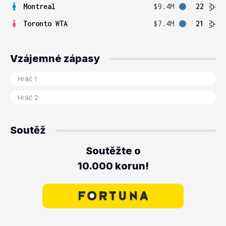
Montreal
$9.4M
22
Toronto WTA
$7.4M
21
Vzájemné zápasy
Soutěž
Soutěžte o
10.000 korun!