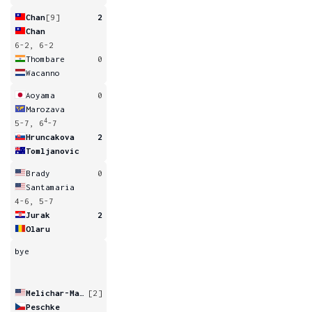
Chan
[9]
2
Chan
6-2, 6-2
Thombare
0
Wacanno
Aoyama
0
Marozava
4
5-7, 6
-7
Hruncakova
2
Tomljanovic
Brady
0
Santamaria
4-6, 5-7
Jurak
2
Olaru
bye
Melichar-Martinez
[2]
Peschke