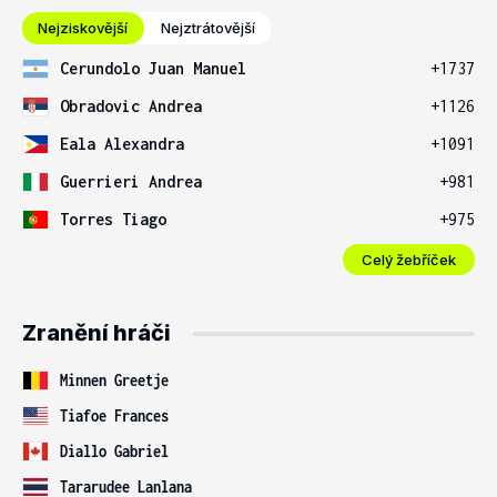
Nejziskovější
Nejztrátovější
Cerundolo Juan Manuel
+1737
Obradovic Andrea
+1126
Eala Alexandra
+1091
Guerrieri Andrea
+981
Torres Tiago
+975
Celý žebříček
Zranění hráči
Minnen Greetje
Tiafoe Frances
Diallo Gabriel
Tararudee Lanlana