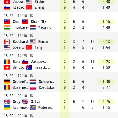
Jabeur
/
Riske
2
6
6
2.48
Klepac
/
Zheng
0
4
4
1.49
18.02.
14:10
1K
Chan
/
Chan (9)
2
6
6
1.15
Thombare
/
Wacanno
0
2
2
4.48
18.02.
13:30
1K
Bouchard
/
Kenin
2
3
7
10
2.13
Spears
/
Yang
1
6
5
8
1.64
18.02.
12:25
1K
Bara
/
Jakupovic
2
2
6
11
2.23
Bencic
/
Kasatkina
1
6
4
9
1.59
18.02.
12:10
1K
Groenefeld
/
Schuurs (8)
2
6
6
1.40
Buzarnescu
/
Rosolska
0
2
4
2.77
18.02.
09:10
1K
Grey
/
Silva
2
6
1
10
4.75
Kichenok
/
Kudermetova
1
1
6
6
1.15
18.02.
09:10
1K