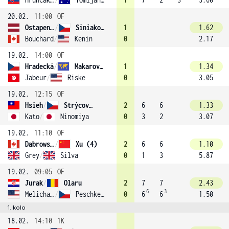
20.02.
11:00
OF
Ostapenko
/
Siniaková (6)
1
1.62
Bouchard
/
Kenin
0
2.17
19.02.
14:00
OF
Hradecká
/
Makarova (7)
1
1.34
Jabeur
/
Riske
0
3.05
19.02.
12:15
OF
Hsieh
/
Strýcová (3)
2
6
6
1.33
Kato
/
Ninomiya
0
3
2
3.07
19.02.
11:10
OF
Dabrowski
/
Xu (4)
2
6
6
1.10
Grey
/
Silva
0
1
3
5.87
19.02.
09:05
OF
Jurak
/
Olaru
2
7
7
2.43
6
3
Melichar-Martinez
/
Peschke (2)
0
6
6
1.50
1. kolo
18.02.
14:10
1K