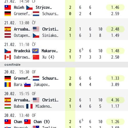
21.02.
14:50
ČF
Hsieh
/
Strýcová (3)
2
6
6
1.46
Groenefeld
/
Schuurs (8)
0
2
4
2.59
21.02.
13:00
ČF
Arruabarrena-Vecino
/
Christian
2
1
6
10
2.48
Ostapenko
/
Siniaková (6)
1
6
3
8
1.49
21.02.
11:10
ČF
5
Hradecká
/
Makarova (7)
2
6
6
10
1.48
Dabrowski
/
Xu (4)
1
7
3
3
2.50
osmifinále
20.02.
15:30
OF
Groenefeld
/
Schuurs (8)
2
6
6
1.33
Bara
/
Jakupovic
0
4
4
3.09
20.02.
15:15
OF
Arruabarrena-Vecino
/
Christian
2
6
1
10
4.36
Babos
/
Mladenovic (1)
1
4
6
5
1.17
20.02.
13:40
OF
5
Chan
/
Chan (9)
2
6
6
10
1.26
Hruncakova
/
Tomljanovic
1
7
2
3
3.60