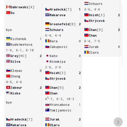
Schuurs
Dabrowski
[4]
Hradecká
[7]
1
2-6, 4-6
Xu
Makarova
Hsieh
[3]
2
Strýcová
2
Groenefeld
[8]
2
bye
Schuurs
Chan
[9]
2
6-4, 6-4
Chan
Kichenok
1
Bara
0
6-4, 7-5
Kudermetova
Jakupovic
Jurak
0
1-6, 6-1, 6-10
Olaru
6
Grey
[WC]
2
Kato
0
Silva
Ninomiya
3-6, 2-6
Klepac
0
Hsieh
[3]
2
Zheng
Strýcová
4-6, 4-6
Jabeur
2
Chan
[9]
2
Riske
Chan
5
6
-7, 6-2, 10-3
bye
Hruncakova
1
Tomljanovic
Hradecká
[7]
Jurak
2
Makarova
Olaru