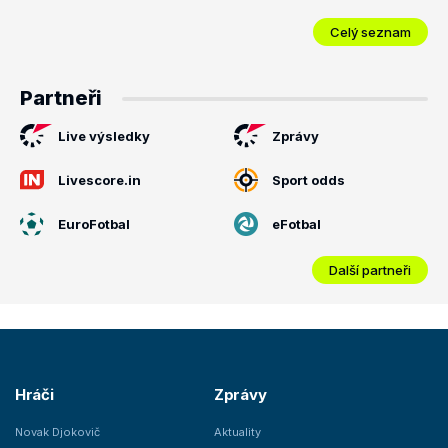
Celý seznam
Partneři
Live výsledky
Zprávy
Livescore.in
Sport odds
EuroFotbal
eFotbal
Další partneři
Hráči
Zprávy
Novak Djokovič
Aktuality