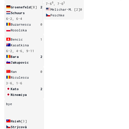
6
3
7-6
, 7-6
Groenefeld
[8]
2
Melichar-Martinez
[2]
0
Schuurs
Peschke
6-2, 6-4
Buzarnescu
0
Rosolska
Bencic
1
Kasatkina
6-2, 4-6, 9-11
Bara
2
Jakupovic
Han
0
Niculescu
3-6, 1-6
Kato
2
Ninomiya
bye
Hsieh
[3]
Strýcová