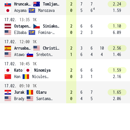
Hruncakova
/
Tomljanovic
2
7
7
2.24
4
Aoyama
/
Marozava
0
5
6
1.59
17.02.
13:35
1K
Ostapenko
/
Siniaková (6)
2
6
6
1.10
Elbaba
/
Fomina-Klotz
0
2
3
6.09
17.02.
12:00
1K
Arruabarrena-Vecino
/
Christian
2
3
6
10
2.56
Atawo
/
Srebotnik
1
6
4
4
1.46
17.02.
10:45
1K
Kato
/
Ninomiya
2
6
6
1.59
Han
/
Niculescu
0
3
1
2.16
17.02.
09:10
1K
Jurak
/
Olaru
2
6
7
1.65
Brady
/
Santamaria
0
4
5
2.06