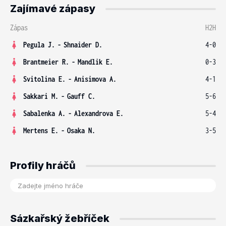
Zajímavé zápasy
Zápas
H2H
Pegula J.
-
Shnaider D.
4-0
Brantmeier R.
-
Mandlik E.
0-3
Svitolina E.
-
Anisimova A.
4-1
Sakkari M.
-
Gauff C.
5-6
Sabalenka A.
-
Alexandrova E.
5-4
Mertens E.
-
Osaka N.
3-5
Profily hráčů
Sázkařský žebříček