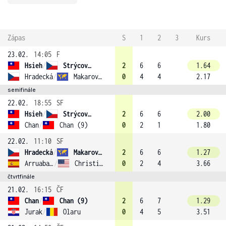
Zápas
S
1
2
3
Kurs
23.02.
14:05
F
Hsieh
/
Strýcová (3)
2
6
6
1.64
Hradecká
/
Makarova (7)
0
4
4
2.17
semifinále
22.02.
18:55
SF
Hsieh
/
Strýcová (3)
2
6
6
2.00
Chan
/
Chan (9)
0
2
1
1.80
22.02.
11:10
SF
Hradecká
/
Makarova (7)
2
6
6
1.27
Arruabarrena-Vecino
/
Christian
0
2
4
3.66
čtvrtfinále
21.02.
16:15
ČF
Chan
/
Chan (9)
2
6
7
1.29
Jurak
/
Olaru
0
4
5
3.51