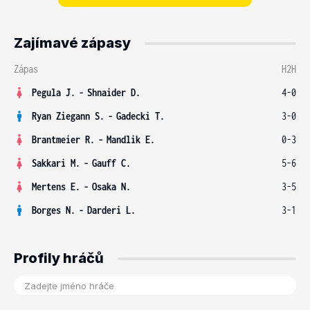
Zajímavé zápasy
Zápas
H2H
Pegula J.
-
Shnaider D.
4-0
Ryan Ziegann S.
-
Gadecki T.
3-0
Brantmeier R.
-
Mandlik E.
0-3
Sakkari M.
-
Gauff C.
5-6
Mertens E.
-
Osaka N.
3-5
Borges N.
-
Darderi L.
3-1
Profily hráčů