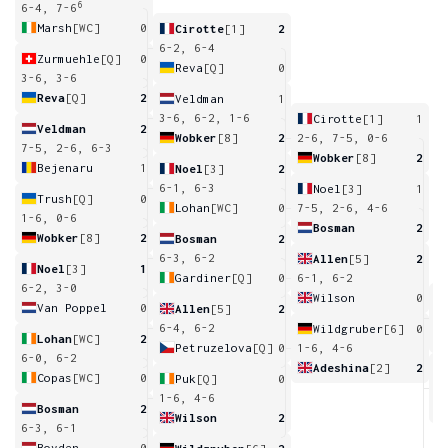
6
6-4, 7-6
Marsh
[WC]
0
Cirotte
[1]
2
6-2, 6-4
Zurmuehle
[Q]
0
Reva
[Q]
0
3-6, 3-6
Reva
[Q]
2
Veldman
1
3-6, 6-2, 1-6
Cirotte
[1]
1
Veldman
2
Wobker
[8]
2
2-6, 7-5, 0-6
7-5, 2-6, 6-3
Wobker
[8]
2
Bejenaru
1
Noel
[3]
2
6-1, 6-3
Noel
[3]
1
Trush
[Q]
0
Lohan
[WC]
0
7-5, 2-6, 4-6
1-6, 0-6
Bosman
2
Wobker
[8]
2
Bosman
2
6-3, 6-2
Allen
[5]
2
Noel
[3]
1
Gardiner
[Q]
0
6-1, 6-2
6-2, 3-0
Wilson
0
Van Poppel
0
Allen
[5]
2
7
6-4, 6-2
Wildgruber
[6]
0
Lohan
[WC]
2
Petruzelova
[Q]
0
1-6, 4-6
6-0, 6-2
Adeshina
[2]
2
Copas
[WC]
0
Puk
[Q]
0
7
1-6, 4-6
Bosman
2
Wilson
2
6-3, 6-1
Boyden
0