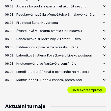
06.08.
Alcaraz by podle experta měl ukončit sezonu
06.08.
Pegulaová nadělila přemožitelce Siniakové kanára
06.08.
Fils nedal šanci Navonemu
06.08.
Šwiateková v Torontu smetla Golubicovou
06.08.
Sabalenková si podmínky v Torontu užívá
06.08.
Valdmannová píše osmé vítězství v řadě
06.08.
Laboutková i Alena Kovačková v Lipsku postupují
06.08.
Knutsonová je ve Varšavě v semifinále
06.08.
Lehečka a Bartůňková o osmifinále na Masters
06.08.
Monfils nadělil Tienovi kanára, přesto padl
Další expres zprávy
Aktuální turnaje