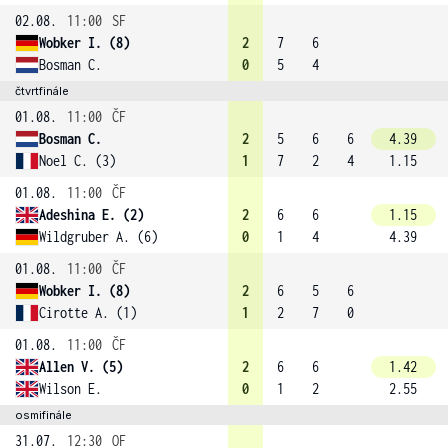
02.08.
11:00
SF
Wobker I. (8)
2
7
6
Bosman C.
0
5
4
čtvrtfinále
01.08.
11:00
ČF
Bosman C.
2
5
6
6
4.39
Noel C. (3)
1
7
2
4
1.15
01.08.
11:00
ČF
Adeshina E. (2)
2
6
6
1.15
Wildgruber A. (6)
0
1
4
4.39
01.08.
11:00
ČF
Wobker I. (8)
2
6
5
6
Cirotte A. (1)
1
2
7
0
01.08.
11:00
ČF
Allen V. (5)
2
6
6
1.42
Wilson E.
0
1
2
2.55
osmifinále
31.07.
12:30
OF