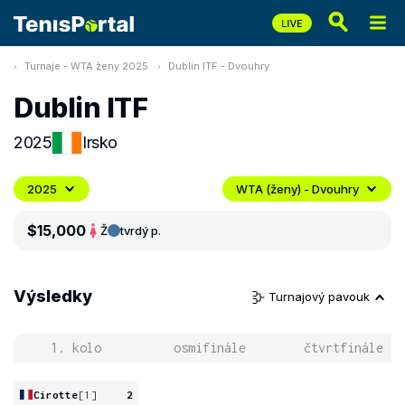
Turnaje - WTA ženy 2025
Dublin ITF - Dvouhry
Dublin ITF
2025
Irsko
2025
WTA (ženy) - Dvouhry
$15,000
Ž
tvrdý p.
Výsledky
Turnajový pavouk
1. kolo
osmifinále
čtvrtfinále
Cirotte
[1]
2