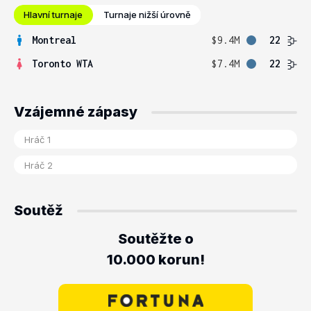
Hlavní turnaje
Turnaje nižší úrovně
Montreal
$9.4M
22
Toronto WTA
$7.4M
22
Vzájemné zápasy
Soutěž
Soutěžte o
10.000 korun!