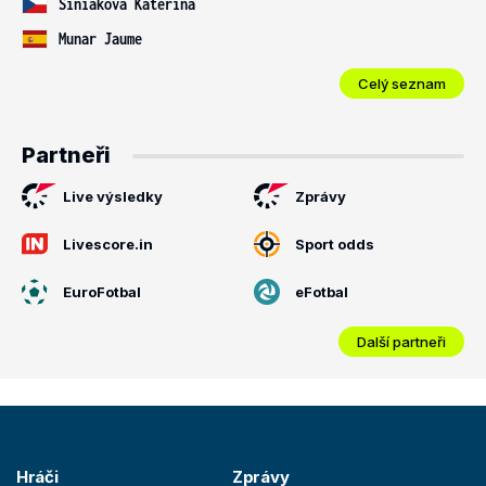
Siniaková Kateřina
Munar Jaume
Celý seznam
Partneři
Live výsledky
Zprávy
Livescore.in
Sport odds
EuroFotbal
eFotbal
Další partneři
Hráči
Zprávy