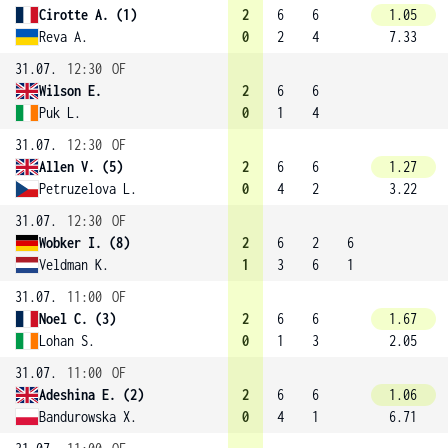
Cirotte A. (1)
2
6
6
1.05
Reva A.
0
2
4
7.33
31.07.
12:30
OF
Wilson E.
2
6
6
Puk L.
0
1
4
31.07.
12:30
OF
Allen V. (5)
2
6
6
1.27
Petruzelova L.
0
4
2
3.22
31.07.
12:30
OF
Wobker I. (8)
2
6
2
6
Veldman K.
1
3
6
1
31.07.
11:00
OF
Noel C. (3)
2
6
6
1.67
Lohan S.
0
1
3
2.05
31.07.
11:00
OF
Adeshina E. (2)
2
6
6
1.06
Bandurowska X.
0
4
1
6.71