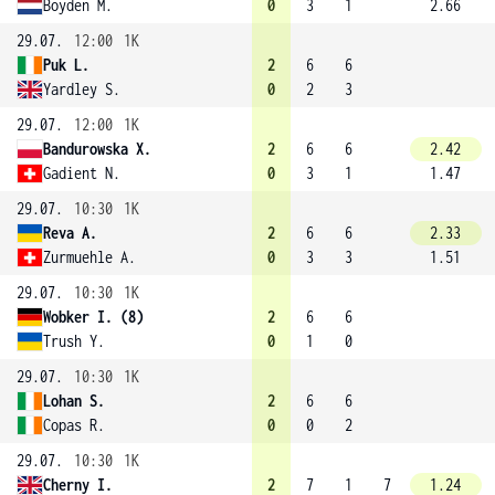
Boyden M.
0
3
1
2.66
29.07.
12:00
1K
Puk L.
2
6
6
Yardley S.
0
2
3
29.07.
12:00
1K
Bandurowska X.
2
6
6
2.42
Gadient N.
0
3
1
1.47
29.07.
10:30
1K
Reva A.
2
6
6
2.33
Zurmuehle A.
0
3
3
1.51
29.07.
10:30
1K
Wobker I. (8)
2
6
6
Trush Y.
0
1
0
29.07.
10:30
1K
Lohan S.
2
6
6
Copas R.
0
0
2
29.07.
10:30
1K
Cherny I.
2
7
1
7
1.24