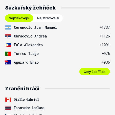
Sázkařský žebříček
Nejziskovější
Nejztrátovější
Cerundolo Juan Manuel
+1737
Obradovic Andrea
+1126
Eala Alexandra
+1091
Torres Tiago
+975
Aguiard Enzo
+936
Celý žebříček
Zranění hráči
Diallo Gabriel
Tararudee Lanlana