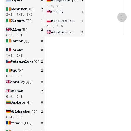
Wildgruber
[6]
2
6-4, 6-1
Gardiner
[Q]
2
Cherny
0
2-6, 7-5, 6-0
Simunyu
[7]
1
Bandurowska
0
4-6, 1-6
Allen
[5]
2
Adeshina
[2]
2
6-2, 6-1
Carton
[Q]
0
Komano
0
1-6, 2-6
Petruzelova
[Q]
2
Puk
[Q]
2
6-2, 6-3
Yardley
[Q]
0
Wilson
2
6-3, 6-1
Dapkute
[4]
0
Wildgruber
[6]
2
6-4, 6-3
Mihail
[LL]
0