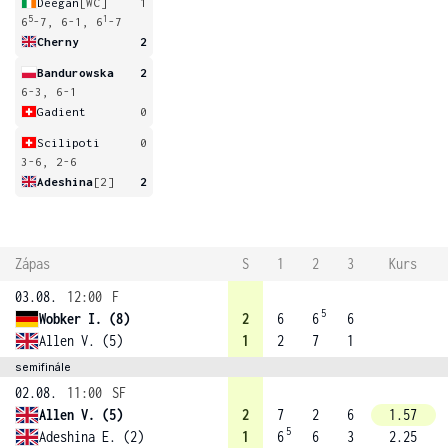
Deegan
[WC]
1
5
1
6
-7, 6-1, 6
-7
Cherny
2
Bandurowska
2
6-3, 6-1
Gadient
0
Scilipoti
0
3-6, 2-6
Adeshina
[2]
2
Zápas
S
1
2
3
Kurs
03.08.
12:00
F
5
Wobker I. (8)
2
6
6
6
Allen V. (5)
1
2
7
1
semifinále
02.08.
11:00
SF
Allen V. (5)
2
7
2
6
1.57
5
Adeshina E. (2)
1
6
6
3
2.25