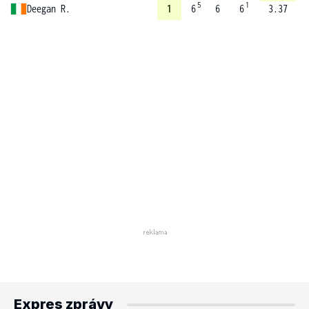
5
1
Deegan R.
1
6
6
6
3.37
Expres zprávy