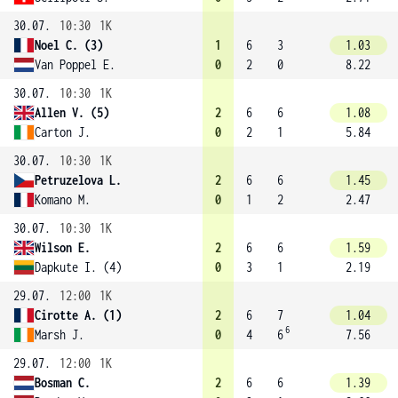
30.07.
10:30
1K
Noel C. (3)
1
6
3
1.03
Van Poppel E.
0
2
0
8.22
30.07.
10:30
1K
Allen V. (5)
2
6
6
1.08
Carton J.
0
2
1
5.84
30.07.
10:30
1K
Petruzelova L.
2
6
6
1.45
Komano M.
0
1
2
2.47
30.07.
10:30
1K
Wilson E.
2
6
6
1.59
Dapkute I. (4)
0
3
1
2.19
29.07.
12:00
1K
Cirotte A. (1)
2
6
7
1.04
6
Marsh J.
0
4
6
7.56
29.07.
12:00
1K
Bosman C.
2
6
6
1.39