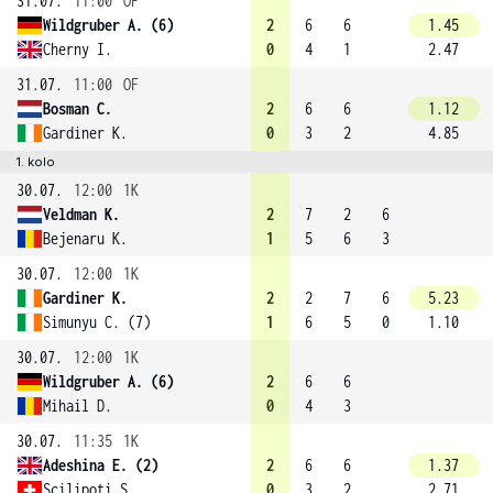
31.07.
11:00
OF
Wildgruber A. (6)
2
6
6
1.45
Cherny I.
0
4
1
2.47
31.07.
11:00
OF
Bosman C.
2
6
6
1.12
Gardiner K.
0
3
2
4.85
1. kolo
30.07.
12:00
1K
Veldman K.
2
7
2
6
Bejenaru K.
1
5
6
3
30.07.
12:00
1K
Gardiner K.
2
2
7
6
5.23
Simunyu C. (7)
1
6
5
0
1.10
30.07.
12:00
1K
Wildgruber A. (6)
2
6
6
Mihail D.
0
4
3
30.07.
11:35
1K
Adeshina E. (2)
2
6
6
1.37
Scilipoti S.
0
3
2
2.71