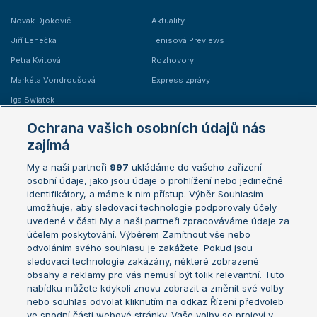
Novak Djokovič
Aktuality
Jiří Lehečka
Tenisová Previews
Petra Kvitová
Rozhovory
Markéta Vondroušová
Express zprávy
Iga Swiatek
Marie Bouzková
Ochrana vašich osobních údajů nás
Žebříčky
Kalendář turnajů
zajímá
My a naši partneři
997
ukládáme do vašeho zařízení
Žebříček ATP (muži)
Australian Open
osobní údaje, jako jsou údaje o prohlížení nebo jedinečné
Žebříček WTA (ženy)
French Open
identifikátory, a máme k nim přístup. Výběr Souhlasím
umožňuje, aby sledovací technologie podporovaly účely
Sázkařský žebříček
Wimbledon
uvedené v části My a naši partneři zpracováváme údaje za
US Open
účelem poskytování. Výběrem Zamítnout vše nebo
odvoláním svého souhlasu je zakážete. Pokud jsou
Turnaj mistrů
sledovací technologie zakázány, některé zobrazené
Turnaj mistryň
obsahy a reklamy pro vás nemusí být tolik relevantní. Tuto
Aktualní trendy
nabídku můžete kdykoli znovu zobrazit a změnit své volby
nebo souhlas odvolat kliknutím na odkaz Řízení předvoleb
ve spodní části webové stránky. Vaše volby se projeví v
Fotbalové přestupy