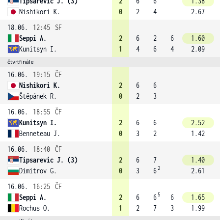
Tipsarevic J. (3)
2
6
6
1.38
Nishikori K.
0
2
4
2.67
18.06.
12:45
SF
Seppi A.
2
6
2
6
1.60
Kunitsyn I.
1
4
6
4
2.09
čtvrtfinále
16.06.
19:15
ČF
Nishikori K.
2
6
6
Štěpánek R.
0
2
3
16.06.
18:55
ČF
Kunitsyn I.
2
6
6
2.52
Benneteau J.
0
3
2
1.42
16.06.
18:40
ČF
Tipsarevic J. (3)
2
6
7
1.40
2
Dimitrov G.
0
3
6
2.61
16.06.
16:25
ČF
5
Seppi A.
2
6
6
6
1.65
Rochus O.
1
2
7
3
1.99