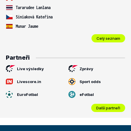
Tararudee Lanlana
Siniaková Kateřina
Munar Jaume
Celý seznam
Partneři
Live výsledky
Zprávy
Livescore.in
Sport odds
EuroFotbal
eFotbal
Další partneři