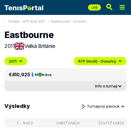
Turnaje - ATP muži 2011
Eastbourne - Dvouhry
Eastbourne
2011
Velká Británie
2011
ATP (muži) - Dvouhry
€410,925
M
tráva
Info o turnaji
Výsledky
Turnajový pavouk
1. kolo
osmifinále
čtvrtfinále