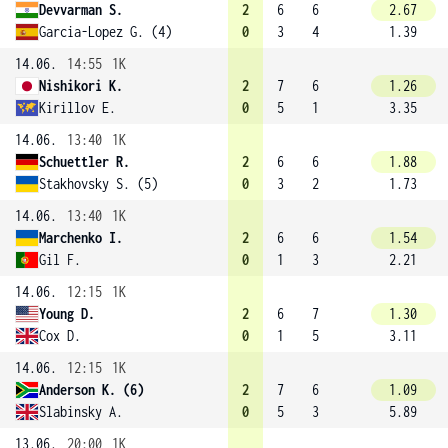
Devvarman S.
2
6
6
2.67
Garcia-Lopez G. (4)
0
3
4
1.39
14.06.
14:55
1K
Nishikori K.
2
7
6
1.26
Kirillov E.
0
5
1
3.35
14.06.
13:40
1K
Schuettler R.
2
6
6
1.88
Stakhovsky S. (5)
0
3
2
1.73
14.06.
13:40
1K
Marchenko I.
2
6
6
1.54
Gil F.
0
1
3
2.21
14.06.
12:15
1K
Young D.
2
6
7
1.30
Cox D.
0
1
5
3.11
14.06.
12:15
1K
Anderson K. (6)
2
7
6
1.09
Slabinsky A.
0
5
3
5.89
13.06.
20:00
1K