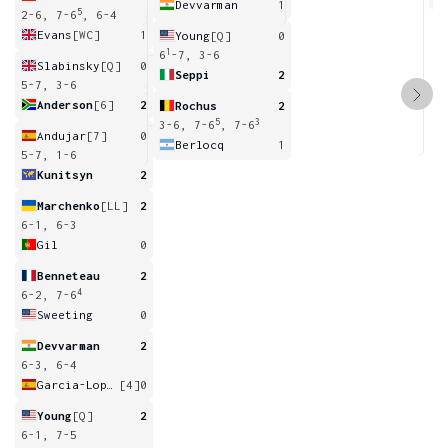
Devvarman
1
5
2-6, 7-6
, 6-4
Evans
[WC]
1
Young
[Q]
0
1
6
-7, 3-6
Slabinsky
[Q]
0
Seppi
2
5-7, 3-6
Anderson
[6]
2
Rochus
2
5
3
3-6, 7-6
, 7-6
Andujar
[7]
0
Berlocq
1
5-7, 1-6
Kunitsyn
2
Marchenko
[LL]
2
6-1, 6-3
Gil
0
Benneteau
2
4
6-2, 7-6
Sweeting
0
Devvarman
2
6-3, 6-4
Garcia-Lopez
[4]
0
Young
[Q]
2
6-1, 7-5