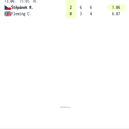
13.06.
15:05
1K
Štěpánek R.
2
6
6
1.06
Fleming C.
0
3
4
6.87