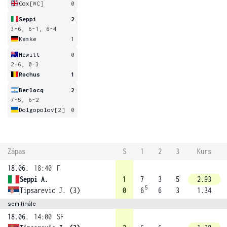
Cox
[WC]
0
Seppi
2
3-6, 6-1, 6-4
Kamke
1
Hewitt
0
2-6, 0-3
Rochus
1
Berlocq
2
7-5, 6-2
Dolgopolov
[2]
0
Zápas
S
1
2
3
Kurs
18.06.
18:40
F
Seppi A.
1
7
3
5
2.93
5
Tipsarevic J. (3)
0
6
6
3
1.34
semifinále
18.06.
14:00
SF