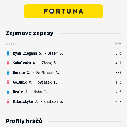
Zajímavé zápasy
Zápas
H2H
Ryan Ziegann S.
-
Oster S.
5-0
Sabalenka A.
-
Zhang S.
4-1
Norrie C.
-
De Minaur A.
3-3
Golubic V.
-
Swiatek I.
1-3
Beale J.
-
Hahn J.
2-0
Mikulskyte J.
-
Knutson G.
0-2
Profily hráčů