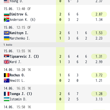
Young D.
0
6
3
2.37
15.06.
13:40
OF
Dimitrov G.
2
6
6
2.87
Anderson K. (6)
0
3
2
1.34
15.06.
12:15
OF
Kunitsyn I.
2
6
1
6
1.53
Marchenko I.
1
3
6
2
2.23
1. kolo
15.06.
13:55
1K
Tipsarevic J. (3)
2
6
4
6
1.31
Ward J.
1
3
6
2
2.99
14.06.
18:20
1K
Rochus O.
1
6
3
3.72
Hewitt L.
0
2
0
1.21
14.06.
16:35
1K
Tsonga J. (1)
2
6
7
1.28
Istomin D.
0
2
5
3.13
14.06.
15:50
1K