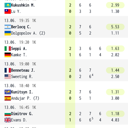
Kukushkin M.
2
6
6
2.99
Lu Y.
0
3
3
1.30
13.06.
19:35
1K
Berlocq C.
2
7
6
5.53
Dolgopolov A. (2)
0
5
2
1.11
13.06.
19:20
1K
Seppi A.
2
3
6
6
1.63
Kamke T.
1
6
1
4
2.02
13.06.
19:00
1K
Benneteau J.
2
6
7
1.44
4
Sweeting R.
0
2
6
2.50
13.06.
18:40
1K
Kunitsyn I.
2
7
6
1.31
Andujar P. (7)
0
5
1
3.00
13.06.
16:45
1K
Dimitrov G.
2
2
7
6
1.18
5
Evans D.
1
6
6
4
4.03