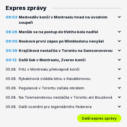
Expres zprávy
06:53
Medveděv končí v Montrealu hned na úvodním
soupeři
06:26
Menšík se na postup do třetího kola nadřel
06:05
Noskové první zápas po Wimbledonu nevyšel
05:39
Krejčíková nestačila v Torontu na Samsonovovou
00:12
Další šok v Montrealu, Zverev končí
05.08.
Fritz v Montrealu překvapivě končí
05.08.
Rybakinová zvládla bitvu s Kasatkinovou
05.08.
Pegulaová v Torontu začala obratem
05.08.
Na Townsendovou nestačila v Torontu ani Bouzková
05.08.
Další ocenění pro legendárního Federera
Další expres zprávy