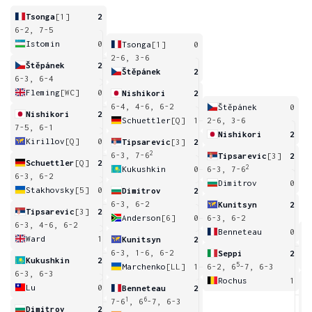
Tsonga
[1]
2
6-2, 7-5
Istomin
0
Tsonga
[1]
0
2-6, 3-6
Štěpánek
2
Štěpánek
2
6-3, 6-4
Fleming
[WC]
0
Nishikori
2
6-4, 4-6, 6-2
Štěpánek
0
Nishikori
2
Schuettler
[Q]
1
2-6, 3-6
7-5, 6-1
Nishikori
2
Kirillov
[Q]
0
Tipsarevic
[3]
2
2
6-3, 7-6
Tipsarevic
[3]
2
Schuettler
[Q]
2
2
Kukushkin
0
6-3, 7-6
6-3, 6-2
Dimitrov
0
Stakhovsky
[5]
0
Dimitrov
2
6-3, 6-2
Kunitsyn
2
Tipsarevic
[3]
2
Anderson
[6]
0
6-3, 6-2
6-3, 4-6, 6-2
Benneteau
0
Ward
1
Kunitsyn
2
2
6-3, 1-6, 6-2
Seppi
2
Kukushkin
2
5
Marchenko
[LL]
1
6-2, 6
-7, 6-3
6-3, 6-3
Rochus
1
Lu
0
Benneteau
2
4
1
6
7-6
, 6
-7, 6-3
Dimitrov
2