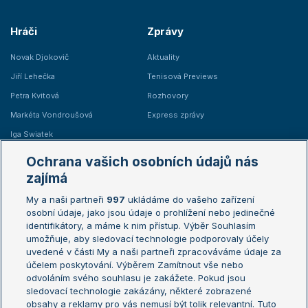
Hráči
Zprávy
Novak Djokovič
Aktuality
Jiří Lehečka
Tenisová Previews
Petra Kvitová
Rozhovory
Markéta Vondroušová
Express zprávy
Iga Swiatek
Marie Bouzková
Ochrana vašich osobních údajů nás
Žebříčky
Kalendář turnajů
zajímá
My a naši partneři
997
ukládáme do vašeho zařízení
Žebříček ATP (muži)
Australian Open
osobní údaje, jako jsou údaje o prohlížení nebo jedinečné
Žebříček WTA (ženy)
French Open
identifikátory, a máme k nim přístup. Výběr Souhlasím
umožňuje, aby sledovací technologie podporovaly účely
Sázkařský žebříček
Wimbledon
uvedené v části My a naši partneři zpracováváme údaje za
US Open
účelem poskytování. Výběrem Zamítnout vše nebo
odvoláním svého souhlasu je zakážete. Pokud jsou
Turnaj mistrů
sledovací technologie zakázány, některé zobrazené
Turnaj mistryň
obsahy a reklamy pro vás nemusí být tolik relevantní. Tuto