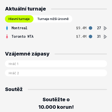
Aktuální turnaje
Hlavní turnaje
Turnaje nižší úrovně
Montreal
$9.4M
27
Toronto WTA
$7.4M
31
Vzájemné zápasy
Soutěž
Soutěžte o
10.000 korun!