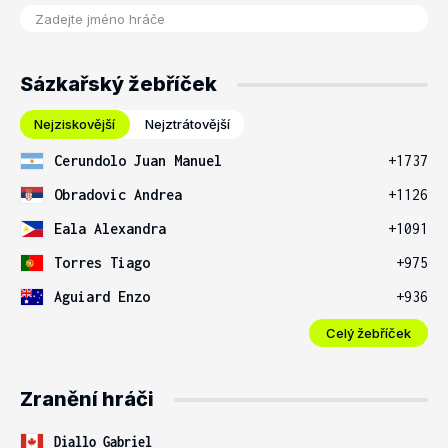
Sázkařský žebříček
Nejziskovější
Nejztrátovější
Cerundolo Juan Manuel
+1737
Obradovic Andrea
+1126
Eala Alexandra
+1091
Torres Tiago
+975
Aguiard Enzo
+936
Celý žebříček
Zranění hráči
Diallo Gabriel