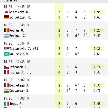
osmifinále
16.06.
14:45
OF
Nishikori K.
2
6
4
6
1.98
Schuettler R.
1
4
6
2
1.67
16.06.
13:45
OF
Rochus O.
2
3
7
7
1.25
5
3
Berlocq C.
1
6
6
6
3.41
16.06.
13:30
OF
Tipsarevic J. (3)
2
6
7
1.36
2
Kukushkin M.
0
3
6
2.66
15.06.
17:35
OF
Štěpánek R.
2
6
6
2.74
Tsonga J. (1)
0
2
3
1.37
15.06.
15:00
OF
6
Benneteau J.
2
7
6
6
1.36
1
Devvarman S.
1
6
7
3
2.76
15.06.
14:05
OF
Seppi A.
2
7
6
1.48
1