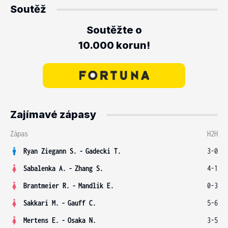
Soutěž
Soutěžte o
10.000 korun!
Zajímavé zápasy
Zápas
H2H
Ryan Ziegann S.
-
Gadecki T.
3-0
Sabalenka A.
-
Zhang S.
4-1
Brantmeier R.
-
Mandlik E.
0-3
Sakkari M.
-
Gauff C.
5-6
Mertens E.
-
Osaka N.
3-5