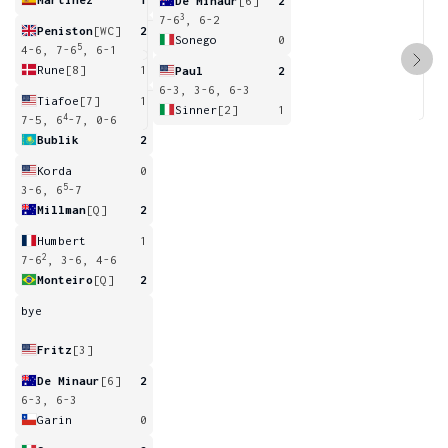
De Minaur
[6]
2
3
7-6
, 6-2
Peniston
[WC]
2
Sonego
0
5
4-6, 7-6
, 6-1
Rune
[8]
1
Paul
2
6-3, 3-6, 6-3
Tiafoe
[7]
1
Sinner
[2]
1
4
7-5, 6
-7, 0-6
Bublik
2
Korda
0
5
3-6, 6
-7
Millman
[Q]
2
Humbert
1
2
7-6
, 3-6, 4-6
Monteiro
[Q]
2
bye
Fritz
[3]
De Minaur
[6]
2
6-3, 6-3
Garin
0