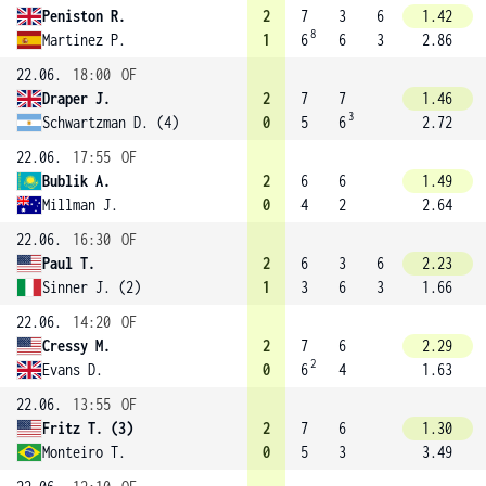
Peniston R.
2
7
3
6
1.42
8
Martinez P.
1
6
6
3
2.86
22.06.
18:00
OF
Draper J.
2
7
7
1.46
3
Schwartzman D. (4)
0
5
6
2.72
22.06.
17:55
OF
Bublik A.
2
6
6
1.49
Millman J.
0
4
2
2.64
22.06.
16:30
OF
Paul T.
2
6
3
6
2.23
Sinner J. (2)
1
3
6
3
1.66
22.06.
14:20
OF
Cressy M.
2
7
6
2.29
2
Evans D.
0
6
4
1.63
22.06.
13:55
OF
Fritz T. (3)
2
7
6
1.30
Monteiro T.
0
5
3
3.49