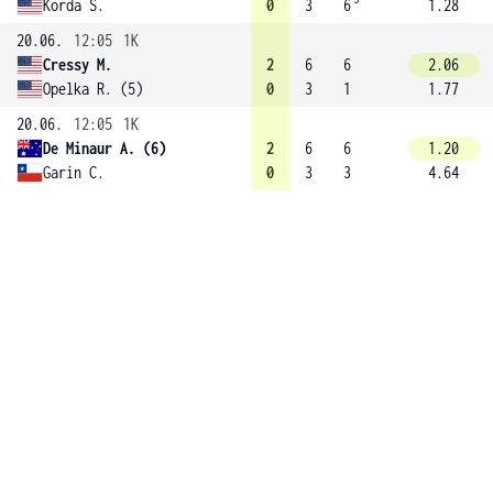
Korda S.
0
3
6
1.28
20.06.
12:05
1K
Cressy M.
2
6
6
2.06
Opelka R. (5)
0
3
1
1.77
20.06.
12:05
1K
De Minaur A. (6)
2
6
6
1.20
Garin C.
0
3
3
4.64