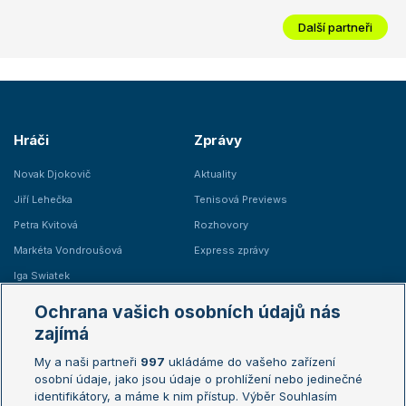
Další partneři
Hráči
Zprávy
Novak Djokovič
Aktuality
Jiří Lehečka
Tenisová Previews
Petra Kvitová
Rozhovory
Markéta Vondroušová
Express zprávy
Iga Swiatek
Marie Bouzková
Ochrana vašich osobních údajů nás
Žebříčky
Kalendář turnajů
zajímá
My a naši partneři
997
ukládáme do vašeho zařízení
Žebříček ATP (muži)
Australian Open
osobní údaje, jako jsou údaje o prohlížení nebo jedinečné
Žebříček WTA (ženy)
French Open
identifikátory, a máme k nim přístup. Výběr Souhlasím