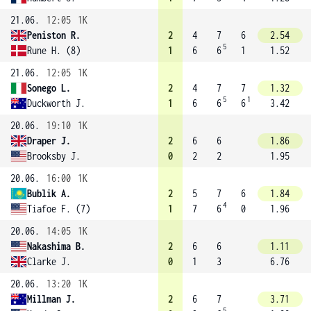
21.06.
12:05
1K
Peniston R.
2
4
7
6
2.54
5
Rune H. (8)
1
6
6
1
1.52
21.06.
12:05
1K
Sonego L.
2
4
7
7
1.32
5
1
Duckworth J.
1
6
6
6
3.42
20.06.
19:10
1K
Draper J.
2
6
6
1.86
Brooksby J.
0
2
2
1.95
20.06.
16:00
1K
Bublik A.
2
5
7
6
1.84
4
Tiafoe F. (7)
1
7
6
0
1.96
20.06.
14:05
1K
Nakashima B.
2
6
6
1.11
Clarke J.
0
1
3
6.76
20.06.
13:20
1K
Millman J.
2
6
7
3.71
5