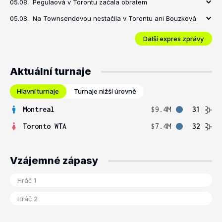
05.08.
Pegulaová v Torontu začala obratem
05.08.
Na Townsendovou nestačila v Torontu ani Bouzková
Další expres zprávy
Aktuální turnaje
Hlavní turnaje
Turnaje nižší úrovně
Montreal
$9.4M
31
Toronto WTA
$7.4M
32
Vzájemné zápasy