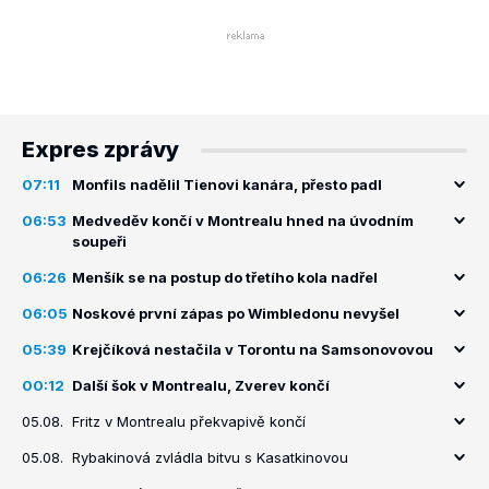
Expres zprávy
07:11
Monfils nadělil Tienovi kanára, přesto padl
06:53
Medveděv končí v Montrealu hned na úvodním
soupeři
06:26
Menšík se na postup do třetího kola nadřel
06:05
Noskové první zápas po Wimbledonu nevyšel
05:39
Krejčíková nestačila v Torontu na Samsonovovou
00:12
Další šok v Montrealu, Zverev končí
05.08.
Fritz v Montrealu překvapivě končí
05.08.
Rybakinová zvládla bitvu s Kasatkinovou