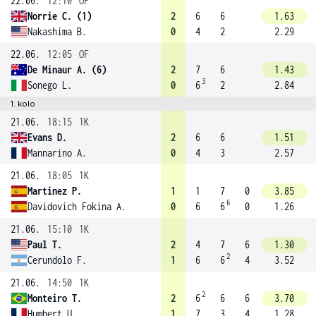
22.06.
12:10
OF
Norrie C. (1)
2
6
6
1.63
Nakashima B.
0
4
2
2.29
22.06.
12:05
OF
De Minaur A. (6)
2
7
6
1.43
3
Sonego L.
0
6
2
2.84
1. kolo
21.06.
18:15
1K
Evans D.
2
6
6
1.51
Mannarino A.
0
4
3
2.57
21.06.
18:05
1K
Martinez P.
1
1
7
0
3.85
6
Davidovich Fokina A.
0
6
6
0
1.26
21.06.
15:10
1K
Paul T.
2
4
7
6
1.30
2
Cerundolo F.
1
6
6
4
3.52
21.06.
14:50
1K
2
Monteiro T.
2
6
6
6
3.70
Humbert U.
1
7
3
4
1.28