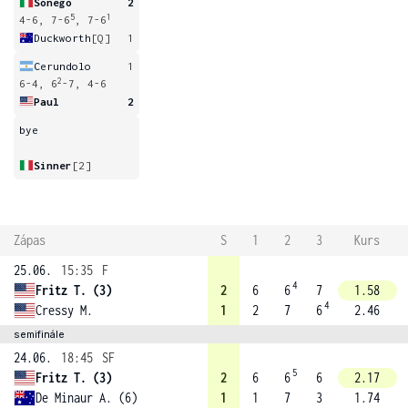
Sonego
2
5
1
4-6, 7-6
, 7-6
Duckworth
[Q]
1
Cerundolo
1
2
6-4, 6
-7, 4-6
Paul
2
bye
Sinner
[2]
Zápas
S
1
2
3
Kurs
25.06.
15:35
F
4
Fritz T. (3)
2
6
6
7
1.58
4
Cressy M.
1
2
7
6
2.46
semifinále
24.06.
18:45
SF
5
Fritz T. (3)
2
6
6
6
2.17
De Minaur A. (6)
1
1
7
3
1.74