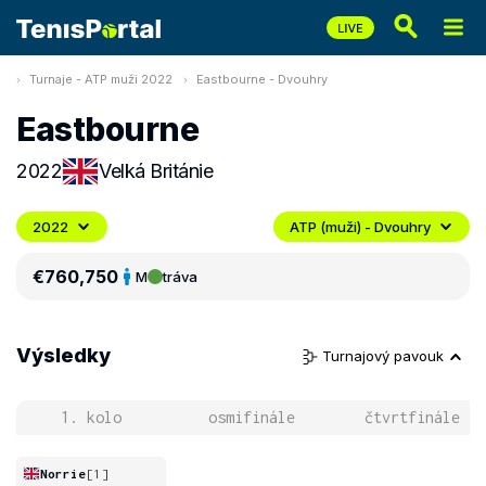
Turnaje - ATP muži 2022
Eastbourne - Dvouhry
Eastbourne
2022
Velká Británie
2022
ATP (muži) - Dvouhry
€760,750
M
tráva
Výsledky
Turnajový pavouk
1. kolo
osmifinále
čtvrtfinále
Norrie
[1]