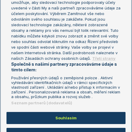
umožňuje, aby sledovací technologie podporovaly účely
Sázkařský žebříček
Wimbledon
uvedené v části My a naši partneři zpracováváme údaje za
US Open
účelem poskytování. Výběrem Zamítnout vše nebo
odvoláním svého souhlasu je zakážete. Pokud jsou
Turnaj mistrů
sledovací technologie zakázány, některé zobrazené
Turnaj mistryň
obsahy a reklamy pro vás nemusí být tolik relevantní. Tuto
Aktualní trendy
nabídku můžete kdykoli znovu zobrazit a změnit své volby
nebo souhlas odvolat kliknutím na odkaz Řízení předvoleb
ve spodní části webové stránky. Vaše volby se projeví v
Fotbalové přestupy
našem Internetová stránka. Další podrobnosti naleznete v
Livesport Daily
našich Zásadách ochrany osobních údajů.
Třetí strany
Společně s našimi partnery zpracováváme údaje s
LS Prague Open
tímto cílem:
Používání přesných údajů o zeměpisné poloze . Aktivní
vyhledávání identifikačních údajů v rámci specifických
vlastností zařízení . Ukládání a/nebo přístup k informacím v
Podmínky užití
Nastavení soukromí
zařízení . Personalizovaná reklama a obsah, měření reklam
GDPR a žurnalistika
Reklama
a obsahu, průzkum publika a rozvoj služeb .
Informace o zpracování osobních
Kontakt
Seznam partnerů (dodavatelů)
údajů
Tiráž
Souhlasím
Copyright © 2008-2026 TenisPortal.cz. Využíváme zpravodajství ČTK.