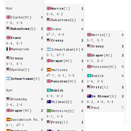
bye
Norrie
[1]
2
6-4, 6-2
Clarke
[WC]
0
Nakashima
[Q]
0
1-6, 3-6
Nakashima
[Q]
2
Evans
0
2
6
-7, 4-6
Norrie
[1]
0
Evans
2
Cressy
2
5-7, 5-7
6-4, 6-3
Cressy
2
Mannarino
0
Schwartzman
[4]
0
3
5-7, 6
-7
Draper
[WC]
2
Cressy
2
Draper
[WC]
2
6-3, 6-3
6-3, 6-1
Peniston
[WC]
0
Opelka
[5]
0
Martinez
1
8
6
-7, 6-3, 3-6
Bublik
0
Schwartzman
[4]
Peniston
[WC]
2
3-6, 2-6
Fritz
[3]
2
bye
Bublik
2
7
6-4, 6-2
De Minaur
[6]
2
Brooksby
0
Millman
[Q]
0
6-2, 4-6, 6-4
2-6, 2-6
Paul
1
Draper
[WC]
2
Monteiro
[Q]
0
6
5-7, 3-6
Davidovich Fokina
0
Fritz
[3]
2
6
6-1, 6
-7
Martinez
1