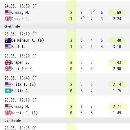
24.06.
15:50
SF
2
Cressy M.
2
7
6
6
1.69
5
Draper J.
1
6
7
3
2.24
čtvrtfinále
23.06.
17:10
ČF
De Minaur A. (6)
2
6
4
6
1.40
Paul T.
1
2
6
4
3.10
23.06.
15:20
ČF
Draper J.
2
6
6
1.43
Peniston R.
0
3
3
2.90
23.06.
13:40
ČF
Fritz T. (3)
2
6
6
2.14
Bublik A.
0
3
2
1.75
23.06.
12:10
ČF
Cressy M.
2
7
7
2.71
Norrie C. (1)
0
5
5
1.49
osmifinále
23.06.
13:05
OF