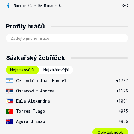
Norrie C.
-
De Minaur A.
3-3
Profily hráčů
Sázkařský žebříček
Nejziskovější
Nejztrátovější
Cerundolo Juan Manuel
+1737
Obradovic Andrea
+1126
Eala Alexandra
+1091
Torres Tiago
+975
Aguiard Enzo
+936
Celý žebříček