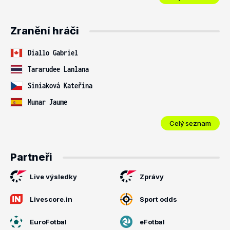
Zranění hráči
Diallo Gabriel
Tararudee Lanlana
Siniaková Kateřina
Munar Jaume
Celý seznam
Partneři
Live výsledky
Zprávy
Livescore.in
Sport odds
EuroFotbal
eFotbal