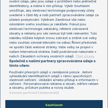
osobní údaje, jako jsou údaje o prohlížení nebo jedinečné
Žebříček WTA (ženy)
French Open
identifikátory, a máme k nim přístup. Výběr Souhlasím
umožňuje, aby sledovací technologie podporovaly účely
Sázkařský žebříček
Wimbledon
uvedené v části My a naši partneři zpracováváme údaje za
US Open
účelem poskytování. Výběrem Zamítnout vše nebo
odvoláním svého souhlasu je zakážete. Pokud jsou
Turnaj mistrů
sledovací technologie zakázány, některé zobrazené
Turnaj mistryň
obsahy a reklamy pro vás nemusí být tolik relevantní. Tuto
Aktualní trendy
nabídku můžete kdykoli znovu zobrazit a změnit své volby
nebo souhlas odvolat kliknutím na odkaz Řízení předvoleb
ve spodní části webové stránky. Vaše volby se projeví v
Fotbalové přestupy
našem Internetová stránka. Další podrobnosti naleznete v
Livesport Daily
našich Zásadách ochrany osobních údajů.
Třetí strany
Společně s našimi partnery zpracováváme údaje s
LS Prague Open
tímto cílem:
Používání přesných údajů o zeměpisné poloze . Aktivní
vyhledávání identifikačních údajů v rámci specifických
vlastností zařízení . Ukládání a/nebo přístup k informacím v
Podmínky užití
Nastavení soukromí
zařízení . Personalizovaná reklama a obsah, měření reklam
GDPR a žurnalistika
Reklama
a obsahu, průzkum publika a rozvoj služeb .
Informace o zpracování osobních
Kontakt
Seznam partnerů (dodavatelů)
údajů
Tiráž
Souhlasím