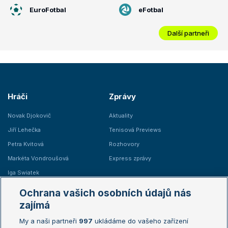
EuroFotbal
eFotbal
Další partneři
Hráči
Zprávy
Novak Djokovič
Aktuality
Jiří Lehečka
Tenisová Previews
Petra Kvitová
Rozhovory
Markéta Vondroušová
Express zprávy
Iga Swiatek
Marie Bouzková
Ochrana vašich osobních údajů nás
Žebříčky
Kalendář turnajů
zajímá
My a naši partneři
997
ukládáme do vašeho zařízení
Žebříček ATP (muži)
Australian Open