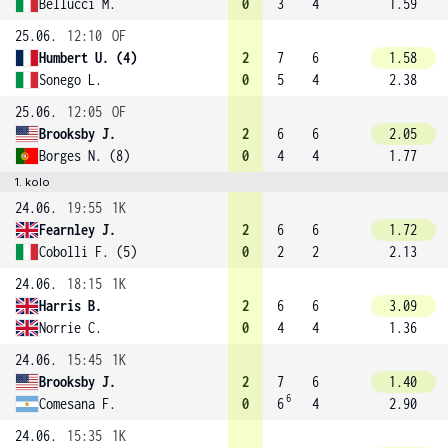
Bellucci M.
0
3
4
1.59
25.06.
12:10
OF
Humbert U. (4)
2
7
6
1.58
Sonego L.
0
5
4
2.38
25.06.
12:05
OF
Brooksby J.
2
6
6
2.05
Borges N. (8)
0
4
4
1.77
1. kolo
24.06.
19:55
1K
Fearnley J.
2
6
6
1.72
Cobolli F. (5)
0
2
2
2.13
24.06.
18:15
1K
Harris B.
2
6
6
3.09
Norrie C.
0
4
4
1.36
24.06.
15:45
1K
Brooksby J.
2
7
6
1.40
6
Comesana F.
0
6
4
2.90
24.06.
15:35
1K