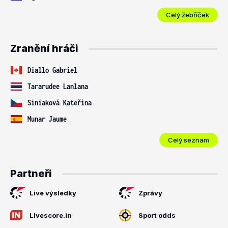
Celý žebříček
Zranění hráči
Diallo Gabriel
Tararudee Lanlana
Siniaková Kateřina
Munar Jaume
Celý seznam
Partneři
Live výsledky
Zprávy
Livescore.in
Sport odds