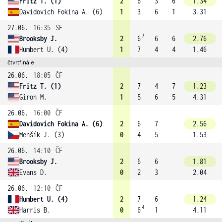
Fritz T. (1)
2
6
3
6
1.34
Davidovich Fokina A. (6)
1
3
6
1
3.31
27.06.
16:35
SF
7
Brooksby J.
2
6
6
6
2.76
Humbert U. (4)
1
7
4
4
1.46
čtvrtfinále
26.06.
18:05
ČF
Fritz T. (1)
2
7
4
7
1.23
Giron M.
1
5
6
5
4.31
26.06.
16:00
ČF
Davidovich Fokina A. (6)
2
6
7
2.56
Menšík J. (3)
0
4
5
1.53
26.06.
14:10
ČF
Brooksby J.
2
6
6
1.81
Evans D.
0
2
3
2.04
26.06.
12:10
ČF
Humbert U. (4)
2
7
6
1.24
4
Harris B.
0
6
1
4.11