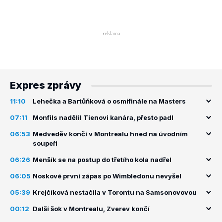
Expres zprávy
11:10
Lehečka a Bartůňková o osmifinále na Masters
07:11
Monfils nadělil Tienovi kanára, přesto padl
06:53
Medveděv končí v Montrealu hned na úvodním
soupeři
06:26
Menšík se na postup do třetího kola nadřel
06:05
Noskové první zápas po Wimbledonu nevyšel
05:39
Krejčíková nestačila v Torontu na Samsonovovou
00:12
Další šok v Montrealu, Zverev končí