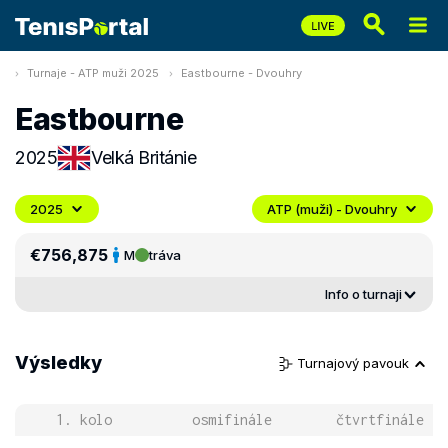
Turnaje - ATP muži 2025
Eastbourne - Dvouhry
Eastbourne
2025
Velká Británie
2025
ATP (muži) - Dvouhry
€756,875
M
tráva
Info o turnaji
Výsledky
Turnajový pavouk
1. kolo
osmifinále
čtvrtfinále