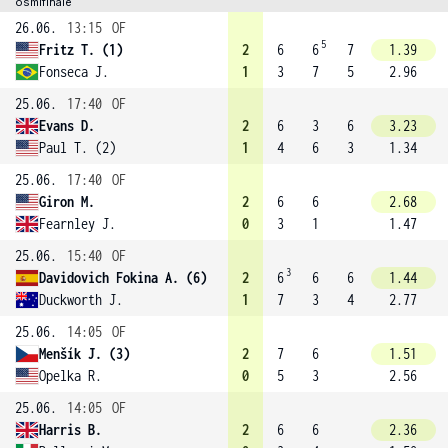
osmifinále
26.06.
13:15
OF
5
Fritz T. (1)
2
6
6
7
1.39
Fonseca J.
1
3
7
5
2.96
25.06.
17:40
OF
Evans D.
2
6
3
6
3.23
Paul T. (2)
1
4
6
3
1.34
25.06.
17:40
OF
Giron M.
2
6
6
2.68
Fearnley J.
0
3
1
1.47
25.06.
15:40
OF
3
Davidovich Fokina A. (6)
2
6
6
6
1.44
Duckworth J.
1
7
3
4
2.77
25.06.
14:05
OF
Menšík J. (3)
2
7
6
1.51
Opelka R.
0
5
3
2.56
25.06.
14:05
OF
Harris B.
2
6
6
2.36