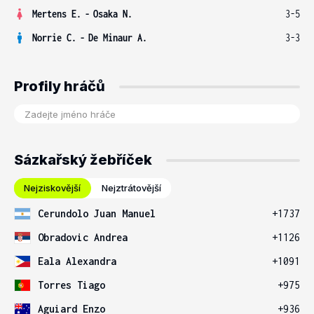
Mertens E.
-
Osaka N.
3-5
Norrie C.
-
De Minaur A.
3-3
Profily hráčů
Sázkařský žebříček
Nejziskovější
Nejztrátovější
Cerundolo Juan Manuel
+1737
Obradovic Andrea
+1126
Eala Alexandra
+1091
Torres Tiago
+975
Aguiard Enzo
+936