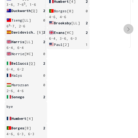
Humbert
[4]
2
5
3-6, 7-6
, 1-6
Duckworth
[Q]
2
Borges
[8]
0
4-6, 4-6
Tseng
[LL]
0
Brooksby
[LL]
2
6
6
-7, 2-6
Davidovich Fokina
[6]
2
Evans
[WC]
2
6-4, 3-6, 6-3
Harris
[LL]
2
Paul
[2]
1
6-4, 6-4
Norrie
[WC]
0
Bellucci
[Q]
2
6-4, 6-2
Halys
0
Marozsan
0
2-6, 4-6
Sonego
2
bye
Humbert
[4]
Borges
[8]
2
4-6, 6-3, 6-3