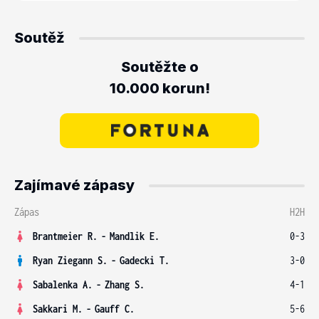
Soutěž
Soutěžte o
10.000 korun!
Zajímavé zápasy
Zápas
H2H
Brantmeier R.
-
Mandlik E.
0-3
Ryan Ziegann S.
-
Gadecki T.
3-0
Sabalenka A.
-
Zhang S.
4-1
Sakkari M.
-
Gauff C.
5-6