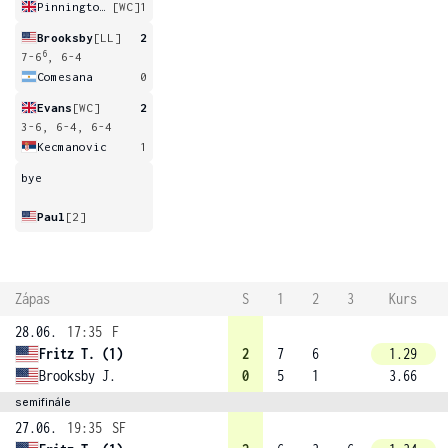
Pinnington Jones
[WC]
1
Brooksby
[LL]
2
6
7-6
, 6-4
Comesana
0
Evans
[WC]
2
3-6, 6-4, 6-4
Kecmanovic
1
bye
Paul
[2]
Zápas
S
1
2
3
Kurs
28.06.
17:35
F
Fritz T. (1)
2
7
6
1.29
Brooksby J.
0
5
1
3.66
semifinále
27.06.
19:35
SF