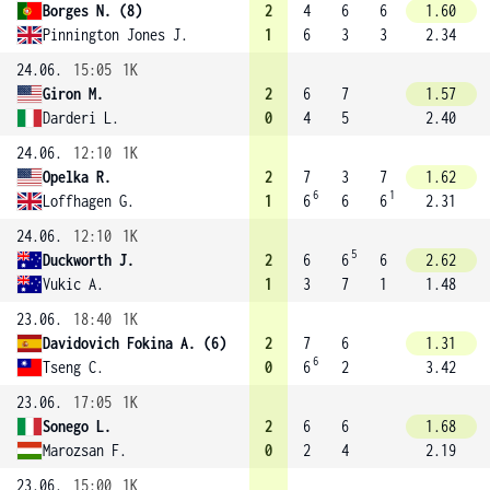
Borges N. (8)
2
4
6
6
1.60
Pinnington Jones J.
1
6
3
3
2.34
24.06.
15:05
1K
Giron M.
2
6
7
1.57
Darderi L.
0
4
5
2.40
24.06.
12:10
1K
Opelka R.
2
7
3
7
1.62
6
1
Loffhagen G.
1
6
6
6
2.31
24.06.
12:10
1K
5
Duckworth J.
2
6
6
6
2.62
Vukic A.
1
3
7
1
1.48
23.06.
18:40
1K
Davidovich Fokina A. (6)
2
7
6
1.31
6
Tseng C.
0
6
2
3.42
23.06.
17:05
1K
Sonego L.
2
6
6
1.68
Marozsan F.
0
2
4
2.19
23.06.
15:00
1K