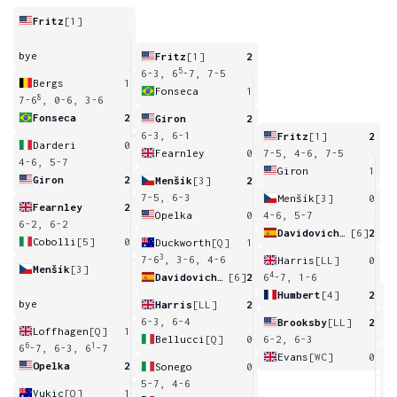
Fritz
[1]
bye
Fritz
[1]
2
5
6-3, 6
-7, 7-5
Bergs
1
Fonseca
1
8
7-6
, 0-6, 3-6
Fonseca
2
Giron
2
6-3, 6-1
Fritz
[1]
2
Darderi
0
Fearnley
0
7-5, 4-6, 7-5
4-6, 5-7
Giron
1
Giron
2
Menšík
[3]
2
7-5, 6-3
Menšík
[3]
0
Fearnley
2
Opelka
0
4-6, 5-7
6-2, 6-2
Davidovich Fokina
[6]
2
Cobolli
[5]
0
Duckworth
[Q]
1
3
7-6
, 3-6, 4-6
Harris
[LL]
0
Menšík
[3]
4
Davidovich Fokina
[6]
2
6
-7, 1-6
Humbert
[4]
2
bye
Harris
[LL]
2
6
6-3, 6-4
Brooksby
[LL]
2
Loffhagen
[Q]
1
Bellucci
[Q]
0
6-2, 6-3
6
1
6
-7, 6-3, 6
-7
Evans
[WC]
0
Opelka
2
Sonego
0
7
5-7, 4-6
Vukic
[Q]
1