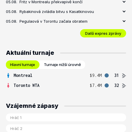
05.08.
Fritz v Montrealu překvapivě končí
05.08.
Rybakinová zvládla bitvu s Kasatkinovou
05.08.
Pegulaová v Torontu začala obratem
Další expres zprávy
Aktuální turnaje
Hlavní turnaje
Turnaje nižší úrovně
Montreal
$9.4M
31
Toronto WTA
$7.4M
32
Vzájemné zápasy