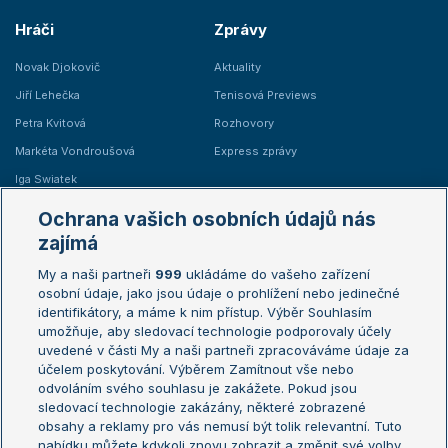
Hráči
Zprávy
Novak Djokovič
Aktuality
Jiří Lehečka
Tenisová Previews
Petra Kvitová
Rozhovory
Markéta Vondroušová
Express zprávy
Iga Swiatek
Marie Bouzková
Ochrana vašich osobních údajů nás
Žebříčky
Kalendář turnajů
zajímá
My a naši partneři
999
ukládáme do vašeho zařízení
Žebříček ATP (muži)
Australian Open
osobní údaje, jako jsou údaje o prohlížení nebo jedinečné
Žebříček WTA (ženy)
French Open
identifikátory, a máme k nim přístup. Výběr Souhlasím
umožňuje, aby sledovací technologie podporovaly účely
Sázkařský žebříček
Wimbledon
uvedené v části My a naši partneři zpracováváme údaje za
US Open
účelem poskytování. Výběrem Zamítnout vše nebo
odvoláním svého souhlasu je zakážete. Pokud jsou
Turnaj mistrů
sledovací technologie zakázány, některé zobrazené
Turnaj mistryň
obsahy a reklamy pro vás nemusí být tolik relevantní. Tuto
Aktualní trendy
nabídku můžete kdykoli znovu zobrazit a změnit své volby