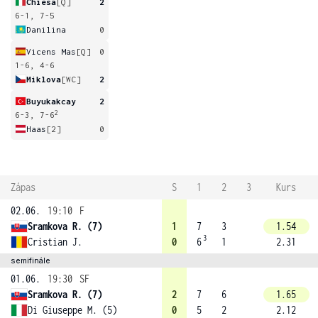
Chiesa
[Q]
2
6-1, 7-5
Danilina
0
Vicens Mas
[Q]
0
1-6, 4-6
Miklova
[WC]
2
Buyukakcay
2
2
6-3, 7-6
Haas
[2]
0
Zápas
S
1
2
3
Kurs
02.06.
19:10
F
Sramkova R. (7)
1
7
3
1.54
3
Cristian J.
0
6
1
2.31
semifinále
01.06.
19:30
SF
Sramkova R. (7)
2
7
6
1.65
Di Giuseppe M. (5)
0
5
2
2.12