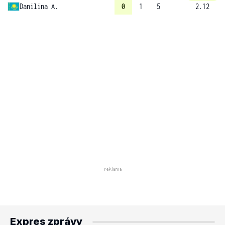
Danilina A.
0
1
5
2.12
Expres zprávy