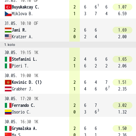
31.05.
10:10
OF
1
Buyukakcay C.
2
6
6
6
1.07
Miklova B.
1
3
7
4
6.59
31.05.
10:10
OF
Jani R.
2
6
6
1.69
Kratzer A.
0
2
4
2.00
1. kolo
30.05.
19:15
1K
Stefanini L.
2
4
6
6
1.65
Pieri T.
1
6
2
2
2.06
30.05.
19:00
1K
Kovinic D. (1)
2
6
4
7
1.51
7
Grabher J.
1
4
6
6
2.35
30.05.
17:20
1K
Ferrando C.
2
6
7
3.02
3
Osorio C.
0
3
6
1.32
30.05.
16:30
1K
Grymalska A.
2
6
6
1.50
Ma S.
0
3
1
2.36