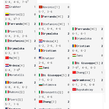
7
6-4, 4-6, 7-6
Grabher
1
Kovinic
[1]
0
5-7, 3-6
Osorio
[Q]
0
Ferrando
[WC]
2
3
3-6, 6
-7
Ferrando
[WC]
2
Stefanini
[WC]
1
4-6, 6-4, 4-6
Ferrando
[WC]
2
Pieri
[Q]
1
Grymalska
2
6-1, 6-1
6-4, 2-6, 2-6
Grymalska
0
Stefanini
[WC]
2
Mrdeza
[4]
1
6-2, 2-6, 3-6
Cristian
2
Grymalska
2
Cristian
2
6-4, 6-2
6-3, 6-1
Jani
0
Ma
[WC]
0
Kratzer
0
2-6, 4-6
Di Giuseppe
[5]
2
Mrdeza
[4]
2
2
Jani
2
7-6
, 4-6, 6-3
0
6-4, 7-6
Zhang
[3]
1
Moratelli
0
Di Giuseppe
[5]
2
2
7-5, 6-2
Sramkova
[7]
2
Cristian
2
Evtimova
0
6-1, 2-6, 6-0
6-0, 4-6, 6-2
Buyukakcay
1
Rubini
[Q]
1
Bronzetti
[Q]
0
5
3-6, 4-6
Pieri
[Q]
0
Zhang
[3]
2
5-7, 1-6
Kratzer
2