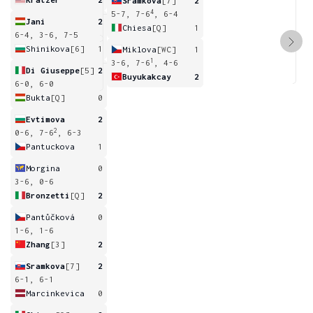
Sramkova
[7]
2
4
5-7, 7-6
, 6-4
Jani
2
Chiesa
[Q]
1
6-4, 3-6, 7-5
Shinikova
[6]
1
Miklova
[WC]
1
1
3-6, 7-6
, 4-6
Di Giuseppe
[5]
2
Buyukakcay
2
6-0, 6-0
Bukta
[Q]
0
Evtimova
2
2
0-6, 7-6
, 6-3
Pantuckova
1
Morgina
0
3-6, 0-6
Bronzetti
[Q]
2
Pantůčková
0
1-6, 1-6
Zhang
[3]
2
Sramkova
[7]
2
6-1, 6-1
Marcinkevica
0