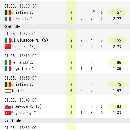
01.06.
16:30
SF
5
Cristian J.
2
6
6
6
1.57
Ferrando C.
1
2
7
2
2.22
čtvrtfinále
31.05.
19:20
ČF
Di Giuseppe M. (5)
2
7
4
6
1.55
2
Zhang K. (3)
1
6
6
3
2.23
31.05.
18:10
ČF
Ferrando C.
2
6
6
1.86
Grymalska A.
0
1
1
1.80
31.05.
16:50
ČF
Cristian J.
2
6
6
1.75
Jani R.
0
4
2
1.92
31.05.
16:40
ČF
Sramkova R. (7)
2
6
2
6
1.83
Buyukakcay C.
1
1
6
0
1.83
osmifinále
31.05.
15:50
OF