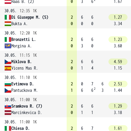
Haas B. (2)
0
3
6
1.67
30.05.
12:35
1K
Di Giuseppe M. (5)
2
6
6
1.27
Bukta A.
0
0
0
3.34
30.05.
12:20
1K
Bronzetti L.
2
6
6
1.23
Morgina A.
0
3
0
3.60
30.05.
11:15
1K
Miklova B.
2
6
6
4.59
Vicens Mas R.
0
1
4
1.15
30.05.
11:10
1K
Evtimova D.
2
0
7
6
2.53
2
Pantuckova M.
1
6
6
3
1.44
30.05.
11:00
1K
Sramkova R. (7)
2
6
6
1.29
Marcinkevica D.
0
1
1
3.18
30.05.
11:00
1K
Chiesa D.
2
6
7
1.61