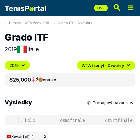
Turnaje - WTA ženy 2019
Grado ITF - Dvouhry
Grado ITF
2019
Itálie
2019
WTA (ženy) - Dvouhry
$25,000
Ž
antuka
Výsledky
Turnajový pavouk
1. kolo
osmifinále
čtvrtfinále
Kovinic
[1]
2