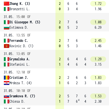
Zhang K. (3)
2
6
6
1.72
Bronzetti L.
0
3
4
1.96
31.05.
15:00
OF
Di Giuseppe M. (5)
2
7
6
1.08
Evtimova D.
0
5
2
6.29
31.05.
13:55
OF
Ferrando C.
2
7
6
2.45
Kovinic D. (1)
0
5
3
1.46
31.05.
13:05
OF
Grymalska A.
2
6
4
6
1.29
Stefanini L.
1
4
6
4
3.15
31.05.
12:10
OF
Cristian J.
2
2
6
6
1.83
Mrdeza T. (4)
1
6
2
3
1.83
31.05.
10:10
OF
Sramkova R. (7)
2
5
7
6
1.53
4
Chiesa D.
1
7
6
4
2.30