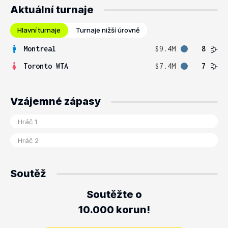
Aktuální turnaje
Hlavní turnaje
Turnaje nižší úrovně
Montreal
$9.4M
8
Toronto WTA
$7.4M
7
Vzájemné zápasy
Soutěž
Soutěžte o
10.000 korun!