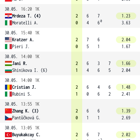
30.05.
16:20
1K
Mrdeza T. (4)
2
6
7
1.23
0
Moratelli A.
0
4
6
3.63
30.05.
15:40
1K
Kratzer A.
2
7
6
2.04
Pieri J.
0
5
1
1.67
30.05.
14:00
1K
Jani R.
2
6
3
7
1.66
Shinikova I. (6)
1
4
6
5
2.04
30.05.
14:00
1K
Cristian J.
2
6
4
6
1.48
Rubini S.
1
0
6
2
2.41
30.05.
13:55
1K
Zhang K. (3)
2
6
6
1.39
Pantůčková G.
0
1
1
2.69
30.05.
13:05
1K
Buyukakcay C.
2
6
7
2.02
2