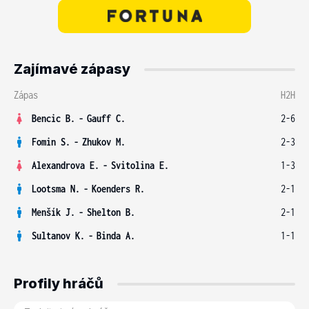
Zajímavé zápasy
Zápas
H2H
Bencic B.
-
Gauff C.
2-6
Fomin S.
-
Zhukov M.
2-3
Alexandrova E.
-
Svitolina E.
1-3
Lootsma N.
-
Koenders R.
2-1
Menšík J.
-
Shelton B.
2-1
Sultanov K.
-
Binda A.
1-1
Profily hráčů