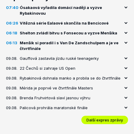
07:40
Ósakaová vyřadila domácí naději a vyzve
Rybakinovou
06:26
Vítězná série Ealaové skončila na Bencicové
06:18
Shelton zvládl bitvu s Fonsecou a vyzve Menšíka
06:13
Menšík si poradil i s Van De Zandschulpem a je ve
čtvrtfinále
09.08.
Gauffová zastavila jízdu ruské teenagerky
09.08.
22 Čechů si zahraje US Open
09.08.
Rybakinová dohnala manko a probila se do čtvrtfinále
09.08.
Mérida je poprvé ve čtvrtfinále Masters
09.08.
Brenda Fruhvirtová slaví jasnou výhru
09.08.
Palicová prohrála maratonské finále
Další expres zprávy