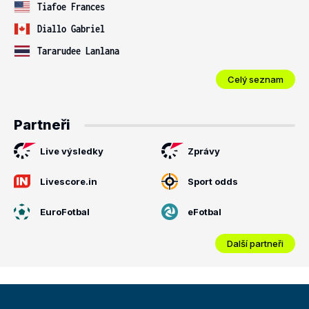
Tiafoe Frances
Diallo Gabriel
Tararudee Lanlana
Celý seznam
Partneři
Live výsledky
Zprávy
Livescore.in
Sport odds
EuroFotbal
eFotbal
Další partneři