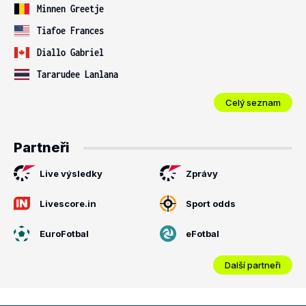
Minnen Greetje
Tiafoe Frances
Diallo Gabriel
Tararudee Lanlana
Celý seznam
Partneři
Live výsledky
Zprávy
Livescore.in
Sport odds
EuroFotbal
eFotbal
Další partneři