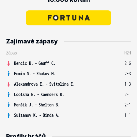
Zajímavé zápasy
Zápas
H2H
Bencic B.
-
Gauff C.
2-6
Fomin S.
-
Zhukov M.
2-3
Alexandrova E.
-
Svitolina E.
1-3
Lootsma N.
-
Koenders R.
2-1
Menšík J.
-
Shelton B.
2-1
Sultanov K.
-
Binda A.
1-1
Profily hráčů