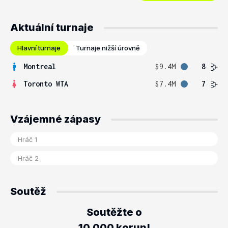
Aktuální turnaje
Hlavní turnaje
Turnaje nižší úrovně
Montreal
$9.4M
8
Toronto WTA
$7.4M
7
Vzájemné zápasy
Soutěž
Soutěžte o
10.000 korun!