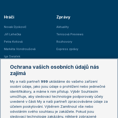
Hráči
Zprávy
Novak Djokovič
Aktuality
Jiří Lehečka
Tenisová Previews
Petra Kvitová
Rozhovory
Markéta Vondroušová
Express zprávy
Iga Swiatek
Marie Bouzková
Ochrana vašich osobních údajů nás
Žebříčky
Kalendář turnajů
zajímá
My a naši partneři
999
ukládáme do vašeho zařízení
Žebříček ATP (muži)
Australian Open
osobní údaje, jako jsou údaje o prohlížení nebo jedinečné
Žebříček WTA (ženy)
French Open
identifikátory, a máme k nim přístup. Výběr Souhlasím
umožňuje, aby sledovací technologie podporovaly účely
Sázkařský žebříček
Wimbledon
uvedené v části My a naši partneři zpracováváme údaje za
US Open
účelem poskytování. Výběrem Zamítnout vše nebo
odvoláním svého souhlasu je zakážete. Pokud jsou
Turnaj mistrů
sledovací technologie zakázány, některé zobrazené