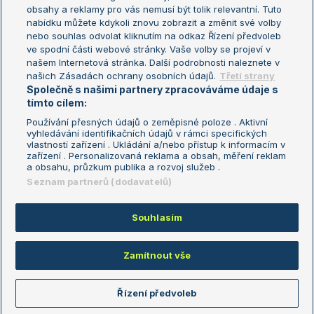
Turnaj mistryň
obsahy a reklamy pro vás nemusí být tolik relevantní. Tuto
Aktualní trendy
nabídku můžete kdykoli znovu zobrazit a změnit své volby
nebo souhlas odvolat kliknutím na odkaz Řízení předvoleb
ve spodní části webové stránky. Vaše volby se projeví v
Fotbalové přestupy
našem Internetová stránka. Další podrobnosti naleznete v
Livesport Daily
našich Zásadách ochrany osobních údajů.
Třetí strany
Společně s našimi partnery zpracováváme údaje s
LS Prague Open
tímto cílem:
Používání přesných údajů o zeměpisné poloze . Aktivní
vyhledávání identifikačních údajů v rámci specifických
vlastností zařízení . Ukládání a/nebo přístup k informacím v
Podmínky užití
Nastavení soukromí
zařízení . Personalizovaná reklama a obsah, měření reklam
GDPR a žurnalistika
Reklama
a obsahu, průzkum publika a rozvoj služeb .
Informace o zpracování osobních
Kontakt
Seznam partnerů (dodavatelů)
údajů
Tiráž
Souhlasím
Copyright © 2008-2026 TenisPortal.cz. Využíváme zpravodajství ČTK.
Zamítnout vše
Řízení předvoleb