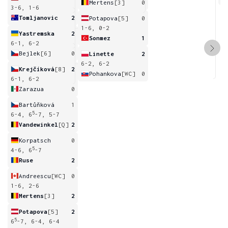
Mertens
[3]
0
3-6, 1-6
Tomljanovic
2
Potapova
[5]
0
1-6, 0-2
Yastremska
2
Sonmez
1
6-1, 6-2
Bejlek
[6]
0
Linette
2
6-2, 6-2
Krejčíková
[8]
2
Pohankova
[WC]
0
6-1, 6-2
Zarazua
0
Bartůňková
1
5
6-4, 6
-7, 5-7
Vandewinkel
[Q]
2
Korpatsch
0
5
4-6, 6
-7
Ruse
2
Andreescu
[WC]
0
1-6, 2-6
Mertens
[3]
2
Potapova
[5]
2
5
6
-7, 6-4, 6-4