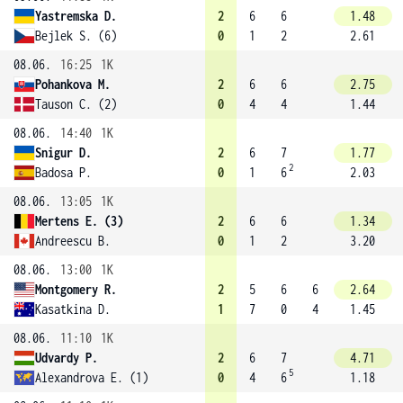
Yastremska D.
2
6
6
1.48
Bejlek S. (6)
0
1
2
2.61
08.06.
16:25
1K
Pohankova M.
2
6
6
2.75
Tauson C. (2)
0
4
4
1.44
08.06.
14:40
1K
Snigur D.
2
6
7
1.77
2
Badosa P.
0
1
6
2.03
08.06.
13:05
1K
Mertens E. (3)
2
6
6
1.34
Andreescu B.
0
1
2
3.20
08.06.
13:00
1K
Montgomery R.
2
5
6
6
2.64
Kasatkina D.
1
7
0
4
1.45
08.06.
11:10
1K
Udvardy P.
2
6
7
4.71
5
Alexandrova E. (1)
0
4
6
1.18