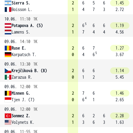
Sierra S.
2
6
5
6
1.45
Boisson L.
1
4
7
3
2.72
10.06.
11:10
1K
5
Potapova A. (5)
2
6
6
6
1.19
Lamens S.
1
7
4
4
4.56
09.06.
14:10
1K
Ruse E.
2
6
7
1.27
5
Korpatsch T.
0
4
6
3.67
09.06.
13:30
1K
Krejčíková B. (8)
2
6
6
1.14
Zarazua R.
0
1
2
5.45
09.06.
12:00
1K
Minnen G.
2
7
6
1.46
4
Tjen J. (7)
0
6
1
2.65
09.06.
12:00
1K
Sonmez Z.
2
6
2
6
2.28
Volynets K.
1
3
6
3
1.63
09.06.
11:55
1K