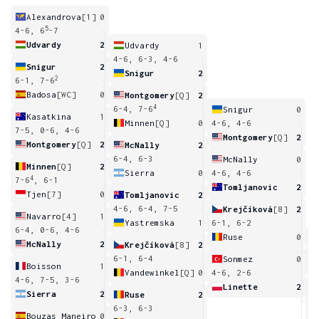
Alexandrova
[1]
0
5
4-6, 6
-7
Udvardy
2
Udvardy
1
4-6, 6-3, 4-6
Snigur
2
Snigur
2
2
6-1, 7-6
Badosa
[WC]
0
Montgomery
[Q]
2
4
6-4, 7-6
Snigur
0
Kasatkina
1
Minnen
[Q]
0
4-6, 4-6
7-5, 0-6, 4-6
Montgomery
[Q]
2
Montgomery
[Q]
2
McNally
2
6-4, 6-3
McNally
0
Minnen
[Q]
2
Sierra
0
4-6, 4-6
4
7-6
, 6-1
Tomljanovic
2
Tjen
[7]
0
Tomljanovic
2
4-6, 6-4, 7-5
Krejčíková
[8]
2
Navarro
[4]
1
Yastremska
1
6-1, 6-2
6-4, 0-6, 4-6
Ruse
0
McNally
2
Krejčíková
[8]
2
6
6-1, 6-4
Sonmez
0
Boisson
1
Vandewinkel
[Q]
0
4-6, 2-6
4-6, 7-5, 3-6
Linette
2
Sierra
2
Ruse
2
6
6-3, 6-3
Bouzas Maneiro
0