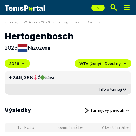
Turnaje - WTA ženy 2026
Hertogenbosch - Dvouhry
Hertogenbosch
2026
Nizozemí
2026
WTA (ženy) - Dvouhry
€246,388
Ž
tráva
Info o turnaji
Výsledky
Turnajový pavouk
1. kolo
osmifinále
čtvrtfinále