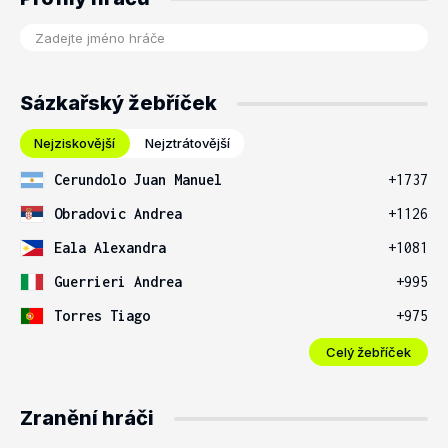
Sázkařský žebříček
Nejziskovější
Nejztrátovější
Cerundolo Juan Manuel
+1737
Obradovic Andrea
+1126
Eala Alexandra
+1081
Guerrieri Andrea
+995
Torres Tiago
+975
Celý žebříček
Zranění hráči