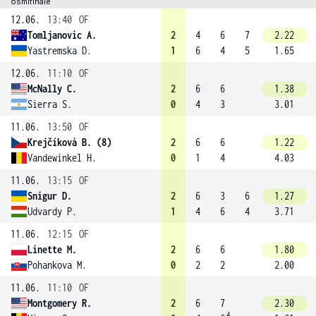
osmifinále
12.06.
13:40
OF
Tomljanovic A.
2
4
6
7
2.22
Yastremska D.
1
6
4
5
1.65
12.06.
11:10
OF
McNally C.
2
6
6
1.38
Sierra S.
0
4
3
3.01
11.06.
13:50
OF
Krejčíková B. (8)
2
6
6
1.22
Vandewinkel H.
0
1
4
4.03
11.06.
13:15
OF
Snigur D.
2
6
3
6
1.27
Udvardy P.
1
4
6
4
3.71
11.06.
12:15
OF
Linette M.
2
6
6
1.80
Pohankova M.
0
2
2
2.00
11.06.
11:10
OF
Montgomery R.
2
6
7
2.30
4