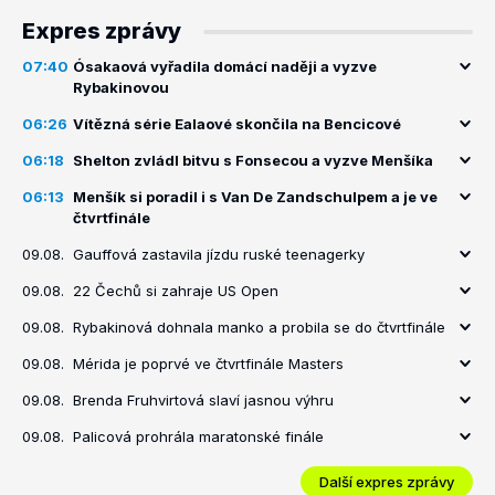
Expres zprávy
07:40
Ósakaová vyřadila domácí naději a vyzve
Rybakinovou
06:26
Vítězná série Ealaové skončila na Bencicové
06:18
Shelton zvládl bitvu s Fonsecou a vyzve Menšíka
06:13
Menšík si poradil i s Van De Zandschulpem a je ve
čtvrtfinále
09.08.
Gauffová zastavila jízdu ruské teenagerky
09.08.
22 Čechů si zahraje US Open
09.08.
Rybakinová dohnala manko a probila se do čtvrtfinále
09.08.
Mérida je poprvé ve čtvrtfinále Masters
09.08.
Brenda Fruhvirtová slaví jasnou výhru
09.08.
Palicová prohrála maratonské finále
Další expres zprávy