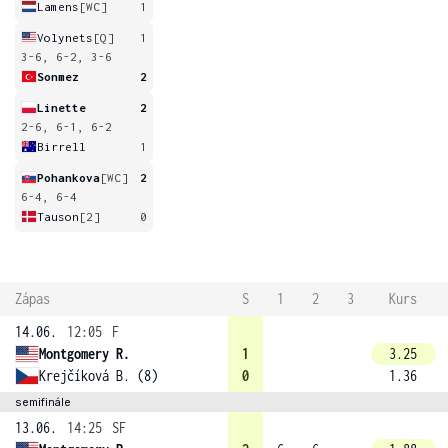
Lamens
[WC]
1
Volynets
[Q]
1
3-6, 6-2, 3-6
Sonmez
2
Linette
2
2-6, 6-1, 6-2
Birrell
1
Pohankova
[WC]
2
6-4, 6-4
Tauson
[2]
0
Zápas
S
1
2
3
Kurs
14.06.
12:05
F
Montgomery R.
1
3.25
Krejčíková B. (8)
0
1.36
semifinále
13.06.
14:25
SF