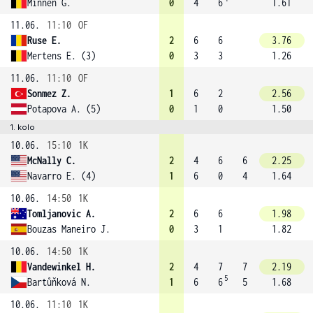
Minnen G.
0
4
6
1.61
11.06.
11:10
OF
Ruse E.
2
6
6
3.76
Mertens E. (3)
0
3
3
1.26
11.06.
11:10
OF
Sonmez Z.
1
6
2
2.56
Potapova A. (5)
0
1
0
1.50
1. kolo
10.06.
15:10
1K
McNally C.
2
4
6
6
2.25
Navarro E. (4)
1
6
0
4
1.64
10.06.
14:50
1K
Tomljanovic A.
2
6
6
1.98
Bouzas Maneiro J.
0
3
1
1.82
10.06.
14:50
1K
Vandewinkel H.
2
4
7
7
2.19
5
Bartůňková N.
1
6
6
5
1.68
10.06.
11:10
1K