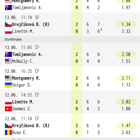
Montgomery R.
2
6
6
1.88
Tomljanovic A.
0
4
2
1.97
13.06.
11:10
SF
Krejčíková B. (8)
2
6
7
1.34
4
Linette M.
0
3
6
3.32
čtvrtfinále
13.06.
11:05
ČF
Tomljanovic A.
2
6
6
2.50
McNally C.
0
4
4
1.53
12.06.
16:25
ČF
Montgomery R.
2
6
6
2.11
Snigur D.
0
4
4
1.73
12.06.
14:55
ČF
Linette M.
2
6
6
2.02
Sonmez Z.
0
4
2
1.80
12.06.
11:10
ČF
Krejčíková B. (8)
2
6
6
1.47
Ruse E.
0
1
2
2.62