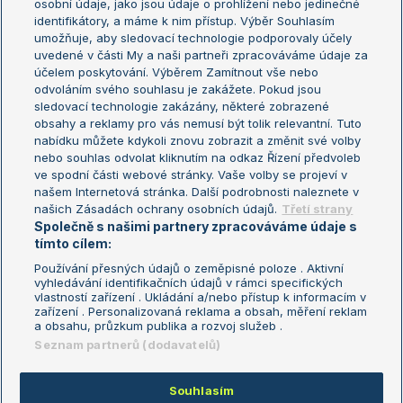
osobní údaje, jako jsou údaje o prohlížení nebo jedinečné
Žebříček WTA (ženy)
French Open
identifikátory, a máme k nim přístup. Výběr Souhlasím
umožňuje, aby sledovací technologie podporovaly účely
Sázkařský žebříček
Wimbledon
uvedené v části My a naši partneři zpracováváme údaje za
US Open
účelem poskytování. Výběrem Zamítnout vše nebo
odvoláním svého souhlasu je zakážete. Pokud jsou
Turnaj mistrů
sledovací technologie zakázány, některé zobrazené
Turnaj mistryň
obsahy a reklamy pro vás nemusí být tolik relevantní. Tuto
Aktualní trendy
nabídku můžete kdykoli znovu zobrazit a změnit své volby
nebo souhlas odvolat kliknutím na odkaz Řízení předvoleb
ve spodní části webové stránky. Vaše volby se projeví v
Fotbalové přestupy
našem Internetová stránka. Další podrobnosti naleznete v
Livesport Daily
našich Zásadách ochrany osobních údajů.
Třetí strany
Společně s našimi partnery zpracováváme údaje s
LS Prague Open
tímto cílem:
Používání přesných údajů o zeměpisné poloze . Aktivní
vyhledávání identifikačních údajů v rámci specifických
vlastností zařízení . Ukládání a/nebo přístup k informacím v
Podmínky užití
Nastavení soukromí
zařízení . Personalizovaná reklama a obsah, měření reklam
GDPR a žurnalistika
Reklama
a obsahu, průzkum publika a rozvoj služeb .
Informace o zpracování osobních
Kontakt
Seznam partnerů (dodavatelů)
údajů
Tiráž
Souhlasím