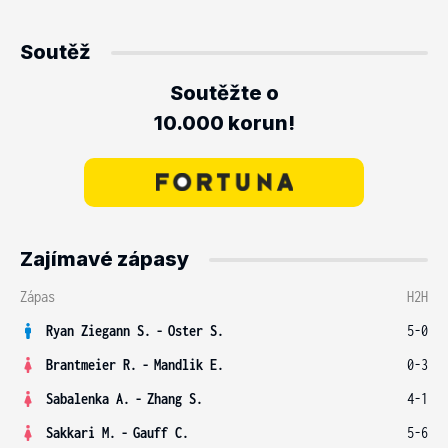
Soutěž
Soutěžte o
10.000 korun!
Zajímavé zápasy
Zápas
H2H
Ryan Ziegann S.
-
Oster S.
5-0
Brantmeier R.
-
Mandlik E.
0-3
Sabalenka A.
-
Zhang S.
4-1
Sakkari M.
-
Gauff C.
5-6