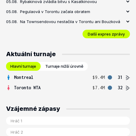
05.08.
Rybakinová zvládla bitvu s Kasatkinovou
05.08.
Pegulaová v Torontu začala obratem
05.08.
Na Townsendovou nestačila v Torontu ani Bouzková
Další expres zprávy
Aktuální turnaje
Hlavní turnaje
Turnaje nižší úrovně
Montreal
$9.4M
31
Toronto WTA
$7.4M
32
Vzájemné zápasy