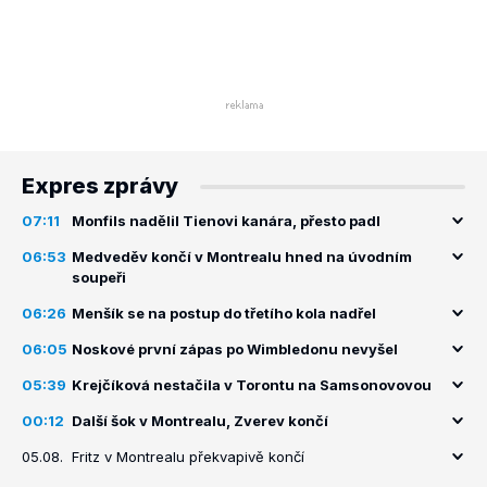
Expres zprávy
07:11
Monfils nadělil Tienovi kanára, přesto padl
06:53
Medveděv končí v Montrealu hned na úvodním
soupeři
06:26
Menšík se na postup do třetího kola nadřel
06:05
Noskové první zápas po Wimbledonu nevyšel
05:39
Krejčíková nestačila v Torontu na Samsonovovou
00:12
Další šok v Montrealu, Zverev končí
05.08.
Fritz v Montrealu překvapivě končí