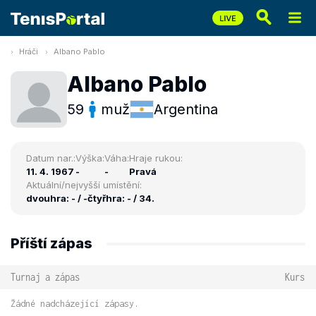
Hráči
Albano Pablo
Albano Pablo
59
muž
Argentina
Datum nar.:
Výška:
Váha:
Hraje rukou:
11. 4. 1967
-
-
Pravá
Aktuální/nejvyšší umístění:
dvouhra: - / -
čtyřhra: - / 34.
Příští zápas
Turnaj a zápas
Kurs
Žádné nadcházející zápasy.