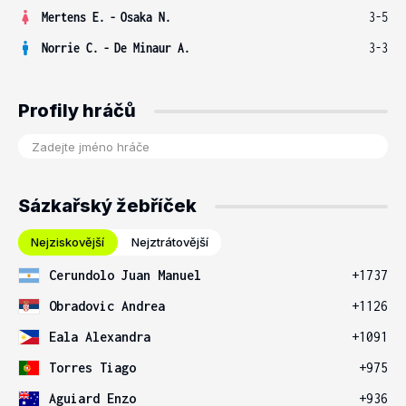
Mertens E.
-
Osaka N.
3-5
Norrie C.
-
De Minaur A.
3-3
Profily hráčů
Sázkařský žebříček
Nejziskovější
Nejztrátovější
Cerundolo Juan Manuel
+1737
Obradovic Andrea
+1126
Eala Alexandra
+1091
Torres Tiago
+975
Aguiard Enzo
+936