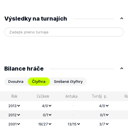
Výsledky na turnajích
Bilance hráče
Dvouhra
Čtyřhra
Smíšené čtyřhry
Rok
Celkem
Antuka
Tvrdý p.
H
-
2013
4/0
4/0
-
2012
0/1
0/1
2001
19/27
13/15
3/7