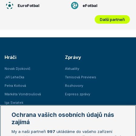
EuroFotbal
eFotbal
Další partneři
Hráči
Zprávy
Novak Djokovič
Aktuality
Jiří Lehečka
Tenisová Previews
Petra Kvitová
Rozhovory
Markéta Vondroušová
Express zprávy
Iga Swiatek
Marie Bouzková
Ochrana vašich osobních údajů nás
Žebříčky
Kalendář turnajů
zajímá
My a naši partneři
997
ukládáme do vašeho zařízení
Žebříček ATP (muži)
Australian Open