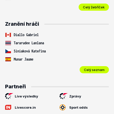
Celý žebříček
Zranění hráči
Diallo Gabriel
Tararudee Lanlana
Siniaková Kateřina
Munar Jaume
Celý seznam
Partneři
Live výsledky
Zprávy
Livescore.in
Sport odds