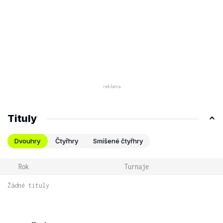
Tituly
Dvouhry
Čtyřhry
Smíšené čtyřhry
Rok
Turnaje
Žádné tituly