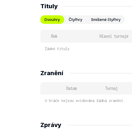
Tituly
Dvouhry
Čtyřhry
Smíšené čtyřhry
Rok
Hlavní turnaje
Žádné tituly
Zranění
Datum
Turnaj
U hráče nejsou evidována žádná zranění.
Zprávy