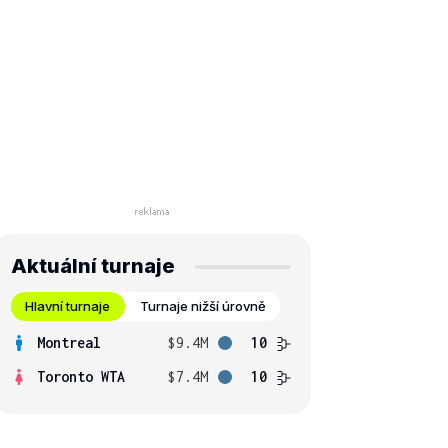
Aktuální turnaje
Hlavní turnaje
Turnaje nižší úrovně
Montreal
$9.4M
10
Toronto WTA
$7.4M
10