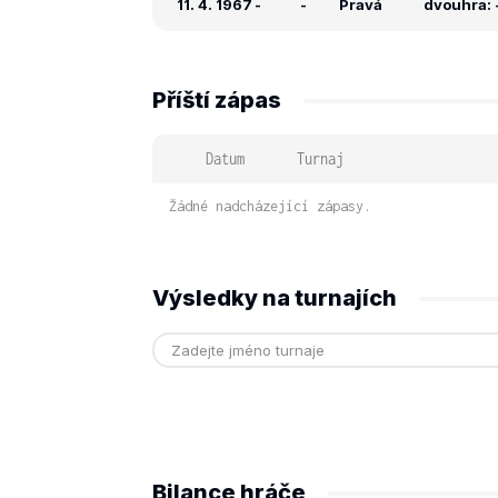
11. 4. 1967
-
-
Pravá
dvouhra: -
Příští zápas
Datum
Turnaj
Žádné nadcházející zápasy.
Výsledky na turnajích
Bilance hráče