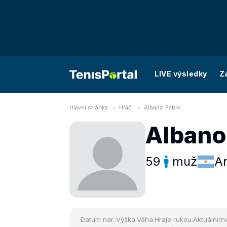
LIVE výsledky
Z
Hlavní stránka
Hráči
Albano Pablo
Albano
59
muž
Ar
Datum nar.:
Výška:
Váha:
Hraje rukou:
Aktuální/ne