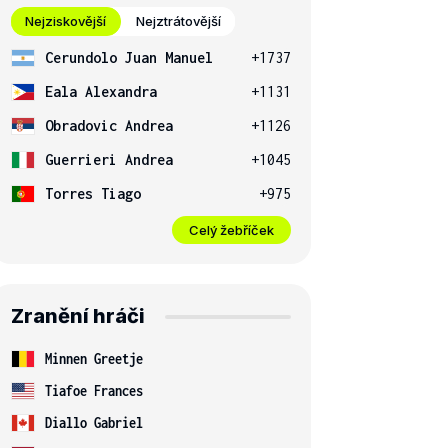
Nejziskovější
Nejztrátovější
Cerundolo Juan Manuel
+1737
Eala Alexandra
+1131
Obradovic Andrea
+1126
Guerrieri Andrea
+1045
Torres Tiago
+975
Celý žebříček
Zranění hráči
Minnen Greetje
Tiafoe Frances
Diallo Gabriel