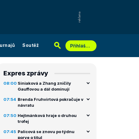
urnajů
Soutěž
Přihlášení
Expres zprávy
08:00
Siniaková a Zhang zničily
Gauffovou a dál dominují
07:54
Brenda Fruhvirtová pokračuje v
návratu
07:50
Hejtmánková hraje o druhou
trofej
07:45
Palicová se znovu po týdnu
porve o titul