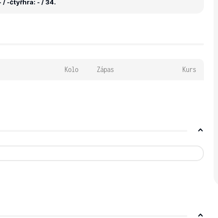
 / -
čtyřhra: - / 34.
Kolo
Zápas
Kurs