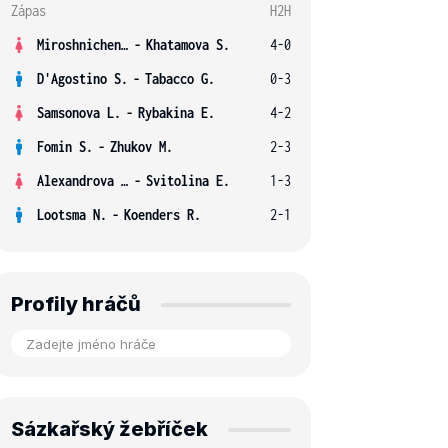
Zápas
H2H
Miroshnichenko V.
-
Khatamova S.
4-0
D'Agostino S.
-
Tabacco G.
0-3
Samsonova L.
-
Rybakina E.
4-2
Fomin S.
-
Zhukov M.
2-3
Alexandrova E.
-
Svitolina E.
1-3
Lootsma N.
-
Koenders R.
2-1
Profily hráčů
Sázkařský žebříček