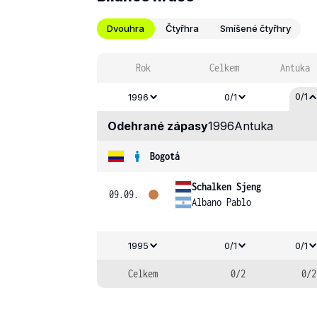
Dvouhra
Čtyřhra
Smíšené čtyřhry
Rok
Celkem
Antuka
0/1
1996
0/1
Odehrané zápasy
1996
Antuka
Bogotá
Schalken Sjeng
09.09.
Albano Pablo
1995
0/1
0/1
Celkem
0/2
0/2