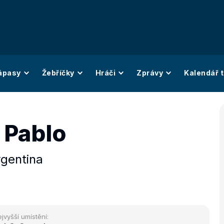
ápasy
Žebříčky
Hráči
Zprávy
Kalendář t
 Pablo
gentina
jvyšší umístění: