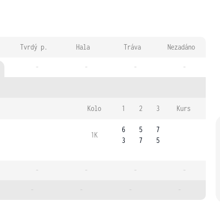
Tvrdý p.
Hala
Tráva
Nezadáno
-
-
-
-
Kolo
1
2
3
Kurs
6
5
7
1K
3
7
5
-
-
-
-
-
-
-
-