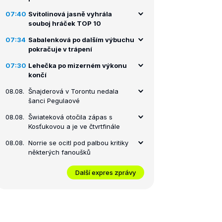
07:40
Svitolinová jasně vyhrála
souboj hráček TOP 10
07:34
Sabalenková po dalším výbuchu
pokračuje v trápení
07:30
Lehečka po mizerném výkonu
končí
08.08.
Šnajderová v Torontu nedala
šanci Pegulaové
08.08.
Šwiateková otočila zápas s
Kosťukovou a je ve čtvrtfinále
08.08.
Norrie se ocitl pod palbou kritiky
některých fanoušků
Další expres zprávy