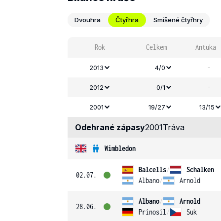
Dvouhra
Čtyřhra
Smíšené čtyřhry
Rok
Celkem
Antuka
-
2013
4/0
-
2012
0/1
2001
19/27
13/15
Odehrané zápasy
2001
Tráva
Wimbledon
Balcells
/
Schalken
02.07.
Albano
/
Arnold
Albano
/
Arnold
28.06.
Prinosil
/
Suk