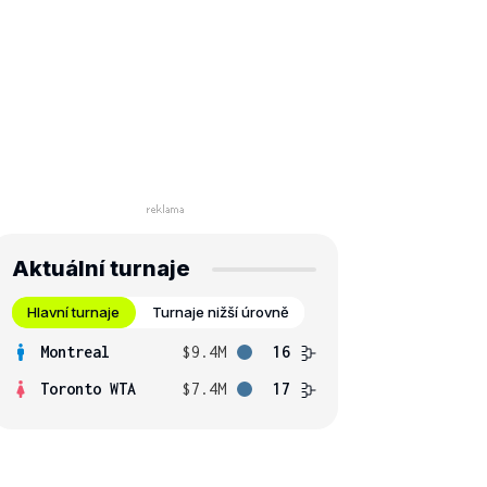
Aktuální turnaje
Hlavní turnaje
Turnaje nižší úrovně
Montreal
$9.4M
16
Toronto WTA
$7.4M
17