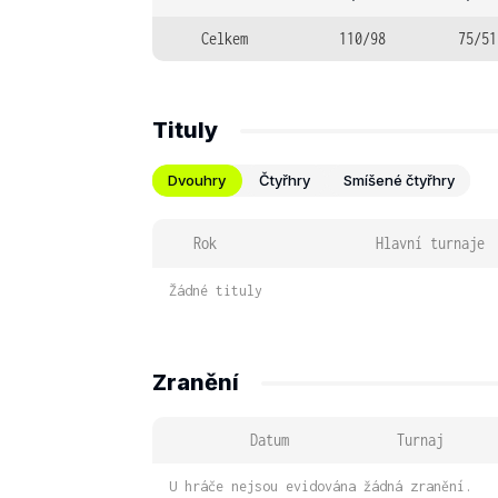
Celkem
110/98
75/51
Tituly
Dvouhry
Čtyřhry
Smíšené čtyřhry
Rok
Hlavní turnaje
Žádné tituly
Zranění
Datum
Turnaj
U hráče nejsou evidována žádná zranění.