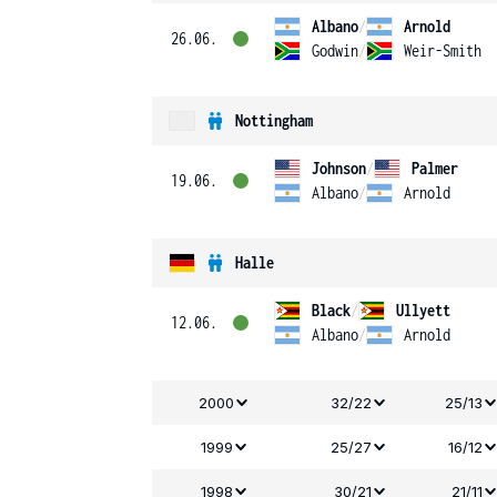
Albano
/
Arnold
26.06.
Godwin
/
Weir-Smith
Nottingham
Johnson
/
Palmer
19.06.
Albano
/
Arnold
Halle
Black
/
Ullyett
12.06.
Albano
/
Arnold
2000
32/22
25/13
1999
25/27
16/12
1998
30/21
21/11