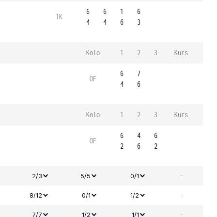
6
6
1
6
1K
4
4
6
3
Kolo
1
2
3
Kurs
6
7
OF
4
6
Kolo
1
2
3
Kurs
6
4
6
OF
2
6
2
-
2/3
5/5
0/1
-
8/12
0/1
1/2
-
7/7
1/2
1/1