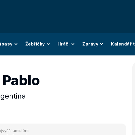
ápasy
Žebříčky
Hráči
Zprávy
Kalendář t
 Pablo
gentina
jvyšší umístění: