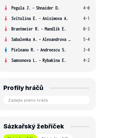
Pegula J.
-
Shnaider D.
4-0
Svitolina E.
-
Anisimova A.
4-1
Brantmeier R.
-
Mandlik E.
0-3
Sabalenka A.
-
Alexandrova E.
5-4
Pieleanu R.
-
Andreescu S.
3-4
Samsonova L.
-
Rybakina E.
4-2
Profily hráčů
Sázkařský žebříček