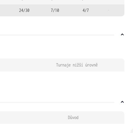
24/30
7/10
4/7
-
Turnaje nižší úrovně
Důvod