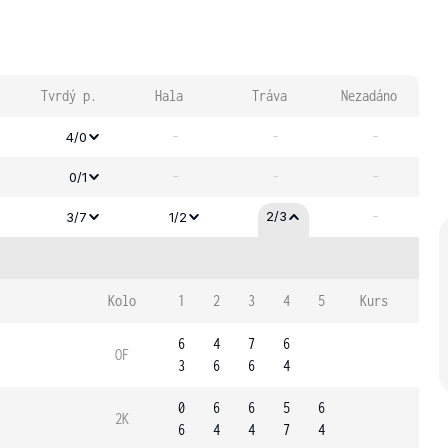
Tvrdý p.
Hala
Tráva
Nezadáno
-
-
-
4/0
-
-
-
0/1
-
2/3
3/7
1/2
Kolo
1
2
3
4
5
Kurs
6
4
7
6
OF
3
6
6
4
0
6
6
5
6
2K
6
4
4
7
4