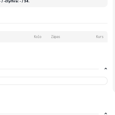
 / -
čtyřhra: - / 34.
Kolo
Zápas
Kurs