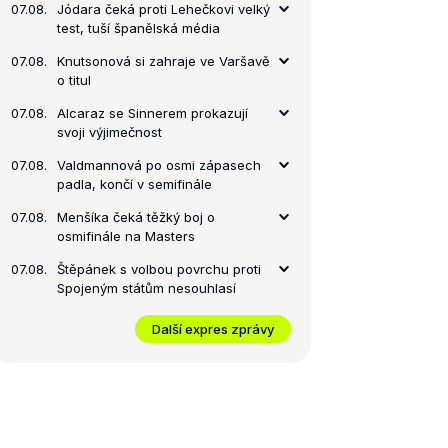
07.08.
Jódara čeká proti Lehečkovi velký
test, tuší španělská média
07.08.
Knutsonová si zahraje ve Varšavě
o titul
07.08.
Alcaraz se Sinnerem prokazují
svoji výjimečnost
07.08.
Valdmannová po osmi zápasech
padla, končí v semifinále
07.08.
Menšíka čeká těžký boj o
osmifinále na Masters
07.08.
Štěpánek s volbou povrchu proti
Spojeným státům nesouhlasí
Další expres zprávy