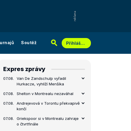
urnajů
Soutěž
Přihlášení
Expres zprávy
07.08.
Van De Zandschulp vyřadil
Hurkacze, vyhlíží Menšíka
07.08.
Shelton v Montrealu nezaváhal
07.08.
Andrejevová v Torontu překvapivě
končí
07.08.
Griekspoor si v Montrealu zahraje
o čtvrtfinále