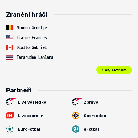
Zranění hráči
Minnen Greetje
Tiafoe Frances
Diallo Gabriel
Tararudee Lanlana
Celý seznam
Partneři
Live výsledky
Zprávy
Livescore.in
Sport odds
EuroFotbal
eFotbal