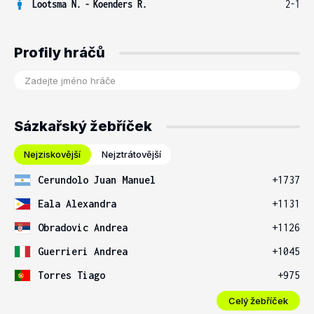
Lootsma N.
-
Koenders R.
2-1
Profily hráčů
Sázkařský žebříček
Nejziskovější
Nejztrátovější
Cerundolo Juan Manuel
+1737
Eala Alexandra
+1131
Obradovic Andrea
+1126
Guerrieri Andrea
+1045
Torres Tiago
+975
Celý žebříček