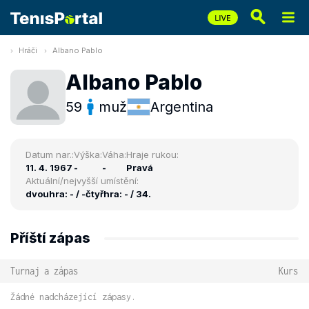
Hráči
Albano Pablo
Albano Pablo
59
muž
Argentina
Datum nar.:
Výška:
Váha:
Hraje rukou:
11. 4. 1967
-
-
Pravá
Aktuální/nejvyšší umístění:
dvouhra: - / -
čtyřhra: - / 34.
Příští zápas
Turnaj a zápas
Kurs
Žádné nadcházející zápasy.