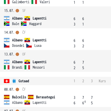
Galimberti
/
Valeri
1
1
15.07.
SF
Albano
/
Lapentti
6
6
Bale
/
Haggard
3
1
14.07.
ČF
Albano
/
Lapentti
6
6
Dosedel
/
Luxa
3
2
13.07.
OF
Albano
/
Lapentti
6
7
Brandi
/
Messori
2
5
Gstaad
1
2
3
Kurs
08.07.
ČF
Balcells
/
Berasategui
3
7
7
6
Albano
/
Lapentti
6
6
5