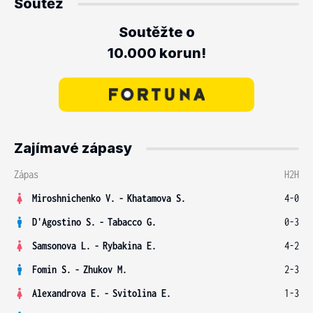
Soutěž
Soutěžte o
10.000 korun!
Zajímavé zápasy
Zápas
H2H
Miroshnichenko V.
-
Khatamova S.
4-0
D'Agostino S.
-
Tabacco G.
0-3
Samsonova L.
-
Rybakina E.
4-2
Fomin S.
-
Zhukov M.
2-3
Alexandrova E.
-
Svitolina E.
1-3