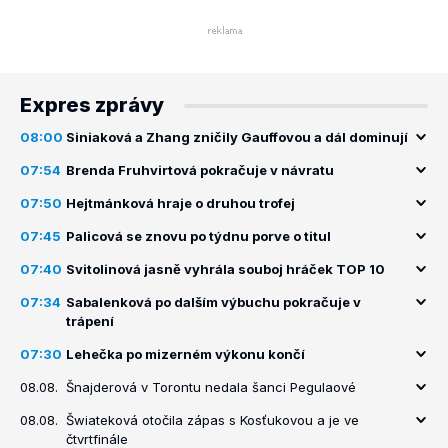
Expres zprávy
08:00
Siniaková a Zhang zničily Gauffovou a dál dominují
07:54
Brenda Fruhvirtová pokračuje v návratu
07:50
Hejtmánková hraje o druhou trofej
07:45
Palicová se znovu po týdnu porve o titul
07:40
Svitolinová jasně vyhrála souboj hráček TOP 10
07:34
Sabalenková po dalším výbuchu pokračuje v
trápení
07:30
Lehečka po mizerném výkonu končí
08.08.
Šnajderová v Torontu nedala šanci Pegulaové
08.08.
Šwiateková otočila zápas s Kosťukovou a je ve
čtvrtfinále