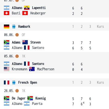
07.07.
OF
Albano
/
Lapentti
6
6
Bastl
/
Heuberger
2
2
Hamburk
1
2
3
Kurs
06.06.
OF
Adams
/
Steven
3
7
7
Albano
/
Santoro
6
5
5
05.06.
1K
Albano
/
Santoro
6
6
Kronemann
/
MacPherson
0
4
French Open
1
2
3
Kurs
26.05.
1K
De Jager
/
Koenig
5
7
6
4
Albano
/
Puerta
7
6
3