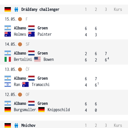
Drážďany challenger
1
2
3
Kurs
15.05.
F
Albano
/
Groen
6
6
Holmes
/
Painter
4
3
14.05.
SF
Albano
/
Groen
2
6
7
4
Bertolini
/
Bowen
6
2
6
13.05.
ČF
Albano
/
Groen
6
7
1
Ran
/
Tramacchi
4
6
12.05.
OF
Albano
/
Groen
6
6
Burgsmuller
/
Knippschild
4
0
Mnichov
1
2
3
Kurs