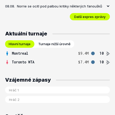
08.08.
Norrie se ocitl pod palbou kritiky některých fanoušků
Další expres zprávy
Aktuální turnaje
Hlavní turnaje
Turnaje nižší úrovně
Montreal
$9.4M
10
Toronto WTA
$7.4M
10
Vzájemné zápasy