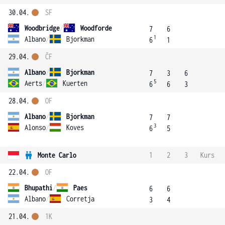
30.04.
SF
Woodbridge
/
Woodforde
7
6
1
Albano
/
Bjorkman
6
1
29.04.
ČF
Albano
/
Bjorkman
7
3
6
5
Aerts
/
Kuerten
6
6
3
28.04.
OF
Albano
/
Bjorkman
7
7
3
Alonso
/
Koves
6
5
Monte Carlo
1
2
3
Kurs
22.04.
OF
Bhupathi
/
Paes
6
6
Albano
/
Corretja
3
4
21.04.
1K