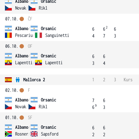
Albano
/
Orsanic
Novak
/
Rikl
07.10.
ČF
2
Albano
/
Orsanic
6
6
6
Pescariu
/
Sanguinetti
4
7
3
06.10.
OF
Albano
/
Orsanic
6
6
Lapentti
/
Lapentti
3
4
Mallorca 2
1
2
3
Kurs
02.10.
F
Albano
/
Orsanic
7
6
9
Novak
/
Rikl
6
3
01.10.
SF
Albano
/
Orsanic
6
6
Rosner
/
Sapsford
2
2