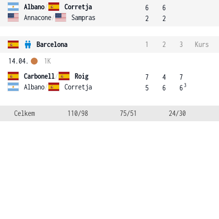
Albano
/
Corretja
6
6
Annacone
/
Sampras
2
2
Barcelona
1
2
3
Kurs
14.04.
1K
Carbonell
/
Roig
7
4
7
3
Albano
/
Corretja
5
6
6
Celkem
110/98
75/51
24/30