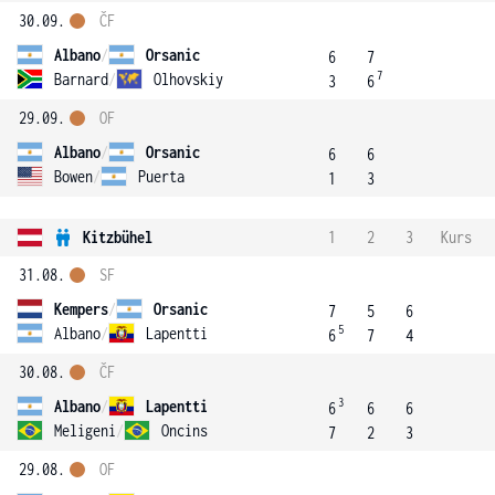
30.09.
ČF
Albano
/
Orsanic
6
7
7
Barnard
/
Olhovskiy
3
6
29.09.
OF
Albano
/
Orsanic
6
6
Bowen
/
Puerta
1
3
Kitzbühel
1
2
3
Kurs
31.08.
SF
Kempers
/
Orsanic
7
5
6
5
Albano
/
Lapentti
6
7
4
30.08.
ČF
3
Albano
/
Lapentti
6
6
6
Meligeni
/
Oncins
7
2
3
29.08.
OF