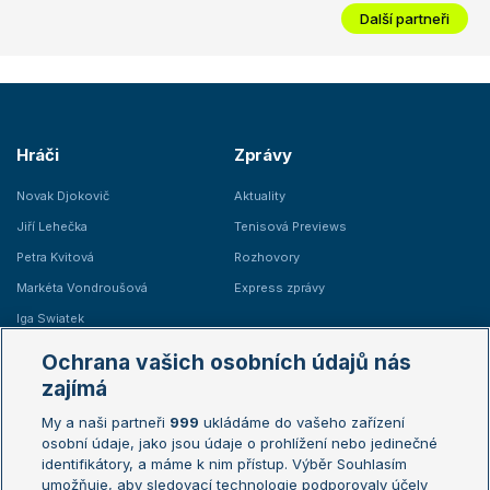
Další partneři
Hráči
Zprávy
Novak Djokovič
Aktuality
Jiří Lehečka
Tenisová Previews
Petra Kvitová
Rozhovory
Markéta Vondroušová
Express zprávy
Iga Swiatek
Marie Bouzková
Ochrana vašich osobních údajů nás
Žebříčky
Kalendář turnajů
zajímá
My a naši partneři
999
ukládáme do vašeho zařízení
Žebříček ATP (muži)
Australian Open
osobní údaje, jako jsou údaje o prohlížení nebo jedinečné
Žebříček WTA (ženy)
French Open
identifikátory, a máme k nim přístup. Výběr Souhlasím
umožňuje, aby sledovací technologie podporovaly účely
Sázkařský žebříček
Wimbledon