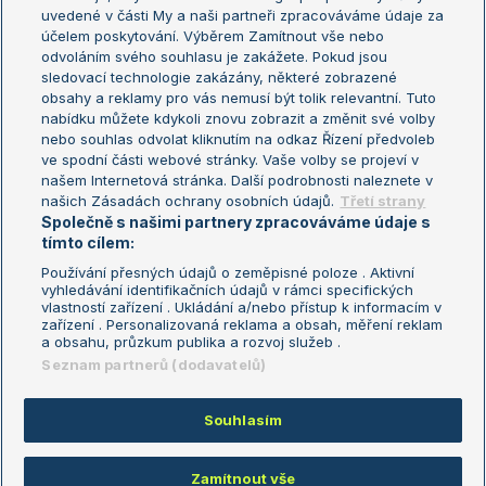
uvedené v části My a naši partneři zpracováváme údaje za
US Open
účelem poskytování. Výběrem Zamítnout vše nebo
odvoláním svého souhlasu je zakážete. Pokud jsou
Turnaj mistrů
sledovací technologie zakázány, některé zobrazené
Turnaj mistryň
obsahy a reklamy pro vás nemusí být tolik relevantní. Tuto
Aktualní trendy
nabídku můžete kdykoli znovu zobrazit a změnit své volby
nebo souhlas odvolat kliknutím na odkaz Řízení předvoleb
ve spodní části webové stránky. Vaše volby se projeví v
Fotbalové přestupy
našem Internetová stránka. Další podrobnosti naleznete v
Livesport Daily
našich Zásadách ochrany osobních údajů.
Třetí strany
Společně s našimi partnery zpracováváme údaje s
LS Prague Open
tímto cílem:
Používání přesných údajů o zeměpisné poloze . Aktivní
vyhledávání identifikačních údajů v rámci specifických
vlastností zařízení . Ukládání a/nebo přístup k informacím v
Podmínky užití
Nastavení soukromí
zařízení . Personalizovaná reklama a obsah, měření reklam
GDPR a žurnalistika
Reklama
a obsahu, průzkum publika a rozvoj služeb .
Informace o zpracování osobních
Kontakt
Seznam partnerů (dodavatelů)
údajů
Tiráž
Souhlasím
Copyright © 2008-2026 TenisPortal.cz. Využíváme zpravodajství ČTK.
Zamítnout vše