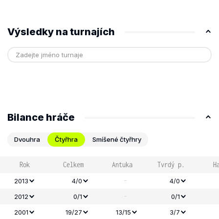
Výsledky na turnajích
Bilance hráče
Dvouhra
Čtyřhra
Smíšené čtyřhry
Rok
Celkem
Antuka
Tvrdý p.
H
-
2013
4/0
4/0
-
2012
0/1
0/1
2001
19/27
13/15
3/7