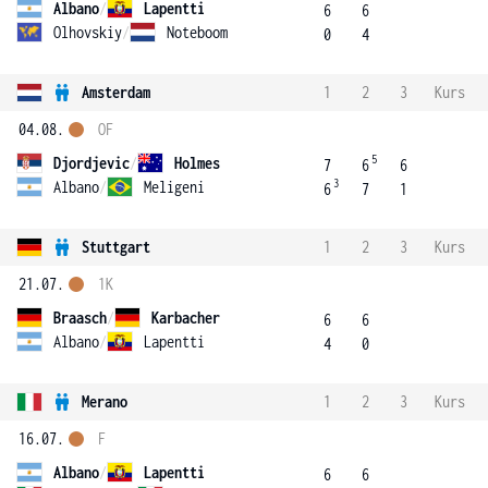
Albano
/
Lapentti
6
6
Olhovskiy
/
Noteboom
0
4
Amsterdam
1
2
3
Kurs
04.08.
OF
5
Djordjevic
/
Holmes
7
6
6
3
Albano
/
Meligeni
6
7
1
Stuttgart
1
2
3
Kurs
21.07.
1K
Braasch
/
Karbacher
6
6
Albano
/
Lapentti
4
0
Merano
1
2
3
Kurs
16.07.
F
Albano
/
Lapentti
6
6