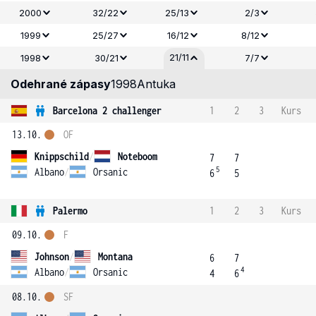
2000
32/22
25/13
2/3
1999
25/27
16/12
8/12
21/11
1998
30/21
7/7
Odehrané zápasy
1998
Antuka
Barcelona 2 challenger
1
2
3
Kurs
13.10.
OF
Knippschild
/
Noteboom
7
7
5
Albano
/
Orsanic
6
5
Palermo
1
2
3
Kurs
09.10.
F
Johnson
/
Montana
6
7
4
Albano
/
Orsanic
4
6
08.10.
SF