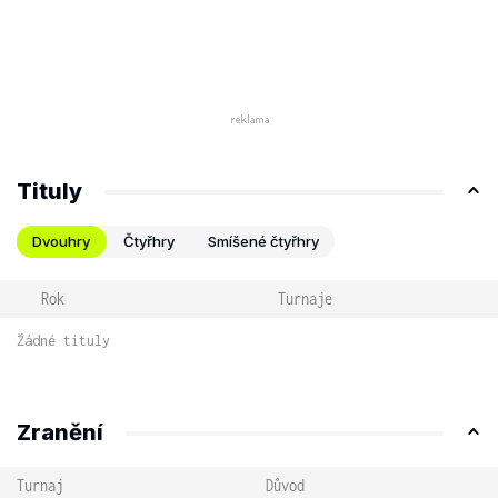
Tituly
Dvouhry
Čtyřhry
Smíšené čtyřhry
Rok
Turnaje
Žádné tituly
Zranění
Turnaj
Důvod