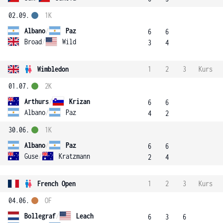
02.09.
1K
Albano
/
Paz
6
6
Broad
/
Wild
3
4
Wimbledon
1
2
3
Kurs
01.07.
2K
Arthurs
/
Krizan
6
6
Albano
/
Paz
4
2
30.06.
1K
Albano
/
Paz
6
6
Guse
/
Kratzmann
2
4
French Open
1
2
3
Kurs
04.06.
OF
Bollegraf
/
Leach
6
3
6