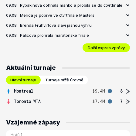
09.08.
Rybakinová dohnala manko a probila se do čtvrtfinále
09.08.
Mérida je poprvé ve čtvrtfinále Masters
09.08.
Brenda Fruhvirtová slaví jasnou výhru
09.08.
Palicová prohrála maratonské finále
Další expres zprávy
Aktuální turnaje
Hlavní turnaje
Turnaje nižší úrovně
Montreal
$9.4M
8
Toronto WTA
$7.4M
7
Vzájemné zápasy