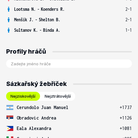
Lootsma N.
-
Koenders R.
2-1
Menšík J.
-
Shelton B.
2-1
Sultanov K.
-
Binda A.
1-1
Profily hráčů
Sázkařský žebříček
Nejziskovější
Nejztrátovější
Cerundolo Juan Manuel
+1737
Obradovic Andrea
+1126
Eala Alexandra
+1081