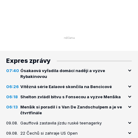
Expres zprávy
07:40
Ósakaová vyřadila domácí naději a vyzve
Rybakinovou
06:26
Vítězná série Ealaové skončila na Bencicové
06:18
Shelton zvládl bitvu s Fonsecou a vyzve Menšíka
06:13
Menšík si poradil i s Van De Zandschulpem a je ve
čtvrtfinále
09.08.
Gauffová zastavila jízdu ruské teenagerky
09.08.
22 Čechů si zahraje US Open