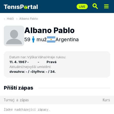
Hráči
Albano Pablo
Albano Pablo
59
muž
Argentina
Datum nar.:
Výška:
Váha:
Hraje rukou:
11. 4. 1967
-
-
Pravá
Aktuální/nejvyšší umístění:
dvouhra: - / -
čtyřhra: - / 34.
Příští zápas
Turnaj a zápas
Kurs
Žádné nadcházející zápasy.