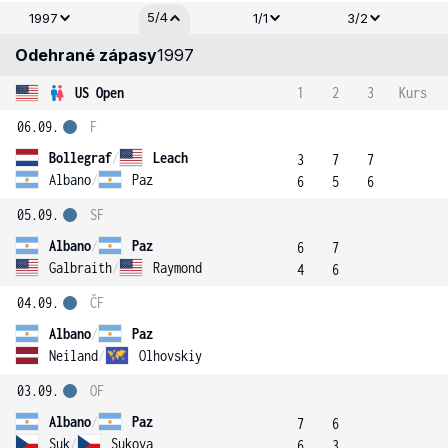
5/4
1997
1/1
3/2
Odehrané zápasy
1997
US Open
1
2
3
Kurs
06.09.
F
Bollegraf
/
Leach
3
7
7
Albano
/
Paz
6
5
6
05.09.
SF
Albano
/
Paz
6
7
Galbraith
/
Raymond
4
6
04.09.
ČF
Albano
/
Paz
Neiland
/
Olhovskiy
03.09.
OF
Albano
/
Paz
7
6
Suk
/
Sukova
6
3