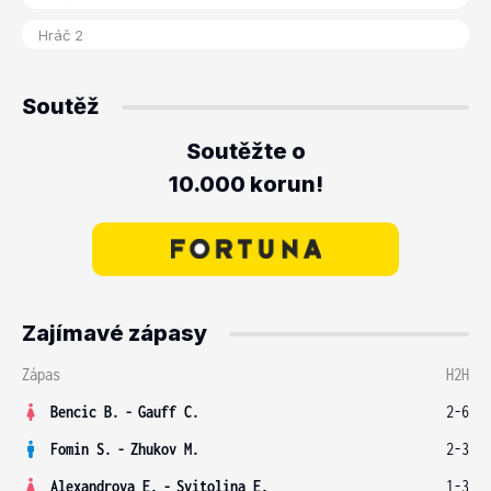
Soutěž
Soutěžte o
10.000 korun!
Zajímavé zápasy
Zápas
H2H
Bencic B.
-
Gauff C.
2-6
Fomin S.
-
Zhukov M.
2-3
Alexandrova E.
-
Svitolina E.
1-3