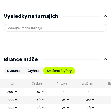
Výsledky na turnajích
Bilance hráče
Dvouhra
Čtyřhra
Smíšené čtyřhry
Rok
Celkem
Antuka
Tvrdý p.
H
-
-
2001
0/1
1999
5/4
0/1
3/2
1998
3/3
2/1
0/1