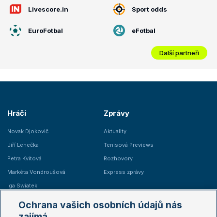
Livescore.in
Sport odds
EuroFotbal
eFotbal
Další partneři
Hráči
Zprávy
Novak Djokovič
Aktuality
Jiří Lehečka
Tenisová Previews
Petra Kvitová
Rozhovory
Markéta Vondroušová
Express zprávy
Iga Swiatek
Marie Bouzková
Ochrana vašich osobních údajů nás
Žebříčky
Kalendář turnajů
zajímá