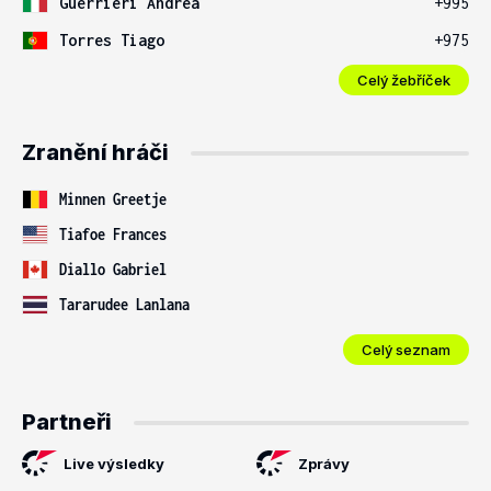
Guerrieri Andrea
+995
Torres Tiago
+975
Celý žebříček
Zranění hráči
Minnen Greetje
Tiafoe Frances
Diallo Gabriel
Tararudee Lanlana
Celý seznam
Partneři
Live výsledky
Zprávy