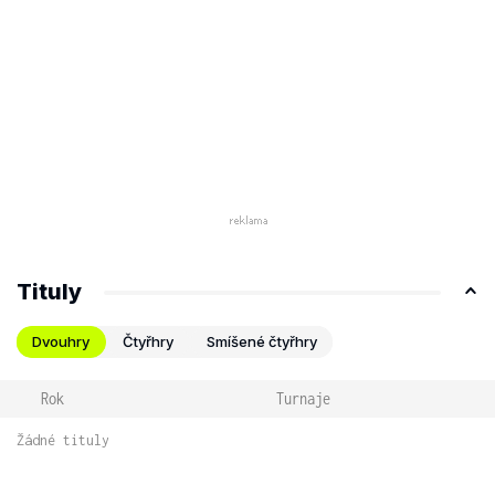
Tituly
Dvouhry
Čtyřhry
Smíšené čtyřhry
Rok
Turnaje
Žádné tituly