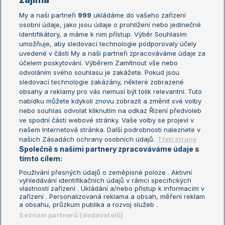
My a naši partneři
999
ukládáme do vašeho zařízení
Žebříček ATP (muži)
Australian Open
osobní údaje, jako jsou údaje o prohlížení nebo jedinečné
Žebříček WTA (ženy)
French Open
identifikátory, a máme k nim přístup. Výběr Souhlasím
umožňuje, aby sledovací technologie podporovaly účely
Sázkařský žebříček
Wimbledon
uvedené v části My a naši partneři zpracováváme údaje za
US Open
účelem poskytování. Výběrem Zamítnout vše nebo
odvoláním svého souhlasu je zakážete. Pokud jsou
Turnaj mistrů
sledovací technologie zakázány, některé zobrazené
Turnaj mistryň
obsahy a reklamy pro vás nemusí být tolik relevantní. Tuto
Aktualní trendy
nabídku můžete kdykoli znovu zobrazit a změnit své volby
nebo souhlas odvolat kliknutím na odkaz Řízení předvoleb
ve spodní části webové stránky. Vaše volby se projeví v
Fotbalové přestupy
našem Internetová stránka. Další podrobnosti naleznete v
Livesport Daily
našich Zásadách ochrany osobních údajů.
Třetí strany
Společně s našimi partnery zpracováváme údaje s
LS Prague Open
tímto cílem:
Používání přesných údajů o zeměpisné poloze . Aktivní
vyhledávání identifikačních údajů v rámci specifických
vlastností zařízení . Ukládání a/nebo přístup k informacím v
Podmínky užití
Nastavení soukromí
zařízení . Personalizovaná reklama a obsah, měření reklam
GDPR a žurnalistika
Reklama
a obsahu, průzkum publika a rozvoj služeb .
Informace o zpracování osobních
Kontakt
Seznam partnerů (dodavatelů)
údajů
Tiráž