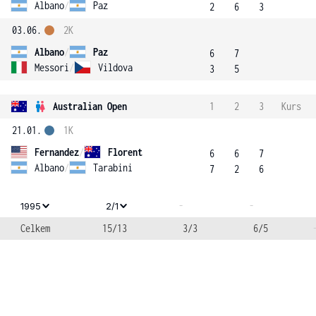
Albano
/
Paz
2
6
3
03.06.
2K
Albano
/
Paz
6
7
Messori
/
Vildova
3
5
Australian Open
1
2
3
Kurs
21.01.
1K
Fernandez
/
Florent
6
6
7
Albano
/
Tarabini
7
2
6
-
-
1995
2/1
Celkem
15/13
3/3
6/5